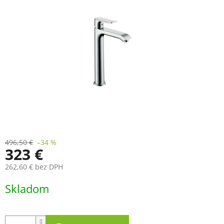
496,50 €
–34 %
323 €
262,60 € bez DPH
Jednotková
Skladom
cena: