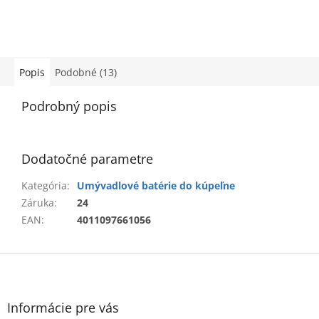
Popis
Podobné (13)
Podrobný popis
Dodatočné parametre
Kategória
:
Umývadlové batérie do kúpeľne
Záruka
:
24
EAN
:
4011097661056
Z
á
p
ä
Informácie pre vás