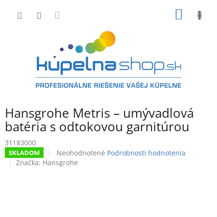
Prejsť
NÁKU
na
obsah
KOŠÍK
Hansgrohe Metris – umývadlová
batéria s odtokovou garnitúrou
31183000
Priemerné
Neohodnotené
Podrobnosti hodnotenia
SKLADOM
hodnotenie
Značka:
Hansgrohe
produktu
je
0,0
z
5
hviezdičiek.