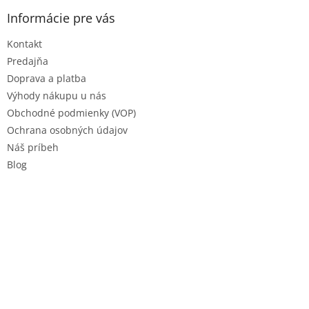
p
u
ä
Informácie pre vás
t
Kontakt
i
e
Predajňa
Doprava a platba
Výhody nákupu u nás
Obchodné podmienky (VOP)
Ochrana osobných údajov
Náš príbeh
Blog