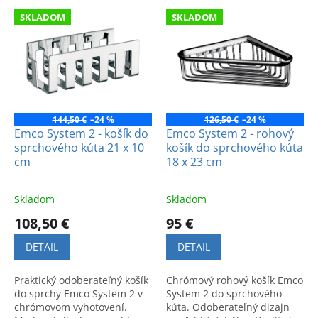
e
V
p
SKLADOM
SKLADOM
ý
r
p
o
i
d
s
u
p
k
r
t
o
144,50 €
–24 %
126,50 €
–24 %
o
d
Emco System 2 - košík do
Emco System 2 - rohový
v
sprchového kúta 21 x 10
košík do sprchového kúta
u
cm
18 x 23 cm
k
t
o
Skladom
Skladom
v
108,50 €
95 €
DETAIL
DETAIL
Praktický odoberateľný košík
Chrómový rohový košík Emco
do sprchy Emco System 2 v
System 2 do sprchového
chrómovom vyhotovení.
kúta. Odoberateľný dizajn