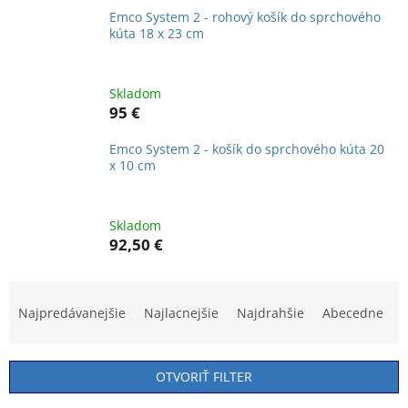
Emco System 2 - rohový košík do sprchového
kúta 18 x 23 cm
Skladom
95 €
Emco System 2 - košík do sprchového kúta 20
x 10 cm
Skladom
92,50 €
R
a
Najpredávanejšie
Najlacnejšie
Najdrahšie
Abecedne
d
e
n
OTVORIŤ FILTER
i