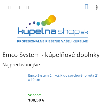
Prejsť
NÁKU
na
obsah
KOŠÍK
Emco System - kúpeľňové doplnky
Najpredávanejšie
Emco System 2 - košík do sprchového kúta 21
x 10 cm
Skladom
108,50 €