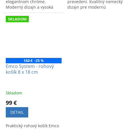
elegantnom chróme.
prevedení. Kvalitný nemecký
Moderný dizajn a vysoká
dizajn pre modernú
kvalita pre poriadok a štýl v
kúpeľňu.
kúpeľni.
SKLADOM
132 €
–25 %
Emco System - rohový
košík 8 x 18 cm
Skladom
99 €
DETAIL
Praktický rohový košík Emco