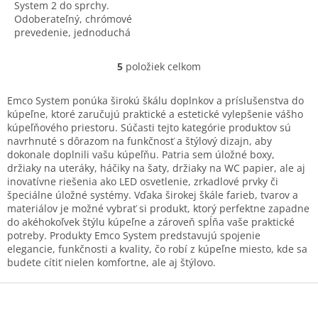
System 2 do sprchy.
Odoberateľný, chrómové
prevedenie, jednoduchá
údržba a moderný dizajn.
Kvalitný doplnok pre
5
položiek celkom
O
funkčnú kúpeľňu.
v
l
Emco System ponúka širokú škálu doplnkov a príslušenstva do
á
kúpeľne, ktoré zaručujú praktické a estetické vylepšenie vášho
d
kúpeľňového priestoru. Súčasti tejto kategórie produktov sú
a
navrhnuté s dôrazom na funkčnosť a štýlový dizajn, aby
c
dokonale doplnili vašu kúpeľňu. Patria sem úložné boxy,
i
držiaky na uteráky, háčiky na šaty, držiaky na WC papier, ale aj
e
inovatívne riešenia ako LED osvetlenie, zrkadlové prvky či
p
špeciálne úložné systémy. Vďaka širokej škále farieb, tvarov a
r
materiálov je možné vybrať si produkt, ktorý perfektne zapadne
v
do akéhokoľvek štýlu kúpeľne a zároveň spĺňa vaše praktické
k
potreby. Produkty Emco System predstavujú spojenie
y
elegancie, funkčnosti a kvality, čo robí z kúpeľne miesto, kde sa
v
budete cítiť nielen komfortne, ale aj štýlovo.
ý
p
Z
i
á
s