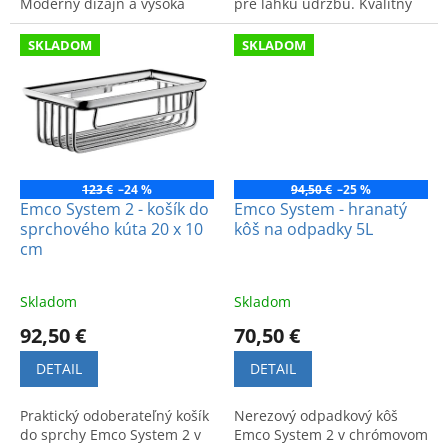
Moderný dizajn a vysoká
pre ľahkú údržbu. Kvalitný
funkčnosť pre vašu kúpeľňu.
nemecký výrobok pre štýl a
poriadok v kúpeľni.
SKLADOM
SKLADOM
123 €
–24 %
94,50 €
–25 %
Emco System 2 - košík do
Emco System - hranatý
sprchového kúta 20 x 10
kôš na odpadky 5L
cm
Skladom
Skladom
92,50 €
70,50 €
DETAIL
DETAIL
Praktický odoberateľný košík
Nerezový odpadkový kôš
do sprchy Emco System 2 v
Emco System 2 v chrómovom