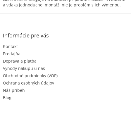
k
a vďaka jednoduchej montáži nie je problém s ich výmenou.
y
v
Z
ý
á
p
p
i
ä
Informácie pre vás
s
t
u
Kontakt
i
e
Predajňa
Doprava a platba
Výhody nákupu u nás
Obchodné podmienky (VOP)
Ochrana osobných údajov
Náš príbeh
Blog