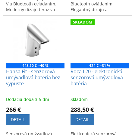
V a Bluetooth ovládaním.
Bluetooth ovládaním.
Moderný dizajn teraz vo
Elegantný dizajn a
výpredaji. Kód:
inteligentná technológia pre
317647443221.
maximálnu hygienu a
SKLADOM
komfort v kúpeľni.
443,50 €
–40 %
424 €
–31 %
Hansa Fit - senzorová
Roca L20 - elektronická
umývadlová batéria bez
senzorová umývadlová
výpuste
batéria
Dodacia doba 3-5 dní
Skladom
266 €
288,50 €
DETAIL
DETAIL
Senzorová umývadlová
Elektronická senzorová