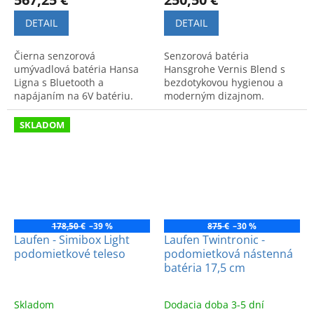
DETAIL
DETAIL
Čierna senzorová
Senzorová batéria
umývadlová batéria Hansa
Hansgrohe Vernis Blend s
Ligna s Bluetooth a
bezdotykovou hygienou a
napájaním na 6V batériu.
moderným dizajnom.
Moderný dizajn a
Napájanie 230 V a špičková
inteligentná technológia pre
kvalita pre vašu kúpeľňu.
SKLADOM
komfortné používanie.
178,50 €
–39 %
875 €
–30 %
Laufen - Simibox Light
Laufen Twintronic -
podomietkové teleso
podomietková nástenná
batéria 17,5 cm
Skladom
Dodacia doba 3-5 dní