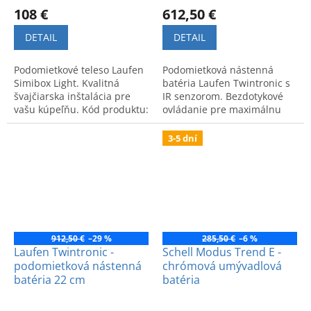
108 €
612,50 €
DETAIL
DETAIL
Podomietkové teleso Laufen
Podomietková nástenná
Simibox Light. Kvalitná
batéria Laufen Twintronic s
švajčiarska inštalácia pre
IR senzorom. Bezdotykové
vašu kúpeľňu. Kód produktu:
ovládanie pre maximálnu
3789800001011.
hygienu a moderný dizajn.
Kód výrobku:
3-5 dní
3176474043211.
912,50 €
–29 %
285,50 €
–6 %
Laufen Twintronic -
Schell Modus Trend E -
podomietková nástenná
chrómová umývadlová
batéria 22 cm
batéria