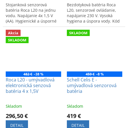
Stojanková senzorová
Bezdotyková batéria Roca
batéria Roca L20 na jednu
L20, senzorové ovládanie,
vodu. Napájanie 4x 1,5 V
napájanie 230 V. Vysoká
(AA). Hygienické a úsporné
hygiena a úspora vody. Kód
riešenie pre každú kúpeľňu.
výrobku: A5A5509C00.
Akcia
SKLADOM
SKLADOM
482 €
–38 %
459 €
–8 %
Roca L20 - umývadlová
Schell Celis E -
elektronická senzová
umývadlová senzorová
batéria 4 x 1,5V
batéria
Skladom
Skladom
296,50 €
419 €
DETAIL
DETAIL