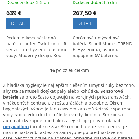
Dodacia doba 3-5 dní
Dodacia doba 3-5 dní
639 €
267,50 €
DETAIL
DETAIL
Podomietková nástenná
Chrómová umývadlová
batéria Laufen Twintronic. IR
batéria Schell Modus TREND
senzor pre hygienu a úsporu
E. Hygienická, úsporná,
vody. Moderný dizajn. Kód:
napájanie 6V batériou.
3176474043311.
Špičkový nemecký dizajn.
16
položiek celkom
O
v
l
Z hľadiska hygieny je najlepším riešením umyť si ruky bez toho,
á
aby ste sa museli dotýkať páky alebo kohútika.
Senzorové
d
batérie
sa preto často objavujú na verejných priestranstvách,
a
v nákupných centrách, v reštauráciách a podobne. Okrem
c
hygienických výhod je tento systém zároveň šetrný v spotrebe
i
vody; voda jednoducho tečie len vtedy, keď má. Senzor sa
e
automaticky zapne hneď ako zaregistruje pohyb rúk nad
p
umývadlom
(približne 8 až 30 cm od batérie, vzdialenosť je
r
možné nastaviť), taktiež sa sám vypne po prednastavenom
v
čase. Senzor funguje na adaptér, prípadne klasické AA batérie