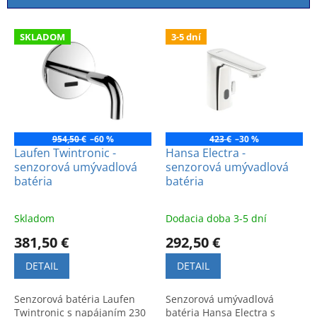
i
e
V
p
SKLADOM
3-5 dní
ý
r
p
o
i
d
s
u
p
k
r
t
o
954,50 €
–60 %
423 €
–30 %
o
d
Laufen Twintronic -
Hansa Electra -
v
senzorová umývadlová
senzorová umývadlová
u
batéria
batéria
k
t
o
Skladom
Dodacia doba 3-5 dní
v
381,50 €
292,50 €
DETAIL
DETAIL
Senzorová batéria Laufen
Senzorová umývadlová
Twintronic s napájaním 230
batéria Hansa Electra s