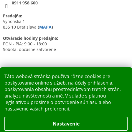
0911 958 600
Predajňa:
Výhonská 1
835 10 Bratislava
(
MAPA
)
Otváracie hodiny predajne:
PON - PIA: 9:00 - 18:00
Sobota: dočasne zatvorené
Táto webová stránka používa rôzne cookies pre
poskytovanie online služieb, na účely prihlásenia,
Nákupný košík
poskytovania obsahu prostredníctvom tretích strán,
analýzu návštevnosti a iné. V súlade s platnou
0
KS /
0 €
legislatívou prosíme o potvrdenie súhlasu alebo
nastavenie vašich preferencií.
Vytvoril Shoptet
Nastavenie