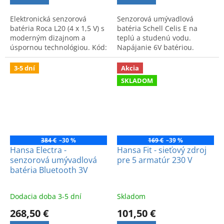
Elektronická senzorová
Senzorová umývadlová
batéria Roca L20 (4 x 1,5 V) s
batéria Schell Celis E na
moderným dizajnom a
teplú a studenú vodu.
úspornou technológiou. Kód:
Napájanie 6V batériou.
A5A309C00. K dispozícii v
Moderné, hygienické a
predajni Bratislava (OD
úsporné riešenie od
3-5 dní
Akcia
Drevona).
nemeckého výrobcu.
SKLADOM
384 €
–30 %
169 €
–39 %
Hansa Electra -
Hansa Fit - sieťový zdroj
senzorová umývadlová
pre 5 armatúr 230 V
batéria Bluetooth 3V
Dodacia doba 3-5 dní
Skladom
268,50 €
101,50 €