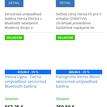
DETAIL
DETAIL
Senzorová umývadlová
Sieťový zdroj Hansa Fit pre 5
batéria Hansa Electra s
armatúr (230V/12V),
Bluetooth ovládaním.
chrómové prevedenie.
Moderný dizajn a
Spoľahlivé napájanie do
technológie pre úsporu vody
kúpeľne. Kód produktu:
a maximálnu hygienu v
64990100.
SKLADOM
SKLADOM
kúpeľni.
873,50 €
–35 %
385,50 €
–35 %
Hansa Ligna - čierna
Hansgrohe Vernis Blend -
umývadlová senzorová
senzorová umývadlová
Bluetooth batéria
batéria
Skladom
Skladom
567,25 €
250,50 €