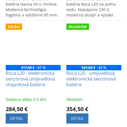
batéria Hansa Fit v chróme.
batéria Roca L20 na jednu
Moderná technológia,
vodu. Napájanie 230 V,
hygiena a vyloženie 85 mm.
moderný dizajn a vysoká
Kvalitný a štýlový prvok do
hygiena. Kód výrobku:
kúpeľne.
A5A5709C00.
3-5 dní
SKLADOM
417,50 €
–31 %
521,50 €
–32 %
Roca L20 - elektronická
Roca L20 - umývadlová
senzorová umývadlová
elektronická senzorová
stojanková batéria
batéria
Dodacia doba 3-5 dní
Skladom
284,50 €
354,50 €
DETAIL
DETAIL