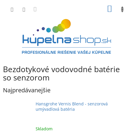
Prejsť
NÁKU
na
obsah
KOŠÍK
Bezdotykové vodovodné batérie
so senzorom
Najpredávanejšie
Hansgrohe Vernis Blend - senzorová
umývadlová batéria
Skladom