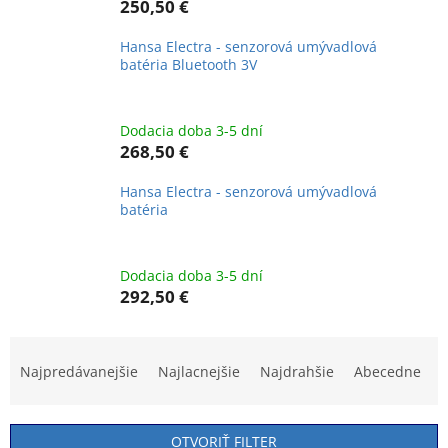
250,50 €
Hansa Electra - senzorová umývadlová
batéria Bluetooth 3V
Dodacia doba 3-5 dní
268,50 €
Hansa Electra - senzorová umývadlová
batéria
Dodacia doba 3-5 dní
292,50 €
R
a
Najpredávanejšie
Najlacnejšie
Najdrahšie
Abecedne
d
e
n
OTVORIŤ FILTER