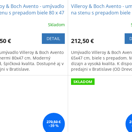
roy & Boch Avento - umývadlo
Villeroy & Boch Avento - u
enu s prepadom biele 80 x 47
na stenu s prepadom biele 
cm
Skladom
DETAIL
D
50 €
212,50 €
 umývadlo Villeroy & Boch Avento
Umývadlo Villeroy & Boch Aven
mermi 80x47 cm. Moderný
65x47 cm, biele s prepadom. 
, špičková kvalita. Dostupné aj v
dizajn a vysoká kvalita. K dispoz
ni v Bratislave.
predajni v Bratislave (OD Drev
SKLADOM
270,50 €
2
–39 %