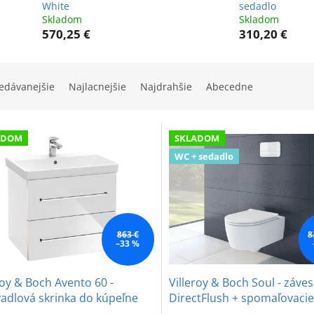
White
sedadlo
Skladom
Skladom
570,25 €
310,20 €
edávanejšie
Najlacnejšie
Najdrahšie
Abecedne
ADOM
SKLADOM
WC + sedadlo
863 €
8
–33 %
roy & Boch Avento 60 -
Villeroy & Boch Soul - záv
adlová skrinka do kúpeľne
DirectFlush + spomaľovaci
al White
sedadlo