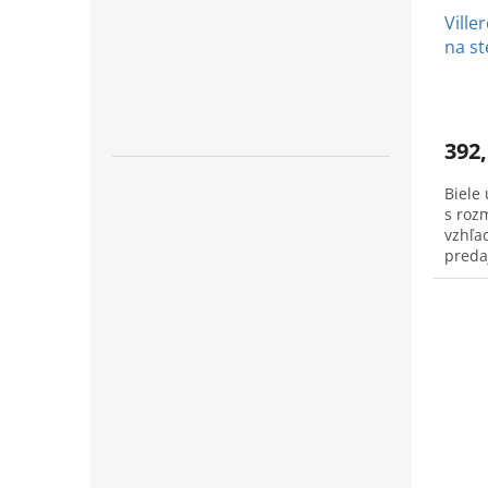
Ville
na st
cm
392,
Biele
s roz
vzhľad
predaj