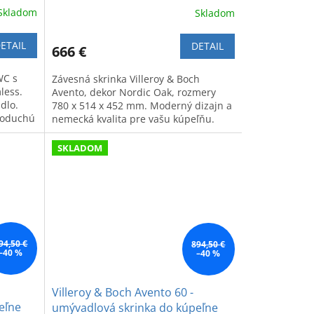
Skladom
Skladom
ETAIL
DETAIL
666 €
WC s
Závesná skrinka Villeroy & Boch
less.
Avento, dekor Nordic Oak, rozmery
dlo.
780 x 514 x 452 mm. Moderný dizajn a
dnoduchú
nemecká kvalita pre vašu kúpeľňu.
SKLADOM
94,50 €
894,50 €
–40 %
–40 %
Villeroy & Boch Avento 60 -
eľne
umývadlová skrinka do kúpeľne