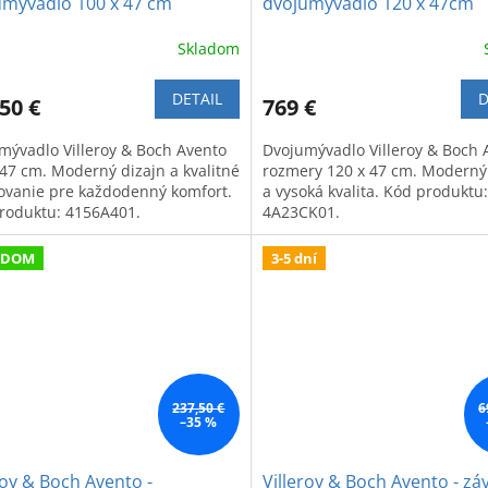
umývadlo 100 x 47 cm
dvojumývadlo 120 x 47cm
Skladom
DETAIL
D
50 €
769 €
mývadlo Villeroy & Boch Avento
Dvojumývadlo Villeroy & Boch 
 47 cm. Moderný dizajn a kvalitné
rozmery 120 x 47 cm. Moderný
ovanie pre každodenný komfort.
a vysoká kvalita. Kód produktu:
roduktu: 4156A401.
4A23CK01.
ADOM
3-5 dní
237,50 €
6
–35 %
roy & Boch Avento -
Villeroy & Boch Avento - zá