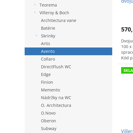
dvoj
Teorema
Villeroy & Boch
Architectura vane
Batérie
570,
Skrinky
Dvoju
Artis
100 x
Avento
sprac
Kód p
Collaro
DirectFlush WC
SKL
Edge
Finion
Memento
Nádržky na WC
O. Architectura
O.Novo
Oberon
Subway
Ville