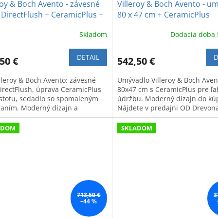
roy & Boch Avento - závesné
Villeroy & Boch Avento - u
DirectFlush + CeramicPlus +
80 x 47 cm + CeramicPlus
aľovacie WC sedadlo
Skladom
Dodacia doba 
DETAIL
D
50 €
542,50 €
illeroy & Boch Avento: závesné
Umývadlo Villeroy & Boch Aven
irectFlush, úprava CeramicPlus
80x47 cm s CeramicPlus pre ľ
istotu, sedadlo so spomaleným
údržbu. Moderný dizajn do kú
raním. Moderný dizajn a
Nájdete v predajni OD Drevona
ová hygiena.
Bratislave.
ADOM
SKLADOM
713,50 €
3
–44 %