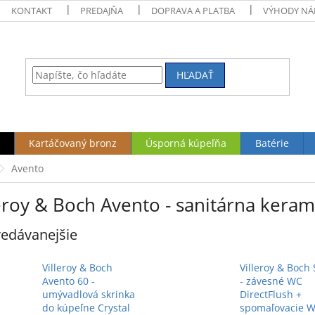
KONTAKT
PREDAJŇA
DOPRAVA A PLATBA
VÝHODY NÁ
HĽADAŤ
Kartáčovaný bronz
Úsporná kúpeľňa
Batérie
Avento
eroy & Boch Avento - sanitárna keram
edávanejšie
Villeroy & Boch
Villeroy & Boch 
Avento 60 -
- závesné WC
umývadlová skrinka
DirectFlush +
do kúpeľne Crystal
spomaľovacie 