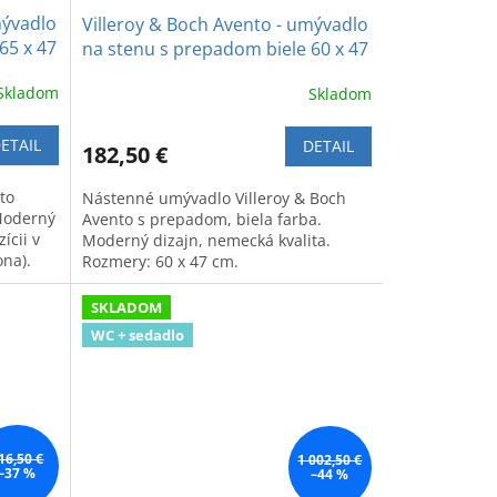
mývadlo
Villeroy & Boch Avento - umývadlo
65 x 47
na stenu s prepadom biele 60 x 47
cm
Skladom
Skladom
ETAIL
DETAIL
182,50 €
to
Nástenné umývadlo Villeroy & Boch
Moderný
Avento s prepadom, biela farba.
ícii v
Moderný dizajn, nemecká kvalita.
ona).
Rozmery: 60 x 47 cm.
SKLADOM
WC + sedadlo
16,50 €
1 002,50 €
–37 %
–44 %