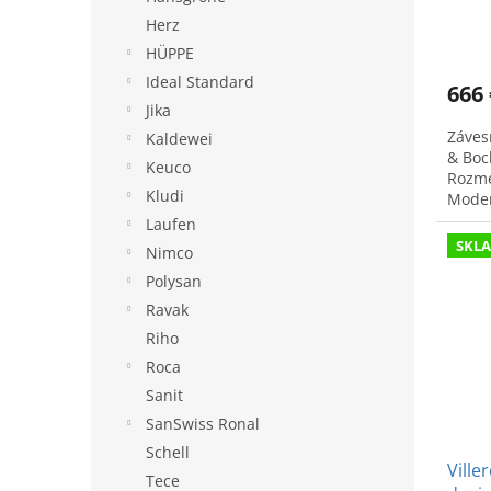
Ariz
Herz
HÜPPE
Ideal Standard
666 
Jika
Záves
Kaldewei
& Boc
Keuco
Rozme
Kludi
Moder
priest
Laufen
SKL
Nimco
Polysan
Ravak
Riho
Roca
Sanit
SanSwiss Ronal
Schell
Ville
Tece