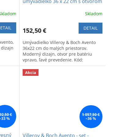
umývadielko 36 x 22 cm s otvorom
pre batériu na pravej strane
Skladom
Skladom
ETAIL
DETAIL
152,50 €
Avento,
Umývadielko Villeroy & Boch Avento
 dizajn
36x22 cm do malých priestorov.
Moderný dizajn, otvor pre batériu
vpravo, ľavé prevedenie. Kód:
43003L01.
Akcia
92,50 €
1 057,50 €
–33 %
–36 %
vesný
Villeroy & Boch Avento - set -