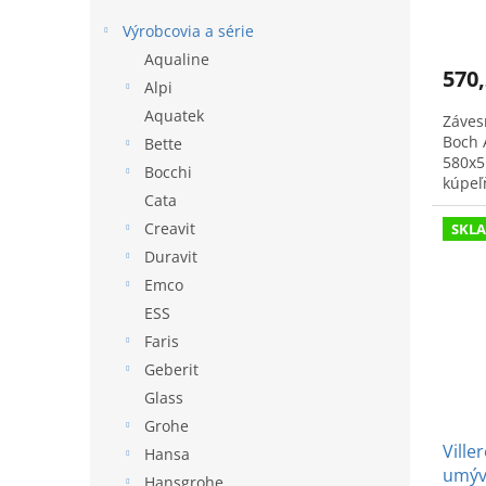
o
v
Výrobcovia a série
Aqualine
570,
Alpi
Aquatek
Záves
Boch 
Bette
580x5
Bocchi
kúpeľ
Cata
Creavit
SKL
Duravit
Emco
ESS
Faris
Geberit
Glass
Grohe
Ville
Hansa
umýv
Hansgrohe