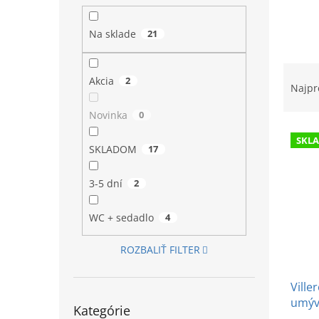
l
Na sklade
21
R
Akcia
2
a
Najpr
d
e
Novinka
0
V
n
SKL
ý
i
SKLADOM
17
p
e
i
p
3-5 dní
2
s
r
p
o
WC + sedadlo
4
r
d
o
u
ROZBALIŤ FILTER
d
k
u
t
Ville
k
o
Preskočiť
umýv
t
v
Kategórie
kategórie
Cryst