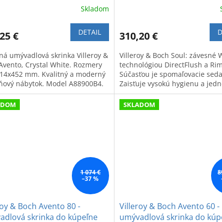
Skladom
DETAIL
D
25 €
310,20 €
ná umývadlová skrinka Villeroy &
Villeroy & Boch Soul: závesné 
Avento, Crystal White. Rozmery
technológiou DirectFlush a Rim
14x452 mm. Kvalitný a moderný
Súčasťou je spomaľovacie seda
ňový nábytok. Model A88900B4.
Zaisťuje vysokú hygienu a je
údržbu.
ADOM
SKLADOM
1 074 €
8
–37 %
roy & Boch Avento 80 -
Villeroy & Boch Avento 60 -
adlová skrinka do kúpeľne
umývadlová skrinka do kúp