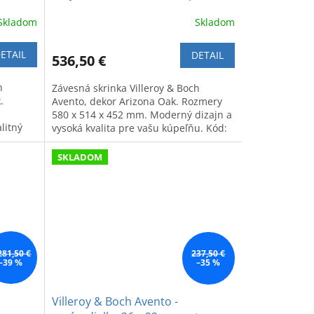
Arizona Oak
Skladom
Skladom
ETAIL
DETAIL
536,50 €
h
Závesná skrinka Villeroy & Boch
.
Avento, dekor Arizona Oak. Rozmery
580 x 514 x 452 mm. Moderný dizajn a
litný
vysoká kvalita pre vašu kúpeľňu. Kód:
A88900VH.
SKLADOM
281,50 €
237,50 €
–39 %
–35 %
Villeroy & Boch Avento -