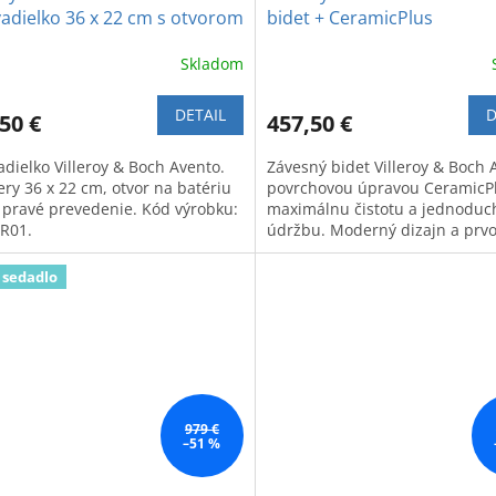
adielko 36 x 22 cm s otvorom
bidet + CeramicPlus
atériu na ľavej strane
Skladom
DETAIL
D
50 €
457,50 €
dielko Villeroy & Boch Avento.
Závesný bidet Villeroy & Boch 
ry 36 x 22 cm, otvor na batériu
povrchovou úpravou CeramicP
, pravé prevedenie. Kód výrobku:
maximálnu čistotu a jednoduc
R01.
údržbu. Moderný dizajn a prv
kvalita.
 sedadlo
979 €
–51 %