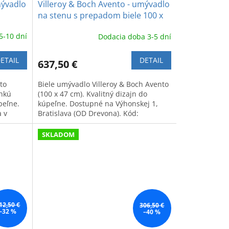
mývadlo
Villeroy & Boch Avento - umývadlo
na stenu s prepadom biele 100 x
47 cm
5-10 dní
Dodacia doba 3-5 dní
ETAIL
DETAIL
637,50 €
to
Biele umývadlo Villeroy & Boch Avento
ahkú
(100 x 47 cm). Kvalitný dizajn do
peľne.
kúpeľne. Dostupné na Výhonskej 1,
 v
Bratislava (OD Drevona). Kód:
4156A501.
SKLADOM
12,50 €
306,50 €
–32 %
–40 %