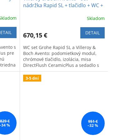
nádržka Rapid SL + tlačidlo + WC +
DirectFlush + CeramicPlus +
Skladom
Skladom
spomaľovacie sedadlo
ETAIL
DETAIL
670,15 €
Avento s
WC set Grohe Rapid SL a Villeroy &
lus pre
Boch Avento: podomietkový modul,
hú
chrómové tlačidlo, izolácia, misa
otriedna
DirectFlush CeramicPlus a sedadlo s
pomalým zatváraním.
3-5 dní
829 €
951 €
–34 %
–32 %