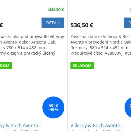
ona Oak
Nordic Oak
Skladom
DETAIL
D
€
536,50 €
ná skrinka pod umývadlo Villeroy
Závesná skrinka Villeroy & Boc
h Avento, dekor Arizona Oak.
Avento v prevedení Nordic Oak
ry 780 x 514 x 452 mm.
Rozmery: 580 x 514 x 452 mm.
ný dizajn a praktický úložný
Produktové číslo: A88900VJ. Kva
or.
dizajn do kúpeľne.
ADOM
SKLADOM
951 €
1 
–40 %
roy & Boch Avento -
Villeroy & Boch Avento -