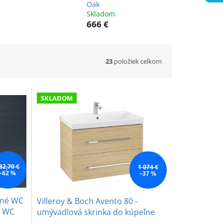
Oak
Skladom
666 €
23
položiek celkom
SKLADOM
32,70 €
1 074 €
–62 %
–37 %
esné WC
Villeroy & Boch Avento 80 -
e WC
umývadlová skrinka do kúpeľne
Nordic Oak