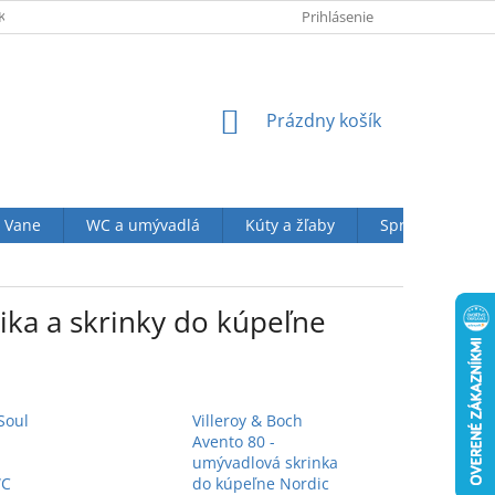
KUPU U NÁS
OBCHODNÉ PODMIENKY (VOP)
Prihlásenie
OCHRANA OSOBN
NÁKUPNÝ
Prázdny košík
KOŠÍK
Vane
WC a umývadlá
Kúty a žľaby
Sprchové sety
ika a skrinky do kúpeľne
Soul
Villeroy & Boch
Avento 80 -
umývadlová skrinka
WC
do kúpeľne Nordic