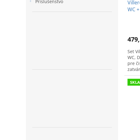
Príslušenstvo
Ville
WC + 
spom
479,
Set V
WC, D
pre č
zatvá
špičk
SKL