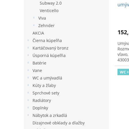
Subway 2.0
umýv
Venticello
pre b
Viva
Zehnder
152,
AKCIA
Čierna kúpeľňa
Umýva
Kartáčovaný bronz
Rozme
vľavo
Úsporná kúpeľňa
43003
Batérie
Vane
WC +
WC a umývadlá
Kúty a žľaby
Sprchové sety
Radiátory
Doplnky
Nábytok a zrkadlá
Dizajnové obklady a dlažby