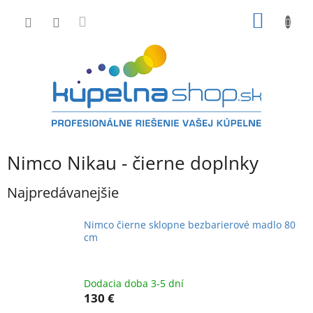
Prejsť
NÁKU
na
obsah
KOŠÍK
Nimco Nikau - čierne doplnky
Najpredávanejšie
Nimco čierne sklopne bezbarierové madlo 80
cm
Dodacia doba 3-5 dní
130 €