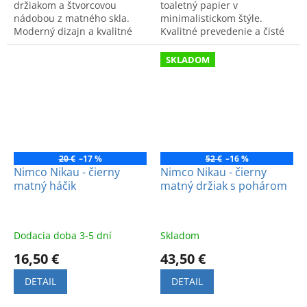
držiakom a štvorcovou
toaletný papier v
nádobou z matného skla.
minimalistickom štýle.
Moderný dizajn a kvalitné
Kvalitné prevedenie a čisté
materiály. Štýlový doplnok
línie pre modernú toaletu.
každej toalety.
SKLADOM
20 €
–17 %
52 €
–16 %
Nimco Nikau - čierny
Nimco Nikau - čierny
matný háčik
matný držiak s pohárom
Dodacia doba 3-5 dní
Skladom
16,50 €
43,50 €
DETAIL
DETAIL