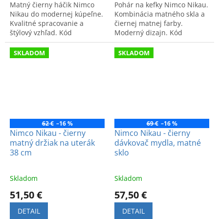
Matný čierny háčik Nimco
Pohár na kefky Nimco Nikau.
Nikau do modernej kúpeľne.
Kombinácia matného skla a
Kvalitné spracovanie a
čiernej matnej farby.
štýlový vzhľad. Kód
Moderný dizajn. Kód
produktu: NKC3005490.
produktu: NKC30058C90.
SKLADOM
SKLADOM
62 €
–16 %
69 €
–16 %
Nimco Nikau - čierny
Nimco Nikau - čierny
matný držiak na uterák
dávkovač mydla, matné
38 cm
sklo
Skladom
Skladom
51,50 €
57,50 €
DETAIL
DETAIL