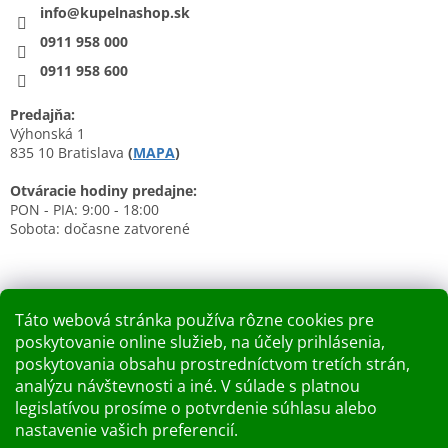
info@kupelnashop.sk
0911 958 000
0911 958 600
Predajňa:
Výhonská 1
835 10 Bratislava
(
MAPA
)
Otváracie hodiny predajne:
PON - PIA: 9:00 - 18:00
Sobota: dočasne zatvorené
Táto webová stránka používa rôzne cookies pre
poskytovanie online služieb, na účely prihlásenia,
Nákupný košík
poskytovania obsahu prostredníctvom tretích strán,
analýzu návštevnosti a iné. V súlade s platnou
0
KS /
0 €
legislatívou prosíme o potvrdenie súhlasu alebo
nastavenie vašich preferencií.