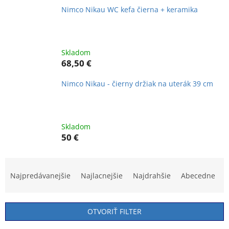
Nimco Nikau WC kefa čierna + keramika
Skladom
68,50 €
Nimco Nikau - čierny držiak na uterák 39 cm
Skladom
50 €
R
a
Najpredávanejšie
Najlacnejšie
Najdrahšie
Abecedne
d
e
n
OTVORIŤ FILTER
i