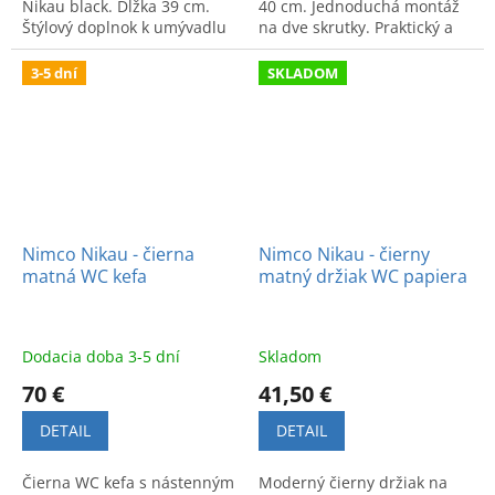
Nikau black. Dĺžka 39 cm.
40 cm. Jednoduchá montáž
Štýlový doplnok k umývadlu
na dve skrutky. Praktický a
pre modernú kúpeľňu.
dizajnový doplnok do
kúpeľne.
3-5 dní
SKLADOM
Nimco Nikau - čierna
Nimco Nikau - čierny
matná WC kefa
matný držiak WC papiera
Dodacia doba 3-5 dní
Skladom
70 €
41,50 €
DETAIL
DETAIL
Čierna WC kefa s nástenným
Moderný čierny držiak na