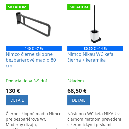
e
V
p
SKLADOM
SKLADOM
ý
r
p
o
i
d
s
u
p
k
r
t
o
140 €
–7 %
80,50 €
–14 %
o
d
Nimco čierne sklopne
Nimco Nikau WC kefa
v
bezbarierové madlo 80
čierna + keramika
u
cm
k
t
o
Dodacia doba 3-5 dní
Skladom
v
130 €
68,50 €
DETAIL
DETAIL
Čierne sklopné madlo Nimco
Nástenná WC kefa NIKAU v
pre bezbariérové WC.
čiernom matnom prevedení
Moderný dizajn,
s keramickými prvkami.