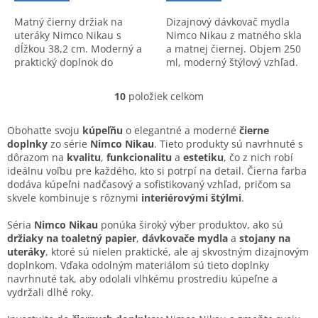
Matný čierny držiak na
Dizajnový dávkovač mydla
uteráky Nimco Nikau s
Nimco Nikau z matného skla
dĺžkou 38,2 cm. Moderný a
a matnej čiernej. Objem 250
praktický doplnok do
ml, moderný štýlový vzhľad.
kúpeľne. Kód produktu:
Kód: NKC30031CT90.
NKC3003590.
10
položiek celkom
O
v
l
Obohaťte svoju
kúpeľňu
o elegantné a moderné
čierne
á
doplnky
zo série
Nimco Nikau
. Tieto produkty sú navrhnuté s
d
dôrazom na
kvalitu
,
funkcionalitu
a
estetiku
, čo z nich robí
a
ideálnu voľbu pre každého, kto si potrpí na detail. Čierna farba
c
dodáva kúpeľni nadčasový a sofistikovaný vzhľad, pričom sa
i
skvele kombinuje s rôznymi
interiérovými štýlmi
.
e
p
Séria
Nimco Nikau
ponúka široký výber produktov, ako sú
r
držiaky na toaletný papier
,
dávkovače mydla
a
stojany na
v
uteráky
, ktoré sú nielen praktické, ale aj skvostným dizajnovým
k
doplnkom. Vďaka odolným materiálom sú tieto doplnky
y
navrhnuté tak, aby odolali vlhkému prostrediu kúpeľne a
v
vydržali dlhé roky.
ý
p