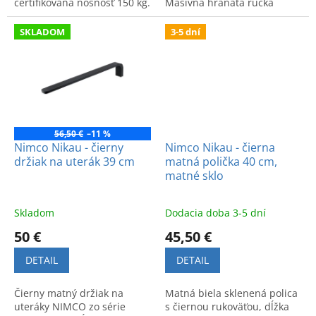
certifikovaná nosnosť 150 kg.
Masívna hranatá ručka
Zaisťuje stabilitu a
zaručuje pohodlnú
bezpečnosť pre seniorov a
manipuláciu. Vhodná do
SKLADOM
3-5 dní
osoby s handicapom.
modernej kúpeľne.
56,50 €
–11 %
Nimco Nikau - čierny
Nimco Nikau - čierna
držiak na uterák 39 cm
matná polička 40 cm,
matné sklo
Skladom
Dodacia doba 3-5 dní
50 €
45,50 €
DETAIL
DETAIL
Čierny matný držiak na
Matná biela sklenená polica
uteráky NIMCO zo série
s čiernou rukoväťou, dĺžka