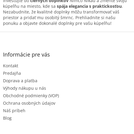
Investujte do
čiernych doplnkov
Nimco Nikau a zmeňte svoju
i
kúpeľňu na miesto, kde sa
spája elegancia s praktickosťou
.
s
Nezabudnite, že kvalitné doplnky môžu transformovať váš
u
priestor a pridať mu osobitý šmrnc. Prehliadnite si našu
ponuku a objavte dokonalé doplnky pre vašu kúpeľňu!
Z
á
p
ä
Informácie pre vás
t
Kontakt
i
e
Predajňa
Doprava a platba
Výhody nákupu u nás
Obchodné podmienky (VOP)
Ochrana osobných údajov
Náš príbeh
Blog