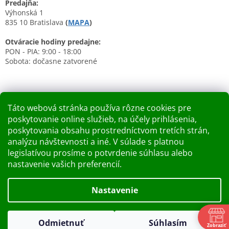
Predajňa:
Výhonská 1
835 10 Bratislava
(
MAPA
)
Otváracie hodiny predajne:
PON - PIA: 9:00 - 18:00
Sobota: dočasne zatvorené
Táto webová stránka používa rôzne cookies pre
poskytovanie online služieb, na účely prihlásenia,
Nákupný košík
poskytovania obsahu prostredníctvom tretích strán,
analýzu návštevnosti a iné. V súlade s platnou
0
KS /
0 €
legislatívou prosíme o potvrdenie súhlasu alebo
nastavenie vašich preferencií.
Vytvoril Shoptet
Nastavenie
Dobry deň Chceme Vás informovať, že predajňa bude zatvorená
Copyright 2026
Kupelnashop.sk
. Všetky práva vyhradené.
v piatok 7.8.2026. Ďakujeme za pochopenie S pozdravom
Odmietnuť
Súhlasím
Upraviť nastavenie cookies
Zobraziť