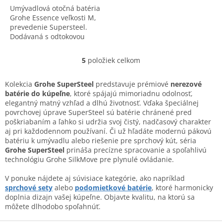
Umývadlová otočná batéria
Grohe Essence veľkosti M,
prevedenie Supersteel.
Dodávaná s odtokovou
garnitúrou.
5
položiek celkom
O
v
l
Kolekcia
Grohe SuperSteel
predstavuje prémiové
nerezové
á
batérie do kúpeľne
, ktoré spájajú mimoriadnu odolnosť,
d
elegantný matný vzhľad a dlhú životnosť. Vďaka špeciálnej
a
povrchovej úprave SuperSteel sú batérie chránené pred
c
poškriabaním a ľahko si udržia svoj čistý, nadčasový charakter
i
aj pri každodennom používaní. Či už hľadáte modernú pákovú
e
batériu k umývadlu alebo riešenie pre sprchový kút, séria
p
Grohe SuperSteel
prináša precízne spracovanie a spoľahlivú
r
technológiu Grohe SilkMove pre plynulé ovládanie.
v
k
V ponuke nájdete aj súvisiace kategórie, ako napríklad
y
sprchové sety
alebo
podomietkové batérie
, ktoré harmonicky
v
doplnia dizajn vašej kúpeľne. Objavte kvalitu, na ktorú sa
ý
môžete dlhodobo spoľahnúť.
p