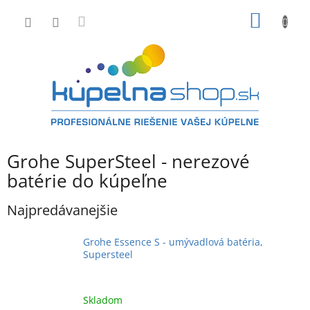
Prejsť
NÁKU
na
obsah
KOŠÍK
Grohe SuperSteel - nerezové
batérie do kúpeľne
Najpredávanejšie
Grohe Essence S - umývadlová batéria,
Supersteel
Skladom