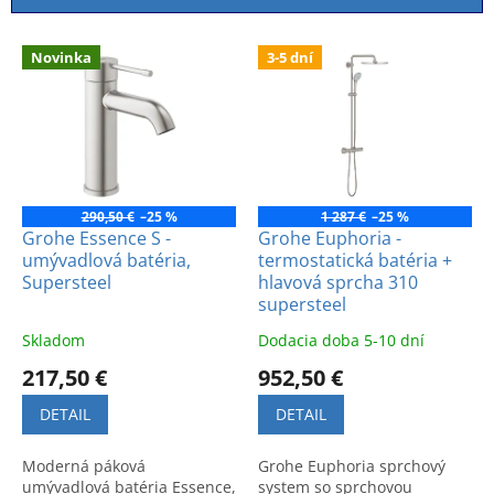
i
e
V
p
Novinka
3-5 dní
ý
r
p
o
i
d
s
u
p
k
r
t
o
290,50 €
–25 %
1 287 €
–25 %
o
d
Grohe Essence S -
Grohe Euphoria -
v
umývadlová batéria,
termostatická batéria +
u
Supersteel
hlavová sprcha 310
k
supersteel
t
o
Skladom
Dodacia doba 5-10 dní
v
217,50 €
952,50 €
DETAIL
DETAIL
Moderná páková
Grohe Euphoria sprchový
umývadlová batéria Essence,
system so sprchovou