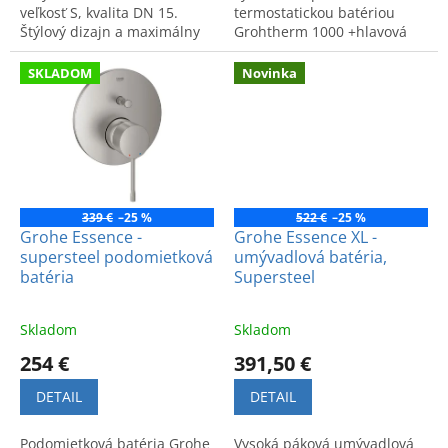
veľkosť S, kvalita DN 15.
termostatickou batériou
Štýlový dizajn a maximálny
Grohtherm 1000 +hlavová
komfort pre vašu kúpeľňu.
sprcha 310 vo farbe
Ideálna pre elegantný
kartačovaný supersteel.
SKLADOM
Novinka
interiér.
339 €
–25 %
522 €
–25 %
Grohe Essence -
Grohe Essence XL -
supersteel podomietková
umývadlová batéria,
batéria
Supersteel
Skladom
Skladom
254 €
391,50 €
DETAIL
DETAIL
Podomietková batéria Grohe
Vysoká páková umývadlová