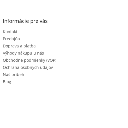
i
Z
s
á
u
p
ä
Informácie pre vás
t
Kontakt
i
e
Predajňa
Doprava a platba
Výhody nákupu u nás
Obchodné podmienky (VOP)
Ochrana osobných údajov
Náš príbeh
Blog