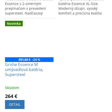
Essence s 2-smerným
batéria Essence XL-Size.
prepínačom v prevedení
Moderný dizajn, vysoký
supersteel. Nadčasový
komfort a precízna kvalita
dizajn a prvotriedna
DN 15.
nemecká kvalita pre vašu
Novinka
kúpeľňu.
351,50 €
–24 %
Grohe Essence M
umývadlová batéria,
Supersteel
Skladom
264 €
DETAIL