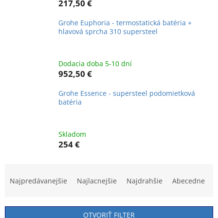
217,50 €
Grohe Euphoria - termostatická batéria +
hlavová sprcha 310 supersteel
Dodacia doba 5-10 dní
952,50 €
Grohe Essence - supersteel podomietková
batéria
Skladom
254 €
R
a
Najpredávanejšie
Najlacnejšie
Najdrahšie
Abecedne
d
e
n
OTVORIŤ FILTER