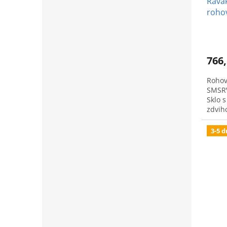
Ravak
rohov
766,
Rohov
SMSRV
Sklo 
zdvi
3-5 d