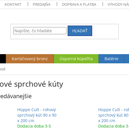
KONTAKT
PREDAJŇA
DOPRAVA A PLATBA
VÝHODY NÁ
HĽADAŤ
Kartáčovaný bronz
Úsporná kúpeľňa
Batérie
ové
ové sprchové kúty
edávanejšie
Hüppe Cult - rohový
Hüppe Cult - ro
sprchový kút 90 x 90
sprchový kút 80
x 200 cm
x 200 cm
Dodacia doba 3-5
Dodacia doba 3