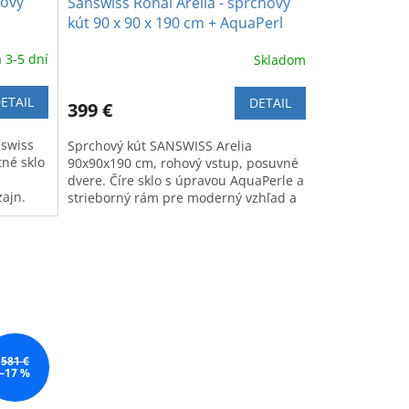
hový
Sanswiss Ronal Arelia - sprchový
kút 90 x 90 x 190 cm + AquaPerl
 3-5 dní
Skladom
ETAIL
DETAIL
399 €
nswiss
Sprchový kút SANSWISS Arelia
né sklo
90x90x190 cm, rohový vstup, posuvné
ú
dvere. Číre sklo s úpravou AquaPerle a
ajn.
strieborný rám pre moderný vzhľad a
komfort.
581 €
–17 %