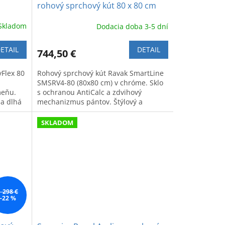
rohový sprchový kút 80 x 80 cm
Skladom
Dodacia doba 3-5 dní
ETAIL
DETAIL
744,50 €
Flex 80
Rohový sprchový kút Ravak SmartLine
SMSRV4-80 (80x80 cm) v chróme. Sklo
meňu.
s ochranou AntiCalc a zdvihový
 a dlhá
mechanizmus pántov. Štýlový a
praktický doplnok do kúpeľne.
SKLADOM
1 298 €
–22 %