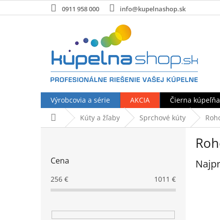
Prejsť
0911 958 000
info@kupelnashop.sk
na
obsah
Výrobcovia a série
AKCIA
Čierna kúpeľňa
Domov
Kúty a žľaby
Sprchové kúty
Roh
B
Roh
o
č
Cena
Najpr
n
ý
256
€
1011
€
p
a
n
e