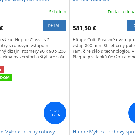
Skladom
Dodacia doba
DETAIL
D
€
581,50 €
ový kút Hüppe Classics 2
Hüppe Cult: Posuvné dvere pr
ntry s rohovým vstupom.
vstup 800 mm. Strieborný polo
ný dizajn, rozmery 90 x 90 x 200
rám, číre sklo s technológiou A
aximálny komfort a štýl pre vašu
Plaque pre ľahkú údržbu a mo
ňu.
vzhľad.
a
ADOM
932 €
–17 %
 MyFlex - čierny rohový
Hüppe MyFlex - rohový spr