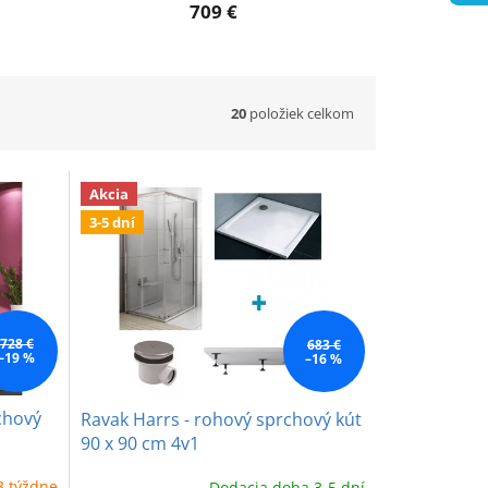
709 €
20
položiek celkom
Akcia
3-5 dní
728 €
683 €
–19 %
–16 %
chový
Ravak Harrs - rohový sprchový kút
90 x 90 cm 4v1
3 týždne
Dodacia doba 3-5 dní