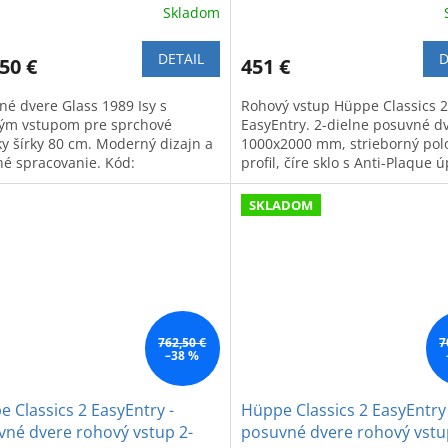
Skladom
DETAIL
D
50 €
451 €
né dvere Glass 1989 Isy s
Rohový vstup Hüppe Classics 2
ým vstupom pre sprchové
EasyEntry. 2-dielne posuvné d
ky šírky 80 cm. Moderný dizajn a
1000x2000 mm, strieborný polo
tné spracovanie. Kód:
profil, číre sklo s Anti-Plaque 
03T500.
SKLADOM
762,50 €
7
–38 %
 Classics 2 EasyEntry -
Hüppe Classics 2 EasyEntry 
vné dvere rohový vstup 2-
posuvné dvere rohový vstu