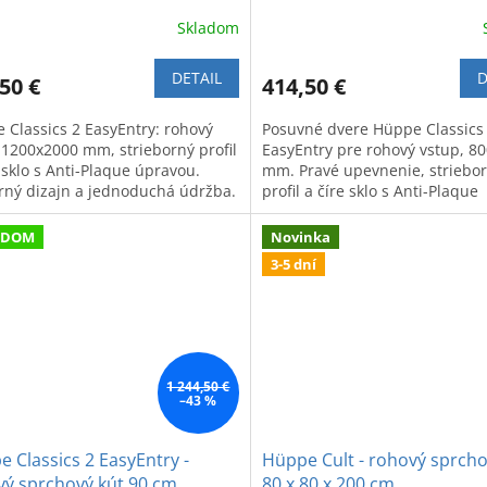
y (1/2) 120 x 200 cm, ľavé
dielny (1/2) 80 x 200 cm, pr
Skladom
DETAIL
D
50 €
414,50 €
 Classics 2 EasyEntry: rohový
Posuvné dvere Hüppe Classics
 1200x2000 mm, strieborný profil
EasyEntry pre rohový vstup, 8
 sklo s Anti-Plaque úpravou.
mm. Pravé upevnenie, striebo
ný dizajn a jednoduchá údržba.
profil a číre sklo s Anti-Plaque
úpravou.
ADOM
Novinka
3-5 dní
1 244,50 €
–43 %
 Classics 2 EasyEntry -
Hüppe Cult - rohový sprcho
vý sprchový kút 90 cm
80 x 80 x 200 cm