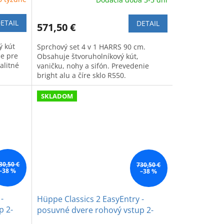
ETAIL
DETAIL
571,50 €
ý kút
Sprchový set 4 v 1 HARRS 90 cm.
ue pre
Obsahuje štvoruholníkový kút,
alitné
vaničku, nohy a sifón. Prevedenie
bright alu a číre sklo R550.
SKLADOM
30,50 €
730,50 €
–38 %
–38 %
-
Hüppe Classics 2 EasyEntry -
p 2-
posuvné dvere rohový vstup 2-
avé
dielny (1/2) 100 x 200 cm, pravé