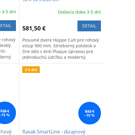
 3-5 dní
Dodacia doba 3-5 dní
ETAIL
DETAIL
581,50 €
e rohový
Posuvné dvere Hüppe Cult pre rohový
lesklý
vstup 900 mm. Strieborný pololesk a
nti-
číre sklo s Anti-Plaque úpravou pre
derný
jednoduchú údržbu a moderný
vzhľad.
3-5 dní
728 €
832 €
–15 %
–10 %
chový
Ravak SmartLine - dizajnový