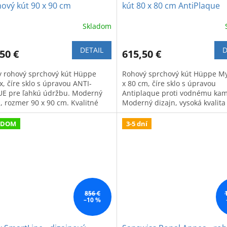
ový kút 90 x 90 cm
kút 80 x 80 cm AntiPlaque
Skladom
DETAIL
D
50 €
615,50 €
y rohový sprchový kút Hüppe
Rohový sprchový kút Hüppe My
x, číre sklo s úpravou ANTI-
x 80 cm, číre sklo s úpravou
E pre ľahkú údržbu. Moderný
Antiplaque proti vodnému ka
n, rozmer 90 x 90 cm. Kvalitné
Moderný dizajn, vysoká kvalita
ovanie.
životnosť.
ADOM
3-5 dní
856 €
–10 %