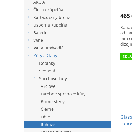
v
AKCIA
Čierna kúpeľňa
465 
Kartáčovaný bronz
Úsporná kúpeľňa
Rohov
Batérie
od Sa
mm čí
Vane
dizajn
WC a umývadlá
sprch
Kúty a žľaby
SKL
Doplnky
Sedadlá
Sprchové kúty
Akciové
Farebne sprchové kúty
Bočné steny
Čierne
Glass
Oblé
rohov
Rohové
cm