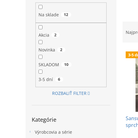
l
Na sklade
12
R
a
Najpr
Akcia
2
d
e
Novinka
2
V
n
3-5 d
ý
i
p
e
SKLADOM
10
i
p
s
r
3-5 dní
6
p
o
r
d
ROZBALIŤ FILTER
o
u
d
k
u
t
Preskočiť
Sansw
k
o
Kategórie
kategórie
sprch
t
v
o
Výrobcovia a série