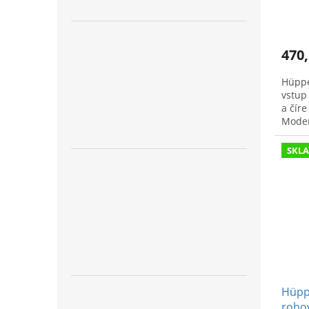
dieln
470,
Hüppe
vstup
a číre
Moder
SKL
Hüppe
roho