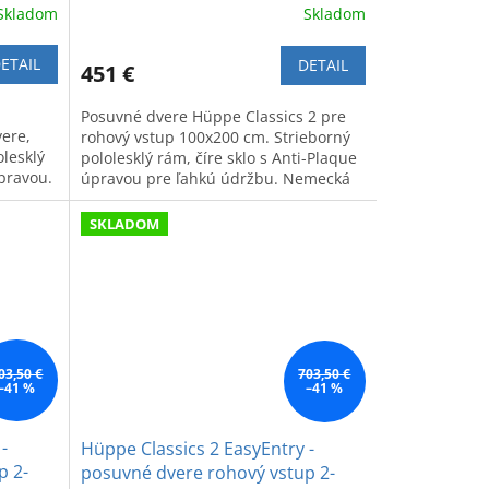
Skladom
Skladom
ETAIL
DETAIL
451 €
Posuvné dvere Hüppe Classics 2 pre
vere,
rohový vstup 100x200 cm. Strieborný
lesklý
pololesklý rám, číre sklo s Anti-Plaque
úpravou.
úpravou pre ľahkú údržbu. Nemecká
kvalita.
SKLADOM
03,50 €
703,50 €
–41 %
–41 %
-
Hüppe Classics 2 EasyEntry -
p 2-
posuvné dvere rohový vstup 2-