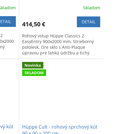
avé
dielny (1/2) 90 x 200 cm, pravé
Skladom
Skladom
ETAIL
DETAIL
414,50 €
 2
Rohový vstup Hüppe Classics 2
00x2000
EasyEntry 900x2000 mm. Strieborný
rný
pololesk, číre sklo s Anti-Plaque
úpravou pre ľahkú údržbu a tichý
posuvný mechanizmus.
Novinka
SKLADOM
vý kút
Hüppe Cult - rohový sprchový kút
90 x 90 x 200 cm