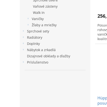
Sprchové dvere
Vaňové zásteny
Walk In
256,
Vaničky
Žľaby a mriežky
Posuv
rohov
Sprchové sety
vanič
Radiátory
kvali
GEX00
Doplnky
Nábytok a zrkadlá
Dizajnové obklady a dlažby
Príslušenstvo
Hüppe
posu