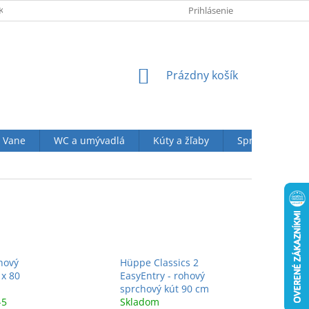
KUPU U NÁS
OBCHODNÉ PODMIENKY (VOP)
Prihlásenie
OCHRANA OSOBN
NÁKUPNÝ
Prázdny košík
KOŠÍK
Vane
WC a umývadlá
Kúty a žľaby
Sprchové sety
hový
Hüppe Classics 2
 x 80
EasyEntry - rohový
sprchový kút 90 cm
-5
Skladom