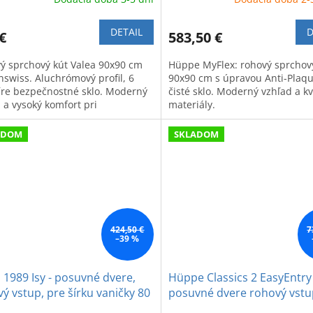
DETAIL
D
€
583,50 €
ý sprchový kút Valea 90x90 cm
Hüppe MyFlex: rohový sprchov
nswiss. Aluchrómový profil, 6
90x90 cm s úpravou Anti-Plaq
re bezpečnostné sklo. Moderný
čisté sklo. Moderný vzhľad a kv
 a vysoký komfort pri
materiály.
ovaní.
ADOM
SKLADOM
424,50 €
7
–39 %
 1989 Isy - posuvné dvere,
Hüppe Classics 2 EasyEntry 
ý vstup, pre šírku vaničky 80
posuvné dvere rohový vstu
dielny (1/2) 100 x 200 cm, ľ