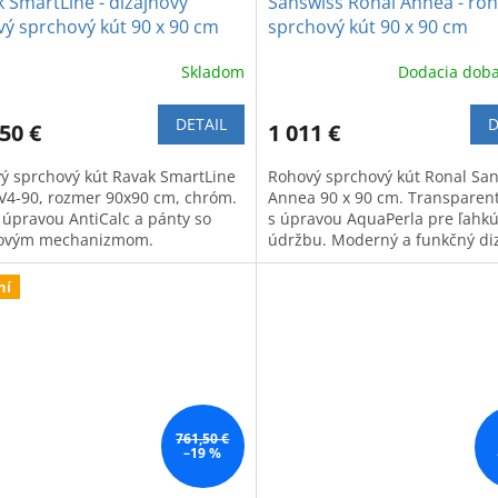
 SmartLine - dizajnový
Sanswiss Ronal Annea - ro
ý sprchový kút 90 x 90 cm
sprchový kút 90 x 90 cm
Skladom
Dodacia doba
DETAIL
D
50 €
1 011 €
ý sprchový kút Ravak SmartLine
Rohový sprchový kút Ronal Sa
4-90, rozmer 90x90 cm, chróm.
Annea 90 x 90 cm. Transparent
s úpravou AntiCalc a pánty so
s úpravou AquaPerla pre ľahk
hovým mechanizmom.
údržbu. Moderný a funkčný diz
ní
761,50 €
–19 %