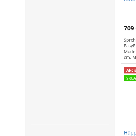
709 
Sprch
EasyE
Moder
cm. M
kúpeľ
Akci
SKL
Hüppe