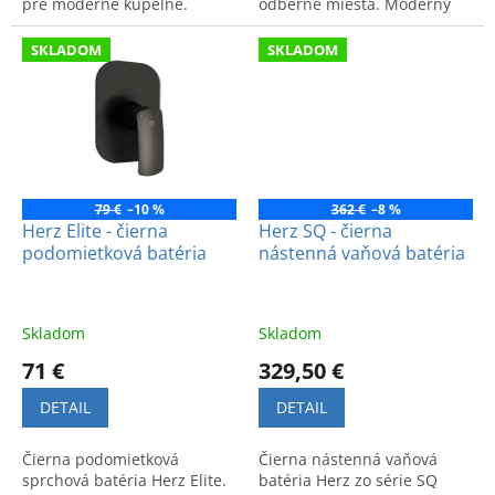
pre moderné kúpeľne.
odberné miesta. Moderný
Kvalitný produkt so
dizajn a vysoká kvalita.
špičkovým vzhľadom.
SKLADOM
SKLADOM
79 €
–10 %
362 €
–8 %
Herz Elite - čierna
Herz SQ - čierna
podomietková batéria
nástenná vaňová batéria
Skladom
Skladom
71 €
329,50 €
DETAIL
DETAIL
Čierna podomietková
Čierna nástenná vaňová
sprchová batéria Herz Elite.
batéria Herz zo série SQ