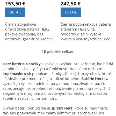
153,50 €
247,50 €
DETAIL
DETAIL
Čierna stojanková
Čierna podomietková batéria
umývadlová batéria HERZ,
s telesom Herz Elite.
pákové ovládanie, bez
Moderný dizajn, vysoká
odtokovej garnitúry. Model:
kvalita a luxusný vzhľad. Kód
UH00088B.
výrobku: UH00362B.
16
položiek celkom
O
v
l
Herz batérie a spršky
sú skvelou voľbou pre každého, kto hľadá
á
kombináciu kvality, štýlu a funkčnosti. Na našom e-shope
d
kupelnashop.sk
ponúkame široký výber týchto výrobkov, ktoré
a
sú ideálne pre moderné aj tradičné kúpeľne.
Batérie Herz
sa
c
vyznačujú vysokou odolnosťou a dlhodobou životnosťou, čo
i
zabezpečuje bezproblémové používanie po mnoho rokov. S ich
e
elegantným dizajnom a inovatívnymi technológiami si každá
p
kúpeľňa zaslúži ich prítomnosť.
r
v
Okrem batérií ponúkame aj
spršky Herz
, ktoré sú navrhnuté
k
tak, aby poskytovali maximálny komfort pri sprchovaní. Ich