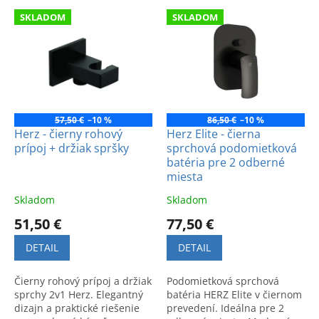
e
V
p
SKLADOM
SKLADOM
ý
r
p
o
i
d
s
u
p
k
r
t
o
57,50 €
–10 %
86,50 €
–10 %
o
d
Herz - čierny rohový
Herz Elite - čierna
v
prípoj + držiak spršky
sprchová podomietková
u
batéria pre 2 odberné
k
miesta
t
o
Skladom
Skladom
v
51,50 €
77,50 €
DETAIL
DETAIL
Čierny rohový prípoj a držiak
Podomietková sprchová
sprchy 2v1 Herz. Elegantný
batéria HERZ Elite v čiernom
dizajn a praktické riešenie
prevedení. Ideálna pre 2