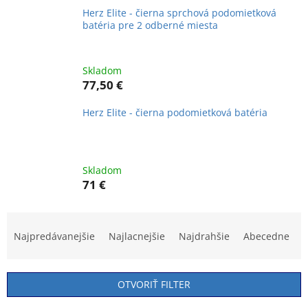
Herz Elite - čierna sprchová podomietková
batéria pre 2 odberné miesta
Skladom
77,50 €
Herz Elite - čierna podomietková batéria
Skladom
71 €
R
a
Najpredávanejšie
Najlacnejšie
Najdrahšie
Abecedne
d
e
n
OTVORIŤ FILTER
i