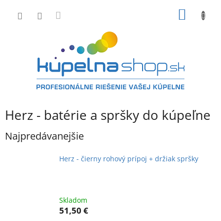
Prejsť
NÁKU
na
obsah
KOŠÍK
Herz - batérie a spršky do kúpeľne
Najpredávanejšie
Herz - čierny rohový prípoj + držiak spršky
Skladom
51,50 €