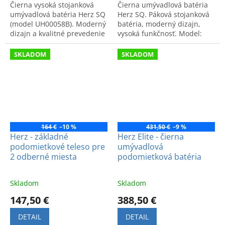
Čierna vysoká stojanková
Čierna umývadlová batéria
umývadlová batéria Herz SQ
Herz SQ. Páková stojanková
(model UH00058B). Moderný
batéria, moderný dizajn,
dizajn a kvalitné prevedenie
vysoká funkčnosť. Model:
pre štýlovú kúpeľňu.
UH00057B.
SKLADOM
SKLADOM
164 €
–10 %
431,50 €
–9 %
Herz - základné
Herz Elite - čierna
podomietkové teleso pre
umývadlová
2 odberné miesta
podomietková batéria
Skladom
Skladom
147,50 €
388,50 €
DETAIL
DETAIL