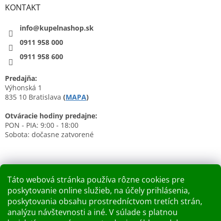
KONTAKT
info@kupelnashop.sk
0911 958 000
0911 958 600
Predajňa:
Výhonská 1
835 10 Bratislava
(
MAPA
)
Otváracie hodiny predajne:
PON - PIA: 9:00 - 18:00
Sobota: dočasne zatvorené
Táto webová stránka používa rôzne cookies pre
poskytovanie online služieb, na účely prihlásenia,
Nákupný košík
poskytovania obsahu prostredníctvom tretích strán,
analýzu návštevnosti a iné. V súlade s platnou
0
KS /
0 €