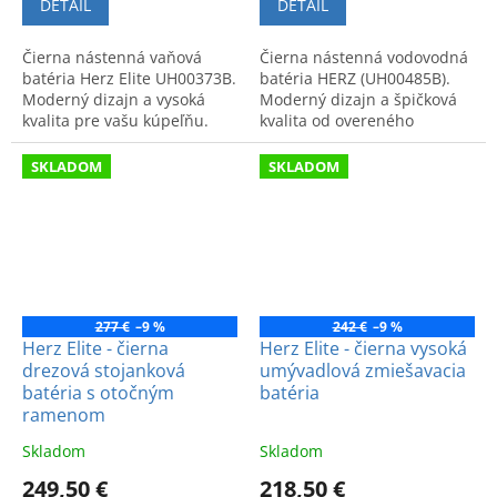
DETAIL
DETAIL
Čierna nástenná vaňová
Čierna nástenná vodovodná
batéria Herz Elite UH00373B.
batéria HERZ (UH00485B).
Moderný dizajn a vysoká
Moderný dizajn a špičková
kvalita pre vašu kúpeľňu.
kvalita od overeného
výrobcu. Ideálna voľba pre
štýlovú kúpeľňu.
SKLADOM
SKLADOM
277 €
–9 %
242 €
–9 %
Herz Elite - čierna
Herz Elite - čierna vysoká
drezová stojanková
umývadlová zmiešavacia
batéria s otočným
batéria
ramenom
Skladom
Skladom
249,50 €
218,50 €