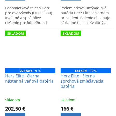
Podomietkové teleso Herz
Podomietková umývadlová
pre dva vývody (UH00368B).
batéria Herz Elite v čiernom
Kvalitné a spoľahlivé
prevedení. Balenie obsahuje
riešenie pre kúpeľňu od
základné teleso. Kvalitný a
overeného výrobcu pre
nadčasový dizajn série Elite
bezchybnú inštaláciu.
(UH00080B).
SKLADOM
SKLADOM
224,50 €
–9 %
184,50 €
–10 %
Herz Elite - čierna
Herz Elite - čierna
nástenná vaňová batéria
sprchová zmiešavacia
batéria
Skladom
Skladom
202,50 €
166 €