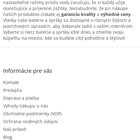
y
nastaviteľné režimy prúdu vody zaručujú, že si každý užije
v
osviežujúce a príjemné zážitky. Nezabudnite, že pri nákupe
ý
našich produktov získate aj
garanciu kvality
a
výhodné ceny
.
p
Všetky naše batérie a spršky sú dostupné v rôznych štýloch a
i
povrchových úpravách, aby dokonale ladili s vaším interiérom.
s
Vyberte si Herz batérie a spršky ešte dnes a zmeňte svoju
u
kúpeľňu na miesto, kde sa budete cítiť pohodlne a štýlovo!
Z
á
p
ä
Informácie pre vás
t
Kontakt
i
e
Predajňa
Doprava a platba
Výhody nákupu u nás
Obchodné podmienky (VOP)
Ochrana osobných údajov
Náš príbeh
Blog