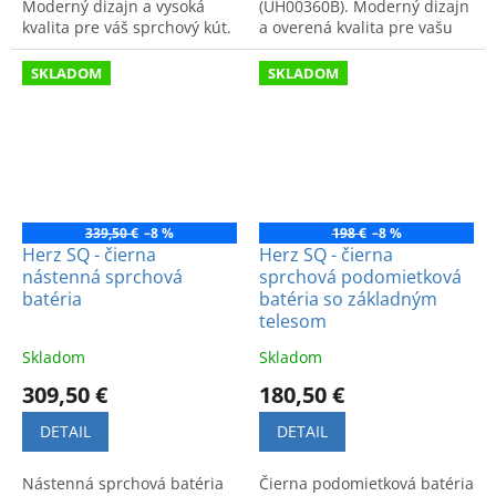
Moderný dizajn a vysoká
(UH00360B). Moderný dizajn
kvalita pre váš sprchový kút.
a overená kvalita pre vašu
kúpeľňu.
SKLADOM
SKLADOM
339,50 €
–8 %
198 €
–8 %
Herz SQ - čierna
Herz SQ - čierna
nástenná sprchová
sprchová podomietková
batéria
batéria so základným
telesom
Skladom
Skladom
309,50 €
180,50 €
DETAIL
DETAIL
Nástenná sprchová batéria
Čierna podomietková batéria