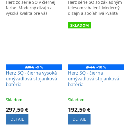
Herz zo série SQ v čiernej
Herz série SQ so základným
farbe. Moderný dizajn a
telesom v balení. Moderný
vysoká kvalita pre váš
dizajn a spoľahlivá kvalita
sprchový kút.
pre váš štýlový sprchový kút.
SKLADOM
330 €
–9 %
214 €
–10 %
Herz SQ - čierna vysoká
Herz SQ - čierna
umývadlová stojanková
umývadlová stojanková
batéria
batéria
Skladom
Skladom
297,50 €
192,50 €
DETAIL
DETAIL