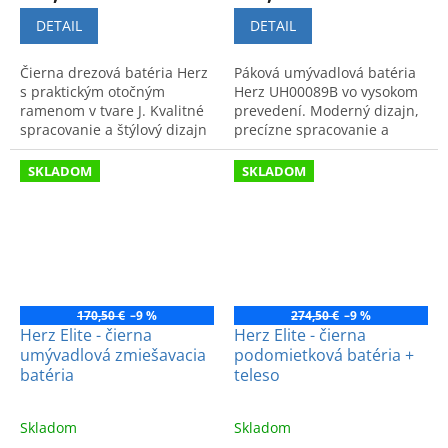
DETAIL
DETAIL
Čierna drezová batéria Herz
Páková umývadlová batéria
s praktickým otočným
Herz UH00089B vo vysokom
ramenom v tvare J. Kvalitné
prevedení. Moderný dizajn,
spracovanie a štýlový dizajn
precízne spracovanie a
do kuchyne. Model:
vysoká kvalita pre vašu
UH00101B.
kúpeľňu.
SKLADOM
SKLADOM
170,50 €
–9 %
274,50 €
–9 %
Herz Elite - čierna
Herz Elite - čierna
umývadlová zmiešavacia
podomietková batéria +
batéria
teleso
Skladom
Skladom