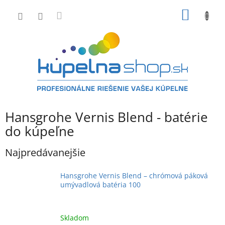
Prejsť
NÁKU
na
obsah
KOŠÍK
Hansgrohe Vernis Blend - batérie
do kúpeľne
Najpredávanejšie
Hansgrohe Vernis Blend – chrómová páková
umývadlová batéria 100
Skladom