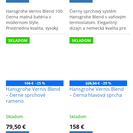
Hansgrohe Vernis Blend 100:
Čierny sprchový systém
čierna matná batéria v
Hansgrohe Blend s vaňovým
modernom štýle.
termostatom. Elegantný
Prvotriedna kvalita, vysoký
dizajn a nemecká kvalita pre
komfort a nadčasový dizajn.
komfort a bezpečnosť vo
Dokonalý detail pre vašu
vašej kúpeľni.
SKLADOM
SKLADOM
kúpeľňu.
106 €
–25 %
225,50 €
–29 %
Hansgrohe Vernis Blend
Hansgrohe Vernis Blend
– čierne sprchové
– čierna hlavová sprcha
rameno
Skladom
Skladom
79,50 €
158 €