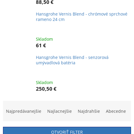
88,50 €
Hansgrohe Vernis Blend - chrómové sprchové
rameno 24 cm
Skladom
61 €
Hansgrohe Vernis Blend - senzorová
umývadlová batéria
Skladom
250,50 €
R
a
Najpredávanejšie
Najlacnejšie
Najdrahšie
Abecedne
d
e
n
OTVORIŤ FILTER