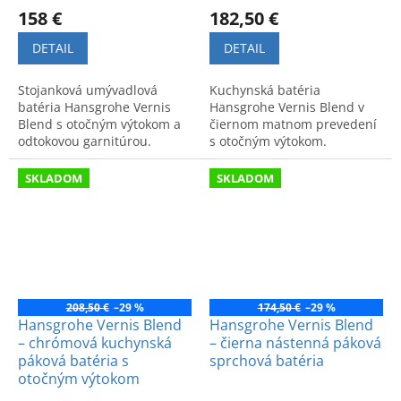
158 €
182,50 €
DETAIL
DETAIL
Stojanková umývadlová
Kuchynská batéria
batéria Hansgrohe Vernis
Hansgrohe Vernis Blend v
Blend s otočným výtokom a
čiernom matnom prevedení
odtokovou garnitúrou.
s otočným výtokom.
Moderný dizajn a vysoká
Moderný dizajn a vysoká
kvalita. Model 71554000.
funkčnosť pre vašu
SKLADOM
SKLADOM
domácnosť.
208,50 €
–29 %
174,50 €
–29 %
Hansgrohe Vernis Blend
Hansgrohe Vernis Blend
– chrómová kuchynská
– čierna nástenná páková
páková batéria s
sprchová batéria
otočným výtokom