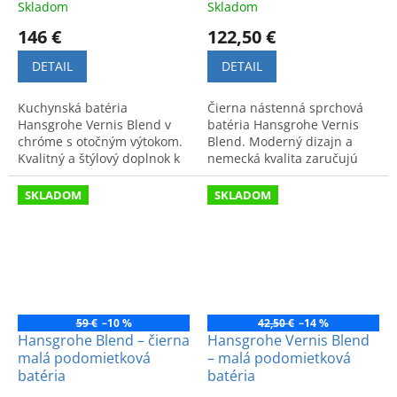
Skladom
Skladom
146 €
122,50 €
DETAIL
DETAIL
Kuchynská batéria
Čierna nástenná sprchová
Hansgrohe Vernis Blend v
batéria Hansgrohe Vernis
chróme s otočným výtokom.
Blend. Moderný dizajn a
Kvalitný a štýlový doplnok k
nemecká kvalita zaručujú
drezu bez odpadovej
pohodlie pri sprchovaní.
garnitúry. Kód: 71870000.
SKLADOM
SKLADOM
59 €
–10 %
42,50 €
–14 %
Hansgrohe Blend – čierna
Hansgrohe Vernis Blend
malá podomietková
– malá podomietková
batéria
batéria