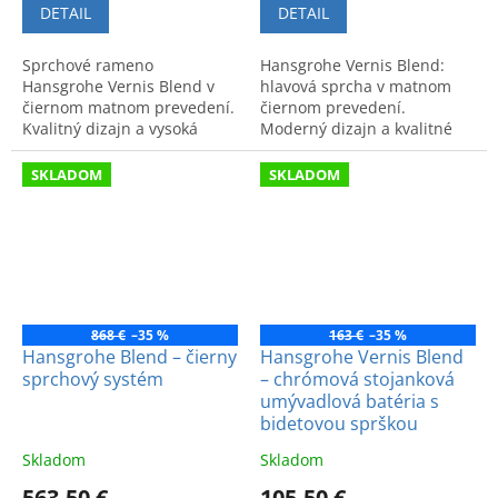
DETAIL
DETAIL
Sprchové rameno
Hansgrohe Vernis Blend:
Hansgrohe Vernis Blend v
hlavová sprcha v matnom
čiernom matnom prevedení.
čiernom prevedení.
Kvalitný dizajn a vysoká
Moderný dizajn a kvalitné
spoľahlivosť od svetovej
materiály pre optimálny
značky pre modernú
zážitok zo sprchovania.
SKLADOM
SKLADOM
kúpeľňu.
868 €
–35 %
163 €
–35 %
Hansgrohe Blend – čierny
Hansgrohe Vernis Blend
sprchový systém
– chrómová stojanková
umývadlová batéria s
bidetovou sprškou
Skladom
Skladom
563,50 €
105,50 €