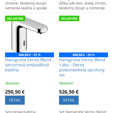
chróme. Moderný dizajn,
dĺžka 240 mm, lesklý chróm.
nemecká kvalita a vysoký
Moderný dizajn a nemecká
komfort používania.
kvalita zaručujú dlhú
životnosť a pohodlie pri
SKLADOM
SKLADOM
sprchovaní.
385,50 €
–35 %
658,50 €
–20 %
Hansgrohe Vernis Blend -
Hansgrohe Vernis Blend
senzorová umývadlová
+ Jika – čierny
batéria
podomietkový sprchový
set
Skladom
Skladom
250,50 €
526,50 €
DETAIL
DETAIL
Senzorová batéria
Set Hansgrohe Vernis Blend