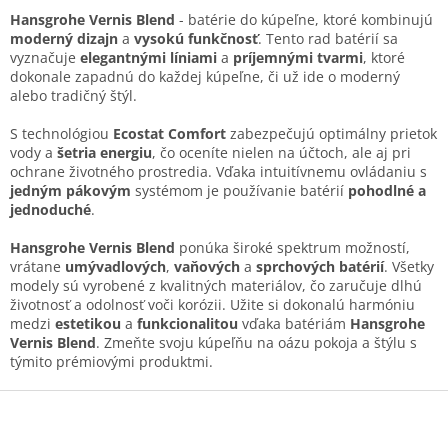
d
v
a
Hansgrohe Vernis Blend
- batérie do kúpeľne, ktoré kombinujú
a
c
moderný dizajn
a
vysokú funkčnosť
. Tento rad batérií sa
n
i
vyznačuje
elegantnými líniami
a
príjemnými tvarmi
, ktoré
i
e
dokonale zapadnú do každej kúpeľne, či už ide o moderný
e
p
alebo tradičný štýl.
r
v
S technológiou
Ecostat Comfort
zabezpečujú optimálny prietok
k
vody a
šetria energiu
, čo oceníte nielen na účtoch, ale aj pri
y
ochrane životného prostredia. Vďaka intuitívnemu ovládaniu s
v
jedným pákovým
systémom je používanie batérií
pohodlné a
ý
jednoduché
.
p
i
Hansgrohe Vernis Blend
ponúka široké spektrum možností,
s
vrátane
umývadlových
,
vaňových
a
sprchových batérií
. Všetky
u
modely sú vyrobené z kvalitných materiálov, čo zaručuje dlhú
životnosť a odolnosť voči korózii. Užite si dokonalú harmóniu
medzi
estetikou
a
funkcionalitou
vďaka batériám
Hansgrohe
Vernis Blend
. Zmeňte svoju kúpeľňu na oázu pokoja a štýlu s
týmito prémiovými produktmi.
Z
á
p