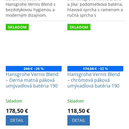
Hansgrohe Vernis Blend s
a Jika: podomietková batéria,
bezdotykovou hygienou a
hlavová sprcha s ramenom a
moderným dizajnom.
ručná sprcha s
Napájanie 230 V a špičková
príslušenstvom. Kvalitné
kvalita pre vašu kúpeľňu.
spracovanie a luxusný
SKLADOM
SKLADOM
dizajn.
244 €
–26 %
174,50 €
–32 %
Hansgrohe Vernis Blend
Hansgrohe Vernis Blend
– čierna matná páková
– chrómová páková
umývadlová batéria 190
umývadlová batéria 190
Skladom
Skladom
178,50 €
118,50 €
DETAIL
DETAIL