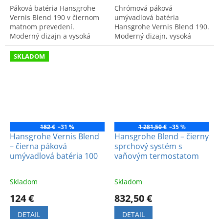
Páková batéria Hansgrohe
Chrómová páková
Vernis Blend 190 v čiernom
umývadlová batéria
matnom prevedení.
Hansgrohe Vernis Blend 190.
Moderný dizajn a vysoká
Moderný dizajn, vysoká
kvalita pre umývadlo. Bez
kvalita a komfort. Kód
odtokovej súpravy. Idealna
výrobku: 71582000.
SKLADOM
do kúpeľne.
182 €
–31 %
1 281,50 €
–35 %
Hansgrohe Vernis Blend
Hansgrohe Blend – čierny
– čierna páková
sprchový systém s
umývadlová batéria 100
vaňovým termostatom
Skladom
Skladom
124 €
832,50 €
DETAIL
DETAIL