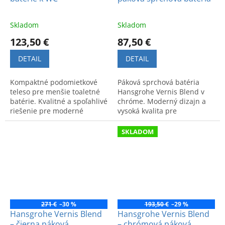
Skladom
Skladom
123,50 €
87,50 €
DETAIL
DETAIL
Kompaktné podomietkové
Páková sprchová batéria
teleso pre menšie toaletné
Hansgrohe Vernis Blend v
batérie. Kvalitné a spoľahlivé
chróme. Moderný dizajn a
riešenie pre moderné
vysoká kvalita pre
kúpeľne.
maximálny komfort. Kód
produktu: 71640000.
SKLADOM
271 €
–30 %
193,50 €
–29 %
Hansgrohe Vernis Blend
Hansgrohe Vernis Blend
– čierna páková
– chrómová páková