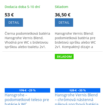
Dodacia doba 5-10 dní
Skladom
53 €
36,50 €
DETAIL
DETAIL
Čierna podomietková batéria
Hansgrohe Vernis Blend:
Hansgrohe Vernis Blend.
podomietková batéria pre
Vhodná pre WC s bidetovou
bidetovú spršku alebo WC
sprškou alebo toaletu 2v1.
2v1. Kompaktný dizajn a
Kvalitné nemecké
špičková kvalita pre
spracovanie a moderný
moderný vzhľad a
SKLADOM
vzhľad.
maximálny komfort.
176 €
–29 %
125 €
–30 %
Hansgrohe –
Hansgrohe Vernis Blend
podomietkové teleso pre
– chrómová nástenná
batérie k WC
páková sprchová batéria