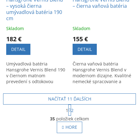
– vysoká čierna
– čierna vaňová batéria
umývadlová batéria 190
cm
Skladom
Skladom
182 €
155 €
DETAIL
DETAIL
Umývadlová batéria
Čierna vaňová batéria
Hansgrohe Vernis Blend 190
Hansgrohe Vernis Blend v
v čiernom matnom
modernom dizajne. Kvalitné
prevedení s odtokovou
nemecké spracovanie a
garnitúrou. Moderný dizajn
elegantný vzhľad pre vašu
a kvalitné materiály.
kúpeľňu.
NAČÍTAŤ 11 ĎALŠÍCH
S
1
2
t
O
r
35
položiek celkom
v
á
l
HORE
n
á
k
o