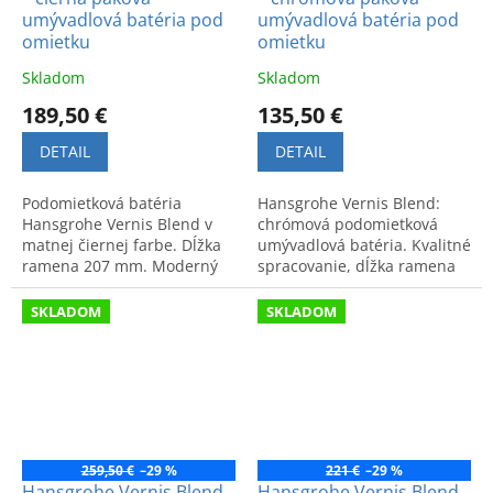
umývadlová batéria pod
umývadlová batéria pod
omietku
omietku
Skladom
Skladom
189,50 €
135,50 €
DETAIL
DETAIL
Podomietková batéria
Hansgrohe Vernis Blend:
Hansgrohe Vernis Blend v
chrómová podomietková
matnej čiernej farbe. Dĺžka
umývadlová batéria. Kvalitné
ramena 207 mm. Moderný
spracovanie, dĺžka ramena
dizajn a vysoká kvalita pre
207 mm. Štýlový dizajn a
vašu kúpeľňu.
komfortné používanie.
SKLADOM
SKLADOM
259,50 €
–29 %
221 €
–29 %
Hansgrohe Vernis Blend
Hansgrohe Vernis Blend