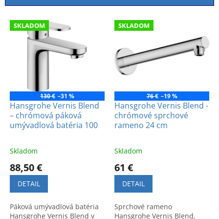
i
e
V
p
SKLADOM
SKLADOM
ý
r
p
o
i
d
s
u
p
k
r
t
o
130 €
–31 %
76 €
–19 %
o
d
Hansgrohe Vernis Blend
Hansgrohe Vernis Blend -
v
– chrómová páková
chrómové sprchové
u
umývadlová batéria 100
rameno 24 cm
k
t
o
Skladom
Skladom
v
88,50 €
61 €
DETAIL
DETAIL
Páková umývadlová batéria
Sprchové rameno
Hansgrohe Vernis Blend v
Hansgrohe Vernis Blend,