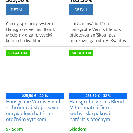
DETAIL
DETAIL
Čierny sprchový systém
Umývadlová batéria
Hansgrohe Vernis Blend.
Hansgrohe Vernis Blend s
Moderný dizajn, vysoký
bidetovou spŕškou. Bez
komfort a kvalitné
odtokovej garnitúry. Kvalitný
spracovanie pre vašu
a moderný dizajn.
kúpeľňu.
SKLADOM
SKLADOM
225,50 €
–29 %
268,50 €
–32 %
Hansgrohe Vernis Blend
Hansgrohe Vernis Blend
– chrómová stojanková
M35 – matná čierna
umývadlová batéria s
kuchynská páková
otočným výtokom
batéria s otočným
výtokom
Skladom
Skladom