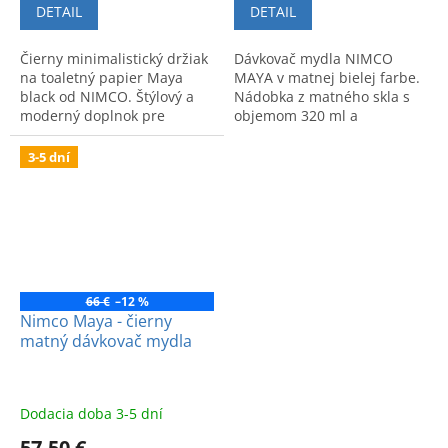
DETAIL
DETAIL
Čierny minimalistický držiak
Dávkovač mydla NIMCO
na toaletný papier Maya
MAYA v matnej bielej farbe.
black od NIMCO. Štýlový a
Nádobka z matného skla s
moderný doplnok pre
objemom 320 ml a
ucelený vzhľad kúpeľne.
mosadzná pumpička.
Moderný dizajn, vysoká
3-5 dní
kvalita a dlhá životnosť.
66 €
–12 %
Nimco Maya - čierny
matný dávkovač mydla
Dodacia doba 3-5 dní
57,50 €