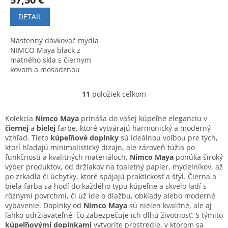
DETAIL
Nástenný dávkovač mydla
NIMCO Maya black z
matného skla s čiernym
kovom a mosadznou
pumpou. Štvorcový moderný
dizajn a kvalitné
11
položiek celkom
O
spracovanie.
v
l
Kolekcia
Nimco Maya
prináša do vašej kúpeľne eleganciu v
á
čiernej
a
bielej
farbe, ktoré vytvárajú harmonický a moderný
d
vzhľad. Tieto
kúpeľňové doplnky
sú ideálnou voľbou pre tých,
a
ktorí hľadajú minimalistický dizajn, ale zároveň túžia po
c
funkčnosti a kvalitných materiáloch.
Nimco Maya
ponúka široký
i
výber produktov, od držiakov na toaletný papier, mydelníkov, až
e
po zrkadlá či úchytky, ktoré spájajú praktickosť a štýl. Čierna a
p
biela farba sa hodí do každého typu kúpeľne a skvelo ladí s
r
rôznymi povrchmi, či už ide o dlažbu, obklady alebo moderné
v
vybavenie. Doplnky od
Nimco Maya
sú nielen kvalitné, ale aj
k
ľahko udržiavateľné, čo zabezpečuje ich dlhú životnosť. S týmito
y
kúpeľňovými doplnkami
vytvoríte prostredie, v ktorom sa