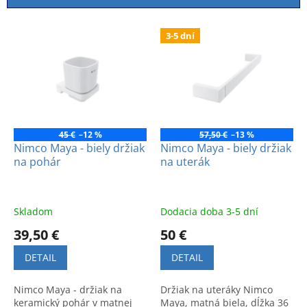
i
e
V
p
3-5 dní
ý
r
p
o
i
d
s
u
p
k
r
t
o
45 €
–12 %
57,50 €
–13 %
o
d
Nimco Maya - biely držiak
Nimco Maya - biely držiak
v
na pohár
na uterák
u
k
t
o
Skladom
Dodacia doba 3-5 dní
v
39,50 €
50 €
DETAIL
DETAIL
Nimco Maya - držiak na
Držiak na uteráky Nimco
keramický pohár v matnej
Maya, matná biela, dĺžka 36