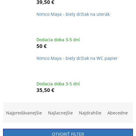
39,50 €
Nimco Maya - biely držiak na uterák
Dodacia doba 3-5 dní
50 €
Nimco Maya - biely držiak na WC papier
Dodacia doba 3-5 dní
35,50 €
R
a
Najpredávanejšie
Najlacnejšie
Najdrahšie
Abecedne
d
e
n
OTVORIŤ FILTER