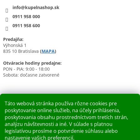
info@kupelnashop.sk
0911 958 000
0911 958 600
Predajňa:
Výhonská 1
835 10 Bratislava
(
MAPA
)
Otváracie hodiny predajne:
PON - PIA: 9:00 - 18:00
Sobota: dočasne zatvorené
Táto webová stránka používa rôzne cookies pre
poskytovanie online služieb, na účely prihlásenia,
Nákupný košík
poskytovania obsahu prostredníctvom tretích strán,
analýzu návštevnosti a iné. V súlade s platnou
0
KS /
0 €
legislatívou prosíme o potvrdenie súhlasu alebo
nastavenie vašich preferencií.