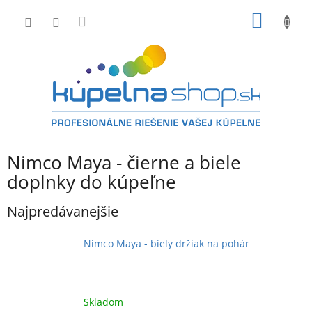
Prejsť
NÁKU
na
obsah
KOŠÍK
Nimco Maya - čierne a biele
doplnky do kúpeľne
Najpredávanejšie
Nimco Maya - biely držiak na pohár
Skladom