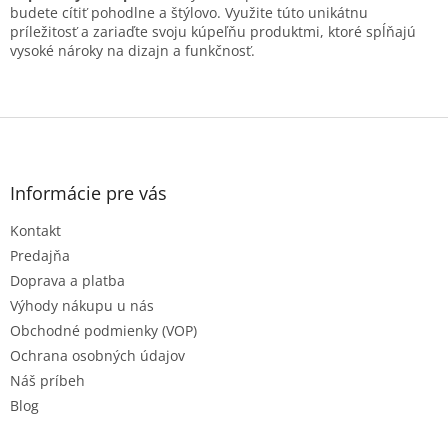
v
budete cítiť pohodlne a štýlovo. Využite túto unikátnu
ý
príležitosť a zariaďte svoju kúpeľňu produktmi, ktoré spĺňajú
p
vysoké nároky na dizajn a funkčnosť.
i
s
u
Z
á
p
ä
Informácie pre vás
t
Kontakt
i
e
Predajňa
Doprava a platba
Výhody nákupu u nás
Obchodné podmienky (VOP)
Ochrana osobných údajov
Náš príbeh
Blog