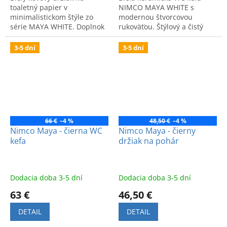
toaletný papier v
NIMCO MAYA WHITE s
minimalistickom štýle zo
modernou štvorcovou
série MAYA WHITE. Doplnok
rukoväťou. Štýlový a čistý
pre zladený interiér
dizajn pre zjednotený vzhľad
kúpeľne.
vašej kúpeľne.
3-5 dní
3-5 dní
66 €
–4 %
48,50 €
–4 %
Nimco Maya - čierna WC
Nimco Maya - čierny
kefa
držiak na pohár
Dodacia doba 3-5 dní
Dodacia doba 3-5 dní
63 €
46,50 €
DETAIL
DETAIL