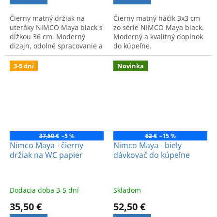
Čierny matný držiak na
Čierny matný háčik 3x3 cm
uteráky NIMCO Maya black s
zo série NIMCO Maya black.
dĺžkou 36 cm. Moderný
Moderný a kvalitný doplnok
dizajn, odolné spracovanie a
do kúpeľne.
jednoduchá montáž
pomocou dvoch skrutiek.
3-5 dní
Novinka
37,50 €
–5 %
62 €
–15 %
Nimco Maya - čierny
Nimco Maya - biely
držiak na WC papier
dávkovač do kúpeľne
Dodacia doba 3-5 dní
Skladom
35,50 €
52,50 €