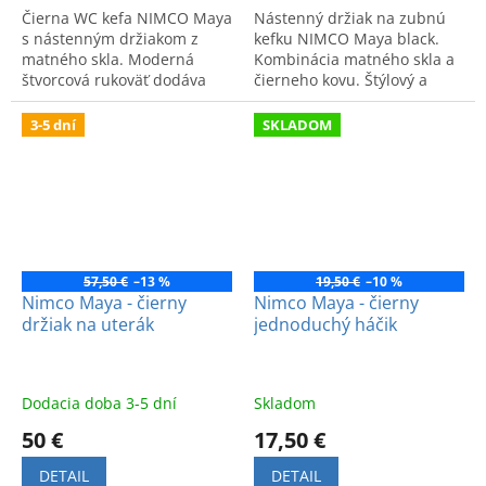
Čierna WC kefa NIMCO Maya
Nástenný držiak na zubnú
s nástenným držiakom z
kefku NIMCO Maya black.
matného skla. Moderná
Kombinácia matného skla a
štvorcová rukoväť dodáva
čierneho kovu. Štýlový a
kúpeľni eleganciu. Ideálna v
funkčný doplnok do kúpeľne.
kombinácii so sériou Maya
Nájdete v OD Drevona
3-5 dní
SKLADOM
black.
Bratislava.
57,50 €
–13 %
19,50 €
–10 %
Nimco Maya - čierny
Nimco Maya - čierny
držiak na uterák
jednoduchý háčik
Dodacia doba 3-5 dní
Skladom
50 €
17,50 €
DETAIL
DETAIL