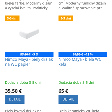
bielej farbe. Moderný dizajn
cm. Moderný funkčný dizajn
a vysoká kvalita. Praktický
a kvalitné spracovanie pre
kúpeľňový doplnok.
vašu kúpeľňu.
3-5 dní
3-5 dní
37,50 €
–5 %
74,50 €
–12 %
Nimco Maya - biely držiak
Nimco Maya - biela WC
na WC papier
kefa
Dodacia doba 3-5 dní
Dodacia doba 3-5 dní
35,50 €
65 €
DETAIL
DETAIL
Biely kovový držiak na
Biela keramická WC kefa