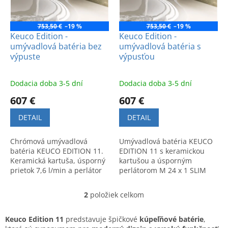
p
k
r
t
o
753,50 €
–19 %
753,50 €
–19 %
o
d
Keuco Edition -
Keuco Edition -
v
umývadlová batéria bez
umývadlová batéria s
u
výpuste
výpusťou
k
t
o
Dodacia doba 3-5 dní
Dodacia doba 3-5 dní
v
607 €
607 €
DETAIL
DETAIL
Chrómová umývadlová
Umývadlová batéria KEUCO
batéria KEUCO EDITION 11.
EDITION 11 s keramickou
Keramická kartuša, úsporný
kartušou a úsporným
prietok 7,6 l/min a perlátor
perlátorom M 24 x 1 SLIM
M 24 x 1 Slim SSR. Špičková
SSR. Moderný dizajn a
kvalita a moderný dizajn.
kvalitné, precízne
2
položiek celkom
O
spracovanie.
v
l
Keuco Edition 11
predstavuje špičkové
kúpeľňové batérie
,
á