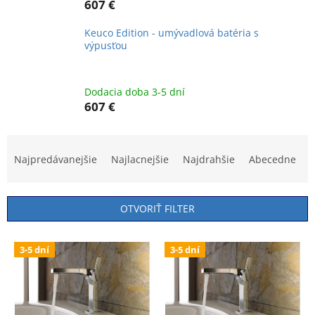
607 €
Keuco Edition - umývadlová batéria s
výpusťou
Dodacia doba 3-5 dní
607 €
R
a
Najpredávanejšie
Najlacnejšie
Najdrahšie
Abecedne
d
e
n
OTVORIŤ FILTER
i
e
V
p
3-5 dní
3-5 dní
ý
r
p
o
i
d
s
u