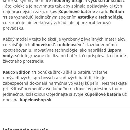
ktoré sú synonymom pre
moderný dizajn
a
vysokú funkčnosť
.
d
Táto kolekcia je navrhnutá tak, aby spĺňala požiadavky aj tých
a
najnáročnejších zákazníkov.
Kúpeľňové batérie
z radu
Edition
c
11
sa vyznačujú jedinečným spojením
estetiky
a
technológie
,
i
čo zaručuje nielen krásny vzhľad, ale aj bezproblémovú
e
prevádzku.
p
r
Každý model v tejto kolekcii je vyrobený z kvalitných materiálov,
v
čo zaisťuje ich
dlhovekosť
a
odolnosť
voči každodennému
k
opotrebovaniu. Inovatívne technológie, ako napríklad
úspora
y
vody
, sú integrované do dizajnu batérií, čo prispieva k ochrane
v
životného prostredia.
ý
p
Keuco Edition 11
ponúka širokú škálu batérií, vrátane
i
umývadlových, sprchových a vaňových batérií, čím je
s
zabezpečená dokonalá harmónia vo vašej kúpeľni. Nezmeškajte
u
príležitosť premeniť vašu kúpeľňu na luxusný priestor s touto
jedinečnou kolekciou! Objednajte si svoje
kúpeľňové batérie
už
dnes na
kupelnashop.sk
.
Z
á
p
ä