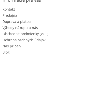
Informácie pre vás
t
Kontakt
i
e
Predajňa
Doprava a platba
Výhody nákupu u nás
Obchodné podmienky (VOP)
Ochrana osobných údajov
Náš príbeh
Blog