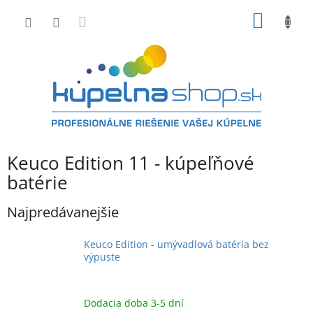
Prejsť
NÁKU
na
obsah
KOŠÍK
Keuco Edition 11 - kúpeľňové
batérie
Najpredávanejšie
Keuco Edition - umývadlová batéria bez
výpuste
Dodacia doba 3-5 dní