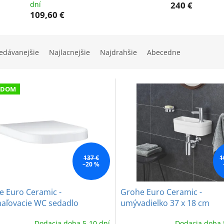
dní
240 €
109,60 €
edávanejšie
Najlacnejšie
Najdrahšie
Abecedne
ADOM
137 €
1
–20 %
e Euro Ceramic -
Grohe Euro Ceramic -
aľovacie WC sedadlo
umývadielko 37 x 18 cm
Dodacia doba 5-10 dní
Dodacia doba 