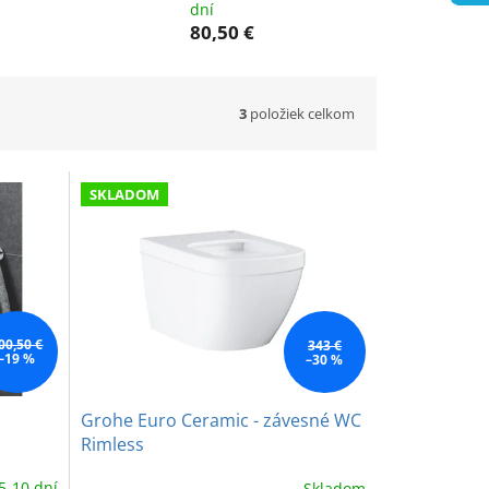
dní
80,50 €
3
položiek celkom
SKLADOM
00,50 €
343 €
–19 %
–30 %
Grohe Euro Ceramic - závesné WC
Rimless
5-10 dní
Skladom