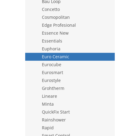
Bau Loop
Concetto
Cosmopolitan
Edge Profesional
Essence New
Essentials
Euphoria
Euro Ceramic
Eurocube
Eurosmart
Eurostyle
Grohtherm
Lineare
Minta
QuickFix Start
Rainshower
Rapid
Smart Control