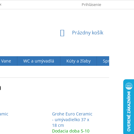
KUPU U NÁS
OBCHODNÉ PODMIENKY (VOP)
Prihlásenie
OCHRANA OSOBN
NÁKUPNÝ
Prázdny košík
KOŠÍK
Vane
WC a umývadlá
Kúty a žľaby
Sprchové sety
a
amic
Grohe Euro Ceramic
- umývadielko 37 x
18 cm
Dodacia doba 5-10