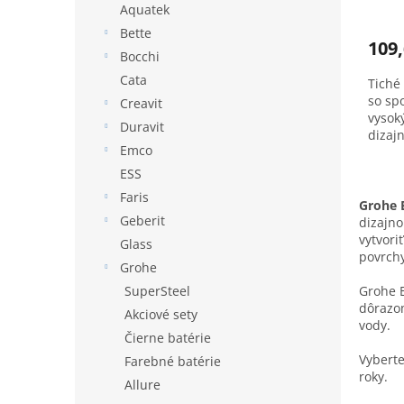
v
Aquatek
Bette
109,
Bocchi
Cata
Tiché
so sp
Creavit
vysok
Duravit
dizaj
Emco
ESS
Faris
Grohe 
Geberit
dizajno
vytvori
Glass
povrchy
Grohe
Grohe 
SuperSteel
dôrazom
Akciové sety
vody.
Čierne batérie
Vyberte
Farebné batérie
roky.
Allure