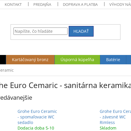
KONTAKT
PREDAJŇA
DOPRAVA A PLATBA
VÝHODY NÁ
HĽADAŤ
Kartáčovaný bronz
Úsporná kúpeľňa
Batérie
Ceramic
he Euro Cemaric - sanitárna keramik
edávanejšie
Grohe Euro Ceramic
Grohe Euro Cer
- spomaľovacie WC
- závesné WC
sedadlo
Rimless
Dodacia doba 5-10
Skladom