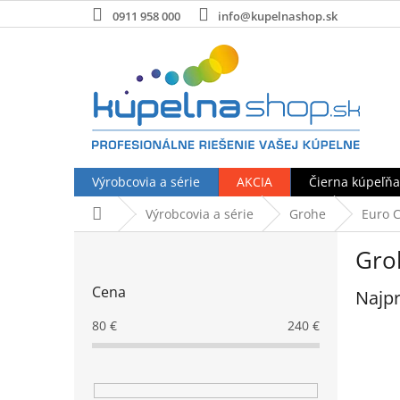
Prejsť
0911 958 000
info@kupelnashop.sk
na
obsah
Výrobcovia a série
AKCIA
Čierna kúpeľňa
Domov
Výrobcovia a série
Grohe
Euro 
B
Gro
o
č
Cena
Najpr
n
ý
80
€
240
€
p
a
n
e