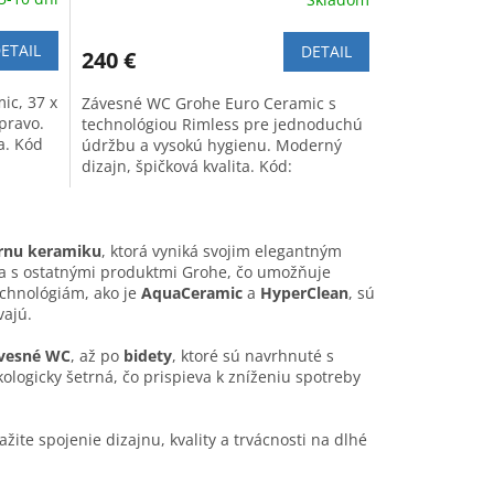
ETAIL
DETAIL
240 €
ic, 37 x
Závesné WC Grohe Euro Ceramic s
pravo.
technológiou Rimless pre jednoduchú
a. Kód
údržbu a vysokú hygienu. Moderný
dizajn, špičková kvalita. Kód:
39328000.
árnu keramiku
, ktorá vyniká svojim elegantným
ila s ostatnými produktmi Grohe, čo umožňuje
echnológiám, ako je
AquaCeramic
a
HyperClean
, sú
vajú.
vesné WC
, až po
bidety
, ktoré sú navrhnuté s
kologicky šetrná, čo prispieva k zníženiu spotreby
žite spojenie dizajnu, kvality a trvácnosti na dlhé