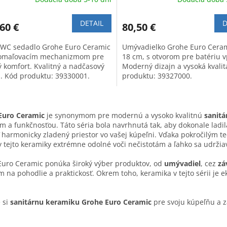
DETAIL
D
60 €
80,50 €
 WC sedadlo Grohe Euro Ceramic
Umývadielko Grohe Euro Ceram
omaľovacím mechanizmom pre
18 cm, s otvorom pre batériu v
ý komfort. Kvalitný a nadčasový
Moderný dizajn a vysoká kvalit
n. Kód produktu: 39330001.
produktu: 39327000.
O
v
Euro Ceramic
je synonymom pre modernú a vysoko kvalitnú
sanit
l
m a funkčnosťou. Táto séria bola navrhnutá tak, aby dokonale lad
á
ť harmonicky zladený priestor vo vašej kúpeľni. Vďaka pokročilým t
d
 tejto keramiky extrémne odolné voči nečistotám a ľahko sa udržia
a
c
Euro Ceramic ponúka široký výber produktov, od
umývadiel
, cez
zá
i
 na pohodlie a praktickosť. Okrem toho, keramika v tejto sérii je e
e
p
r
 si
sanitárnu keramiku Grohe Euro Ceramic
pre svoju kúpeľňu a za
v
k
y