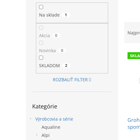
l
Na sklade
1
R
a
Najpr
Akcia
0
d
e
Novinka
0
V
n
SKL
ý
i
p
e
SKLADOM
2
i
p
s
r
ROZBALIŤ FILTER
p
o
r
d
o
u
Preskočiť
Kategórie
d
k
kategórie
u
t
Výrobcovia a série
Groh
k
o
spom
t
v
Aqualine
o
Alpi