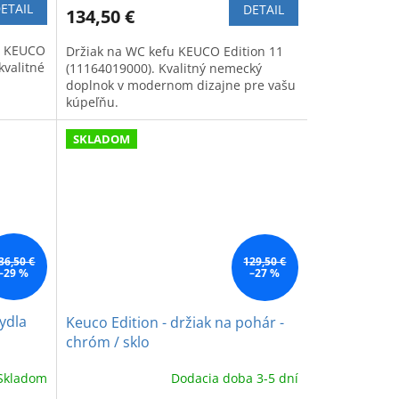
ETAIL
DETAIL
134,50 €
r KEUCO
Držiak na WC kefu KEUCO Edition 11
kvalitné
(11164019000). Kvalitný nemecký
doplnok v modernom dizajne pre vašu
kúpeľňu.
SKLADOM
36,50 €
129,50 €
–29 %
–27 %
ydla
Keuco Edition - držiak na pohár -
chróm / sklo
Skladom
Dodacia doba 3-5 dní