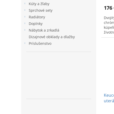
Kúty a žľaby
176 
Sprchové sety
Radiátory
Dvoji
chróm
Doplnky
kúpeľ
Nábytok a zrkadlá
život
Dizajnové obklady a dlažby
Príslušenstvo
Keuco
uter