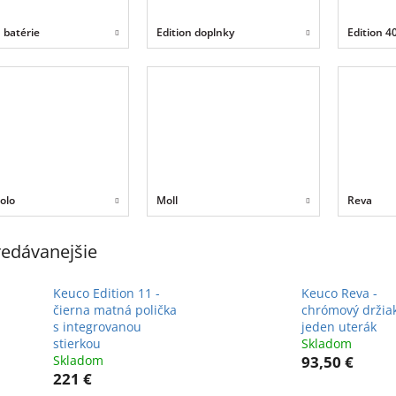
n batérie
Edition doplnky
Edition 4
olo
Moll
Reva
edávanejšie
Keuco Edition 11 -
Keuco Reva -
čierna matná polička
chrómový držia
s integrovanou
jeden uterák
stierkou
Skladom
Skladom
93,50 €
221 €