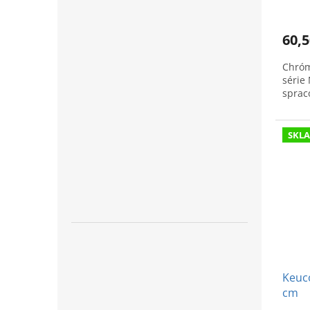
60,5
Chróm
série 
sprac
SKL
Keuco
cm