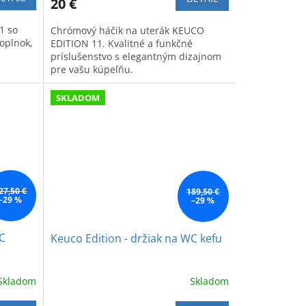
20 €
1 so
Chrómový háčik na uterák KEUCO
doplnok,
EDITION 11. Kvalitné a funkčné
príslušenstvo s elegantným dizajnom
pre vašu kúpeľňu.
SKLADOM
27,50 €
189,50 €
–29 %
–29 %
WC
Keuco Edition - držiak na WC kefu
Skladom
Skladom