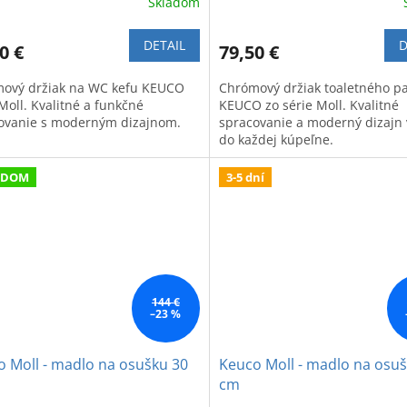
Skladom
DETAIL
D
0 €
79,50 €
ový držiak na WC kefu KEUCO
Chrómový držiak toaletného p
Moll. Kvalitné a funkčné
KEUCO zo série Moll. Kvalitné
ovanie s moderným dizajnom.
spracovanie a moderný dizajn
do každej kúpeľne.
ADOM
3-5 dní
144 €
–23 %
 Moll - madlo na osušku 30
Keuco Moll - madlo na osu
cm