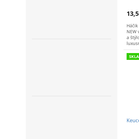
13,5
Háčik
NEW v
a štý
luxus
SKL
Keuco