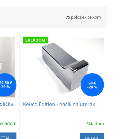
75
položiek celkom
SKLADOM
62,50 €
28 €
–29 %
–28 %
olička
Keuco Edition - háčik na uterák
Skladom
Skladom
ETAIL
DETAIL