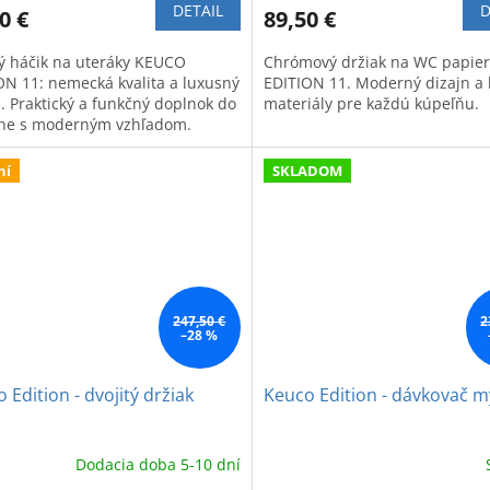
DETAIL
D
0 €
89,50 €
tý háčik na uteráky KEUCO
Chrómový držiak na WC papie
ON 11: nemecká kvalita a luxusný
EDITION 11. Moderný dizajn a 
n. Praktický a funkčný doplnok do
materiály pre každú kúpeľňu.
ne s moderným vzhľadom.
ní
SKLADOM
247,50 €
2
–28 %
 Edition - dvojitý držiak
Keuco Edition - dávkovač m
Dodacia doba 5-10 dní