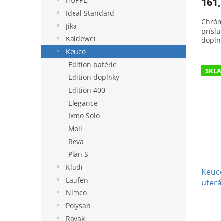
161,
HÜPPE
Ideal Standard
Chróm
Jika
prísl
Kaldewei
dopln
Keuco
Edition batérie
SKL
Edition doplnky
Edition 400
Elegance
Ixmo Solo
Moll
Reva
Plan S
Kludi
Keuco
Laufen
uter
Nimco
Polysan
Ravak