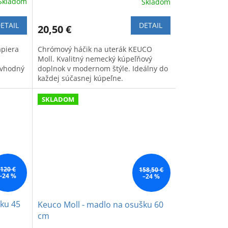
Skladom
Skladom
ETAIL
DETAIL
20,50 €
apiera
Chrómový háčik na uterák KEUCO
Moll. Kvalitný nemecký kúpeľňový
 vhodný
doplnok v modernom štýle. Ideálny do
každej súčasnej kúpeľne.
SKLADOM
120 €
158,50 €
–24 %
–24 %
šku 45
Keuco Moll - madlo na osušku 60
cm