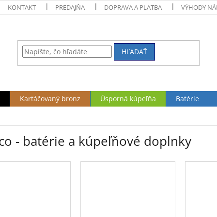
KONTAKT
PREDAJŇA
DOPRAVA A PLATBA
VÝHODY NÁ
HĽADAŤ
Kartáčovaný bronz
Úsporná kúpeľňa
Batérie
co - batérie a kúpeľňové doplnky