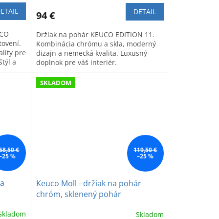
ETAIL
DETAIL
94 €
UCO
Držiak na pohár KEUCO EDITION 11.
ovení.
Kombinácia chrómu a skla, moderný
lity pre
dizajn a nemecká kvalita. Luxusný
týl a
doplnok pre váš interiér.
SKLADOM
58,50 €
119,50 €
–25 %
–25 %
la
Keuco Moll - držiak na pohár
chróm, sklenený pohár
Skladom
Skladom