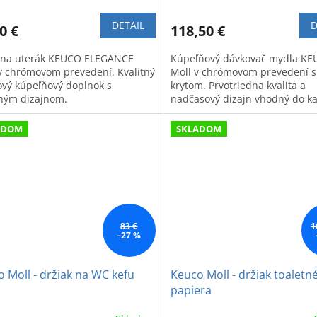
DETAIL
D
0 €
118,50 €
 na uterák KEUCO ELEGANCE
Kúpeľňový dávkovač mydla K
 chrómovom prevedení. Kvalitný
Moll v chrómovom prevedení s
lový kúpeľňový doplnok s
krytom. Prvotriedna kvalita a
ným dizajnom.
nadčasový dizajn vhodný do k
modernej kúpeľne.
ADOM
SKLADOM
83 €
1
–27 %
 Moll - držiak na WC kefu
Keuco Moll - držiak toaletn
papiera