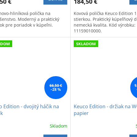
50 €
184,50 €
ovo-hliníková polička na
Kovová polička Keuco Edition 1
ušenstvo. Moderný a praktický
stierkou. Praktický kúpeľňový 
ok pre poriadok v kúpeľni.
nemecká kvalita. Kód výrobku:
11159010000.
ADOM
SKLADOM
66,50 €
1
–28 %
 Edition - dvojitý háčik na
Keuco Edition - držiak na 
ák
papier
Skladom