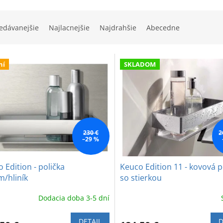
edávanejšie
Najlacnejšie
Najdrahšie
Abecedne
ní
SKLADOM
230 €
2
–29 %
 Edition - polička
Keuco Edition 11 - kovová p
/hliník
so stierkou
Dodacia doba 3-5 dní
DETAIL
D