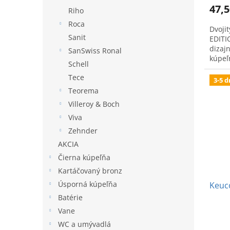
47,5
Riho
Roca
Dvoji
Sanit
EDITI
dizaj
SanSwiss Ronal
kúpeľ
Schell
Tece
3-5 d
Teorema
Villeroy & Boch
Viva
Zehnder
AKCIA
Čierna kúpeľňa
Kartáčovaný bronz
Úsporná kúpeľňa
Keuco
Batérie
Vane
WC a umývadlá