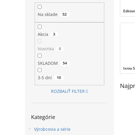
l
Editio
Na sklade
52
Akcia
3
Novinka
0
SKLADOM
54
Ixmo S
3-5 dní
10
Najpr
ROZBALIŤ FILTER
Preskočiť
Kategórie
kategórie
Výrobcovia a série