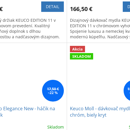
DETAIL
D
€
166,50 €
tý držiak KEUCO EDITION 11 v
Dizajnový dávkovač mydla KE
ovom prevedení. Kvalitný
EDITION 11 v chrómovom vyhot
ňový doplnok s dlhou
Spojenie luxusu a nemeckej kva
nosťou a nadčasovým dizajnom.
modernú kúpeľňu. Nadčasový š
precízne spracovanie.
Akcia
SKLADOM
17,50 €
1
–22 %
 Elegance New - háčik na
Keuco Moll - dávkovač myd
ák
chróm, biely kryt
Skladom