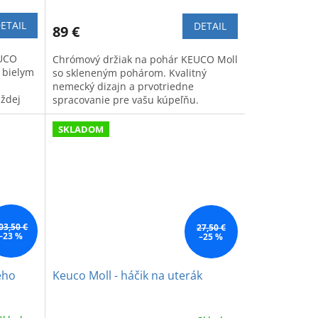
ETAIL
DETAIL
89 €
EUCO
Chrómový držiak na pohár KEUCO Moll
 bielym
so skleneným pohárom. Kvalitný
nemecký dizajn a prvotriedne
aždej
spracovanie pre vašu kúpeľňu.
SKLADOM
03,50 €
27,50 €
–23 %
–25 %
ého
Keuco Moll - háčik na uterák