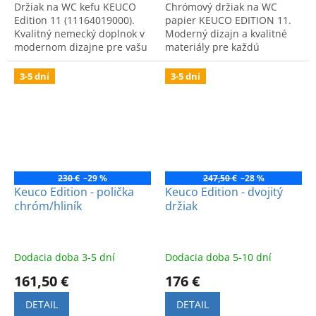
Držiak na WC kefu KEUCO
Chrómový držiak na WC
Edition 11 (11164019000).
papier KEUCO EDITION 11.
Kvalitný nemecký doplnok v
Moderný dizajn a kvalitné
modernom dizajne pre vašu
materiály pre každú
kúpeľňu.
kúpeľňu.
3-5 dní
3-5 dní
230 €
–29 %
247,50 €
–28 %
Keuco Edition - polička
Keuco Edition - dvojitý
chróm/hliník
držiak
Dodacia doba 3-5 dní
Dodacia doba 5-10 dní
161,50 €
176 €
DETAIL
DETAIL