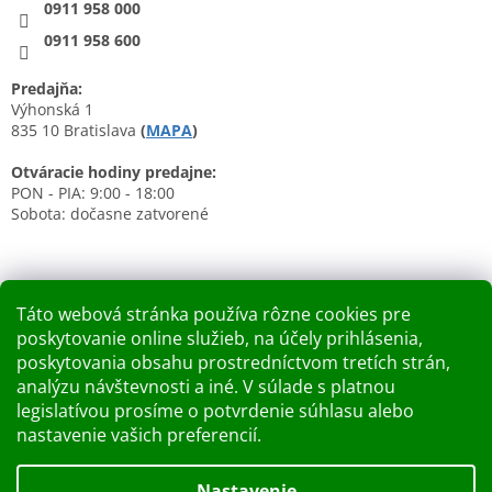
0911 958 000
0911 958 600
Predajňa:
Výhonská 1
835 10 Bratislava
(
MAPA
)
Otváracie hodiny predajne:
PON - PIA: 9:00 - 18:00
Sobota: dočasne zatvorené
Táto webová stránka používa rôzne cookies pre
poskytovanie online služieb, na účely prihlásenia,
Nákupný košík
poskytovania obsahu prostredníctvom tretích strán,
analýzu návštevnosti a iné. V súlade s platnou
0
KS /
0 €
legislatívou prosíme o potvrdenie súhlasu alebo
nastavenie vašich preferencií.
Vytvoril Shoptet
Nastavenie