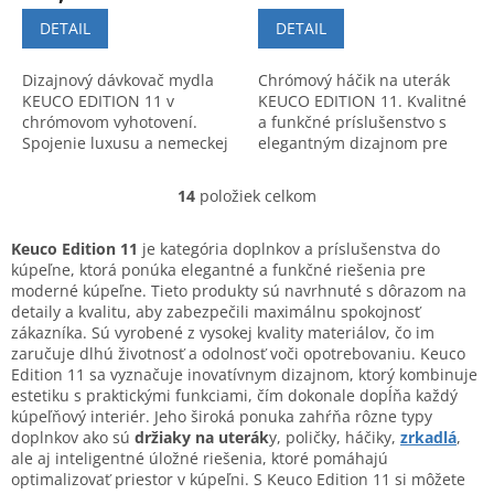
DETAIL
DETAIL
Dizajnový dávkovač mydla
Chrómový háčik na uterák
KEUCO EDITION 11 v
KEUCO EDITION 11. Kvalitné
chrómovom vyhotovení.
a funkčné príslušenstvo s
Spojenie luxusu a nemeckej
elegantným dizajnom pre
kvality pre modernú
vašu kúpeľňu.
kúpeľňu. Nadčasový štýl a
14
položiek celkom
O
precízne spracovanie.
v
l
Keuco Edition 11
je kategória doplnkov a príslušenstva do
á
kúpeľne, ktorá ponúka elegantné a funkčné riešenia pre
d
moderné kúpeľne. Tieto produkty sú navrhnuté s dôrazom na
a
detaily a kvalitu, aby zabezpečili maximálnu spokojnosť
c
zákazníka. Sú vyrobené z vysokej kvality materiálov, čo im
i
zaručuje dlhú životnosť a odolnosť voči opotrebovaniu. Keuco
e
Edition 11 sa vyznačuje inovatívnym dizajnom, ktorý kombinuje
p
estetiku s praktickými funkciami, čím dokonale dopĺňa každý
r
kúpeľňový interiér. Jeho široká ponuka zahŕňa rôzne typy
v
doplnkov ako sú
držiaky na uterák
y, poličky, háčiky,
zrkadlá
,
k
ale aj inteligentné úložné riešenia, ktoré pomáhajú
y
optimalizovať priestor v kúpeľni. S Keuco Edition 11 si môžete