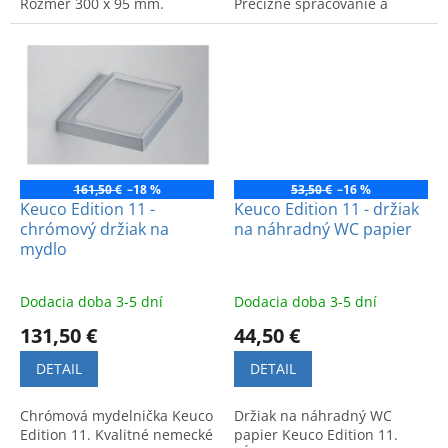
Rozmer 300 x 95 mm.
Precízne spracovanie a
Funkčný a moderný doplnok
nadčasový dizajn. Kód
do kúpeľne.
produktu: 11121010000.
161,50 €
–18 %
53,50 €
–16 %
Keuco Edition 11 -
Keuco Edition 11 - držiak
chrómový držiak na
na náhradný WC papier
mydlo
Dodacia doba 3-5 dní
Dodacia doba 3-5 dní
131,50 €
44,50 €
DETAIL
DETAIL
Chrómová mydelnička Keuco
Držiak na náhradný WC
Edition 11. Kvalitné nemecké
papier Keuco Edition 11.