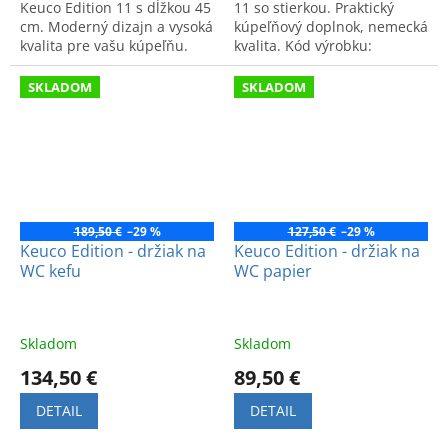
Keuco Edition 11 s dĺžkou 45
11 so stierkou. Praktický
cm. Moderný dizajn a vysoká
kúpeľňový doplnok, nemecká
kvalita pre vašu kúpeľňu.
kvalita. Kód výrobku:
Kód produktu: 11120010000.
11159010000.
SKLADOM
SKLADOM
189,50 €
–29 %
127,50 €
–29 %
Keuco Edition - držiak na
Keuco Edition - držiak na
WC kefu
WC papier
Skladom
Skladom
134,50 €
89,50 €
DETAIL
DETAIL