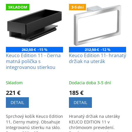
e
V
p
SKLADOM
3-5 dní
ý
r
p
o
i
d
s
u
p
k
r
t
o
262,50 €
–15 %
212,50 €
–12 %
o
d
Keuco Edition 11 - čierna
Keuco Edition 11- hranatý
v
matná polička s
držiak na uterák
u
integrovanou stierkou
k
t
o
Skladom
Dodacia doba 3-5 dní
v
221 €
185 €
DETAIL
DETAIL
Sprchový košík Keuco Edition
Hranatý držiak na uteráky
11, čierny matný. Obsahuje
KEUCO EDITION 11 v
integrovanú stierku na sklo.
chrómovom prevedení.