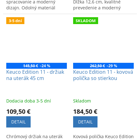
spracovanie a moderný
Dĺžka 12,6 cm, kvalitné
dizajn. Odolný materiál
prevedenie a moderný
vhodný do každej súčasnej
dizajn. Kód výrobku:
kúpeľne.
11163010000.
3-5 dní
SKLADOM
145,50 €
–24 %
262,50 €
–29 %
Keuco Edition 11 - držiak
Keuco Edition 11 - kovová
na uterák 45 cm
polička so stierkou
Dodacia doba 3-5 dní
Skladom
109,50 €
184,50 €
DETAIL
DETAIL
Chrómový držiak na uterák
Kovová polička Keuco Edition