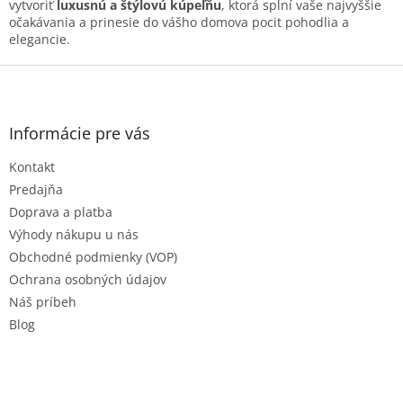
v
vytvoriť
luxusnú a štýlovú kúpeľňu
, ktorá splní vaše najvyššie
ý
očakávania a prinesie do vášho domova pocit pohodlia a
p
elegancie.
i
s
Z
u
á
p
ä
Informácie pre vás
t
Kontakt
i
e
Predajňa
Doprava a platba
Výhody nákupu u nás
Obchodné podmienky (VOP)
Ochrana osobných údajov
Náš príbeh
Blog