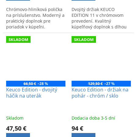
Chrómovo-hliníková polička
Dvojitý držiak KEUCO
na príslušenstvo. Moderný a
EDITION 11 v chrómovom
praktický doplnok pre
prevedení. Kvalitný
poriadok v kúpeľni.
kúpeľňový doplnok s dlhou
životnosťou a nadčasovým
dizajnom.
SKLADOM
SKLADOM
66,50 €
–28 %
129,50 €
–27 %
Keuco Edition - dvojitý
Keuco Edition - držiak na
háčik na uterák
pohár - chróm / sklo
Skladom
Dodacia doba 3-5 dní
47,50 €
94 €