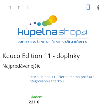
Prejsť
NÁKU
na
obsah
KOŠÍK
Keuco Edition 11 - doplnky
Najpredávanejšie
Keuco Edition 11 - čierna matná polička s
integrovanou stierkou
Skladom
221 €