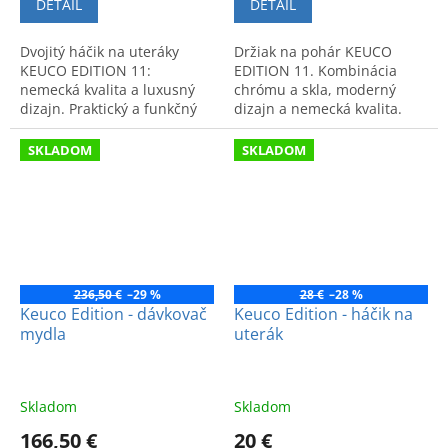
DETAIL
DETAIL
Dvojitý háčik na uteráky
Držiak na pohár KEUCO
KEUCO EDITION 11:
EDITION 11. Kombinácia
nemecká kvalita a luxusný
chrómu a skla, moderný
dizajn. Praktický a funkčný
dizajn a nemecká kvalita.
doplnok do kúpeľne s
Luxusný doplnok pre váš
moderným vzhľadom.
interiér.
SKLADOM
SKLADOM
236,50 €
–29 %
28 €
–28 %
Keuco Edition - dávkovač
Keuco Edition - háčik na
mydla
uterák
Skladom
Skladom
166,50 €
20 €