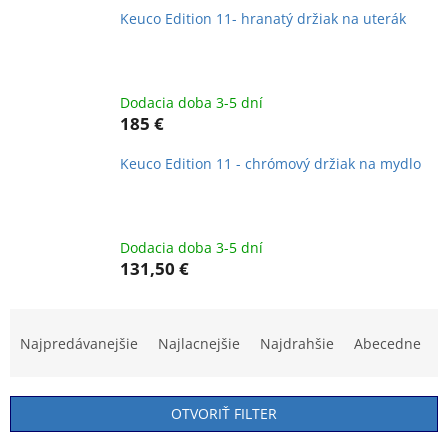
Keuco Edition 11- hranatý držiak na uterák
Dodacia doba 3-5 dní
185 €
Keuco Edition 11 - chrómový držiak na mydlo
Dodacia doba 3-5 dní
131,50 €
R
a
Najpredávanejšie
Najlacnejšie
Najdrahšie
Abecedne
d
e
n
OTVORIŤ FILTER
i