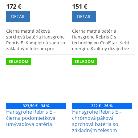
172 €
151 €
DETAIL
DETAIL
Čierna matná páková
Čierna matná batéria
sprchová batéria Hansgrohe
Hansgrohe Rebris E s
Rebris E. Kompletná sada so
technológiou CoolStart šetrí
základným telesom pre
energiu. Kvalitný dizajn bez
jednoduchú inštaláciu.
odtokovej súpravy. Kód:
Moderný dizajn a vysoký
72560670.
SKLADOM
SKLADOM
komfort.
323,50 €
–34 %
222 €
–26 %
Hansgrohe Rebris E –
Hansgrohe Rebris E –
čierna podomietková
chrómová páková
umývadlová batéria
sprchová batéria so
základným telesom