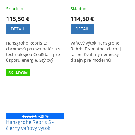
Skladom
Skladom
115,50 €
114,50 €
DETAIL
DETAIL
Hansgrohe Rebris E:
Vaňový výtok Hansgrohe
chrómová páková batéria s
Rebris E v matnej čiernej
technológiou CoolStart pre
farbe. Kvalitný nemecký
úsporu energie. Štýlový
dizajn pre modernú
dizajn, dodávaná bez
kúpeľňu. Elegantný a
odtokovej súpravy.
funkčný doplnok pre váš
SKLADOM
relax.
160,50 €
–29 %
Hansgrohe Rebris S -
čierny vaňový výtok