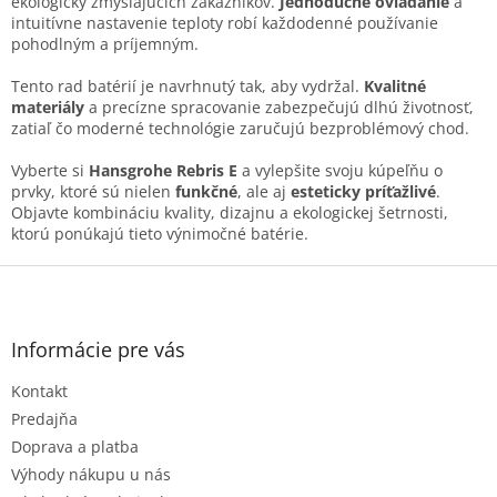
ekologicky zmýšľajúcich zákazníkov.
Jednoduché ovládanie
a
r
intuitívne nastavenie teploty robí každodenné používanie
v
pohodlným a príjemným.
k
y
Tento rad batérií je navrhnutý tak, aby vydržal.
Kvalitné
v
materiály
a precízne spracovanie zabezpečujú dlhú životnosť,
ý
zatiaľ čo moderné technológie zaručujú bezproblémový chod.
p
i
Vyberte si
Hansgrohe Rebris E
a vylepšite svoju kúpeľňu o
s
prvky, ktoré sú nielen
funkčné
, ale aj
esteticky príťažlivé
.
u
Objavte kombináciu kvality, dizajnu a ekologickej šetrnosti,
ktorú ponúkajú tieto výnimočné batérie.
Z
á
p
ä
Informácie pre vás
t
Kontakt
i
e
Predajňa
Doprava a platba
Výhody nákupu u nás