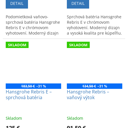
DETAIL
DETAIL
Podomietková vaňovo-
Sprchová batéria Hansgrohe
sprchová batéria Hansgrohe
Rebris E v chrómovom
Rebris E v chrómovom
vyhotovení. Moderný dizajn
vyhotovení. Moderný dizajn
a vysoká kvalita pre kúpeľňu.
a vysoká funkčnosť v
Kód produktu: 72650000.
špičkovej nemeckej kvalite.
SKLADOM
SKLADOM
183,50 €
–31 %
134,50 €
–31 %
Hansgrohe Rebris E –
Hansgrohe Rebris –
sprchová batéria
vaňový výtok
Skladom
Skladom
125 €
91,50 €