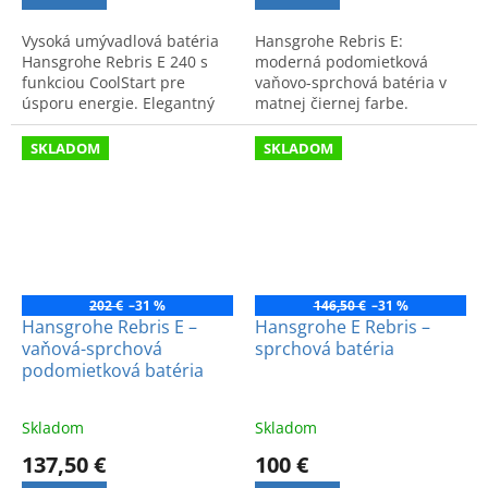
Vysoká umývadlová batéria
Hansgrohe Rebris E:
Hansgrohe Rebris E 240 s
moderná podomietková
funkciou CoolStart pre
vaňovo-sprchová batéria v
úsporu energie. Elegantný
matnej čiernej farbe.
dizajn a prvotriedna kvalita.
Kvalitný dizajn a luxusný
Kód produktu: 72581000.
vzhľad pre vašu kúpeľňu.
SKLADOM
SKLADOM
202 €
–31 %
146,50 €
–31 %
Hansgrohe Rebris E –
Hansgrohe E Rebris –
vaňová-sprchová
sprchová batéria
podomietková batéria
Skladom
Skladom
137,50 €
100 €