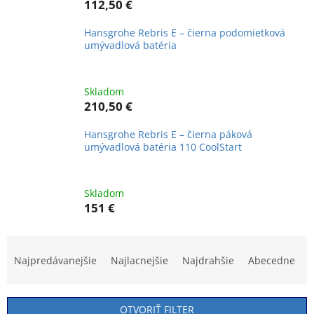
112,50 €
Hansgrohe Rebris E – čierna podomietková
umývadlová batéria
Skladom
210,50 €
Hansgrohe Rebris E – čierna páková
umývadlová batéria 110 CoolStart
Skladom
151 €
R
a
Najpredávanejšie
Najlacnejšie
Najdrahšie
Abecedne
d
e
n
OTVORIŤ FILTER