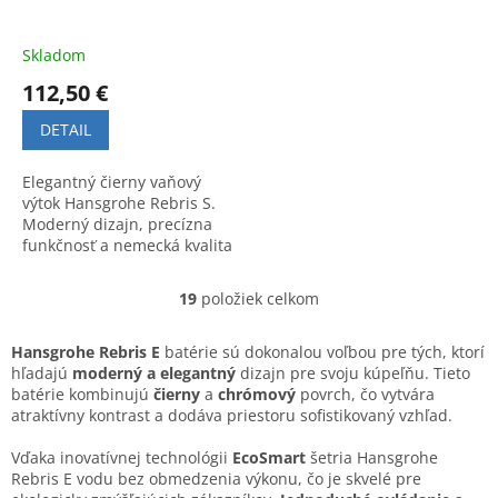
Skladom
112,50 €
DETAIL
Elegantný čierny vaňový
výtok Hansgrohe Rebris S.
Moderný dizajn, precízna
funkčnosť a nemecká kvalita
pre vašu kúpeľňu.
19
položiek celkom
O
v
l
Hansgrohe Rebris E
batérie sú dokonalou voľbou pre tých, ktorí
á
hľadajú
moderný a elegantný
dizajn pre svoju kúpeľňu. Tieto
d
batérie kombinujú
čierny
a
chrómový
povrch, čo vytvára
a
atraktívny kontrast a dodáva priestoru sofistikovaný vzhľad.
c
i
Vďaka inovatívnej technológii
EcoSmart
šetria Hansgrohe
e
Rebris E vodu bez obmedzenia výkonu, čo je skvelé pre
p