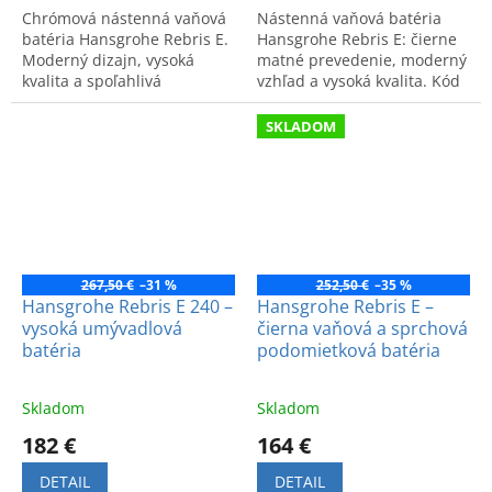
Chrómová nástenná vaňová
Nástenná vaňová batéria
batéria Hansgrohe Rebris E.
Hansgrohe Rebris E: čierne
Moderný dizajn, vysoká
matné prevedenie, moderný
kvalita a spoľahlivá
vzhľad a vysoká kvalita. Kód
funkčnosť. Kód produktu:
výrobku: 72450670.
72450000.
SKLADOM
267,50 €
–31 %
252,50 €
–35 %
Hansgrohe Rebris E 240 –
Hansgrohe Rebris E –
vysoká umývadlová
čierna vaňová a sprchová
batéria
podomietková batéria
Skladom
Skladom
182 €
164 €
DETAIL
DETAIL