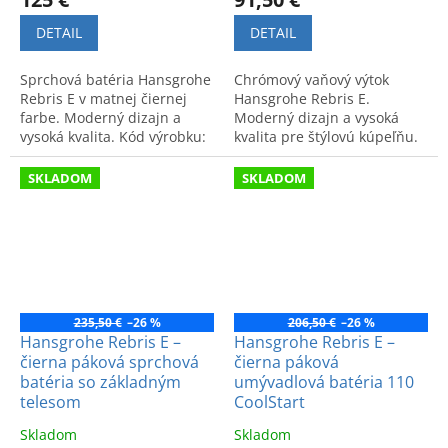
DETAIL
DETAIL
Sprchová batéria Hansgrohe
Chrómový vaňový výtok
Rebris E v matnej čiernej
Hansgrohe Rebris E.
farbe. Moderný dizajn a
Moderný dizajn a vysoká
vysoká kvalita. Kód výrobku:
kvalita pre štýlovú kúpeľňu.
72650670.
Kód produktu: 72431000.
SKLADOM
SKLADOM
235,50 €
–26 %
206,50 €
–26 %
Hansgrohe Rebris E –
Hansgrohe Rebris E –
čierna páková sprchová
čierna páková
batéria so základným
umývadlová batéria 110
telesom
CoolStart
Skladom
Skladom