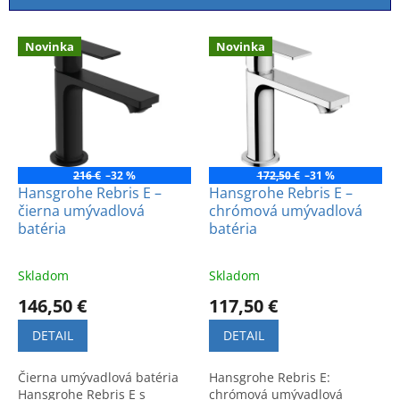
i
e
V
p
Novinka
Novinka
ý
r
p
o
i
d
s
u
p
k
r
t
o
216 €
–32 %
172,50 €
–31 %
o
d
Hansgrohe Rebris E –
Hansgrohe Rebris E –
v
čierna umývadlová
chrómová umývadlová
u
batéria
batéria
k
t
o
Skladom
Skladom
v
146,50 €
117,50 €
DETAIL
DETAIL
Čierna umývadlová batéria
Hansgrohe Rebris E:
Hansgrohe Rebris E s
chrómová umývadlová