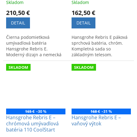
Skladom
Skladom
210,50 €
162,50 €
DETAIL
DETAIL
Čierna podomietková
Hansgrohe Rebris E páková
umývadlová batéria
sprchová batéria, chróm.
Hansgrohe Rebris E.
Kompletná sada so
Moderný dizajn a nemecká
základným telesom.
kvalita pre vašu kúpeľňu.
Moderný dizajn a funkčné
prevedenie.
SKLADOM
SKLADOM
165 €
–30 %
168 €
–31 %
Hansgrohe Rebris E –
Hansgrohe Rebris E –
chrómová umývadlová
vaňový výtok
batéria 110 CoolStart