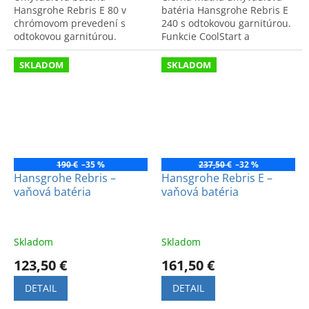
Hansgrohe Rebris E 80 v
batéria Hansgrohe Rebris E
chrómovom prevedení s
240 s odtokovou garnitúrou.
odtokovou garnitúrou.
Funkcie CoolStart a
Moderný dizajn.
EcoSmart pre úsporu vody a
energie. Moderný vysoký
SKLADOM
SKLADOM
dizajn.
190 €
–35 %
237,50 €
–32 %
Hansgrohe Rebris –
Hansgrohe Rebris E –
vaňová batéria
vaňová batéria
Skladom
Skladom
123,50 €
161,50 €
DETAIL
DETAIL