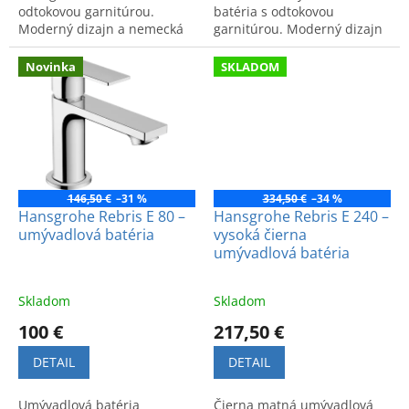
odtokovou garnitúrou.
batéria s odtokovou
Moderný dizajn a nemecká
garnitúrou. Moderný dizajn
kvalita pre štýlový a funkčný
a vysoká kvalita spracovania.
interiér.
Novinka
SKLADOM
146,50 €
–31 %
334,50 €
–34 %
Hansgrohe Rebris E 80 –
Hansgrohe Rebris E 240 –
umývadlová batéria
vysoká čierna
umývadlová batéria
Skladom
Skladom
100 €
217,50 €
DETAIL
DETAIL
Umývadlová batéria
Čierna matná umývadlová