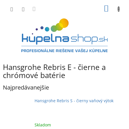
Prejsť
NÁKU
na
obsah
KOŠÍK
Hansgrohe Rebris E - čierne a
chrómové batérie
Najpredávanejšie
Hansgrohe Rebris S - čierny vaňový výtok
Skladom