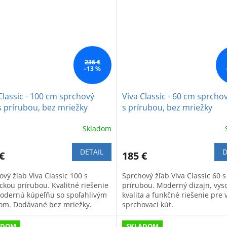
236 €
–13 %
Classic - 100 cm sprchový
Viva Classic - 60 cm sprcho
s prírubou, bez mriežky
s prírubou, bez mriežky
Skladom
DETAIL
D
€
185 €
vý žľab Viva Classic 100 s
Sprchový žľab Viva Classic 60 s
ickou prírubou. Kvalitné riešenie
prírubou. Moderný dizajn, vys
odernú kúpeľňu so spoľahlivým
kvalita a funkčné riešenie pre 
om. Dodávané bez mriežky.
sprchovací kút.
ADOM
SKLADOM