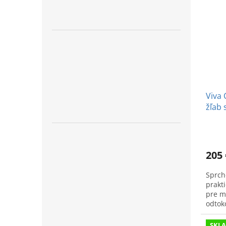
Viva 
žľab 
205 
Sprcho
prakt
pre m
odtok
SKL