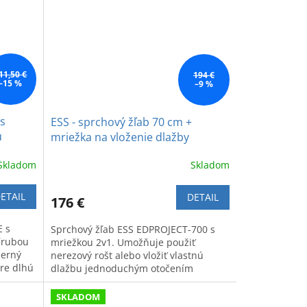
11,50 €
194 €
–15 %
–9 %
 s
ESS - sprchový žľab 70 cm +
u
mriežka na vloženie dlažby
vá
Skladom
Skladom
ETAIL
DETAIL
176 €
E s
Sprchový žľab ESS EDPROJECT-700 s
rírubou
mriežkou 2v1. Umožňuje použiť
derný
nerezový rošt alebo vložiť vlastnú
pre dlhú
dlažbu jednoduchým otočením
mriežky.
SKLADOM