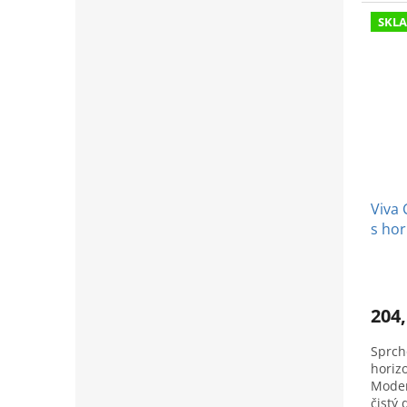
kvalit
SKL
Viva 
s hor
prír
204,
Sprcho
horiz
Moder
čistý