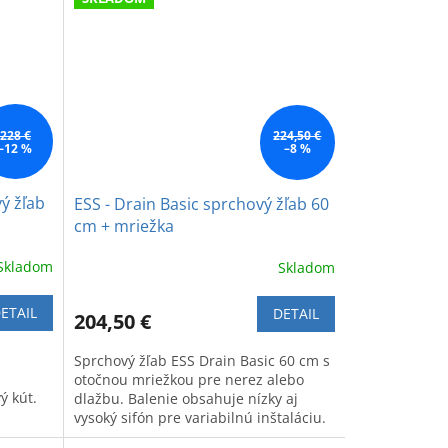
228 €
224,50 €
–12 %
–8 %
vý žľab
ESS - Drain Basic sprchový žľab 60
cm + mriežka
Skladom
Skladom
ETAIL
DETAIL
204,50 €
Sprchový žľab ESS Drain Basic 60 cm s
otočnou mriežkou pre nerez alebo
ý kút.
dlažbu. Balenie obsahuje nízky aj
vysoký sifón pre variabilnú inštaláciu.