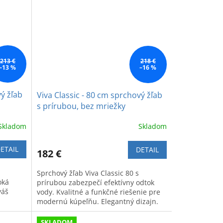
213 €
218 €
–13 %
–16 %
vý žľab
Viva Classic - 80 cm sprchový žľab
s prírubou, bez mriežky
Skladom
Skladom
ETAIL
DETAIL
182 €
Sprchový žľab Viva Classic 80 s
oká
prírubou zabezpečí efektívny odtok
váš
vody. Kvalitné a funkčné riešenie pre
modernú kúpeľňu. Elegantný dizajn.
SKLADOM