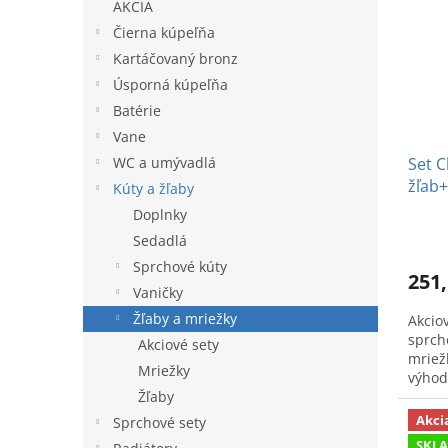
AKCIA
i
p
s
r
Čierna kúpeľňa
p
o
Kartáčovaný bronz
r
d
Úsporná kúpeľňa
o
u
Batérie
d
k
Vane
u
t
Set C
WC a umývadlá
k
o
žľab
t
v
Kúty a žľaby
o
Doplnky
v
Sedadlá
Sprchové kúty
251,
Vaničky
Žľaby a mriežky
Akciov
sprch
Akciové sety
mriež
Mriežky
výhod
kúpeľ
Žľaby
Akci
Sprchové sety
SKL