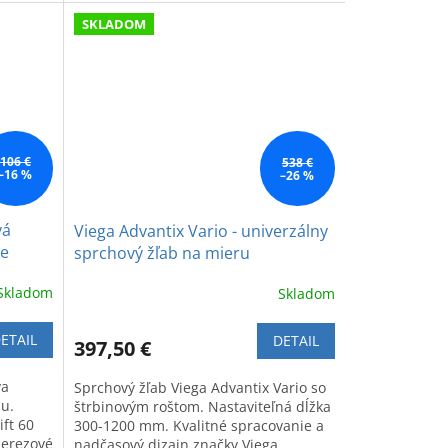
.
dizajn.
SKLADOM
106 €
538 €
–16 %
–26 %
vá
Viega Advantix Vario - univerzálny
re
sprchový žľab na mieru
Skladom
Skladom
ETAIL
DETAIL
397,50 €
va
Sprchový žľab Viega Advantix Vario so
bu.
štrbinovým roštom. Nastaviteľná dĺžka
ift 60
300-1200 mm. Kvalitné spracovanie a
nerezové
nadčasový dizajn značky Viega.