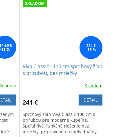
SKLADOM
14,50 €
284 €
–11 %
–15 %
Viva Classic - 110 cm sprchový žľab
s prírubou, bez mriežky
Skladom
Skladom
ETAIL
DETAIL
241 €
níženým
Sprchový žľab Viva Classic 100 cm s
nosť
prírubou pre moderné kúpeľne.
Spoľahlivé, funkčné riešenie bez
tické
mriežky, pripravené na individuálny