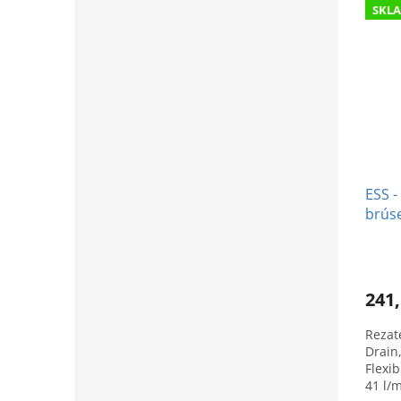
SKL
ESS -
brús
241,
Rezat
Drain
Flexi
41 l/