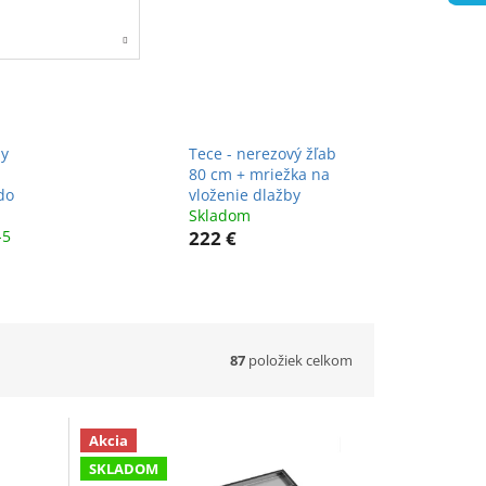
ny
Tece - nerezový žľab
80 cm + mriežka na
do
vloženie dlažby
Skladom
-5
222 €
87
položiek celkom
Akcia
SKLADOM