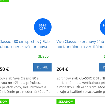
328 €
3
–29 %
Classic - 80 cm sprchový žľab
Viva Classic - sprchový žľab
írubou + nerezová sprchová
horizontálnou a vertikálno
žka V0280 cm
prírubou, 110 cm + sprcho
Skladom
mriežka
DETAIL
D
50 €
264 €
vý žľab Viva Classic 80 s
Sprchový žľab CLASSIC K STEN
ovou mriežkou a prírubou.
horizontálnou a vertikálnou p
ý prietok vody, bezúdržbové a
a mriežkou. Dĺžka 110 cm. Mo
vé riešenie pre modernú kúpeľňu.
dizajn a kvalitné spracovanie 
životnosť.
ADOM
SKLADOM