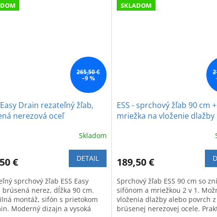
ADOM
SKLADOM
265,50 €
2
–9 %
 Easy Drain rezateľný žľab,
ESS - sprchový žľab 90 cm +
ená nerezová oceľ
mriežka na vloženie dlažby
Skladom
DETAIL
D
50 €
189,50 €
eľný sprchový žľab ESS Easy
Sprchový žľab ESS 90 cm so z
, brúsená nerez, dĺžka 90 cm.
sifónom a mriežkou 2 v 1. Mož
bilná montáž, sifón s prietokom
vloženia dlažby alebo povrch z
min. Moderný dizajn a vysoká
brúsenej nerezovej ocele. Prak