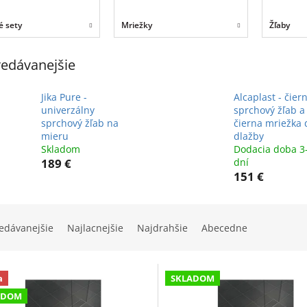
é sety
Mriežky
Žľaby
edávanejšie
Jika Pure -
Alcaplast - čier
univerzálny
sprchový žľab a
sprchový žľab na
čierna mriežka 
mieru
dlažby
Skladom
Dodacia doba 3
189 €
dní
151 €
edávanejšie
Najlacnejšie
Najdrahšie
Abecedne
a
SKLADOM
ADOM