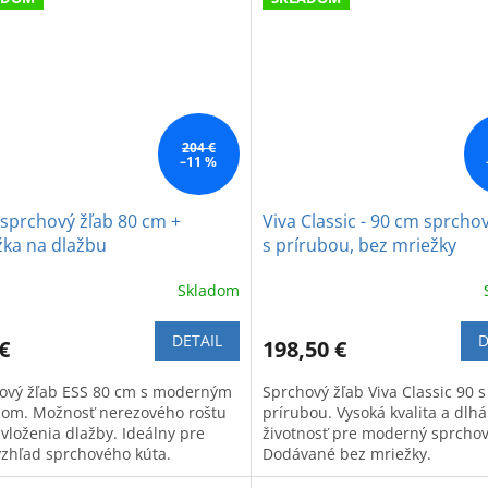
204 €
–11 %
 sprchový žľab 80 cm +
Viva Classic - 90 cm sprcho
žka na dlažbu
s prírubou, bez mriežky
Skladom
DETAIL
D
€
198,50 €
ový žľab ESS 80 cm s moderným
Sprchový žľab Viva Classic 90 s
nom. Možnosť nerezového roštu
prírubou. Vysoká kvalita a dlhá
 vloženia dlažby. Ideálny pre
životnosť pre moderný sprchov
 vzhľad sprchového kúta.
Dodávané bez mriežky.