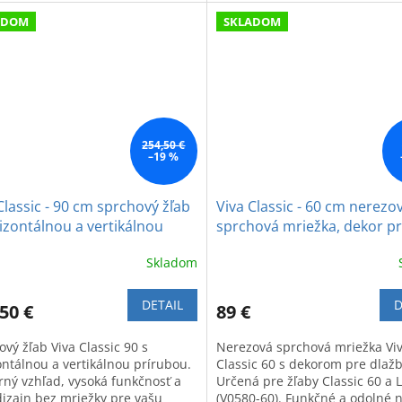
a.
riešenie pre modernú kúpeľňu
ADOM
SKLADOM
254,50 €
–19 %
Classic - 90 cm sprchový žľab
Viva Classic - 60 cm nerezo
izontálnou a vertikálnou
sprchová mriežka, dekor p
ubou bez mriežky
dlažbu (V0580 cm)
Skladom
DETAIL
D
50 €
89 €
vý žľab Viva Classic 90 s
Nerezová sprchová mriežka Vi
ontálnou a vertikálnou prírubou.
Classic 60 s dekorom pre dlaž
ný vzhľad, vysoká funkčnosť a
Určená pre žľaby Classic 60 a L
 dizajn bez mriežky pre vašu
(V0580-60). Funkčné a odolné 