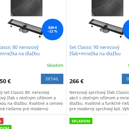
326 €
–22 %
lassic 80 nerezový
Set Classic 90 nerezový
+mriežka na dlažbu
žľab+mriežka na dlažbu
Skladom
DETAIL
D
50 €
266 €
ý set Classic 80: nerezový
Nerezový sprchový žľab Classic
ový žľab s otočným sifónom a
akcii s otočným sifónom a mri
kou na dlažbu. Kvalitné a cenovo
dlažbu. Kvalitné a funkčné rie
né riešenie pre modernú
pre moderný sprchový kút. Vý
ňu.
ponuka.
a
SKLADOM
ADOM