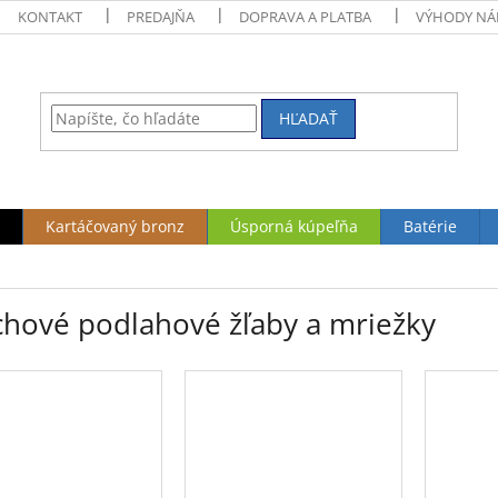
KONTAKT
PREDAJŇA
DOPRAVA A PLATBA
VÝHODY NÁ
HĽADAŤ
Kartáčovaný bronz
Úsporná kúpeľňa
Batérie
chové podlahové žľaby a mriežky