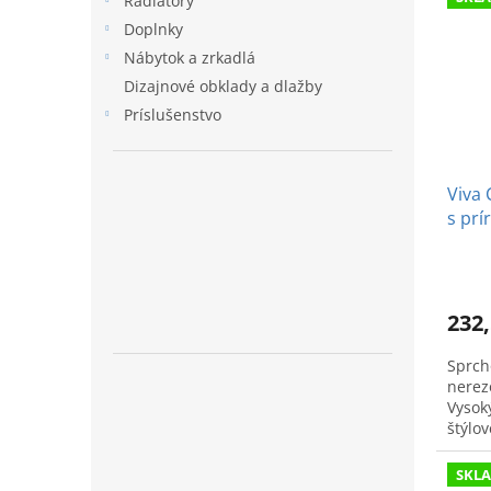
Radiátory
Doplnky
Nábytok a zrkadlá
Dizajnové obklady a dlažby
Príslušenstvo
Viva 
s pr
mrie
232,
Sprcho
nerez
Vysok
štýlo
SKL