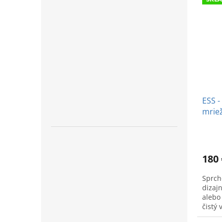
ESS -
mrie
180 
Sprch
dizaj
alebo
čistý