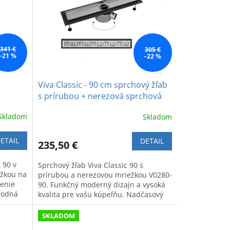
341 €
305 €
–21 %
–22 %
Viva Classic - 90 cm sprchový žľab
s prírubou + nerezová sprchová
mriežka
Skladom
Skladom
ETAIL
DETAIL
235,50 €
 90 v
Sprchový žľab Viva Classic 90 s
ežkou na
prírubou a nerezovou mriežkou V0280-
šenie
90. Funkčný moderný dizajn a vysoká
hodná
kvalita pre vašu kúpeľňu. Nadčasový
vzhľad a dlhá životnosť.
SKLADOM