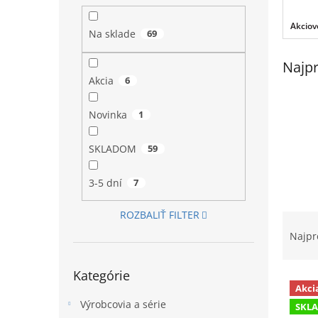
l
Akciov
Na sklade
69
Najpr
Akcia
6
Novinka
1
SKLADOM
59
3-5 dní
7
ROZBALIŤ FILTER
R
a
Najpr
d
Preskočiť
e
Kategórie
kategórie
V
n
Akci
ý
i
Výrobcovia a série
SKL
p
e