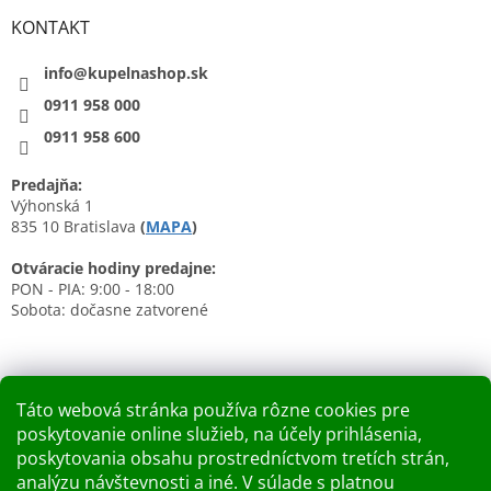
KONTAKT
info@kupelnashop.sk
0911 958 000
0911 958 600
Predajňa:
Výhonská 1
835 10 Bratislava
(
MAPA
)
Otváracie hodiny predajne:
PON - PIA: 9:00 - 18:00
Sobota: dočasne zatvorené
Táto webová stránka používa rôzne cookies pre
poskytovanie online služieb, na účely prihlásenia,
Nákupný košík
poskytovania obsahu prostredníctvom tretích strán,
analýzu návštevnosti a iné. V súlade s platnou
0
KS /
0 €