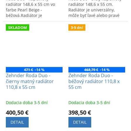
radiátor 148,6 x 55 cm vo
radiátor 148,6 x 55 cm.
farbe Pearl Beige -
Radiátor je univerzálny,
béžová.Radiátor je
môže byť ľavé alebo pravé
univerzálny, môže byť ľavý
prevedenie.
alebo pravý.
SKLADOM
3-5 dní
471 €
–14 %
468,79 €
–14 %
Zehnder Roda Duo -
Zehnder Roda Duo -
čierny matný radiátor
béžový radiátor 110,8 x
110,8 x 55 cm
55 cm
Dodacia doba 3-5 dní
Dodacia doba 3-5 dní
400,50 €
398,50 €
DETAIL
DETAIL