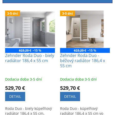
i
e
V
p
3-5 dní
3-5 dní
ý
r
p
o
i
d
s
u
p
k
r
t
o
623,20 €
–15 %
623,20 €
–15 %
o
d
Zehnder Roda Duo - biely
Zehnder Roda Duo -
v
radiátor 186,4 x 55 cm
béžový radiátor 186,4 x
u
55 cm
k
t
o
Dodacia doba 3-5 dní
Dodacia doba 3-5 dní
v
529,70 €
529,70 €
DETAIL
DETAIL
Roda Duo - biely kúpeľňový
Roda Duo - kúpeľňový
radiátor 186,4 x 55 cm.
radiátor 186,4 x 55 cm vo