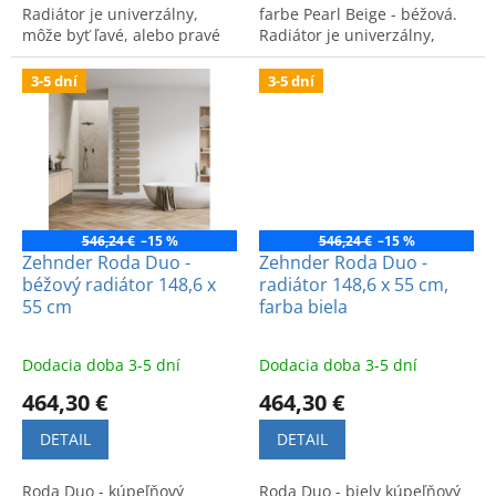
Radiátor je univerzálny,
farbe Pearl Beige - béžová.
môže byť ľavé, alebo pravé
Radiátor je univerzálny,
prevedenie.
môže byť ľavé, alebo pravé
prevedenie.
3-5 dní
3-5 dní
546,24 €
–15 %
546,24 €
–15 %
Zehnder Roda Duo -
Zehnder Roda Duo -
béžový radiátor 148,6 x
radiátor 148,6 x 55 cm,
55 cm
farba biela
Dodacia doba 3-5 dní
Dodacia doba 3-5 dní
464,30 €
464,30 €
DETAIL
DETAIL
Roda Duo - kúpeľňový
Roda Duo - biely kúpeľňový