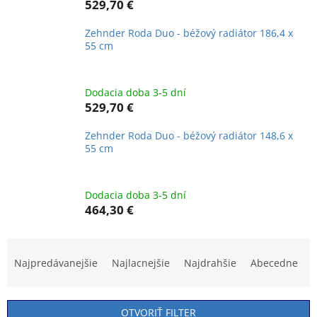
529,70 €
Zehnder Roda Duo - béžový radiátor 186,4 x
55 cm
Dodacia doba 3-5 dní
529,70 €
Zehnder Roda Duo - béžový radiátor 148,6 x
55 cm
Dodacia doba 3-5 dní
464,30 €
R
a
Najpredávanejšie
Najlacnejšie
Najdrahšie
Abecedne
d
e
n
OTVORIŤ FILTER