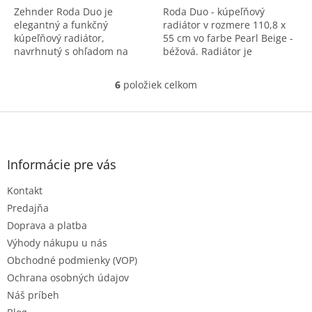
Zehnder Roda Duo je
Roda Duo - kúpeľňový
elegantný a funkčný
radiátor v rozmere 110,8 x
kúpeľňový radiátor,
55 cm vo farbe Pearl Beige -
navrhnutý s ohľadom na
béžová. Radiátor je
komfort a estetiku
univerzálny, napravo aj
moderných interiérov.
naľavo.
6
položiek celkom
O
v
l
Z
á
á
d
p
a
ä
Informácie pre vás
c
t
i
Kontakt
i
e
e
p
Predajňa
r
Doprava a platba
v
Výhody nákupu u nás
k
Obchodné podmienky (VOP)
y
v
Ochrana osobných údajov
ý
Náš príbeh
p