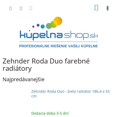
Prejsť
NÁKU
na
obsah
KOŠÍK
Zehnder Roda Duo farebné
radiátory
Najpredávanejšie
Zehnder Roda Duo - biely radiátor 186,4 x 55
cm
Dodacia doba 3-5 dní