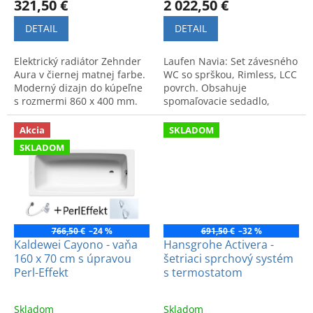
321,50 €
2 022,50 €
DETAIL
DETAIL
Elektrický radiátor Zehnder
Laufen Navia: Set závesného
Aura v čiernej matnej farbe.
WC so sprškou, Rimless, LCC
Moderný dizajn do kúpeľne
povrch. Obsahuje
s rozmermi 860 x 400 mm.
spomaľovacie sedadlo,
Spája štýl a funkčnosť pre
nádržku a voliteľné tlačidlo.
váš tepelný komfort.
Súčasťou je darček.
Akcia
SKLADOM
SKLADOM
766,50 €
–24 %
691,50 €
–32 %
Kaldewei Cayono - vaňa
Hansgrohe Activera -
160 x 70 cm s úpravou
šetriaci sprchový systém
Perl-Effekt
s termostatom
Skladom
Skladom