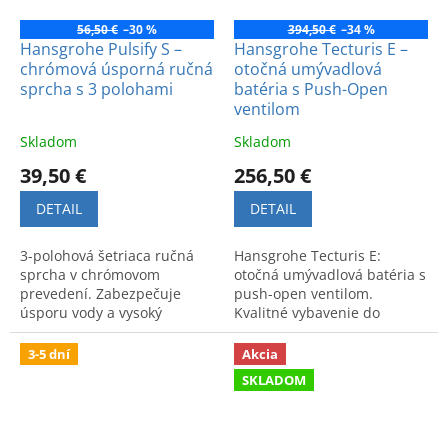
56,50 €
–30 %
394,50 €
–34 %
Hansgrohe Pulsify S –
Hansgrohe Tecturis E –
chrómová úsporná ručná
otočná umývadlová
sprcha s 3 polohami
batéria s Push-Open
ventilom
Skladom
Skladom
39,50 €
256,50 €
DETAIL
DETAIL
3-polohová šetriaca ručná
Hansgrohe Tecturis E:
sprcha v chrómovom
otočná umývadlová batéria s
prevedení. Zabezpečuje
push-open ventilom.
úsporu vody a vysoký
Kvalitné vybavenie do
komfort pri každodennom
kúpeľne. Príďte si ju pozrieť
sprchovaní. Elegantný a
naživo do našej predajne.
3-5 dní
Akcia
funkčný dizajn.
SKLADOM