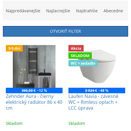
R
a
Najpredávanejšie
Najlacnejšie
Najdrahšie
Abecedne
d
e
n
OTVORIŤ FILTER
i
e
V
p
3-5 dní
Akcia
ý
r
SKLADOM
p
o
i
WC + sedadlo
d
s
u
p
k
r
t
o
366,50 €
–12 %
3 924 €
–48 %
o
d
Zehnder Aura - čierny
Laufen Navia - závesné
v
elektrický radiátor 86 x 40
WC + Rimless oplach +
u
cm
LCC úprava
k
t
o
Skladom
Skladom
v