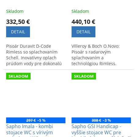
Skladom
Skladom
332,50 €
440,10 €
DETAIL
DETAIL
Pisoár Duravit D-Code
Villeroy & Boch O.Novo:
Rimless so splachovaním
Pisoár s radarovým
Schell. Inovatívny oplach
splachovaním a
prúdom vody pre dokonalú
technológiou Rimless.
hygienu a čistotu. Elegantné
Efektívny a symetrický
riešenie do modernej
oplach vnútra pre
SKLADOM
SKLADOM
kúpeľne.
maximálnu čistotu a
hygienu.
297 €
–5 %
308 €
–3 %
Sapho Imala - kombi
Sapho GSI Handicap -
stojace WC s vírivým
vyššie stojace WC pre