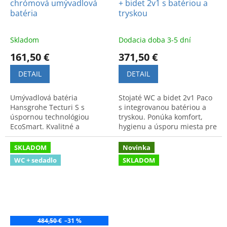
chrómová umývadlová
+ bidet 2v1 s batériou a
batéria
tryskou
Skladom
Dodacia doba 3-5 dní
161,50 €
371,50 €
DETAIL
DETAIL
Umývadlová batéria
Stojaté WC a bidet 2v1 Paco
Hansgrohe Tecturi S s
s integrovanou batériou a
úspornou technológiou
tryskou. Ponúka komfort,
EcoSmart. Kvalitné a
hygienu a úsporu miesta pre
ekologické riešenie pre
moderné kúpeľne.
moderné kúpeľne. Bez
SKLADOM
Novinka
odtokovej garnitúry.
WC + sedadlo
SKLADOM
484,50 €
–31 %