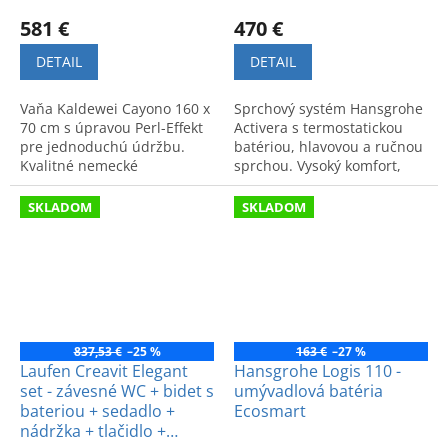
581 €
470 €
DETAIL
DETAIL
Vaňa Kaldewei Cayono 160 x
Sprchový systém Hansgrohe
70 cm s úpravou Perl-Effekt
Activera s termostatickou
pre jednoduchú údržbu.
batériou, hlavovou a ručnou
Kvalitné nemecké
sprchou. Vysoký komfort,
spracovanie a funkčný
úspora vody a zníženie
dizajn.
prevádzkových nákladov.
SKLADOM
SKLADOM
837,53 €
–25 %
163 €
–27 %
Laufen Creavit Elegant
Hansgrohe Logis 110 -
set - závesné WC + bidet s
umývadlová batéria
bateriou + sedadlo +
Ecosmart
nádržka + tlačidlo +