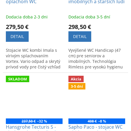
oplachom WC
imobilných a starších ľudí
Dodacia doba 2-3 dni
Dodacia doba 3-5 dní
279,50 €
298,50 €
DETAIL
DETAIL
Stojacie WC kombi Imala s
Vyvýšené WC Handicap (47
vírivým splachovaním
cm) pre seniorov a
Vortex. Vario odpad a skrytý
imobilných. Technológia
prívod vody pre čistý vzhľad
Rimless pre vysokú hygienu
a hygienu. Úsporné riešenie
a ľahkú údržbu. Praktický
šetriace vodu a miesto.
model so zadným odpadom.
SKLADOM
Akcia
3-5 dní
237,50 €
–32 %
408 €
–8 %
Hansgrohe Tecturis S -
Sapho Paco - stojace WC