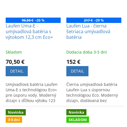
96,50 €
–26 %
217 €
–29 %
Laufen Uma-E -
Laufen Lua - čierna
umývadlová batéria s
šetriaca umývadlová
výtokom 12,3 cm Eco+
batéria
Skladom
Dodacia doba 3-5 dní
70,50 €
152 €
DETAIL
DETAIL
Umývadlová batéria Laufen
Čierna umývadlová batéria
Uma-E s technológiou Eco+
Laufen Lua s úspornou
pre úsporu vody. Moderný
technológiou Eco. Moderný
dizajn s dĺžkou výtoku 123
dizajn, dodávaná bez
mm zaručuje komfort a
odtokovej garnitúry.
vysokú kvalitu vo vašej
Novinka
Novinka
kúpeľni.
3-5 dní
SKLADOM