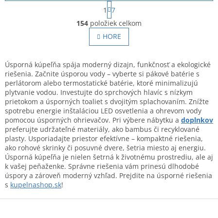
S
1
7
t
O
r
154
položiek celkom
v
á
l
HORE
n
á
k
o
d
v
a
Úsporná kúpeľňa spája moderný dizajn, funkčnosť a ekologické
a
c
riešenia. Začnite úsporou vody – vyberte si pákové batérie s
n
i
perlátorom alebo termostatické batérie, ktoré minimalizujú
i
e
plytvanie vodou. Investujte do sprchových hlavíc s nízkym
e
p
prietokom a úsporných toaliet s dvojitým splachovaním. Znížte
r
spotrebu energie inštaláciou LED osvetlenia a ohrevom vody
v
pomocou úsporných ohrievačov. Pri výbere nábytku a
doplnkov
k
preferujte udržateľné materiály, ako bambus či recyklované
y
plasty. Usporiadajte priestor efektívne – kompaktné riešenia,
v
ako rohové skrinky či posuvné dvere, šetria miesto aj energiu.
ý
Úsporná kúpeľňa je nielen šetrná k životnému prostrediu, ale aj
p
k vašej peňaženke. Správne riešenia vám prinesú dlhodobé
i
úspory a zároveň moderný vzhľad. Prejdite na úsporné riešenia
s
s
kupelnashop.sk
!
u
Z
á