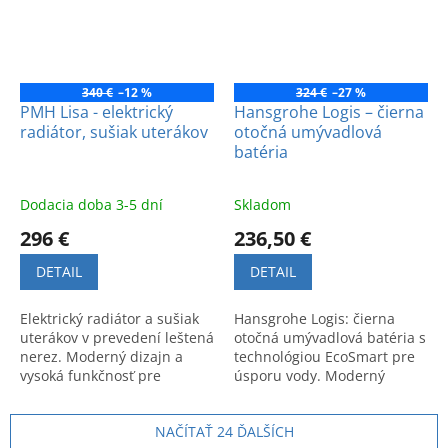
340 €
–12 %
324 €
–27 %
PMH Lisa - elektrický
Hansgrohe Logis – čierna
radiátor, sušiak uterákov
otočná umývadlová
batéria
Dodacia doba 3-5 dní
Skladom
296 €
236,50 €
DETAIL
DETAIL
Elektrický radiátor a sušiak
Hansgrohe Logis: čierna
uterákov v prevedení leštená
otočná umývadlová batéria s
nerez. Moderný dizajn a
technológiou EcoSmart pre
vysoká funkčnosť pre
úsporu vody. Moderný
komfort vo vašej kúpeľni.
dizajn a nemecká kvalita.
NAČÍTAŤ 24 ĎALŠÍCH