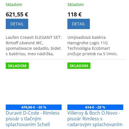
izolácia
Skladom
Skladom
621,55 €
118 €
DETAIL
DETAIL
Laufen Creavit ELEGANT SET:
Umývadlová batéria
Rimoff závesné WC,
Hansgrohe Logis 110.
spomaľovacie sedadlo, bidet
Technológia EcoSmart
s batériou, Ineo nádržka,
znižuje prietok na 5 l/min,
biele tlačidlo a zvuková
čím šetrí vodu a energiu.
izolácia. Moderný a čistý
Kvalitné a udržateľné
SKLADOM
SKLADOM
dizajn.
riešenie.
479,50 €
–30 %
614 €
–28 %
Duravit D-Code - Rimless
Villeroy & Boch O.Novo -
pisoár s tlačným
pisoár Rimless s
splachovaním Schell
radarovým splachovaním