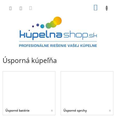
Prejsť
NÁKU
na
obsah
KOŠÍK
Úsporná kúpeľňa
Úsporné batérie
Úsporné sprchy