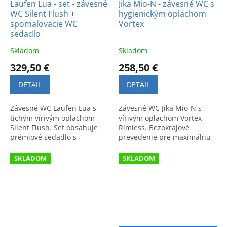
Laufen Lua - set - závesné
Jika Mio-N - závesné WC s
WC Silent Flush +
hygienickým oplachom
spomaľovacie WC
Vortex
sedadlo
Skladom
Skladom
329,50 €
258,50 €
DETAIL
DETAIL
Závesné WC Laufen Lua s
Závesné WC Jika Mio-N s
tichým vírivým oplachom
vírivým oplachom Vortex-
Silent Flush. Set obsahuje
Rimless. Bezokrajové
prémiové sedadlo s
prevedenie pre maximálnu
plynulým spomaľovaním pre
hygienu, moderný dizajn a
maximálny komfort a čistotu.
jednoduchú údržbu.
SKLADOM
SKLADOM