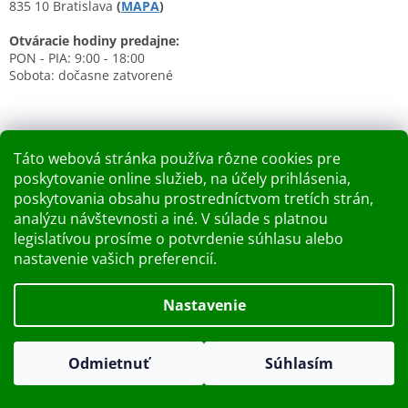
835 10 Bratislava
(
MAPA
)
Otváracie hodiny predajne:
PON - PIA: 9:00 - 18:00
Sobota: dočasne zatvorené
Táto webová stránka používa rôzne cookies pre
poskytovanie online služieb, na účely prihlásenia,
Nákupný košík
poskytovania obsahu prostredníctvom tretích strán,
analýzu návštevnosti a iné. V súlade s platnou
0
KS /
0 €
legislatívou prosíme o potvrdenie súhlasu alebo
nastavenie vašich preferencií.
Vytvoril Shoptet
Nastavenie
Dobry deň Chceme Vás informovať, že predajňa bude zatvorená
Copyright 2026
Kupelnashop.sk
. Všetky práva vyhradené.
v piatok 7.8.2026. Ďakujeme za pochopenie S pozdravom
Odmietnuť
Súhlasím
Upraviť nastavenie cookies
KUPELNASHOP TEAM