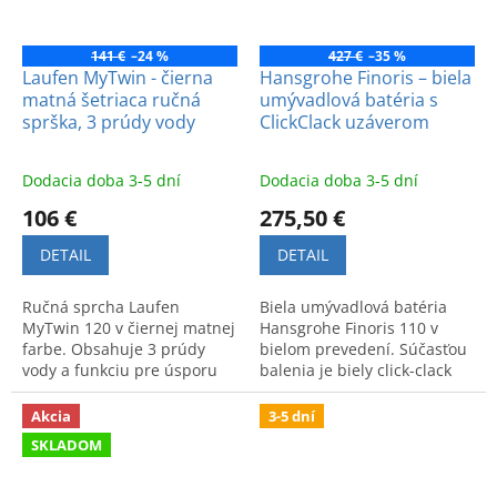
141 €
–24 %
427 €
–35 %
Laufen MyTwin - čierna
Hansgrohe Finoris – biela
matná šetriaca ručná
umývadlová batéria s
sprška, 3 prúdy vody
ClickClack uzáverom
Dodacia doba 3-5 dní
Dodacia doba 3-5 dní
106 €
275,50 €
DETAIL
DETAIL
Ručná sprcha Laufen
Biela umývadlová batéria
MyTwin 120 v čiernej matnej
Hansgrohe Finoris 110 v
farbe. Obsahuje 3 prúdy
bielom prevedení. Súčasťou
vody a funkciu pre úsporu
balenia je biely click-clack
vody. Kvalitný doplnok do
odtok. Moderný dizajn a
modernej kúpeľne.
kvalitné nemecké
Akcia
3-5 dní
spracovanie.
SKLADOM