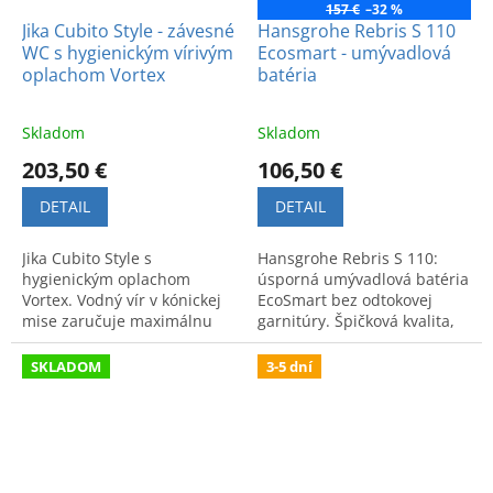
157 €
–32 %
Jika Cubito Style - závesné
Hansgrohe Rebris S 110
WC s hygienickým vírivým
Ecosmart - umývadlová
oplachom Vortex
batéria
Skladom
Skladom
203,50 €
106,50 €
DETAIL
DETAIL
Jika Cubito Style s
Hansgrohe Rebris S 110:
hygienickým oplachom
úsporná umývadlová batéria
Vortex. Vodný vír v kónickej
EcoSmart bez odtokovej
mise zaručuje maximálnu
garnitúry. Špičková kvalita,
čistotu a efektivitu
šetrí vodu a peniaze. Ideálna
splachovania. Vhodné pre
pre modernú kúpeľňu.
SKLADOM
3-5 dní
moderné kúpeľne.