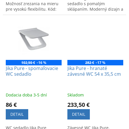
Možnosť zrezania na mieru
sedadlo s pomalým
pre vysokú flexibilitu. Kód:
sklápaním. Moderný dizajn a
H2714200020001.
vysoký komfort pre kúpeľňu
za výhodnú cenu.
102,50 €
–16 %
282 €
–17 %
Jika Pure - spomaľovacie
Jika Pure - hranaté
WC sedadlo
závesné WC 54 x 35,5 cm
Dodacia doba 3-5 dní
Skladom
86 €
233,50 €
DETAIL
DETAIL
WC sedadlo Jika Pure
Závesné WC Jika Pure,