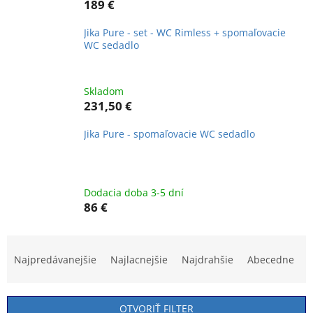
189 €
Jika Pure - set - WC Rimless + spomaľovacie
WC sedadlo
Skladom
231,50 €
Jika Pure - spomaľovacie WC sedadlo
Dodacia doba 3-5 dní
86 €
R
a
Najpredávanejšie
Najlacnejšie
Najdrahšie
Abecedne
d
e
n
OTVORIŤ FILTER