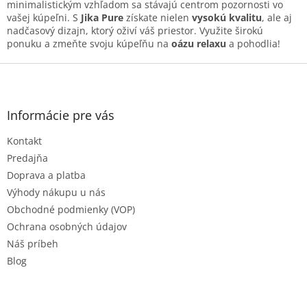
i
minimalistickým vzhľadom sa stávajú centrom pozornosti vo
s
vašej kúpeľni. S
Jika Pure
získate nielen
vysokú kvalitu
, ale aj
u
nadčasový dizajn, ktorý oživí váš priestor. Využite širokú
ponuku a zmeňte svoju kúpeľňu na
oázu relaxu
a pohodlia!
Z
á
p
ä
Informácie pre vás
t
Kontakt
i
e
Predajňa
Doprava a platba
Výhody nákupu u nás
Obchodné podmienky (VOP)
Ochrana osobných údajov
Náš príbeh
Blog