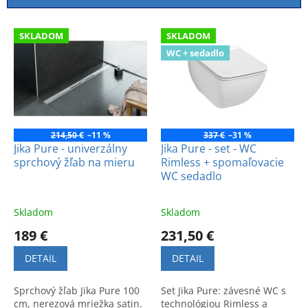
i
e
V
p
SKLADOM
SKLADOM
ý
r
WC + sedadlo
p
o
i
d
s
u
p
k
r
t
o
214,50 €
–11 %
337 €
–31 %
o
d
Jika Pure - univerzálny
Jika Pure - set - WC
v
sprchový žľab na mieru
Rimless + spomaľovacie
u
WC sedadlo
k
t
o
Skladom
Skladom
v
189 €
231,50 €
DETAIL
DETAIL
Sprchový žľab Jika Pure 100
Set Jika Pure: závesné WC s
cm, nerezová mriežka satin.
technológiou Rimless a