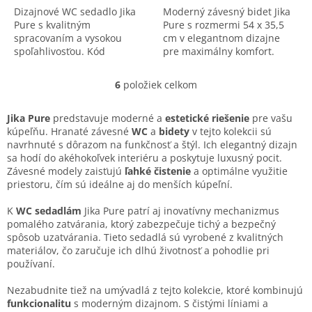
Dizajnové WC sedadlo Jika
Moderný závesný bidet Jika
Pure s kvalitným
Pure s rozmermi 54 x 35,5
spracovaním a vysokou
cm v elegantnom dizajne
spoľahlivosťou. Kód
pre maximálny komfort.
produktu: 8.9342.1.
Kvalitné spracovanie pre
každú kúpeľňu. Kód:
6
položiek celkom
O
8.3042.1.
v
l
Jika Pure
predstavuje moderné a
estetické riešenie
pre vašu
á
kúpeľňu. Hranaté závesné
WC
a
bidety
v tejto kolekcii sú
d
navrhnuté s dôrazom na funkčnosť a štýl. Ich elegantný dizajn
a
sa hodí do akéhokoľvek interiéru a poskytuje luxusný pocit.
c
Závesné modely zaisťujú
ľahké čistenie
a optimálne využitie
i
priestoru, čím sú ideálne aj do menších kúpeľní.
e
p
K
WC sedadlám
Jika Pure patrí aj inovatívny mechanizmus
r
pomalého zatvárania, ktorý zabezpečuje tichý a bezpečný
v
spôsob uzatvárania. Tieto sedadlá sú vyrobené z kvalitných
k
materiálov, čo zaručuje ich dlhú životnosť a pohodlie pri
y
používaní.
v
ý
Nezabudnite tiež na umývadlá z tejto kolekcie, ktoré kombinujú
p
funkcionalitu
s moderným dizajnom. S čistými líniami a