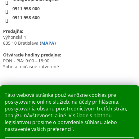
0911 958 000
0911 958 600
Predajňa:
Výhonská 1
835 10 Bratislava
(
MAPA
)
Otváracie hodiny predajne:
PON - PIA: 9:00 - 18:00
Sobota: dočasne zatvorené
Táto webová stránka používa rôzne cookies pre
poskytovanie online služieb, na účely prihlásenia,
Nákupný košík
poskytovania obsahu prostredníctvom tretích strán,
analýzu návštevnosti a iné. V súlade s platnou
0
KS /
0 €
legislatívou prosíme o potvrdenie súhlasu alebo
nastavenie vašich preferencií.