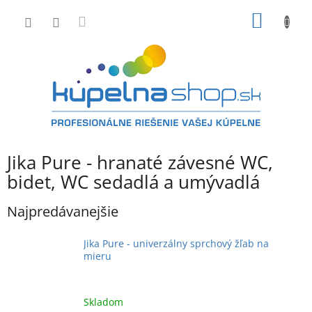
Prejsť
NÁKU
na
obsah
KOŠÍK
Jika Pure - hranaté závesné WC,
bidet, WC sedadlá a umývadlá
Najpredávanejšie
Jika Pure - univerzálny sprchový žľab na
mieru
Skladom