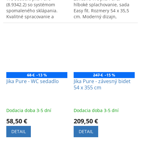
(8.9342.2) so systémom
hlboké splachovanie, sada
spomaleného sklápania.
Easy fit. Rozmery 54 x 35,5
Kvalitné spracovanie a
cm. Moderný dizajn,
moderný dizajn.
overená kvalita Jika. Kód
8.2042.3.
68 €
–13 %
247 €
–15 %
Jika Pure - WC sedadlo
Jika Pure - závesný bidet
54 x 355 cm
Dodacia doba 3-5 dní
Dodacia doba 3-5 dní
58,50 €
209,50 €
DETAIL
DETAIL