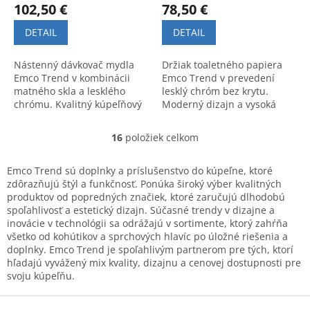
102,50 €
78,50 €
DETAIL
DETAIL
Nástenný dávkovač mydla
Držiak toaletného papiera
Emco Trend v kombinácii
Emco Trend v prevedení
matného skla a lesklého
lesklý chróm bez krytu.
chrómu. Kvalitný kúpeľňový
Moderný dizajn a vysoká
doplnok s moderným
praktickosť pre štýlovú
dizajnom.
kúpeľňu.
16
položiek celkom
O
v
l
Emco Trend sú doplnky a príslušenstvo do kúpeľne, ktoré
á
zdôrazňujú štýl a funkčnosť. Ponúka široký výber kvalitných
d
produktov od popredných značiek, ktoré zaručujú dlhodobú
a
spoľahlivosť a estetický dizajn. Súčasné trendy v dizajne a
c
inovácie v technológii sa odrážajú v sortimente, ktorý zahŕňa
i
všetko od kohútikov a sprchových hlavíc po úložné riešenia a
e
doplnky. Emco Trend je spoľahlivým partnerom pre tých, ktorí
p
hľadajú vyvážený mix kvality, dizajnu a cenovej dostupnosti pre
r
svoju kúpeľňu.
v
k
Z