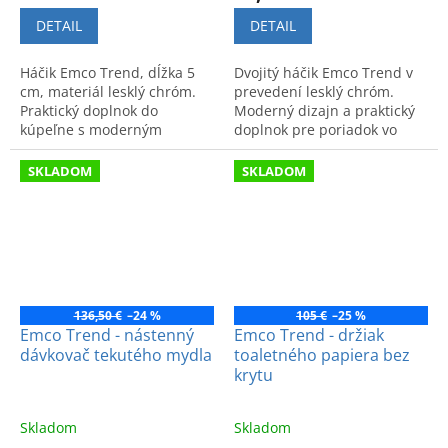
DETAIL
DETAIL
Háčik Emco Trend, dĺžka 5
Dvojitý háčik Emco Trend v
cm, materiál lesklý chróm.
prevedení lesklý chróm.
Praktický doplnok do
Moderný dizajn a praktický
kúpeľne s moderným
doplnok pre poriadok vo
dizajnom a vysokou kvalitou
vašej kúpeľni. Kvalitné
spracovania.
spracovanie a luxusný
SKLADOM
SKLADOM
vzhľad.
136,50 €
–24 %
105 €
–25 %
Emco Trend - nástenný
Emco Trend - držiak
dávkovač tekutého mydla
toaletného papiera bez
krytu
Skladom
Skladom