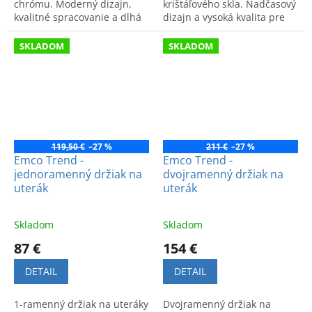
chrómu. Moderný dizajn,
krištáľového skla. Nadčasový
kvalitné spracovanie a dlhá
dizajn a vysoká kvalita pre
životnosť. Štýlový a funkčný
vašu kúpeľňu.
doplnok do každej kúpeľne.
SKLADOM
SKLADOM
119,50 €
–27 %
211 €
–27 %
Emco Trend -
Emco Trend -
jednoramenný držiak na
dvojramenný držiak na
uterák
uterák
Skladom
Skladom
87 €
154 €
DETAIL
DETAIL
1-ramenný držiak na uteráky
Dvojramenný držiak na