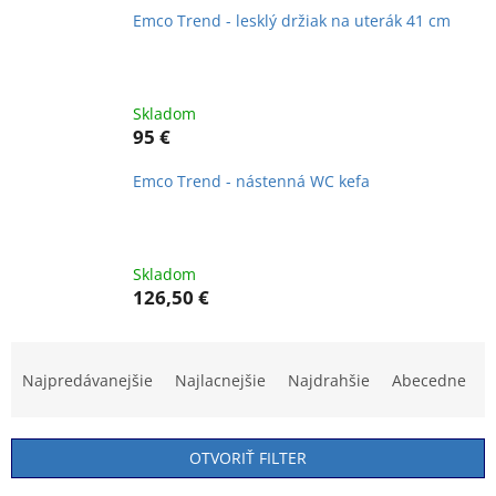
Emco Trend - lesklý držiak na uterák 41 cm
Skladom
95 €
Emco Trend - nástenná WC kefa
Skladom
126,50 €
R
a
Najpredávanejšie
Najlacnejšie
Najdrahšie
Abecedne
d
e
n
OTVORIŤ FILTER
i