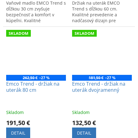
Vaňové madlo EMCO Trend s
Držiak na uterák EMCO
dĺžkou 30 cm zvyšuje
Trend s dĺžkou 60 cm.
bezpečnosť a komfort v
Kvalitné prevedenie a
kúpeľni. Kvalitné
nadčasový dizajn pre
vyhotovenie v modernom
modernú kúpeľňu. Dlhá
dizajne.
životnosť od popredného
SKLADOM
SKLADOM
výrobcu.
262,50 €
–27 %
181,50 €
–27 %
Emco Trend - držiak na
Emco Trend - držiak na
uterák 80 cm
uterák dvojramenný
Skladom
Skladom
191,50 €
132,50 €
DETAIL
DETAIL