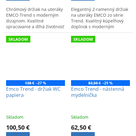
Chrómový držiak na uteráky
Elegantný 2-ramenný držiak
EMCO Trend s moderným
na uteráky EMCO zo série
dizajnom. Kvalitné
Trend. Kvalitný kúpeľňový
spracovanie a dlhá životnosť
doplnok s moderným
pre vašu kúpeľňu.
dizajnom a vysokou
praktickosťou.
SKLADOM
SKLADOM
138 €
–27 %
83,50 €
–25 %
Emco Trend - držiak WC
Emco Trend - nástenná
papiera
mydelnička
Skladom
Skladom
100,50 €
62,50 €