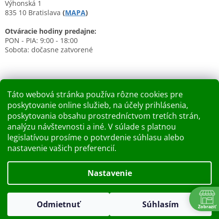
Výhonská 1
835 10 Bratislava
(
MAPA
)
Otváracie hodiny predajne:
PON - PIA: 9:00 - 18:00
Sobota: dočasne zatvorené
Táto webová stránka používa rôzne cookies pre
poskytovanie online služieb, na účely prihlásenia,
Nákupný košík
poskytovania obsahu prostredníctvom tretích strán,
analýzu návštevnosti a iné. V súlade s platnou
0
KS /
0 €
legislatívou prosíme o potvrdenie súhlasu alebo
nastavenie vašich preferencií.
Vytvoril Shoptet
Nastavenie
Dobry deň Chceme Vás informovať, že predajňa bude zatvorená
Copyright 2026
Kupelnashop.sk
. Všetky práva vyhradené.
v piatok 7.8.2026. Ďakujeme za pochopenie S pozdravom
Odmietnuť
Súhlasím
Upraviť nastavenie cookies
Zobraziť
KUPELNASHOP TEAM