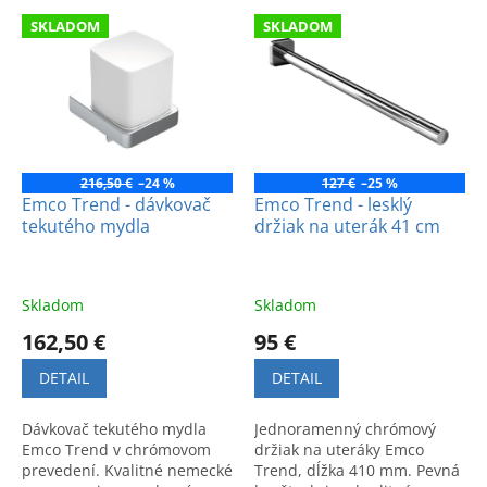
e
V
p
SKLADOM
SKLADOM
ý
r
p
o
i
d
s
u
p
k
r
t
o
216,50 €
–24 %
127 €
–25 %
o
d
Emco Trend - dávkovač
Emco Trend - lesklý
v
tekutého mydla
držiak na uterák 41 cm
u
k
t
o
Skladom
Skladom
v
162,50 €
95 €
DETAIL
DETAIL
Dávkovač tekutého mydla
Jednoramenný chrómový
Emco Trend v chrómovom
držiak na uteráky Emco
prevedení. Kvalitné nemecké
Trend, dĺžka 410 mm. Pevná