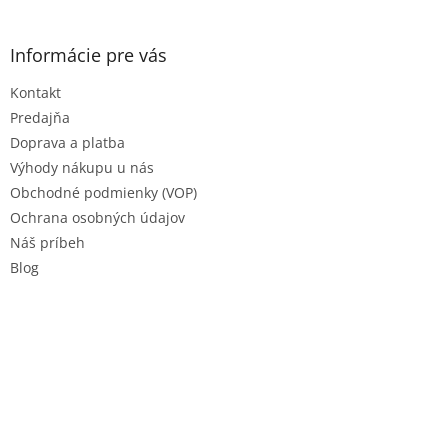
y
á
v
p
ý
ä
Informácie pre vás
p
t
i
Kontakt
i
s
e
u
Predajňa
Doprava a platba
Výhody nákupu u nás
Obchodné podmienky (VOP)
Ochrana osobných údajov
Náš príbeh
Blog