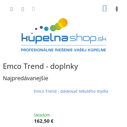
Prejsť
NÁKU
na
obsah
KOŠÍK
Emco Trend - doplnky
Najpredávanejšie
Emco Trend - dávkovač tekutého mydla
Skladom
162,50 €