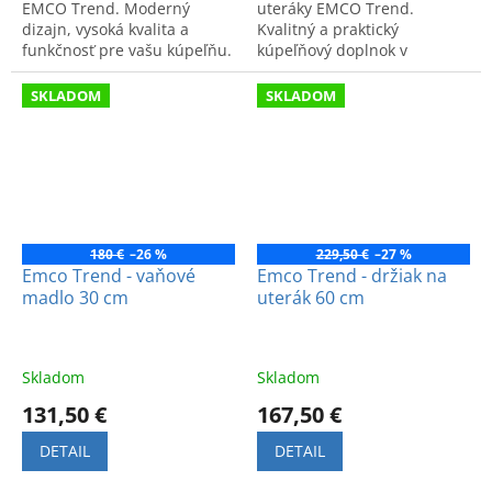
EMCO Trend. Moderný
uteráky EMCO Trend.
dizajn, vysoká kvalita a
Kvalitný a praktický
funkčnosť pre vašu kúpeľňu.
kúpeľňový doplnok v
Model: 025000132.
modernom dizajne.
SKLADOM
SKLADOM
180 €
–26 %
229,50 €
–27 %
Emco Trend - vaňové
Emco Trend - držiak na
madlo 30 cm
uterák 60 cm
Skladom
Skladom
131,50 €
167,50 €
DETAIL
DETAIL