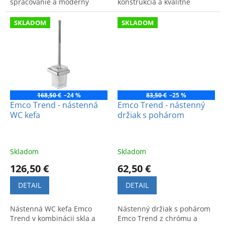
spracovanie a moderný
konštrukcia a kvalitné
dizajn pre vašu kúpeľňu.
nemecké spracovanie.
Zaisťuje čistotu a pohodlie.
SKLADOM
SKLADOM
168,50 €
–24 %
83,50 €
–25 %
Emco Trend - nástenná
Emco Trend - nástenný
WC kefa
držiak s pohárom
Skladom
Skladom
126,50 €
62,50 €
DETAIL
DETAIL
Nástenná WC kefa Emco
Nástenný držiak s pohárom
Trend v kombinácii skla a
Emco Trend z chrómu a