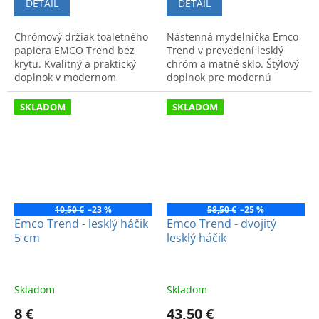
DETAIL
DETAIL
Chrómový držiak toaletného
Nástenná mydelnička Emco
papiera EMCO Trend bez
Trend v prevedení lesklý
krytu. Kvalitný a praktický
chróm a matné sklo. Štýlový
doplnok v modernom
doplnok pre modernú
dizajne vhodný do každej
kúpeľňu s kvalitným
kúpeľne.
spracovaním a nadčasovým
SKLADOM
SKLADOM
dizajnom.
10,50 €
–23 %
58,50 €
–25 %
Emco Trend - lesklý háčik
Emco Trend - dvojitý
5 cm
lesklý háčik
Skladom
Skladom
8 €
43,50 €