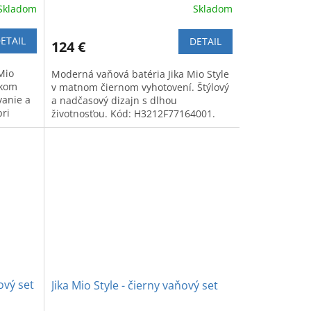
Skladom
Skladom
ETAIL
DETAIL
124 €
Mio
Moderná vaňová batéria Jika Mio Style
akom
v matnom čiernom vyhotovení. Štýlový
vanie a
a nadčasový dizajn s dlhou
pri
životnosťou. Kód: H3212F77164001.
ový set
Jika Mio Style - čierny vaňový set