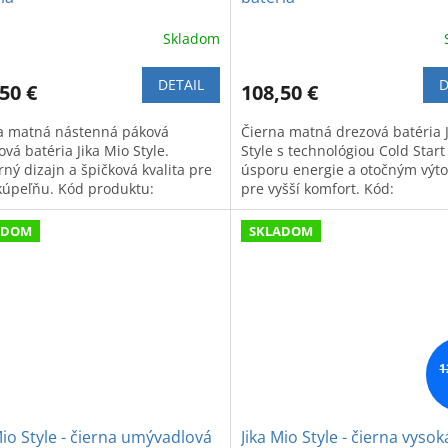
Skladom
DETAIL
D
50 €
108,50 €
a matná nástenná páková
Čierna matná drezová batéria 
vá batéria Jika Mio Style.
Style s technológiou Cold Start
ný dizajn a špičková kvalita pre
úsporu energie a otočným výt
kúpeľňu. Kód produktu:
pre vyšší komfort. Kód:
F77164001.
H3512F17162601.
ADOM
SKLADOM
1
Mio Style - čierna umývadlová
Jika Mio Style - čierna vysok