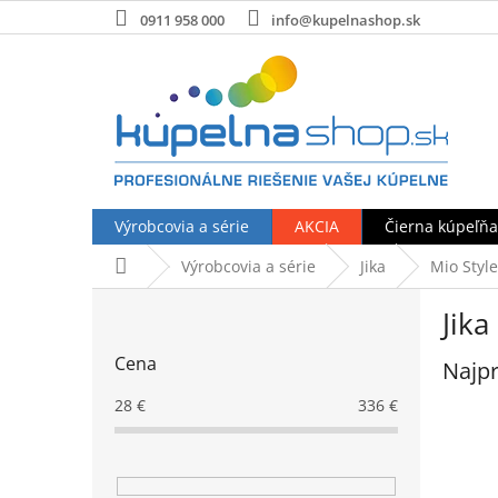
Prejsť
0911 958 000
info@kupelnashop.sk
na
obsah
Výrobcovia a série
AKCIA
Čierna kúpeľňa
Domov
Výrobcovia a série
Jika
Mio Style
B
Jika
o
č
Cena
Najpr
n
ý
28
€
336
€
p
a
n
e