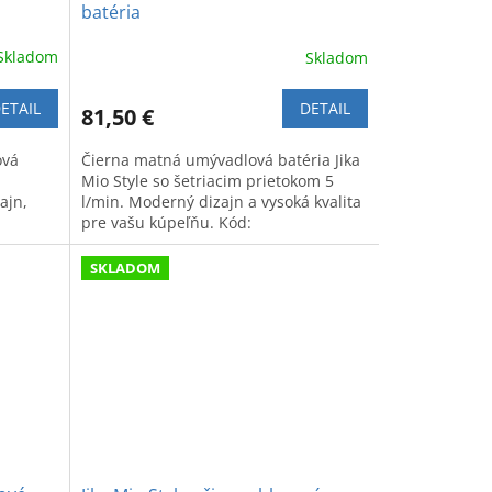
batéria
Skladom
Skladom
ETAIL
DETAIL
81,50 €
ová
Čierna matná umývadlová batéria Jika
Mio Style so šetriacim prietokom 5
ajn,
l/min. Moderný dizajn a vysoká kvalita
pre vašu kúpeľňu. Kód:
H3112F17161101.
SKLADOM