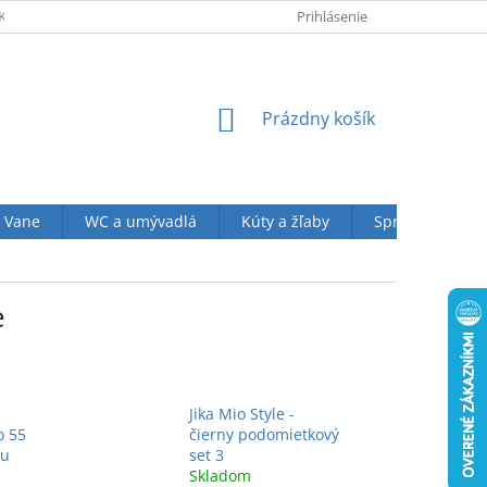
KUPU U NÁS
OBCHODNÉ PODMIENKY (VOP)
Prihlásenie
OCHRANA OSOBN
NÁKUPNÝ
Prázdny košík
KOŠÍK
Vane
WC a umývadlá
Kúty a žľaby
Sprchové sety
e
Jika Mio Style -
o 55
čierny podomietkový
ku
set 3
Skladom