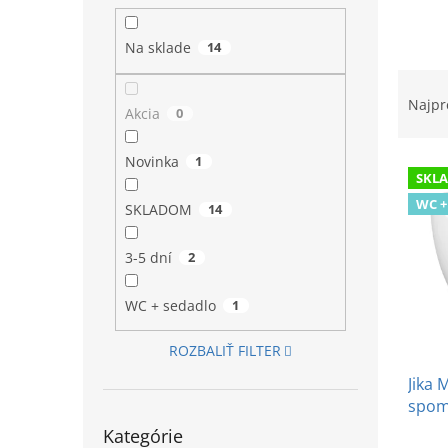
l
Na sklade
14
R
a
Najpr
Akcia
0
d
e
Novinka
1
V
n
SKL
ý
i
WC +
p
e
SKLADOM
14
i
p
s
r
3-5 dní
2
p
o
r
d
WC + sedadlo
1
o
u
d
k
ROZBALIŤ FILTER
u
t
Jika 
k
o
spom
t
v
Preskočiť
o
Kategórie
kategórie