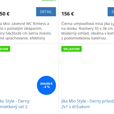
DETAIL
D
50 €
156 €
ika Mio: závesné WC Rimless a
Čierna umývadlová misa Jika Ly
lo s pomalým sklápaním.
na dosku. Rozmery 55 x 38 cm.
ry 54x35x36 cm šetria miesto.
Moderný vzhľad, ideálna v kom
né splachovanie, efektívny
s podomietkovou batériou.
h a elegantný dizajn.
ADOM
SKLADOM
344,50 €
–4 %
Mio Style - čierny
Jika Mio Style - čierny prívo
mietkový set 2
2v1 s držiakom