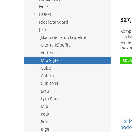
Herz
HÜPPE
327,
Ideal Standard
Jika
Kompl
Jika 
Jika batérie do kúpeľne
Moder
Čierna kúpeľňa
maxim
Vortex
Mio Style
SKL
Cube
Cubito
Cubito-N
Lyra
Lyra Plus
Mio
Petit
Jika 
Pure
podo
Riga