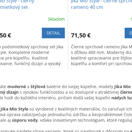
Mio Style - čierny
Jika Mio Style - čierne sprc
mietkový set
rameno 40 cm
Skladom
DETAIL
D
50 €
71,50 €
y podomietkový sprchový set Jika
Čierne sprchové rameno Jika M
tyle. Kompletné moderné
s dĺžkou 400 mm. Moderný diz
nie pre kúpeľňu. Kvalitné
kvalitné spracovanie pre štýlo
ovanie, funkčný dizajn a vysoký
kúpeľňu a komfort pri sprchov
rt pri používaní.
O
v
dáte
moderné
a
štýlové
batérie do svojej kúpeľne, modely
Jika Mio
l
ný dizajn
s vysokou funkčnosťou a sú dostupné v atraktívnej
čierne
á
e hodí do každého interiéru, pričom dodá vašej kúpeľni
nádych lu
d
a
e
Jika Mio Style
sú vyrobené z kvalitných materiálov, čo zaručuje ic
c
vá úprava zabezpečuje jednoduchú údržbu a bezproblémové čistenie
i
 ale aj
úsporu vody
, vďaka inovatívnym technológiam, ktoré reguluj
e
p
 ponuke nájdete rôzne varianty, ktoré sú navrhnuté s dôrazom na