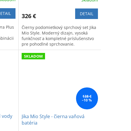
ETAIL
DETAIL
326 €
ra Plus
Čierny podomietkový sprchový set Jika
Mio Style. Moderný dizajn, vysoká
binácii
funkčnosť a kompletné príslušenstvo
pre pohodlné sprchovanie.
SKLADOM
138 €
–10 %
d vody
Jika Mio Style - čierna vaňová
batéria