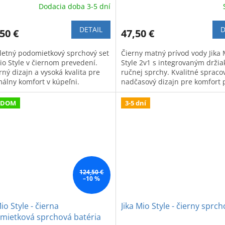
Dodacia doba 3-5 dní
DETAIL
D
50 €
47,50 €
etný podomietkový sprchový set
Čierny matný prívod vody Jika 
Mio Style v čiernom prevedení.
Style 2v1 s integrovaným drži
ný dizajn a vysoká kvalita pre
ručnej sprchy. Kvalitné spraco
álny komfort v kúpeľni.
nadčasový dizajn pre komfort 
sprchovaní.
ADOM
3-5 dní
124,50 €
–10 %
Mio Style - čierna
Jika Mio Style - čierny sprch
mietková sprchová batéria