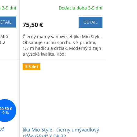
 3-5 dní
Dodacia doba 3-5 dní
ETAIL
DETAIL
75,50 €
 Mio
Čierny matný vaňový set Jika Mio Style.
s 3
Obsahuje ručnú sprchu s 3 prúdmi,
1,7 m hadicu a držiak. Moderný dizajn
a vysoká kvalita. Kód:
úpeľňu.
H3652F07163611.
3-5 dní
20,50 €
–9 %
ová
Jika Mio Style - čierny umývadlový
sifón G5/4" X DN32