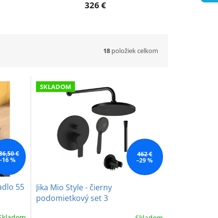
326 €
18
položiek celkom
SKLADOM
86,50 €
462 €
–16 %
–29 %
adlo 55
Jika Mio Style - čierny
podomietkový set 3
Skladom
Skladom