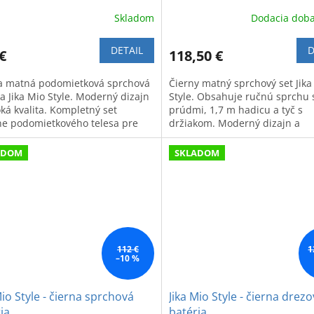
Skladom
Dodacia doba
DETAIL
D
€
118,50 €
a matná podomietková sprchová
Čierny matný sprchový set Jika
a Jika Mio Style. Moderný dizajn
Style. Obsahuje ručnú sprchu 
oká kvalita. Kompletný set
prúdmi, 1,7 m hadicu a tyč s
ne podomietkového telesa pre
držiakom. Moderný dizajn a
áciu.
maximálny komfort pre vašu k
ADOM
SKLADOM
112 €
1
–10 %
Mio Style - čierna sprchová
Jika Mio Style - čierna drez
ia
batéria