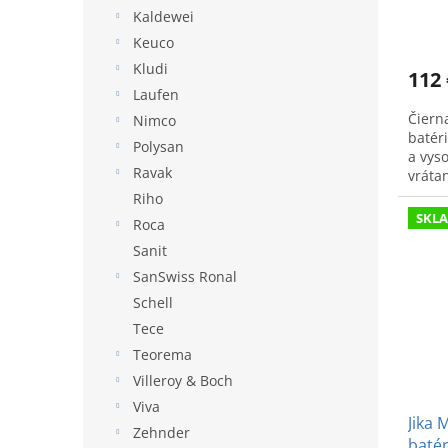
Kaldewei
Keuco
Kludi
112 
Laufen
Čiern
Nimco
batéri
Polysan
a vys
Ravak
vráta
inštal
Riho
SKL
Roca
Sanit
SanSwiss Ronal
Schell
Tece
Teorema
Villeroy & Boch
Viva
Jika 
Zehnder
batér