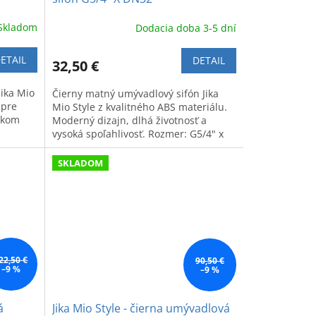
Skladom
Dodacia doba 3-5 dní
ETAIL
DETAIL
32,50 €
Jika Mio
Čierny matný umývadlový sifón Jika
 pre
Mio Style z kvalitného ABS materiálu.
okom
Moderný dizajn, dlhá životnosť a
vysoká spoľahlivosť. Rozmer: G5/4" x
DN32.
SKLADOM
22,50 €
90,50 €
–9 %
–9 %
á
Jika Mio Style - čierna umývadlová