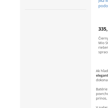
Jika 
podo
335,
Čiern
Mio S
rieše
sprac
komfo
Ak hľa
elegant
dokonal
Batéri
povrcho
prínos,
V našej