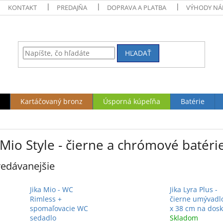
KONTAKT
PREDAJŇA
DOPRAVA A PLATBA
VÝHODY NÁ
HĽADAŤ
Kartáčovaný bronz
Úsporná kúpeľňa
Batérie
 Mio Style - čierne a chrómové batéri
edávanejšie
Jika Mio - WC
Jika Lyra Plus -
Rimless +
čierne umývadl
spomaľovacie WC
x 38 cm na dos
sedadlo
Skladom