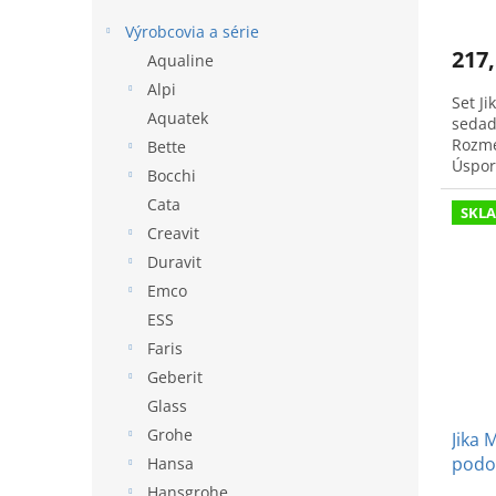
v
Výrobcovia a série
217,
Aqualine
Alpi
Set J
Aquatek
sedad
Rozme
Bette
Úspor
Bocchi
oplac
Cata
SKL
Creavit
Duravit
Emco
ESS
Faris
Geberit
Glass
Grohe
Jika 
podo
Hansa
Hansgrohe