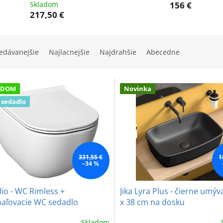
Skladom
156 €
217,50 €
edávanejšie
Najlacnejšie
Najdrahšie
Abecedne
ADOM
Novinka
 sedadlo
331,55 €
1
–34 %
Mio - WC Rimless +
Jika Lyra Plus - čierne umýv
aľovacie WC sedadlo
x 38 cm na dosku
Skladom