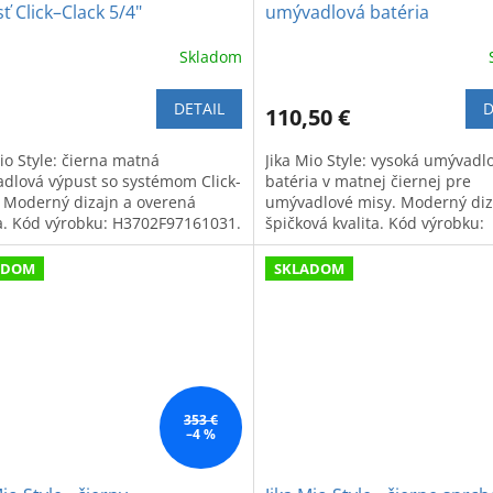
ť Click–Clack 5/4"
umývadlová batéria
Skladom
DETAIL
D
110,50 €
io Style: čierna matná
Jika Mio Style: vysoká umývadl
dlová výpust so systémom Click-
batéria v matnej čiernej pre
. Moderný dizajn a overená
umývadlové misy. Moderný diz
ta. Kód výrobku: H3702F97161031.
špičková kvalita. Kód výrobku:
H3112F87161201.
ADOM
SKLADOM
353 €
–4 %