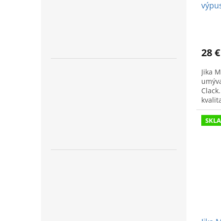
výpus
28 €
Jika M
umýva
Clack
kvali
SKL