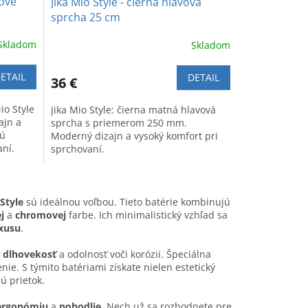
hové
Jika Mio Style - čierna hlavová
sprcha 25 cm
Skladom
Skladom
ETAIL
DETAIL
36 €
io Style
Jika Mio Style: čierna matná hlavová
ajn a
sprcha s priemerom 250 mm.
vú
Moderný dizajn a vysoký komfort pri
aní.
sprchovaní.
 Style
sú ideálnou voľbou. Tieto batérie kombinujú
j
a
chromovej
farbe. Ich minimalistický vzhľad sa
xusu
.
h
dlhovekosť
a odolnosť voči korózii. Špeciálna
. S týmito batériami získate nielen estetický
ú prietok.
ergonómiu
a
pohodlie
. Nech už sa rozhodnete pre