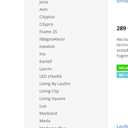
Riml
Juna
seda
Avin
Cityplus
Citypro
289 
Frame 25
IlBagnoAlessi
Akcio
techn
Ineolink
sedad
Ino
hygie
Kartell
SKL
Laurin
WC +
LED zrkadlá
Living By Laufen
Living City
Living Square
Lua
Marbond
Meda
Laufe