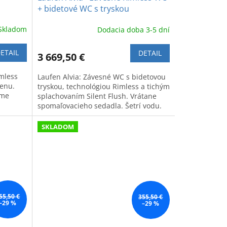
+ bidetové WC s tryskou
Skladom
Dodacia doba 3-5 dní
ETAIL
DETAIL
3 669,50 €
mless
Laufen Alvia: Závesné WC s bidetovou
enu.
tryskou, technológiou Rimless a tichým
ame
splachovaním Silent Flush. Vrátane
spomaľovacieho sedadla. Šetrí vodu.
SKLADOM
55,50 €
355,50 €
–29 %
–29 %