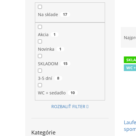
l
Na sklade
17
R
Akcia
1
a
Najpr
d
e
Novinka
1
V
n
SKL
ý
i
SKLADOM
15
WC +
p
e
i
p
3-5 dní
8
s
r
p
o
WC + sedadlo
10
r
d
o
u
ROZBALIŤ FILTER
d
k
u
t
Laufe
k
o
Preskočiť
spom
t
v
Kategórie
kategórie