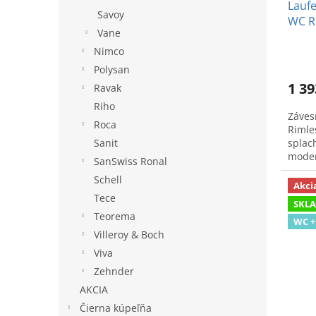
Laufe
Savoy
WC Ri
Vane
hlbo
Nimco
Polysan
1 39
Ravak
Riho
Záves
Roca
Rimle
splac
Sanit
moder
SanSwiss Ronal
hygie
Schell
Akci
Tece
SKL
Teorema
WC +
Villeroy & Boch
Viva
Zehnder
AKCIA
Čierna kúpeľňa