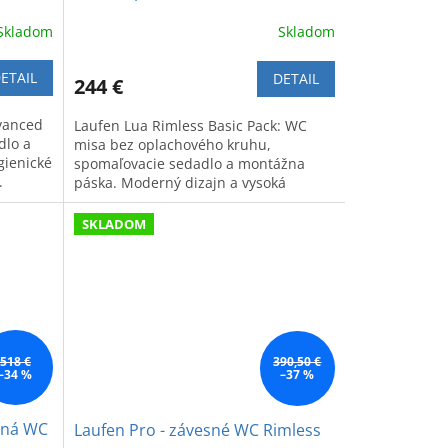
Skladom
Skladom
ETAIL
DETAIL
244 €
vanced
Laufen Lua Rimless Basic Pack: WC
dlo a
misa bez oplachového kruhu,
gienické
spomaľovacie sedadlo a montážna
.
páska. Moderný dizajn a vysoká
hygiena.
SKLADOM
518 €
390,50 €
–34 %
–37 %
esná WC
Laufen Pro - závesné WC Rimless