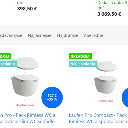
dní
Dodacia doba 3
398,50 €
dní
3 669,50 €
edávanejšie
Najlacnejšie
Najdrahšie
Abecedne
ADOM
SKLADOM
 sedadlo
WC + sedadlo
527 €
–35 %
n Pro - Pack Rimless WC a
Laufen Pro Compact - Pack
aľovacie slim WC sedadlo
Rimless WC a spomaľovacie
WC sedadlo