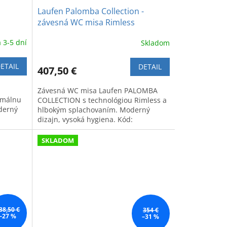
Laufen Palomba Collection -
závesná WC misa Rimless
 3-5 dní
Skladom
ETAIL
DETAIL
407,50 €
Závesná WC misa Laufen PALOMBA
imálnu
COLLECTION s technológiou Rimless a
derný
hlbokým splachovaním. Moderný
dizajn, vysoká hygiena. Kód:
H8208020000001.
SKLADOM
38,50 €
354 €
–27 %
–31 %