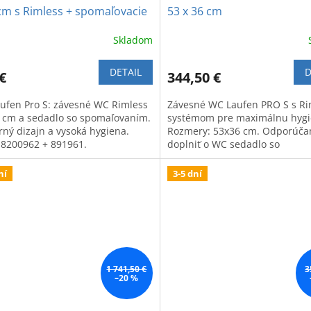
cm s Rimless + spomaľovacie
53 x 36 cm
dlo s poklopom
Skladom
DETAIL
D
€
344,50 €
aufen Pro S: závesné WC Rimless
Závesné WC Laufen PRO S s Ri
 cm a sedadlo so spomaľovaním.
systémom pre maximálnu hygi
ný dizajn a vysoká hygiena.
Rozmery: 53x36 cm. Odporúč
 8200962 + 891961.
doplniť o WC sedadlo so
spomaľovacím mechanizmom.
ní
3-5 dní
1 741,50 €
3
–20 %