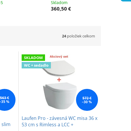
-5
Skladom
360,50 €
24
položiek celkom
SKLADOM
WC + sedadlo
563 €
572 €
–35 %
–30 %
Laufen Pro - závesná WC misa 36 x
 slim
53 cm s Rimless a LCC +
spomaľovacie sedadlo s poklopom