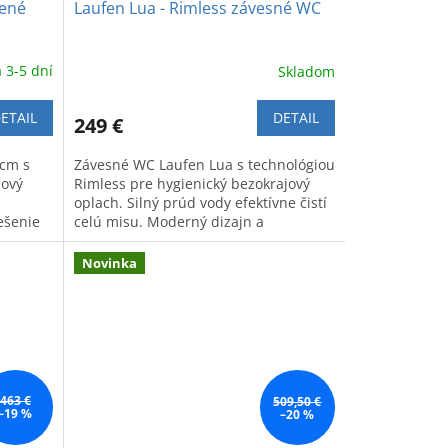
tené
Laufen Lua - Rimless závesné WC
 3-5 dní
Skladom
ETAIL
DETAIL
249 €
 cm s
Závesné WC Laufen Lua s technológiou
jový
Rimless pre hygienický bezokrajový
oplach. Silný prúd vody efektívne čistí
ešenie
celú misu. Moderný dizajn a
jednoduchá údržba.
Novinka
463 €
509,50 €
–19 %
–20 %