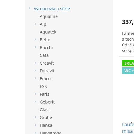
o
v
Výrobcovia a série
Aqualine
337,
Alpi
Aquatek
Laufe
s tec
Bette
údržb
Bocchi
so sp
Cata
Špičko
Creavit
SKL
WC +
Duravit
Emco
ESS
Faris
Geberit
Glass
Grohe
Laufe
Hansa
misa
Hansgrohe