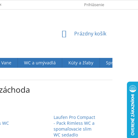
KUPU U NÁS
OBCHODNÉ PODMIENKY (VOP)
Prihlásenie
OCHRANA OSOBN
NÁKUPNÝ
Prázdny košík
KOŠÍK
Vane
WC a umývadlá
Kúty a žľaby
Sprchové sety
 záchoda
Laufen Pro Compact
s WC
- Pack Rimless WC a
spomaľovacie slim
WC sedadlo