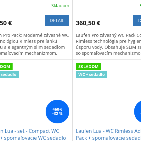
Skladom
DETAIL
D
50 €
360,50 €
n Pro Pack: Moderné závesné WC
Laufen Pro závesný WC Pack C
hnológiou Rimless pre ľahkú
Rimless technológia pre hygie
u a elegantným slim sedadlom
úsporu vody. Obsahuje SLIM s
omaľovacím mechanizmom.
so spomaľovacím mechanizmo
vá kvalita a komfort.
ADOM
SKLADOM
 sedadlo
WC + sedadlo
460 €
–32 %
n Lua - set - Compact WC
Laufen Lua - WC Rimless A
 + spomaľovacie WC sedadlo
Pack + spomaľovacie sedad