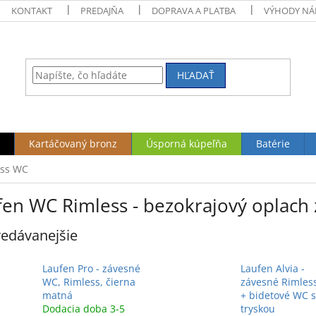
KONTAKT
PREDAJŇA
DOPRAVA A PLATBA
VÝHODY NÁ
HĽADAŤ
Kartáčovaný bronz
Úsporná kúpeľňa
Batérie
ess WC
fen WC Rimless - bezokrajový oplach
edávanejšie
Laufen Pro - závesné
Laufen Alvia -
WC, Rimless, čierna
závesné Rimles
matná
+ bidetové WC s
Dodacia doba 3-5
tryskou