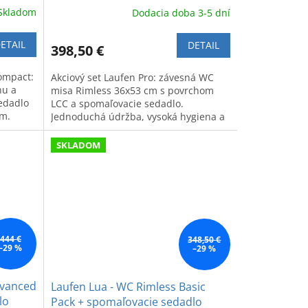
Skladom
Dodacia doba 3-5 dní
ETAIL
DETAIL
398,50 €
ompact:
Akciový set Laufen Pro: závesná WC
nu a
misa Rimless 36x53 cm s povrchom
edadlo
LCC a spomaľovacie sedadlo.
m.
Jednoduchá údržba, vysoká hygiena a
odolnosť voči nečistotám.
SKLADOM
444 €
348,50 €
–29 %
–29 %
dvanced
Laufen Lua - WC Rimless Basic
lo
Pack + spomaľovacie sedadlo