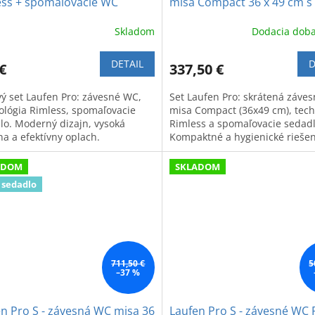
ess + spomaľovacie WC
misa Compact 36 x 49 cm s
dlo
Rimless + spomaľovacie se
Skladom
Dodacia doba
poklopom
DETAIL
D
€
337,50 €
vý set Laufen Pro: závesné WC,
Set Laufen Pro: skrátená záve
ológia Rimless, spomaľovacie
misa Compact (36x49 cm), tech
lo. Moderný dizajn, vysoká
Rimless a spomaľovacie sedadl
na a efektívny oplach.
Kompaktné a hygienické riešen
každej kúpeľne.
ADOM
SKLADOM
 sedadlo
711,50 €
5
–37 %
n Pro S - závesná WC misa 36
Laufen Pro S - závesné WC 