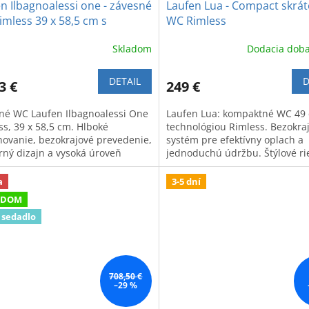
n Ilbagnoalessi one - závesné
Laufen Lua - Compact skrá
mless 39 x 58,5 cm s
WC Rimless
kým splachovaním
Skladom
Dodacia doba
DETAIL
D
3 €
249 €
né WC Laufen Ilbagnoalessi One
Laufen Lua: kompaktné WC 49
ss, 39 x 58,5 cm. Hlboké
technológiou Rimless. Bezokra
hovanie, bezokrajové prevedenie,
systém pre efektívny oplach a
ný dizajn a vysoká úroveň
jednoduchú údržbu. Štýlové ri
ny.
pre modernú kúpeľňu.
a
3-5 dní
ADOM
 sedadlo
708,50 €
–29 %