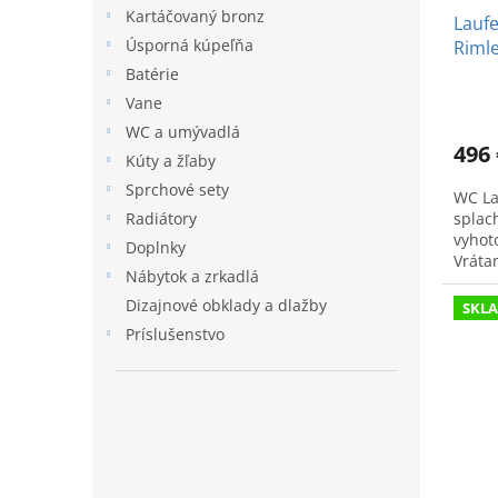
Kartáčovaný bronz
Lauf
Úsporná kúpeľňa
Riml
seda
Batérie
Vane
WC a umývadlá
496 
Kúty a žľaby
Sprchové sety
WC La
splac
Radiátory
vyhot
Doplnky
Vráta
Nábytok a zrkadlá
Dizajnové obklady a dlažby
SKL
Príslušenstvo