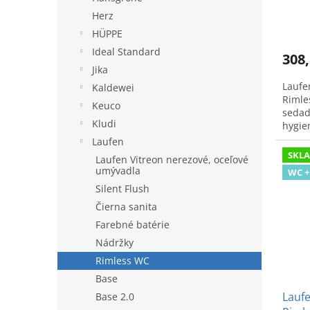
Herz
HÜPPE
Ideal Standard
308,
Jika
Laufe
Kaldewei
Rimle
Keuco
sedad
Kludi
hygie
kúpeľ
Laufen
SKL
Laufen Vitreon nerezové, oceľové
umývadla
WC +
Silent Flush
Čierna sanita
Farebné batérie
Nádržky
Rimless WC
Base
Laufe
Base 2.0