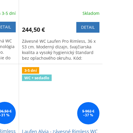
dadlo s
 3-5 dní
Skladom
ETAIL
DETAIL
244,50 €
sná WC
Závesné WC Laufen Pro Rimless, 36 x
nológia
53 cm. Moderný dizajn, švajčiarska
o.
kvalita a vysoký hygienický štandard
ie do
bez oplachového okruhu. Kód:
8.2096.6.
3-5 dní
WC + sedadlo
06,50 €
5 902 €
–31 %
–37 %
Rimless
Laufen Alvia - závesné Rimless WC