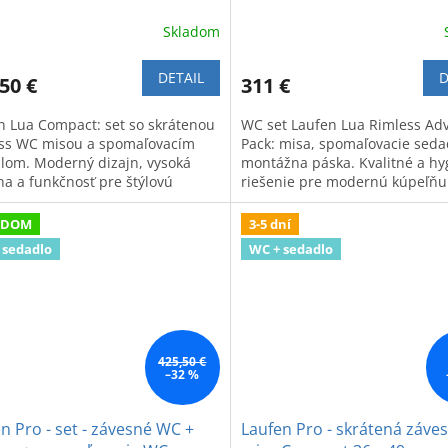
Skladom
DETAIL
D
50 €
311 €
n Lua Compact: set so skrátenou
WC set Laufen Lua Rimless Ad
ss WC misou a spomaľovacím
Pack: misa, spomaľovacie seda
lom. Moderný dizajn, vysoká
montážna páska. Kvalitné a hy
na a funkčnosť pre štýlovú
riešenie pre modernú kúpeľňu
ňu.
ADOM
3-5 dní
 sedadlo
WC + sedadlo
425,50 €
–32 %
n Pro - set - závesné WC +
Laufen Pro - skrátená záv