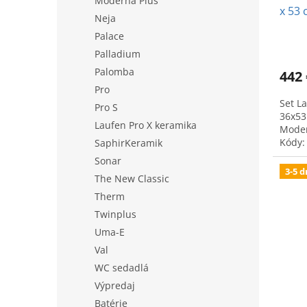
Moderna Plus
x 53 
Neja
seda
Palace
Palladium
Palomba
442 
Pro
Set L
Pro S
36x53
Laufen Pro X keramika
Moder
Kódy:
SaphirKeramik
Sonar
3-5 d
The New Classic
Therm
Twinplus
Uma-E
Val
WC sedadlá
Výpredaj
Batérie