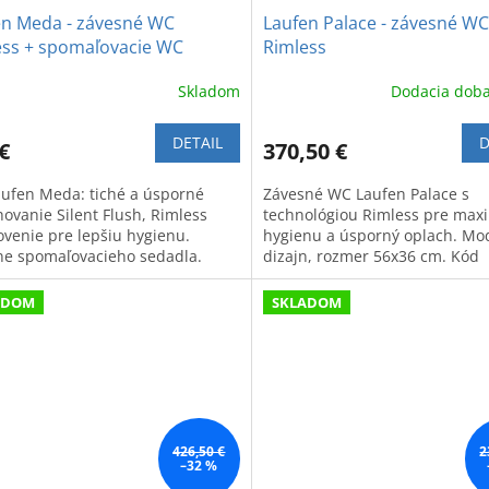
en Meda - závesné WC
Laufen Palace - závesné WC
ess + spomaľovacie WC
Rimless
dlo
Skladom
Dodacia doba
DETAIL
D
€
370,50 €
ufen Meda: tiché a úsporné
Závesné WC Laufen Palace s
hovanie Silent Flush, Rimless
technológiou Rimless pre max
ovenie pre lepšiu hygienu.
hygienu a úsporný oplach. Mo
ne spomaľovacieho sedadla.
dizajn, rozmer 56x36 cm. Kód
produktu: 820706.
ADOM
SKLADOM
426,50 €
2
–32 %