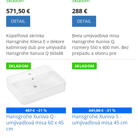
Skladom
Skladom
v
571,50 €
288 €
DETAIL
DETAIL
Kúpeľňová skrinka
Biela umývadlová misa
Hansgrohe Xilesa E v dekore
Hansgrohe Xuniva Q,
kašmírový dub pre umývadlá
rozmery 550 x 400 mm. Bez
Hansgrohe Xanuia Q (60x48
prepadu a otvoru pre
cm). Elegantný dizajn a
batériu. Moderný dizajn a
vysoká kvalita značky
prvotriedna kvalita.
SKLADOM
SKLADOM
Hansgrohe.
457 €
–31 %
341,50 €
–31 %
Hansgrohe Xuniva Q -
Hansgrohe Xuniva S -
umývadlová misa 60 x 45
umývadlová misa 45 cm
cm