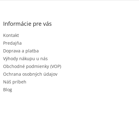
Z
á
p
ä
Informácie pre vás
t
Kontakt
i
e
Predajňa
Doprava a platba
Výhody nákupu u nás
Obchodné podmienky (VOP)
Ochrana osobných údajov
Náš príbeh
Blog