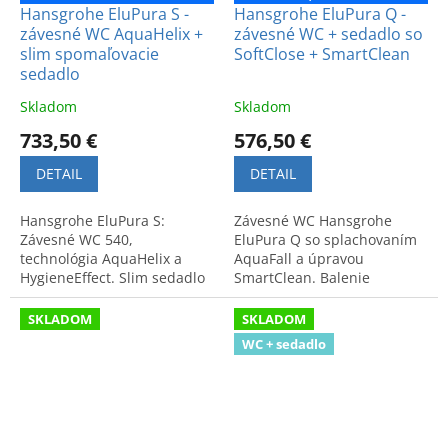
Hansgrohe EluPura S -
Hansgrohe EluPura Q -
závesné WC AquaHelix +
závesné WC + sedadlo so
slim spomaľovacie
SoftClose + SmartClean
sedadlo
Skladom
Skladom
733,50 €
576,50 €
DETAIL
DETAIL
Hansgrohe EluPura S:
Závesné WC Hansgrohe
Závesné WC 540,
EluPura Q so splachovaním
technológia AquaHelix a
AquaFall a úpravou
HygieneEffect. Slim sedadlo
SmartClean. Balenie
so SoftClose a QuickRelease.
obsahuje sedadlo so
Moderný dizajn a vysoká
systémami SoftClose a
SKLADOM
SKLADOM
funkčnosť.
QuickRelease. Elegantná
WC + sedadlo
biela farba.