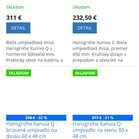
Skladom
Skladom
311 €
232,50 €
DETAIL
DETAIL
Biela umývadlová misa
Hansgrohe Xuniva S: Biela
Hansgrohe Xuniva Q s
umývadlová misa, priemer
rozmermi 600x450 mm.
450 mm. Kruhový dizajn s
Praktický otvor na batériu a
prepadom a otvorom na
prepad. Kvalitná sanitárna
batériu. Moderný vzhľad a
keramika.
vysoká kvalita materiálov.
SKLADOM
SKLADOM
276 €
–32 %
377 €
–31 %
Hansgrohe Xanuia Q -
Hansgrohe Xanuia Q -
brúsené umývadlo na
umývadlo na stenu 80 x
dosku 60 x 48 cm
48 cm