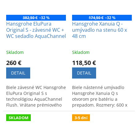
382,50 €
–32 %
174,50 €
–32 %
Hansgrohe EluPura
Hansgrohe Xanuia Q -
Original S - závesné WC +
umývadlo na stenu 60 x
WC sedadlo AquaChannel
48 cm
Skladom
Skladom
260 €
118,50 €
DETAIL
DETAIL
Biele závesné WC Hansgrohe
Biele nástenné umývadlo
EluPura Original S s
Hansgrohe Xanuia Q s
technológiou AquaChannel
otvorom pre batériu a
Flush. Vrátane prémiového
prepadom. Rozmery: 600 x
sedadla so spomaľovacím
480 mm.
mechanizmom.
SKLADOM
3-5 dní