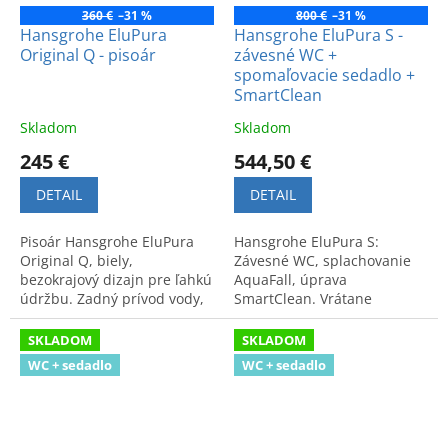
360 €
–31 %
800 €
–31 %
Hansgrohe EluPura
Hansgrohe EluPura S -
Original Q - pisoár
závesné WC +
spomaľovacie sedadlo +
SmartClean
Skladom
Skladom
245 €
544,50 €
DETAIL
DETAIL
Pisoár Hansgrohe EluPura
Hansgrohe EluPura S:
Original Q, biely,
Závesné WC, splachovanie
bezokrajový dizajn pre ľahkú
AquaFall, úprava
údržbu. Zadný prívod vody,
SmartClean. Vrátane
flexibilný odtok. Moderný
sedadla SoftClose a
vzhľad a špičková kvalita.
QuickRelease. Biela farba,
SKLADOM
SKLADOM
vysoká hygiena a kvalita.
WC + sedadlo
WC + sedadlo