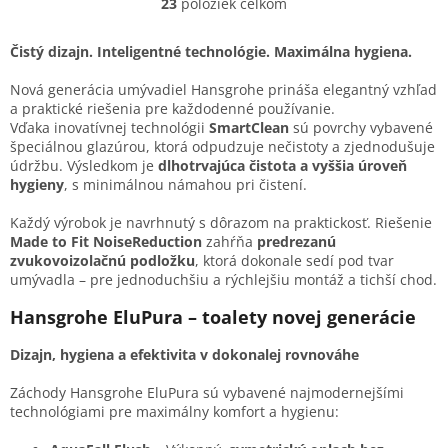
23
položiek celkom
O
dizajn pre vašu kúpeľňu.
v
l
Čistý dizajn. Inteligentné technológie. Maximálna hygiena.
á
d
Nová generácia umývadiel Hansgrohe prináša elegantný vzhľad
a
a praktické riešenia pre každodenné používanie.
c
Vďaka inovatívnej technológii
SmartClean
sú povrchy vybavené
i
špeciálnou glazúrou, ktorá odpudzuje nečistoty a zjednodušuje
e
údržbu. Výsledkom je
dlhotrvajúca čistota a vyššia úroveň
p
hygieny
, s minimálnou námahou pri čistení.
r
v
Každý výrobok je navrhnutý s dôrazom na praktickosť. Riešenie
k
Made to Fit NoiseReduction
zahŕňa
predrezanú
y
zvukovoizolačnú podložku
, ktorá dokonale sedí pod tvar
v
umývadla – pre jednoduchšiu a rýchlejšiu montáž a tichší chod.
ý
p
Hansgrohe EluPura – toalety novej generácie
i
s
Dizajn, hygiena a efektivita v dokonalej rovnováhe
u
Záchody Hansgrohe EluPura sú vybavené najmodernejšími
technológiami pre maximálny komfort a hygienu: