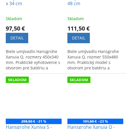
x 34 cm
48 cm
Skladom
Skladom
97,50 €
111,50 €
DETAIL
DETAIL
Biele umývadlo Hansgrohe
Biele umývadlo Hansgrohe
Xanuia Q, rozmery 450x340
Xanuia Q, rozmer 550x480
mm. Praktické vyhotovenie s
mm. Praktický model s
otvorom pre batériu a
otvorom pre batériu a
prepadom. Moderný a
prepadom. Moderný dizajn
nadčasový dizajn.
a vysoká kvalita.
SKLADOM
SKLADOM
298,50 €
–31 %
101,50 €
–23 %
Hansgrohe Xuniva S -
Hansgrohe Xanuia Q -