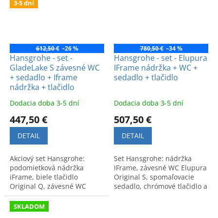
3-5 dní
612,50 €
–26 %
780,50 €
–34 %
Hansgrohe - set -
Hansgrohe - set - Elupura
GladeLake S závesné WC
IFrame nádržka + WC +
+ sedadlo + Iframe
sedadlo + tlačidlo
nádržka + tlačidlo
Dodacia doba 3-5 dní
Dodacia doba 3-5 dní
447,50 €
507,50 €
DETAIL
DETAIL
Akciový set Hansgrohe:
Set Hansgrohe: nádržka
podomietková nádržka
IFrame, závesné WC Elupura
iFrame, biele tlačidlo
Original S, spomaľovacie
Original Q, závesné WC
sedadlo, chrómové tlačidlo a
GladeLake a spomaľovacie
zvuková izolácia. Kompletné
sedadlo. Kvalitné a úsporné
riešenie pre vašu kúpeľňu.
SKLADOM
riešenie.