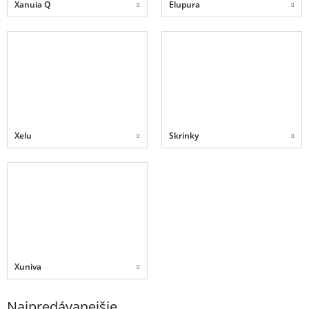
Xanuia Q
Elupura
Xelu
Skrinky
Xuniva
Najpredávanejšie