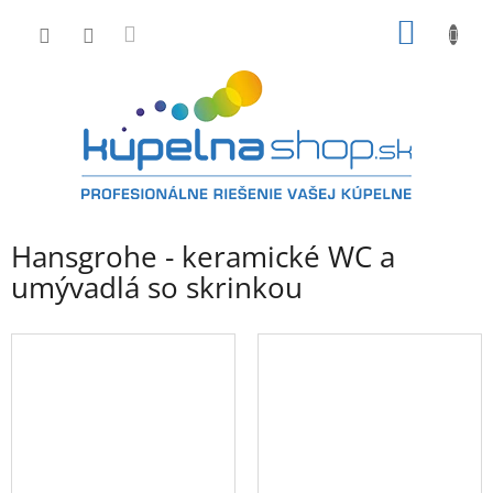
Prejsť
NÁKU
na
obsah
KOŠÍK
Hansgrohe - keramické WC a
umývadlá so skrinkou