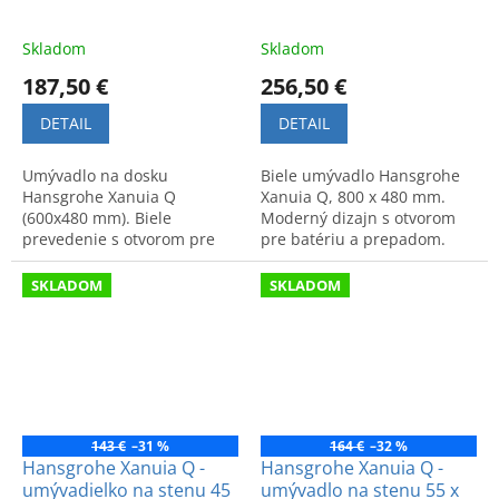
Skladom
Skladom
187,50 €
256,50 €
DETAIL
DETAIL
Umývadlo na dosku
Biele umývadlo Hansgrohe
Hansgrohe Xanuia Q
Xanuia Q, 800 x 480 mm.
(600x480 mm). Biele
Moderný dizajn s otvorom
prevedenie s otvorom pre
pre batériu a prepadom.
batériu a prepadom,
Praktické a kvalitné riešenie
brúsená spodná strana a
do každej kúpeľne.
SKLADOM
SKLADOM
moderný dizajn.
143 €
–31 %
164 €
–32 %
Hansgrohe Xanuia Q -
Hansgrohe Xanuia Q -
umývadielko na stenu 45
umývadlo na stenu 55 x