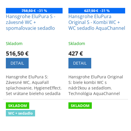
758,50 €
–31 %
627,50 €
–31 %
Hansgrohe EluPura S -
Hansgrohe EluPura
závesné WC +
Original S - Kombi WC +
spomaľovacie sedadlo
WC sedadlo AquaChannel
Skladom
Skladom
516,50 €
427 €
DETAIL
DETAIL
Hansgrohe EluPura S:
Hansgrohe EluPura Original
Závesné WC, AquaFall
S: biele kombi WC s
splachovanie, HygieneEffect.
nádržkou a sedadlom.
Set vrátane bieleho sedadla
Technológia AquaChannel
so systémom SoftClose a
Flush zaisťuje vysokú čistotu.
QuickRelease.
Moderný a funkčný dizajn.
SKLADOM
SKLADOM
WC + sedadlo