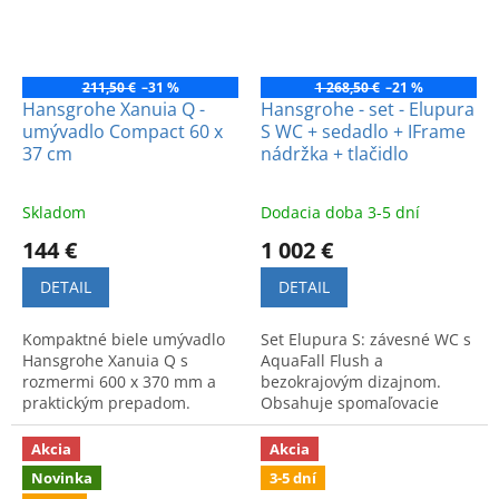
211,50 €
–31 %
1 268,50 €
–21 %
Hansgrohe Xanuia Q -
Hansgrohe - set - Elupura
umývadlo Compact 60 x
S WC + sedadlo + IFrame
37 cm
nádržka + tlačidlo
Skladom
Dodacia doba 3-5 dní
144 €
1 002 €
DETAIL
DETAIL
Kompaktné biele umývadlo
Set Elupura S: závesné WC s
Hansgrohe Xanuia Q s
AquaFall Flush a
rozmermi 600 x 370 mm a
bezokrajovým dizajnom.
praktickým prepadom.
Obsahuje spomaľovacie
Moderný dizajn vhodný pre
sedadlo, nádržku Iframe a
každodenné pohodlie v
chrómové tlačidlo Element E.
Akcia
Akcia
kúpeľni.
Novinka
3-5 dní