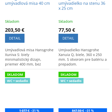
umývadlová misa 40 cm
umývadielko na stenu 36
x 25 cm
Skladom
Skladom
203,50 €
77,50 €
DETAIL
DETAIL
Umývadlová misa Hansgrohe
Umývadielko Hansgrohe
Xuniva S: biely
Xanuia Q, biele, 360 x 250
minimalistický dizajn,
mm. S otvorom pre batériu a
priemer 400 mm, bez
prepadom.
prepadu a otvoru na
batériu. Vhodná pre
SKLADOM
SKLADOM
moderné kúpeľne.
WC + sedadlo
WC + sedadlo
1 077 €
–31 %
847,50 €
–31 %