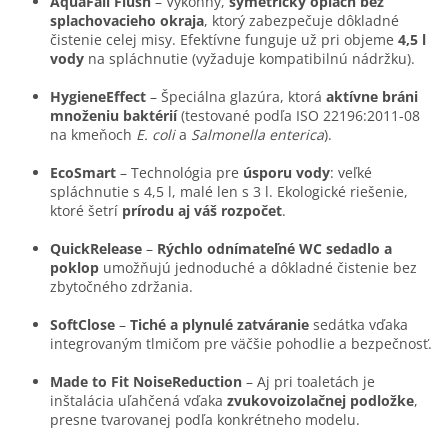
AquaFall Flush
– Výkonný,
symetrický oplach bez
splachovacieho okraja
, ktorý zabezpečuje dôkladné
čistenie celej misy. Efektívne funguje už pri objeme
4,5 l
vody
na spláchnutie (vyžaduje kompatibilnú nádržku).
HygieneEffect
– Špeciálna glazúra, ktorá
aktívne bráni
množeniu baktérií
(testované podľa ISO 22196:2011-08
na kmeňoch
E. coli
a
Salmonella enterica
).
EcoSmart
– Technológia pre
úsporu vody
: veľké
spláchnutie s 4,5 l, malé len s 3 l. Ekologické riešenie,
ktoré šetrí
prírodu aj váš rozpočet
.
QuickRelease
–
Rýchlo odnímateľné WC sedadlo a
poklop
umožňujú jednoduché a dôkladné čistenie bez
zbytočného zdržania.
SoftClose
–
Tiché a plynulé zatváranie
sedátka vďaka
integrovaným tlmičom pre väčšie pohodlie a bezpečnosť.
Made to Fit NoiseReduction
– Aj pri toaletách je
inštalácia uľahčená vďaka
zvukovoizolačnej podložke
,
presne tvarovanej podľa konkrétneho modelu.