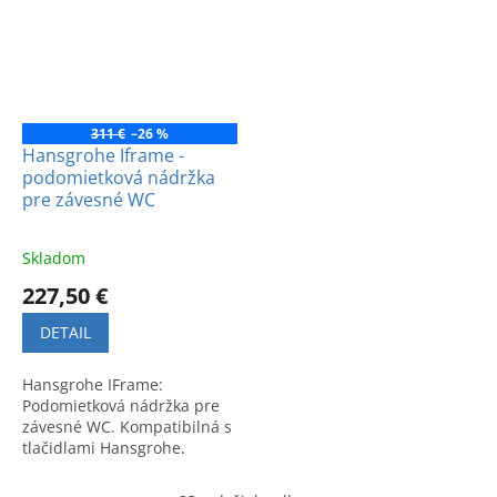
311 €
–26 %
Hansgrohe Iframe -
podomietková nádržka
pre závesné WC
Skladom
227,50 €
DETAIL
Hansgrohe IFrame:
Podomietková nádržka pre
závesné WC. Kompatibilná s
tlačidlami Hansgrohe.
Nemecká kvalita,
spoľahlivosť a moderný