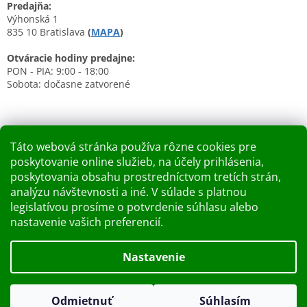
Predajňa:
Výhonská 1
835 10 Bratislava
(
MAPA
)
Otváracie hodiny predajne:
PON - PIA: 9:00 - 18:00
Sobota: dočasne zatvorené
Táto webová stránka používa rôzne cookies pre
poskytovanie online služieb, na účely prihlásenia,
Nákupný košík
poskytovania obsahu prostredníctvom tretích strán,
analýzu návštevnosti a iné. V súlade s platnou
0
KS /
0 €
legislatívou prosíme o potvrdenie súhlasu alebo
nastavenie vašich preferencií.
Vytvoril Shoptet
Nastavenie
Dobry deň Chceme Vás informovať, že predajňa bude zatvorená
Copyright 2026
Kupelnashop.sk
. Všetky práva vyhradené.
v piatok 7.8.2026. Ďakujeme za pochopenie S pozdravom
Odmietnuť
Súhlasím
Upraviť nastavenie cookies