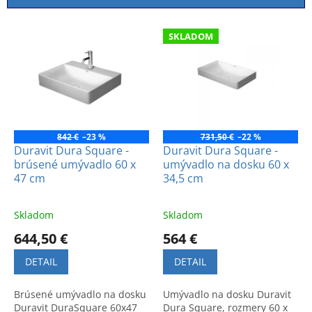
i
e
V
p
SKLADOM
ý
r
p
o
i
d
s
u
p
k
r
t
o
842 €
–23 %
731,50 €
–22 %
o
d
Duravit Dura Square -
Duravit Dura Square -
v
brúsené umývadlo 60 x
umývadlo na dosku 60 x
u
47 cm
34,5 cm
k
t
o
Skladom
Skladom
v
644,50 €
564 €
DETAIL
DETAIL
Brúsené umývadlo na dosku
Umývadlo na dosku Duravit
Duravit DuraSquare 60x47
Dura Square, rozmery 60 x