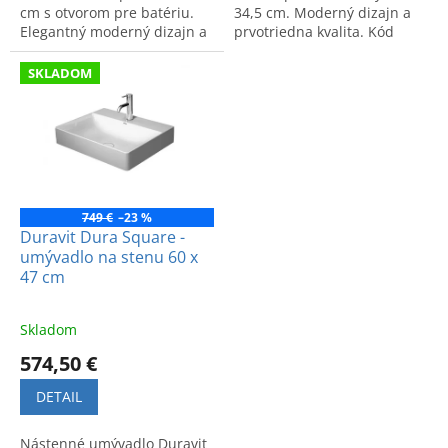
cm s otvorom pre batériu.
34,5 cm. Moderný dizajn a
Elegantný moderný dizajn a
prvotriedna kvalita. Kód
vysoká kvalita. Kód:
výrobku: 2355600000.
2353600071.
SKLADOM
749 €
–23 %
Duravit Dura Square -
umývadlo na stenu 60 x
47 cm
Skladom
574,50 €
DETAIL
Nástenné umývadlo Duravit