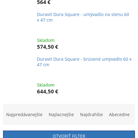
564 €
Duravit Dura Square - umývadlo na stenu 60
x 47 cm
Skladom
574,50 €
Duravit Dura Square - brúsené umývadlo 60 x
47 cm
Skladom
644,50 €
R
a
Najpredávanejšie
Najlacnejšie
Najdrahšie
Abecedne
d
e
n
OTVORIŤ FILTER