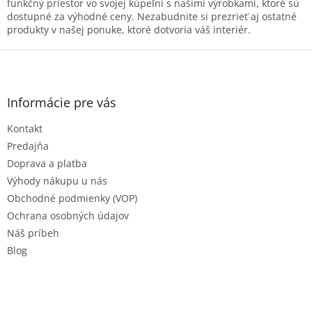
s
funkčný priestor vo svojej kúpeľni s našimi výrobkami, ktoré sú
u
dostupné za výhodné ceny. Nezabudnite si prezrieť aj ostatné
produkty v našej ponuke, ktoré dotvoria váš interiér.
Z
á
p
ä
Informácie pre vás
t
Kontakt
i
e
Predajňa
Doprava a platba
Výhody nákupu u nás
Obchodné podmienky (VOP)
Ochrana osobných údajov
Náš príbeh
Blog