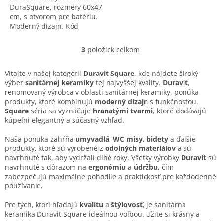
DuraSquare, rozmery 60x47
cm, s otvorom pre batériu.
Moderný dizajn. Kód
výrobku: 2353600041.
3
položiek celkom
O
v
l
Vitajte v našej kategórii
Duravit Square
, kde nájdete široký
á
výber
sanitárnej keramiky
tej najvyššej kvality.
Duravit
,
d
renomovaný výrobca v oblasti sanitárnej keramiky, ponúka
a
produkty, ktoré kombinujú
moderný dizajn
s funkčnosťou.
c
Square
séria sa vyznačuje
hranatými tvarmi
, ktoré dodávajú
i
kúpeľni elegantný a súčasný vzhľad.
e
p
Naša ponuka zahŕňa
umyvadlá
,
WC misy
,
bidety
a ďalšie
r
produkty, ktoré sú vyrobené z
odolných materiálov
a sú
v
navrhnuté tak, aby vydržali dlhé roky. Všetky výrobky
Duravit
sú
k
navrhnuté s dôrazom na
ergonómiu
a
údržbu
, čím
y
zabezpečujú maximálne pohodlie a praktickosť pre každodenné
v
používanie.
ý
p
Pre tých, ktorí hľadajú
kvalitu
a
štýlovosť
, je sanitárna
i
keramika Duravit Square ideálnou voľbou. Užite si krásny a