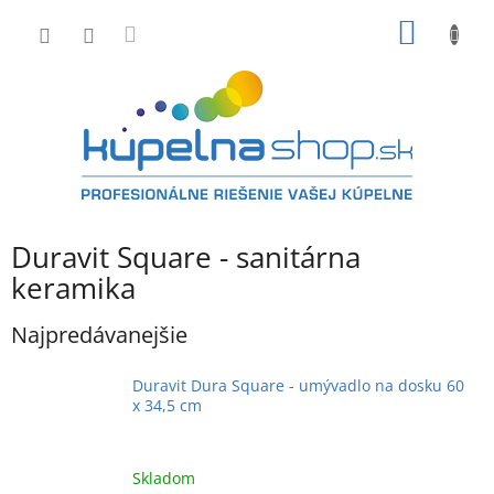
Prejsť
NÁKU
na
obsah
KOŠÍK
Duravit Square - sanitárna
keramika
Najpredávanejšie
Duravit Dura Square - umývadlo na dosku 60
x 34,5 cm
Skladom