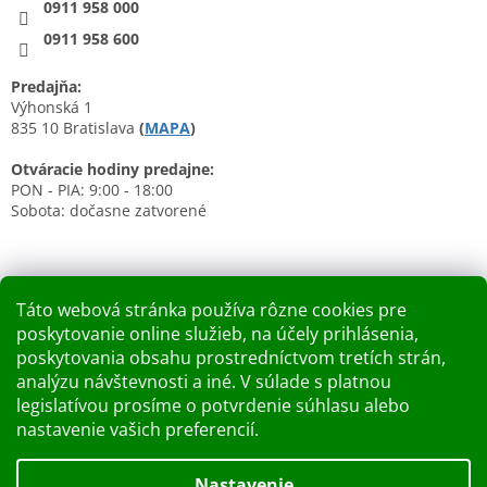
0911 958 000
0911 958 600
Predajňa:
Výhonská 1
835 10 Bratislava
(
MAPA
)
Otváracie hodiny predajne:
PON - PIA: 9:00 - 18:00
Sobota: dočasne zatvorené
Táto webová stránka používa rôzne cookies pre
poskytovanie online služieb, na účely prihlásenia,
Nákupný košík
poskytovania obsahu prostredníctvom tretích strán,
analýzu návštevnosti a iné. V súlade s platnou
0
KS /
0 €
legislatívou prosíme o potvrdenie súhlasu alebo
nastavenie vašich preferencií.
Vytvoril Shoptet
Nastavenie