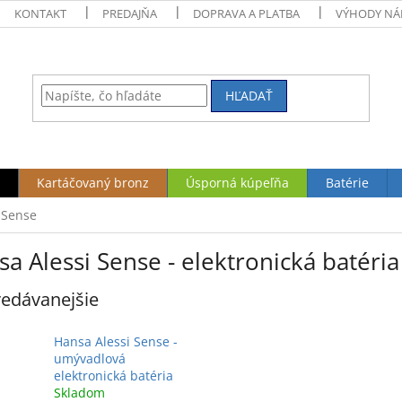
KONTAKT
PREDAJŇA
DOPRAVA A PLATBA
VÝHODY NÁ
HĽADAŤ
Kartáčovaný bronz
Úsporná kúpeľňa
Batérie
 Sense
a Alessi Sense - elektronická batéri
edávanejšie
Hansa Alessi Sense -
umývadlová
elektronická batéria
Skladom