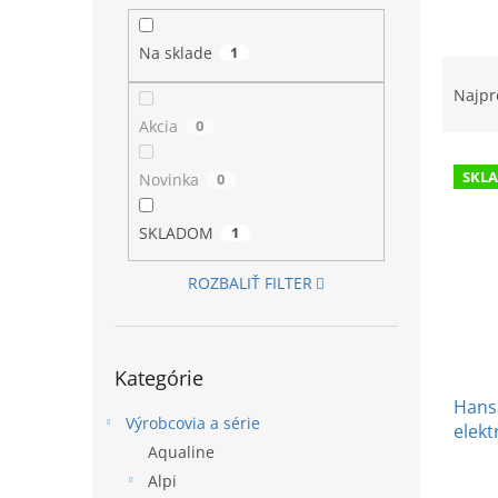
l
Na sklade
1
R
a
Najpr
d
Akcia
0
e
V
n
SKL
Novinka
0
ý
i
p
e
SKLADOM
1
i
p
s
r
p
ROZBALIŤ FILTER
o
r
d
o
u
d
k
Preskočiť
Kategórie
kategórie
u
t
k
Hansa
o
Výrobcovia a série
t
elekt
v
Aqualine
o
v
Alpi