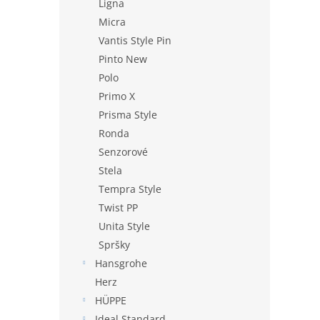
Ligna
Micra
Vantis Style Pin
Pinto New
Polo
Primo X
Prisma Style
Ronda
Senzorové
Stela
Tempra Style
Twist PP
Unita Style
Spršky
Hansgrohe
Herz
HÜPPE
Ideal Standard