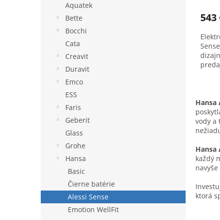
Aquatek
543 
Bette
Bocchi
Elekt
Cata
Sense
dizajn
Creavit
preda
Duravit
Výhon
Emco
ESS
Hansa 
Faris
poskytl
Geberit
vody a 
nežiadu
Glass
Grohe
Hansa 
každý 
Hansa
navyše 
Basic
Čierne batérie
Investu
ktorá s
Alessi Sense
Emotion WellFit