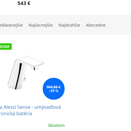
543 €
edávanejšie
Najlacnejšie
Najdrahšie
Abecedne
ADOM
904,50 €
–39 %
 Alessi Sense - umývadlová
ronická batéria
Skladom