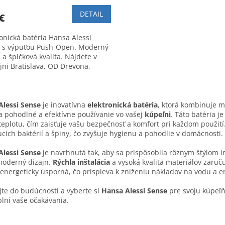
DETAIL
€
ronická batéria Hansa Alessi
 s výpuťou Push-Open. Moderný
 a špičková kvalita. Nájdete v
jni Bratislava, OD Drevona,
ská 1.
O
v
Alessi Sense
je inovatívna
elektronická batéria
, ktorá kombinuje 
l
a pohodlné a efektívne používanie vo vašej
kúpeľni
. Táto batéria 
á
teplotu, čím zaisťuje vašu bezpečnosť a komfort pri každom použi
d
cich baktérií a špiny, čo zvyšuje hygienu a pohodlie v domácnosti.
a
c
Alessi Sense
je navrhnutá tak, aby sa prispôsobila rôznym štýlom in
i
moderný dizajn.
Rýchla inštalácia
a vysoká kvalita materiálov zaruč
e
energeticky úsporná, čo prispieva k zníženiu nákladov na vodu a e
p
r
jte do budúcnosti a vyberte si
Hansa Alessi Sense
pre svoju kúpeľň
v
plní vaše očakávania.
k
y
v