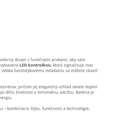
moderný dizajn s funkčnými prvkami, aby vám
je vybavená
LED kontrolkou
, ktorá signalizuje stav
tí. Vďaka bezdotykovému ovládaniu sa môžete zbaviť
teriérov, pričom jej elegantný vzhľad skvele doplní
ujú dlhú životnosť a minimálnu údržbu. Batéria je
nergiu.
u – kombináciu štýlu, funkčnosti a technológie,