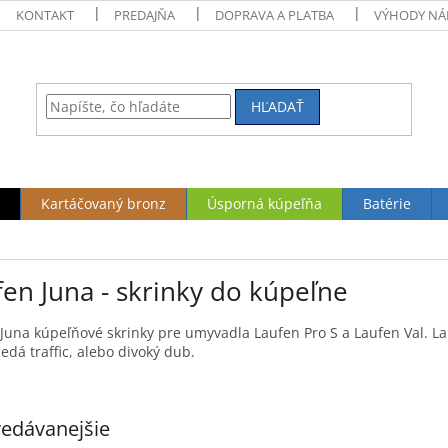
KONTAKT
PREDAJŇA
DOPRAVA A PLATBA
VÝHODY NÁ
HĽADAŤ
Kartáčovaný bronz
Úsporná kúpeľňa
Batérie
en Juna - skrinky do kúpeľne
Juna kúpeľňové skrinky pre umyvadla Laufen Pro S a Laufen Val. La
šedá traffic, alebo divoký dub.
edávanejšie