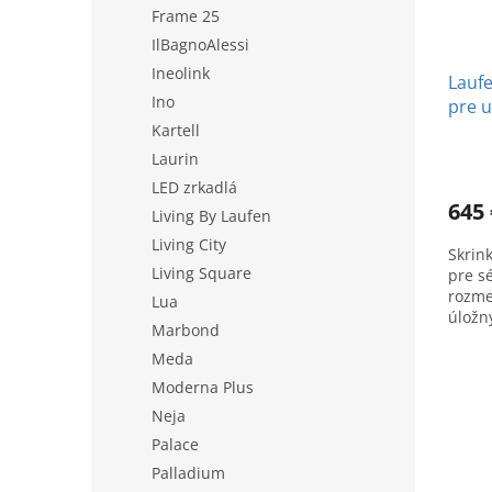
Frame 25
IlBagnoAlessi
Ineolink
Laufe
Ino
pre 
Kartell
Laurin
LED zrkadlá
645 
Living By Laufen
Living City
Skrin
Living Square
pre s
rozme
Lua
úložný
Marbond
vašu 
Meda
Moderna Plus
Neja
Palace
Palladium