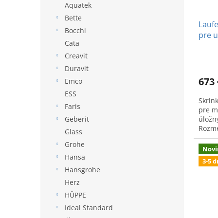
d
k
Aquatek
u
t
Bette
Laufe
k
o
Bocchi
pre 
t
v
Cata
o
Creavit
v
Duravit
673 
Emco
ESS
Skrin
Faris
pre m
úložn
Geberit
Rozme
Glass
Grohe
Novi
Hansa
3-5 d
Hansgrohe
Herz
HÜPPE
Ideal Standard