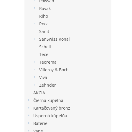
Polysan
Ravak
Riho
Roca
Sanit
SanSwiss Ronal
Schell
Tece
Teorema
Villeroy & Boch
Viva
Zehnder
AKCIA
Čierna kúpeľňa
Kartáčovaný bronz
Úsporná kúpeľňa
Batérie
Vane