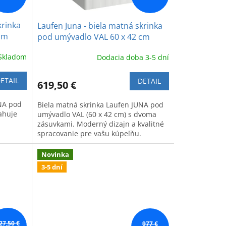
krinka
Laufen Juna - biela matná skrinka
cm
pod umývadlo VAL 60 x 42 cm
Skladom
Dodacia doba 3-5 dní
ETAIL
DETAIL
619,50 €
UNA pod
Biela matná skrinka Laufen JUNA pod
ahuje
umývadlo VAL (60 x 42 cm) s dvoma
zásuvkami. Moderný dizajn a kvalitné
spracovanie pre vašu kúpeľňu.
Novinka
3-5 dní
27,50 €
977 €