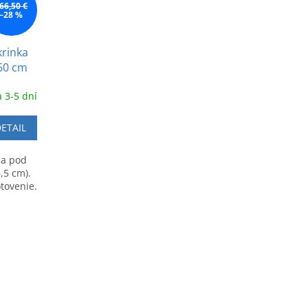
66,50 €
–28 %
krinka
60 cm
 3-5 dní
ETAIL
na pod
,5 cm).
tovenie.