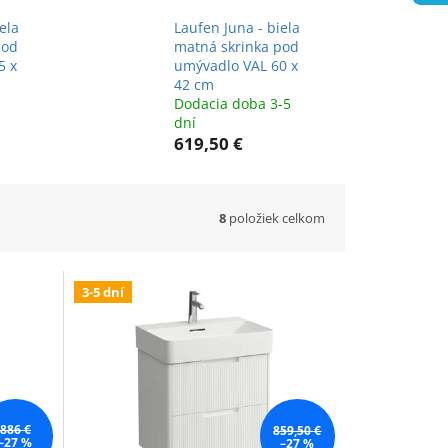
ela
Laufen Juna - biela
pod
matná skrinka pod
5 x
umývadlo VAL 60 x
42 cm
Dodacia doba 3-5
dní
619,50 €
8
položiek celkom
3-5 dní
886 €
859,50 €
–27 %
–27 %