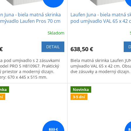
n Juna - biela matná skrinka
Laufen Juna - biela matná s
umývadlo Laufen Pros 70 cm
pod umývadlo VAL 65 x 42 
Skladom
DETAIL
D
€
638,50 €
ka pod umývadlo s 2 zásuvkami
Biela matná skrinka Laufen J
odel PRO S H810967. Praktický
umývadlo VAL 65 x 42 cm. Obs
ý priestor a moderný dizajn.
dve zásuvky a moderný dizajn.
ry: 670 x 445 x 515 mm.
nka
Novinka
ní
3-5 dní
833 €
8