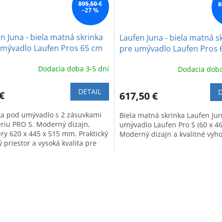
895,50 €
8
–27 %
n Juna - biela matná skrinka
Laufen Juna - biela matná s
umývadlo Laufen Pros 65 cm
pre umývadlo Laufen Pros 
Dodacia doba 3-5 dní
Dodacia doba
DETAIL
D
€
617,50 €
ka pod umývadlo s 2 zásuvkami
Biela matná skrinka Laufen Ju
ériu PRO S. Moderný dizajn,
umývadlo Laufen Pro S (60 x 46
ry 620 x 445 x 515 mm. Praktický
Moderný dizajn a kvalitné vyho
 priestor a vysoká kvalita pre
kúpeľňu.
O
v
l
á
d
a