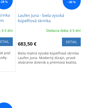
–28 %
–30 %
krinka
Laufen Juna - biela vysoká
cm
kúpeľňová skrinka
 3-5 dní
Dodacia doba 3-5 dní
ETAIL
DETAIL
683,50 €
UNA pod
Biela matná vysoká kúpeľňová skrinka
uvky.
Laufen Juna. Moderný dizajn, pravé
otváranie dvierok a prémiová kvalita.