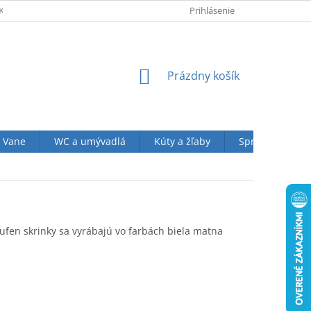
KUPU U NÁS
OBCHODNÉ PODMIENKY (VOP)
Prihlásenie
OCHRANA OSOBN
NÁKUPNÝ
Prázdny košík
KOŠÍK
Vane
WC a umývadlá
Kúty a žľaby
Sprchové sety
ufen skrinky sa vyrábajú vo farbách biela matna