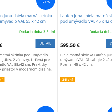
–27 %
n Juna - biela matná skrinka
Laufen Juna - biela matná s
umývadlo VAL 55 x 42 cm
pod umývadlo VAL 45 x 42 
Dodacia doba 3-5 dní
Dodacia doba
DETAIL
D
€
595,50 €
 matná skrinka pod umývadlo
Biela matná skrinka Laufen J
n JUNA. 2 zásuvky. Určená pre
umývadlo VAL. Obsahuje 2 zás
dlo VAL 55x42 cm. Praktický
Rozmer 45 x 42 cm.
ý priestor v modernom dizajne.
ní
3-5 dní