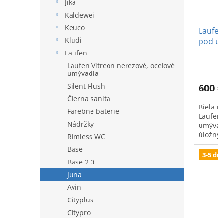
Jika
Kaldewei
Keuco
Laufe
Kludi
pod 
Laufen
Laufen Vitreon nerezové, oceľové
umývadla
600 
Silent Flush
Čierna sanita
Biela
Farebné batérie
Laufe
Nádržky
umýva
úložn
Rimless WC
Base
3-5 d
Base 2.0
Juna
Avin
Cityplus
Citypro