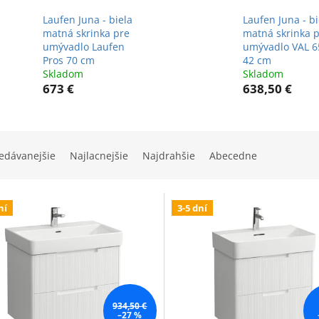
Laufen Juna - biela
Laufen Juna - bi
matná skrinka pre
matná skrinka 
umývadlo Laufen
umývadlo VAL 6
Pros 70 cm
42 cm
Skladom
Skladom
673 €
638,50 €
edávanejšie
Najlacnejšie
Najdrahšie
Abecedne
ní
3-5 dní
934,50 €
–27 %