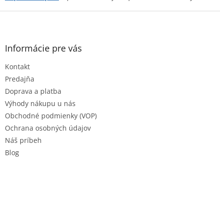
v
ý
Z
p
á
i
p
s
ä
Informácie pre vás
u
t
Kontakt
i
e
Predajňa
Doprava a platba
Výhody nákupu u nás
Obchodné podmienky (VOP)
Ochrana osobných údajov
Náš príbeh
Blog