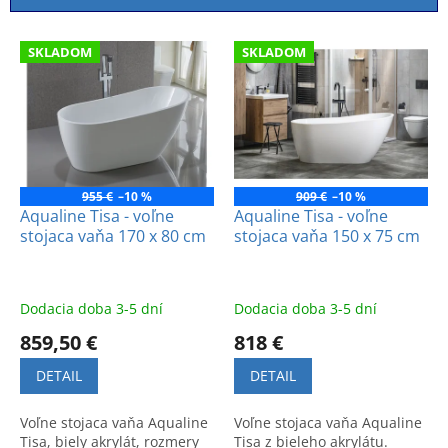
i
e
V
p
SKLADOM
SKLADOM
ý
r
p
o
i
d
s
u
p
k
r
t
o
955 €
–10 %
909 €
–10 %
o
d
Aqualine Tisa - voľne
Aqualine Tisa - voľne
v
stojaca vaňa 170 x 80 cm
stojaca vaňa 150 x 75 cm
u
k
t
o
Dodacia doba 3-5 dní
Dodacia doba 3-5 dní
v
859,50 €
818 €
DETAIL
DETAIL
Voľne stojaca vaňa Aqualine
Voľne stojaca vaňa Aqualine
Tisa, biely akrylát, rozmery
Tisa z bieleho akrylátu.