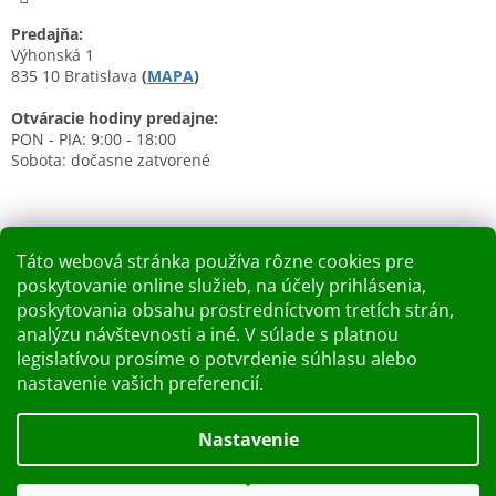
Predajňa:
Výhonská 1
835 10 Bratislava
(
MAPA
)
Otváracie hodiny predajne:
PON - PIA: 9:00 - 18:00
Sobota: dočasne zatvorené
Táto webová stránka používa rôzne cookies pre
poskytovanie online služieb, na účely prihlásenia,
Nákupný košík
poskytovania obsahu prostredníctvom tretích strán,
analýzu návštevnosti a iné. V súlade s platnou
0
KS /
0 €
legislatívou prosíme o potvrdenie súhlasu alebo
nastavenie vašich preferencií.
Vytvoril Shoptet
Nastavenie
Dobry deň Chceme Vás informovať, že predajňa bude zatvorená
Copyright 2026
Kupelnashop.sk
. Všetky práva vyhradené.