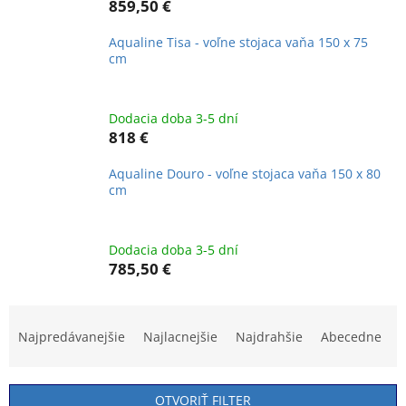
859,50 €
Aqualine Tisa - voľne stojaca vaňa 150 x 75
cm
Dodacia doba 3-5 dní
818 €
Aqualine Douro - voľne stojaca vaňa 150 x 80
cm
Dodacia doba 3-5 dní
785,50 €
R
a
Najpredávanejšie
Najlacnejšie
Najdrahšie
Abecedne
d
e
n
OTVORIŤ FILTER