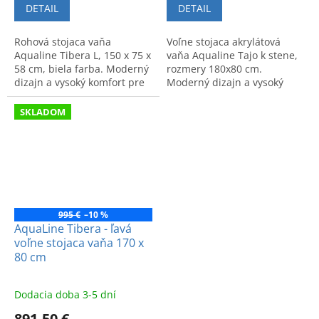
DETAIL
DETAIL
Rohová stojaca vaňa
Voľne stojaca akrylátová
Aqualine Tibera L, 150 x 75 x
vaňa Aqualine Tajo k stene,
58 cm, biela farba. Moderný
rozmery 180x80 cm.
dizajn a vysoký komfort pre
Moderný dizajn a vysoký
vašu kúpeľňu.
komfort pre vašu kúpeľňu.
SKLADOM
995 €
–10 %
AquaLine Tibera - ľavá
voľne stojaca vaňa 170 x
80 cm
Dodacia doba 3-5 dní
891,50 €