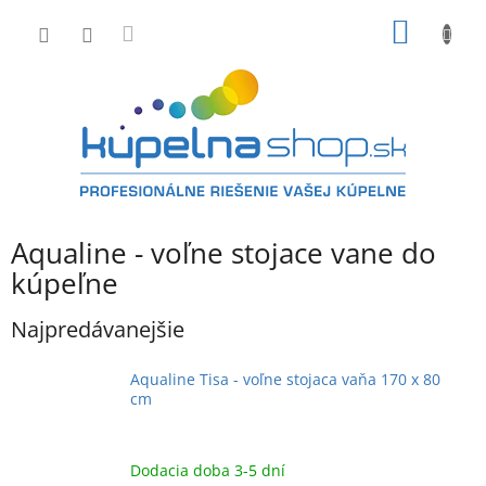
Prejsť
NÁKU
na
obsah
KOŠÍK
Aqualine - voľne stojace vane do
kúpeľne
Najpredávanejšie
Aqualine Tisa - voľne stojaca vaňa 170 x 80
cm
Dodacia doba 3-5 dní