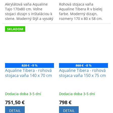
Akrylátová vaňa Aqualine
Rohová stojaca vaňa
Tajo 170x80 cm. Voľne
Aqualine Tibera R v bielej
stojaci dizajn s inštaláciou k
farbe. Moderný dizajn,
stene. Moderný štýl a vysoký
rozmery 170 x 80 x 58 cm.
komfort.
SKLADOM
828 €
–9 %
868 €
–8 %
Aqualine Tibera - rohová
Aqualine Tibera - rohová
stojaca vaňa 140 x 70 cm
stojaca vaňa 150 x 75 cm
Dodacia doba 3-5 dní
Dodacia doba 3-5 dní
751,50 €
798 €
DETAIL
DETAIL