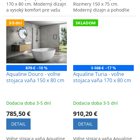
170 x 80 cm. Moderný dizajn
Rozmery 150 x 75 cm.
a vysoký komfort pre vašu
Moderný dizajn a pohodlie
kúpeľňu.
pre vašu kúpeľňu.
3-5 dní
SKLADOM
879 €
–10 %
1 108 €
–17 %
Aqualine Douro - voľne
Aqualine Turia - voľne
stojaca vaňa 150 x 80 cm
stojaca vaňa 170 x 80 cm
Dodacia doba 3-5 dní
Dodacia doba 3-5 dní
785,50 €
910,20 €
DETAIL
DETAIL
Voľne stojaca vaňa Aqualine
Voľne stojaca vaňa Aqualine