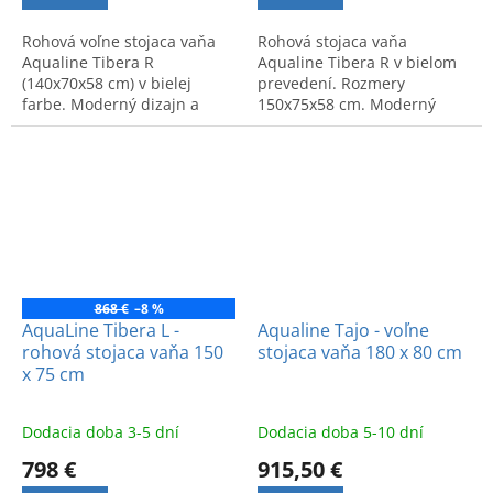
Rohová voľne stojaca vaňa
Rohová stojaca vaňa
Aqualine Tibera R
Aqualine Tibera R v bielom
(140x70x58 cm) v bielej
prevedení. Rozmery
farbe. Moderný dizajn a
150x75x58 cm. Moderný
kvalitné spracovanie pre
dizajn a maximálne pohodlie
maximálny komfort.
pre vašu kúpeľňu.
868 €
–8 %
AquaLine Tibera L -
Aqualine Tajo - voľne
rohová stojaca vaňa 150
stojaca vaňa 180 x 80 cm
x 75 cm
Dodacia doba 3-5 dní
Dodacia doba 5-10 dní
798 €
915,50 €