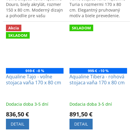
Douro, biely akrylát, rozmer
Turia s rozmermi 170 x 80
150 x 80 cm. Moderný dizajn
cm. Elegantný pruhovaný
a pohodlie pre vašu
motív a biele prevedenie.
kúpeľňu.
Kvalitný a štýlový prvok do
kúpeľne.
Akcia
SKLADOM
SKLADOM
919 €
–8 %
995 €
–10 %
Aqualine Tajo - voľne
Aqualine Tibera - rohová
stojaca vaňa 170 x 80 cm
stojaca vaňa 170 x 80 cm
Dodacia doba 3-5 dní
Dodacia doba 3-5 dní
836,50 €
891,50 €
DETAIL
DETAIL