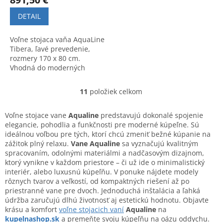
DETAIL
Voľne stojaca vaňa AquaLine
Tibera, ľavé prevedenie,
rozmery 170 x 80 cm.
Vhodná do moderných
kúpeľní.
11
položiek celkom
O
v
l
Voľne stojace vane
Aqualine
predstavujú dokonalé spojenie
á
elegancie, pohodlia a funkčnosti pre moderné kúpeľne. Sú
d
ideálnou voľbou pre tých, ktorí chcú zmeniť bežné kúpanie na
a
zážitok plný relaxu.
Vane Aqualine
sa vyznačujú kvalitným
c
spracovaním, odolnými materiálmi a nadčasovým dizajnom,
i
ktorý vynikne v každom priestore – či už ide o minimalistický
e
interiér, alebo luxusnú kúpeľňu. V ponuke nájdete modely
p
rôznych tvarov a veľkostí, od kompaktných riešení až po
r
priestranné vane pre dvoch. Jednoduchá inštalácia a ľahká
v
údržba zaručujú dlhú životnosť aj estetickú hodnotu. Objavte
k
krásu a komfort
voľne stojacich vaní
Aqualine
na
y
kupelnashop.sk
a premeňte svoju kúpeľňu na oázu oddychu.