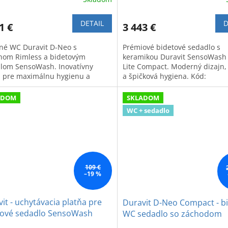
DETAIL
D
1 €
3 443 €
né WC Duravit D-Neo s
Prémiové bidetové sedadlo s
hom Rimless a bidetovým
keramikou Duravit SensoWash 
lom SensoWash. Inovatívny
Lite Compact. Moderný dizajn,
n pre maximálnu hygienu a
a špičková hygiena. Kód:
rt v kúpeľni.
650001012004310.
ADOM
SKLADOM
WC + sedadlo
109 €
–19 %
it - uchytávacia platňa pre
Duravit D-Neo Compact - b
tové sedadlo SensoWash
WC sedadlo so záchodom