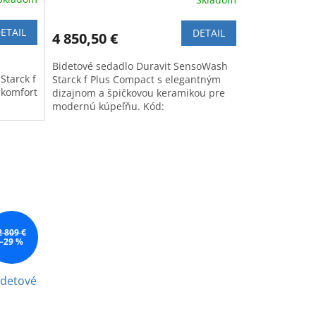
ETAIL
DETAIL
4 850,50 €
Bidetové sedadlo Duravit SensoWash
Starck f
Starck f Plus Compact s elegantným
 komfort
dizajnom a špičkovou keramikou pre
modernú kúpeľňu. Kód:
650000012004320.
2 809 €
–29 %
idetové