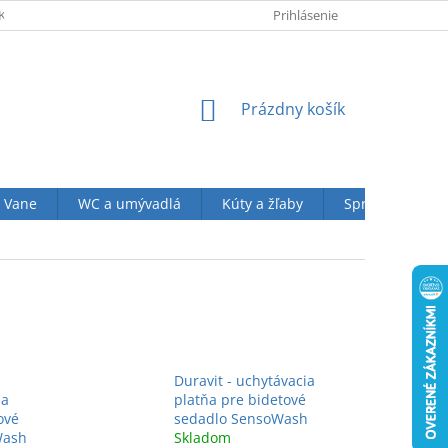
KUPU U NÁS
OBCHODNÉ PODMIENKY (VOP)
Prihlásenie
OCHRANA OSOBN
NÁKUPNÝ
Prázdny košík
KOŠÍK
Vane
WC a umývadlá
Kúty a žľaby
Sprchové sety
Duravit - uchytávacia
sa
platňa pre bidetové
ové
sedadlo SensoWash
Wash
Skladom