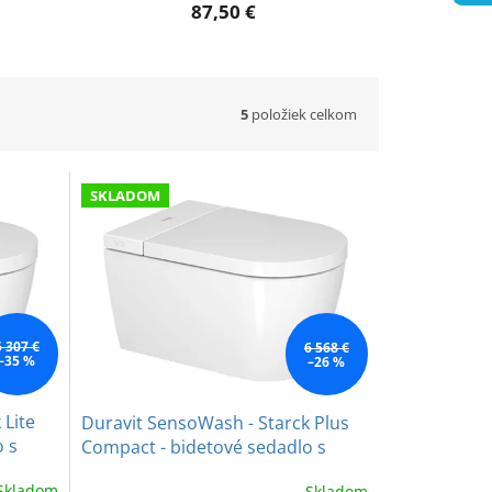
87,50 €
5
položiek celkom
SKLADOM
5 307 €
6 568 €
–35 %
–26 %
 Lite
Duravit SensoWash - Starck Plus
o s
Compact - bidetové sedadlo s
keramikou
Skladom
Skladom