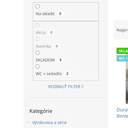
l
Na sklade
5
R
a
Najpr
Akcia
0
d
e
Novinka
0
V
n
SKL
ý
i
WC +
p
e
SKLADOM
5
i
p
s
r
WC + sedadlo
2
p
o
r
d
ROZBALIŤ FILTER
o
u
d
k
u
t
Preskočiť
Dura
k
o
Kategórie
kategórie
Rimle
t
v
Sens
o
Výrobcovia a série