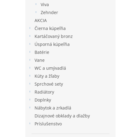
Viva
Zehnder
AKCIA
Čierna kúpeľňa
Kartáčovaný bronz
Úsporná kúpeľňa
Batérie
Vane
WC a umývadlá
Kúty a žľaby
Sprchové sety
Radiátory
Doplnky
Nábytok a zrkadlá
Dizajnové obklady a dlažby
Príslušenstvo