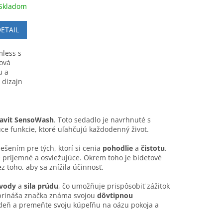
Skladom
ETAIL
mless s
ová
u a
 dizajn
avit SensoWash
. Toto sedadlo je navrhnuté s
ce funkcie, ktoré uľahčujú každodenný život.
šením pre tých, ktorí si cenia
pohodlie
a
čistotu
.
e príjemné a osviežujúce. Okrem toho je bidetové
z toho, aby sa znížila účinnosť.
 vody
a
sila prúdu
, čo umožňuje prispôsobiť zážitok
ú prináša značka známa svojou
dôvtipnou
deň a premeňte svoju kúpeľňu na oázu pokoja a