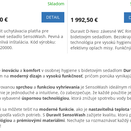
Skladom
DETAIL
D
0 €
1 992,50 €
it uchytávacia platňa pre
Duravit D-Neo: závesné WC Ri
ové sedadlo SensoWash. Pevná a
bidetovým sedadlom. Bezokraj
livá inštalácia. Kód výrobku:
technológia pre vysokú hygien
20000.
efektívny oplach misy. Funkčný
a maximálny komfort.
O
v
e
inováciu
a
komfort
v osobnej hygiene s bidetovým sedadlom
Dur
l
om na
moderný dizajn
a
vysokú funkčnosť
, pričom ponúka vynikajú
á
d
grovanou
sprchou
a
funkciou vyhrievania
je SensoWash ideálnym rie
a
ie je jednoduché a intuitívne, čo zabezpečuje, že každé použitie j
c
o vybavené
úspornou technológiou
, ktorá znižuje spotrebu vody be
i
e
 sa môžete tešiť na
moderné funkcie
, ako je
nastaviteľná teplota
p
podľa vašich potrieb. S
Duravit SensoWash
zažijete kvalitu, ktor
r
lógiou
a
prémiovými materiálmi
. Nechajte sa rozmaznávať každý 
v
!
k