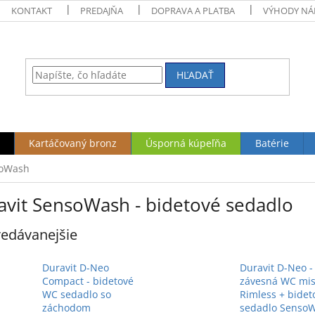
KONTAKT
PREDAJŇA
DOPRAVA A PLATBA
VÝHODY NÁ
HĽADAŤ
Kartáčovaný bronz
Úsporná kúpeľňa
Batérie
oWash
avit SensoWash - bidetové sedadlo
edávanejšie
Duravit D-Neo
Duravit D-Neo -
Compact - bidetové
závesná WC mi
WC sedadlo so
Rimless + bidet
záchodom
sedadlo Senso