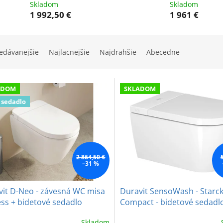
Skladom
Skladom
1 992,50 €
1 961 €
edávanejšie
Najlacnejšie
Najdrahšie
Abecedne
ADOM
SKLADOM
 sedadlo
2 864,50 €
–31 %
vit D-Neo - závesná WC misa
Duravit SensoWash - Starck
ss + bidetové sedadlo
Compact - bidetové sedadl
oWash
keramikou
Skladom