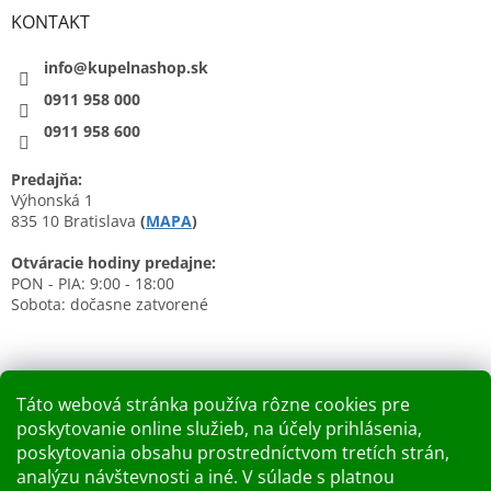
KONTAKT
info@kupelnashop.sk
0911 958 000
0911 958 600
Predajňa:
Výhonská 1
835 10 Bratislava
(
MAPA
)
Otváracie hodiny predajne:
PON - PIA: 9:00 - 18:00
Sobota: dočasne zatvorené
Táto webová stránka používa rôzne cookies pre
poskytovanie online služieb, na účely prihlásenia,
Nákupný košík
poskytovania obsahu prostredníctvom tretích strán,
analýzu návštevnosti a iné. V súlade s platnou
0
KS /
0 €