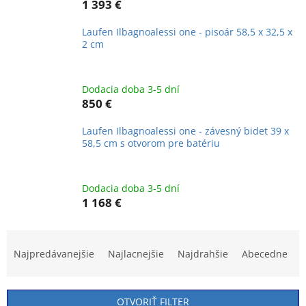
1 393 €
Laufen Ilbagnoalessi one - pisoár 58,5 x 32,5 x
2 cm
Dodacia doba 3-5 dní
850 €
Laufen Ilbagnoalessi one - závesný bidet 39 x
58,5 cm s otvorom pre batériu
Dodacia doba 3-5 dní
1 168 €
R
a
Najpredávanejšie
Najlacnejšie
Najdrahšie
Abecedne
d
e
n
OTVORIŤ FILTER