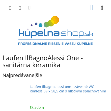
Prejsť
NÁKU
na
obsah
KOŠÍK
Laufen IlBagnoAlessi One -
sanitárna keramika
Najpredávanejšie
Laufen Ilbagnoalessi one - závesné WC
Rimless 39 x 58,5 cm s hlbokým splachovaním
Skladom