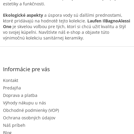
v
estetiky a funkčnosti.
ý
p
Ekologické aspekty
a úspora vody sú ďalšími prednosťami,
i
ktoré pridávajú na hodnotě tejto kolekcie.
Laufen IlBagnoAlessi
s
One
je skvelou voľbou pre tých, ktorí si chcú užiť kvalitu a štýl
u
vo svojej kúpeľni. Navštívte náš e-shop a objavte túto
výnimočnú kolekciu sanitárnej keramiky.
Z
á
p
ä
Informácie pre vás
t
Kontakt
i
e
Predajňa
Doprava a platba
Výhody nákupu u nás
Obchodné podmienky (VOP)
Ochrana osobných údajov
Náš príbeh
Blog