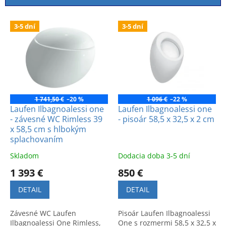
i
e
V
p
3-5 dní
3-5 dní
ý
r
p
o
i
d
s
u
p
k
r
t
o
1 741,50 €
–20 %
1 096 €
–22 %
o
d
Laufen Ilbagnoalessi one
Laufen Ilbagnoalessi one
v
- závesné WC Rimless 39
- pisoár 58,5 x 32,5 x 2 cm
u
x 58,5 cm s hlbokým
k
splachovaním
t
o
Skladom
Dodacia doba 3-5 dní
v
1 393 €
850 €
DETAIL
DETAIL
Závesné WC Laufen
Pisoár Laufen Ilbagnoalessi
Ilbagnoalessi One Rimless,
One s rozmermi 58,5 x 32,5 x