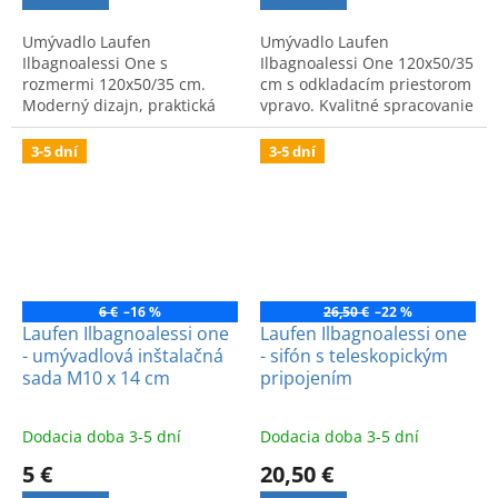
Umývadlo Laufen
Umývadlo Laufen
Ilbagnoalessi One s
Ilbagnoalessi One 120x50/35
rozmermi 120x50/35 cm.
cm s odkladacím priestorom
Moderný dizajn, praktická
vpravo. Kvalitné spracovanie
odkladacia plocha vľavo a
a moderný dizajn. Kód:
otvor pre batériu. Ideálne do
8149734001041.
3-5 dní
3-5 dní
modernej kúpeľne.
6 €
–16 %
26,50 €
–22 %
Laufen Ilbagnoalessi one
Laufen Ilbagnoalessi one
- umývadlová inštalačná
- sifón s teleskopickým
sada M10 x 14 cm
pripojením
Dodacia doba 3-5 dní
Dodacia doba 3-5 dní
5 €
20,50 €