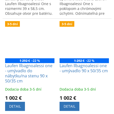
Laufen Ilbagnoalessi One s
Ilbagnoalessi One s
rozmermi 39 x 58,5 cm.
poklopom a chrómovými
Obsahuje otvor pre batériu.
úchytmi. Odnímateľná pre
Elegantný dizajn a vysoká
jednoduchú údržbu. Kód:
kvalita spracovania.
8929710000001.
3-5 dní
3-5 dní
1 292 €
–22 %
1 292 €
–22 %
Laufen Ilbagnoalessi one
Laufen Ilbagnoalessi one
- umývadlo do
- umývadlo 90 x 50/35 cm
nábytku/na stenu 90 x
50/35 cm
Dodacia doba 3-5 dní
Dodacia doba 3-5 dní
1 002 €
1 002 €
DETAIL
DETAIL