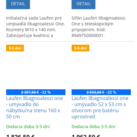
DETAIL
DETAIL
Inštalačná sada Laufen pre
Sifón Laufen Ilbagnoalessi
umývadlá Ilbagnoalessi One.
One s teleskopickým
Rozmery M10 x 140 mm.
pripojením. Kód:
Zabezpečuje kvalitnú a
8949750000001.
bezpečnú montáž s dlhou
životnosťou.
3-5 dní
3-5 dní
2 357,50 €
–22 %
2 532,50 €
–22 %
Laufen Ilbagnoalessi one
Laufen Ilbagnoalessi one
- umývadlo do
- umývadlo 52 x 53 cm s
nábytku/na stenu 160 x
otvorom pre batériu
50 cm
uprostred
Dodacia doba 3-5 dní
Dodacia doba 3-5 dní
1 826,50 €
1 962,50 €