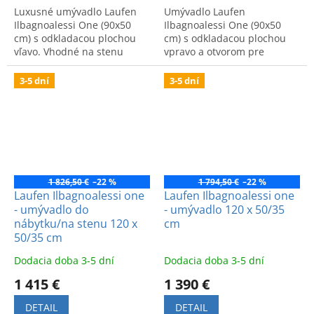
Luxusné umývadlo Laufen
Umývadlo Laufen
Ilbagnoalessi One (90x50
Ilbagnoalessi One (90x50
cm) s odkladacou plochou
cm) s odkladacou plochou
vľavo. Vhodné na stenu
vpravo a otvorom pre
alebo do nábytku. Štýlový a
batériu. Montáž na stenu
funkčný dizajn pre vašu
alebo nábytok. Kód:
3-5 dní
3-5 dní
kúpeľňu.
8149754001041.
1 826,50 €
–22 %
1 794,50 €
–22 %
Laufen Ilbagnoalessi one
Laufen Ilbagnoalessi one
- umývadlo do
- umývadlo 120 x 50/35
nábytku/na stenu 120 x
cm
50/35 cm
Dodacia doba 3-5 dní
Dodacia doba 3-5 dní
1 415 €
1 390 €
DETAIL
DETAIL