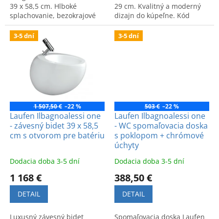
39 x 58,5 cm. Hlboké
29 cm. Kvalitný a moderný
splachovanie, bezokrajové
dizajn do kúpeľne. Kód
prevedenie, moderný dizajn
výrobku: 8409754000001.
a vysoká úroveň hygieny.
3-5 dní
3-5 dní
1 507,50 €
–22 %
503 €
–22 %
Laufen Ilbagnoalessi one
Laufen Ilbagnoalessi one
- závesný bidet 39 x 58,5
- WC spomaľovacia doska
cm s otvorom pre batériu
s poklopom + chrómové
úchyty
Dodacia doba 3-5 dní
Dodacia doba 3-5 dní
1 168 €
388,50 €
DETAIL
DETAIL
Luxusný závesný bidet
Spomaľovacia doska Laufen