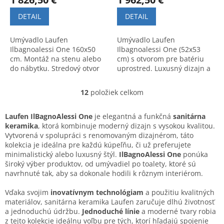
DETAIL
DETAIL
Umývadlo Laufen
Umývadlo Laufen
Ilbagnoalessi One 160x50
Ilbagnoalessi One (52x53
cm. Montáž na stenu alebo
cm) s otvorom pre batériu
do nábytku. Stredový otvor
uprostred. Luxusný dizajn a
pre batériu. Moderný dizajn
prvotriedna kvalita. Kód
a vysoká kvalita Laufen.
výrobku: 8119714001041.
12
položiek celkom
O
v
l
Laufen IlBagnoAlessi One
je elegantná a funkčná
sanitárna
á
keramika
, ktorá kombinuje moderný dizajn s vysokou kvalitou.
d
Vytvorená v spolupráci s renomovaným dizajnérom, táto
a
kolekcia je ideálna pre každú kúpeľňu, či už preferujete
c
minimalistický alebo luxusný štýl.
IlBagnoAlessi One
ponúka
i
široký výber produktov, od umývadiel po toalety, ktoré sú
e
navrhnuté tak, aby sa dokonale hodili k rôznym interiérom.
p
r
Vďaka svojim
inovatívnym technológiam
a použitiu kvalitných
v
materiálov, sanitárna keramika Laufen zaručuje dlhú životnosť
k
a jednoduchú údržbu.
Jednoduché línie
a moderné tvary robia
y
z tejto kolekcie ideálnu voľbu pre tých, ktorí hľadajú spojenie