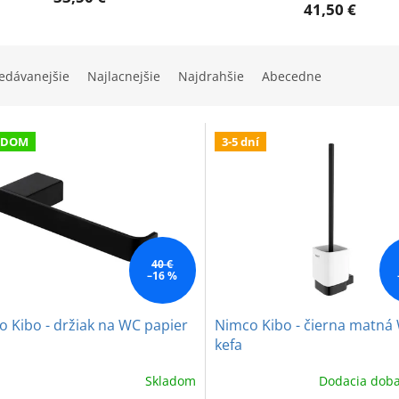
41,50 €
edávanejšie
Najlacnejšie
Najdrahšie
Abecedne
ADOM
3-5 dní
40 €
–16 %
 Kibo - držiak na WC papier
Nimco Kibo - čierna matná
kefa
Skladom
Dodacia doba