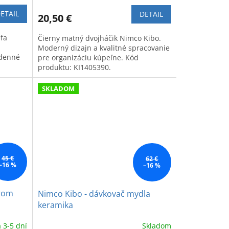
ETAIL
DETAIL
20,50 €
fa
Čierny matný dvojháčik Nimco Kibo.
Moderný dizajn a kvalitné spracovanie
odenné
pre organizáciu kúpeľne. Kód
produktu: KI1405390.
SKLADOM
45 €
62 €
–16 %
–16 %
árom
Nimco Kibo - dávkovač mydla
keramika
 3-5 dní
Skladom