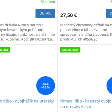
Skladom
DETAIL
D
27,50 €
va držiaka Nimco Bormo s
Moderný chrómový držiak na 
tným keramickým pohárom.
papier Nimco Kibo. Kvalitné
ý dizajn, funkčnosť a čisté línie
spracovanie a dlhá životnosť. 
ašu kúpeľňu. Kód: BR11058KN26.
produktu: KI14055G26.
ADOM
SKLADOM
21 €
–16 %
 Kibo - dvojháčik na uteráky
Nimco Kibo - hranatý dvojd
na uteráky 62 cm