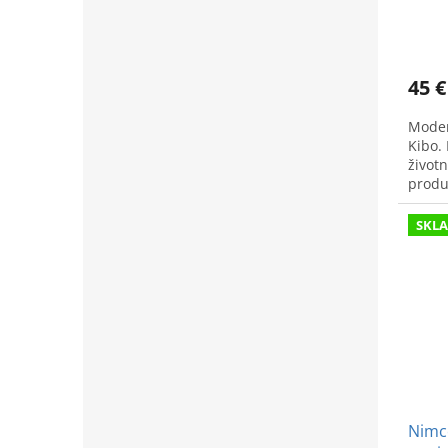
45 €
Moder
Kibo.
životn
produ
SKL
Nimco