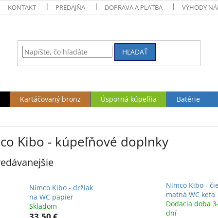
KONTAKT
PREDAJŇA
DOPRAVA A PLATBA
VÝHODY NÁ
HĽADAŤ
Kartáčovaný bronz
Úsporná kúpeľňa
Batérie
co Kibo - kúpeľňové doplnky
edávanejšie
Nimco Kibo - či
Nimco Kibo - držiak
matná WC kefa
na WC papier
Dodacia doba 3
Skladom
dní
33,50 €