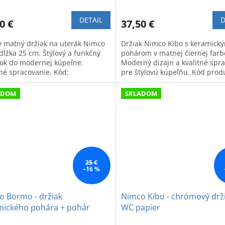
DETAIL
D
0 €
37,50 €
y matný držiak na uterák Nimco
Držiak Nimco Kibo s keramick
dĺžka 25 cm. Štýlový a funkčný
pohárom v matnej čiernej farb
ok do modernej kúpeľne.
Moderný dizajn a kvalitné spr
tné spracovanie. Kód:
pre štýlovú kúpeľňu. Kód prod
60G90.
KI14058K90.
ADOM
SKLADOM
25 €
–16 %
o Bormo - držiak
Nimco Kibo - chrómový drž
mického pohára + pohár
WC papier