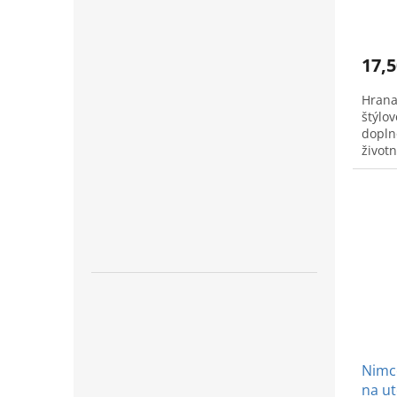
17,5
Hrana
štýlov
dopln
život
Nimco
na ut