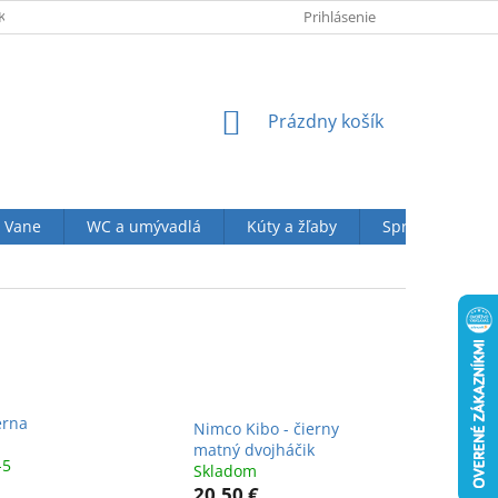
KUPU U NÁS
OBCHODNÉ PODMIENKY (VOP)
Prihlásenie
OCHRANA OSOBN
NÁKUPNÝ
Prázdny košík
KOŠÍK
Vane
WC a umývadlá
Kúty a žľaby
Sprchové sety
erna
Nimco Kibo - čierny
matný dvojháčik
-5
Skladom
20,50 €