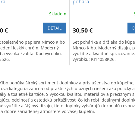
era
pohára
Skladom
DETAIL
D
0 €
30,50 €
k toaletného papiera Nimco Kibo
Set pohárika a držiaka do kúp
vedení lesklý chróm. Moderný
Nimco Kibo. Moderný dizajn, p
 a vysoká kvalita. Kód výrobku:
využitie a kvalitné spracovanie
5526.
výrobku: KI14058K26.
O
v
ibo ponúka široký sortiment doplnkov a príslušenstva do kúpeľne, 
l
ová kategória zahŕňa od praktických úložných riešení ako poličky a
á
áky a toaletné kartáče. S vysokou kvalitou materiálov a precízny
d
ajúcu odolnosť a estetickú príťažlivosť, čo ich robí ideálnymi do
a
ké využitie a štýlový dizajn, tieto doplnky vytvárajú dokonalú rovn
c
 a dobre zariadenej atmosfére vo vašej kúpeľni.
i
e
p
r