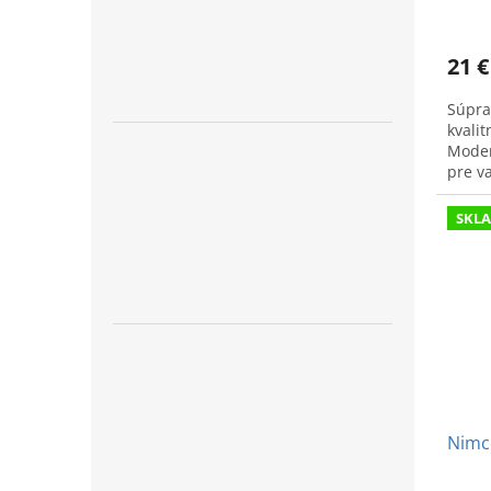
21 €
Súpra
kvali
Modern
pre v
SKL
Nimco