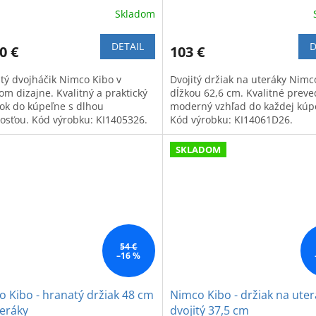
Skladom
DETAIL
D
0 €
103 €
tý dvojháčik Nimco Kibo v
Dvojitý držiak na uteráky Nimc
om dizajne. Kvalitný a praktický
dĺžkou 62,6 cm. Kvalitné preve
ok do kúpeľne s dlhou
moderný vzhľad do každej kúp
nosťou. Kód výrobku: KI1405326.
Kód výrobku: KI14061D26.
SKLADOM
54 €
–16 %
 Kibo - hranatý držiak 48 cm
Nimco Kibo - držiak na uter
eráky
dvojitý 37,5 cm