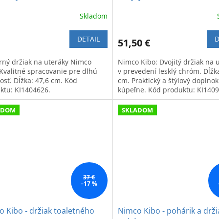
Skladom
DETAIL
D
51,50 €
ný držiak na uteráky Nimco
Nimco Kibo: Dvojitý držiak na 
 Kvalitné spracovanie pre dlhú
v prevedení lesklý chróm. Dĺžk
osť. Dĺžka: 47,6 cm. Kód
cm. Praktický a štýlový doplnok
ktu: KI1404626.
kúpeľne. Kód produktu: KI1409
ADOM
SKLADOM
37 €
–17 %
 Kibo - držiak toaletného
Nimco Kibo - pohárik a drži