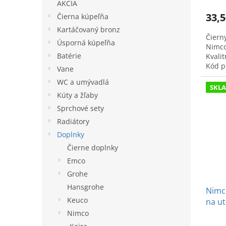
AKCIA
33,5
Čierna kúpeľňa
Kartáčovaný bronz
Čiern
Úsporná kúpeľňa
Nimco
Batérie
Kvali
Kód p
Vane
WC a umývadlá
SKL
Kúty a žľaby
Sprchové sety
Radiátory
Doplnky
Čierne doplnky
Emco
Grohe
Hansgrohe
Nimco
Keuco
na u
Nimco