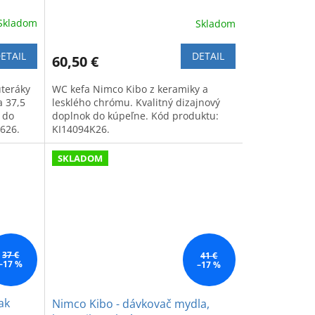
Skladom
Skladom
ETAIL
DETAIL
60,50 €
uteráky
WC kefa Nimco Kibo z keramiky a
a 37,5
lesklého chrómu. Kvalitný dizajnový
 do
doplnok do kúpeľne. Kód produktu:
626.
KI14094K26.
SKLADOM
37 €
41 €
–17 %
–17 %
ak
Nimco Kibo - dávkovač mydla,