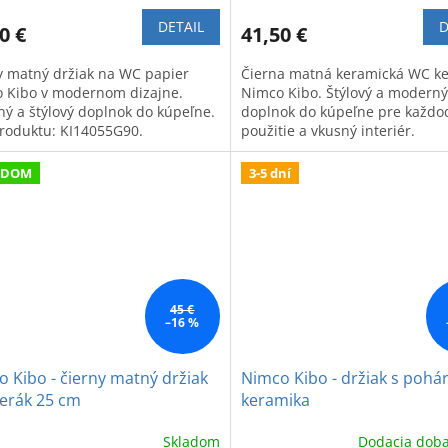
DETAIL
D
0 €
41,50 €
y matný držiak na WC papier
Čierna matná keramická WC ke
 Kibo v modernom dizajne.
Nimco Kibo. Štýlový a moderný
tný a štýlový doplnok do kúpeľne.
doplnok do kúpeľne pre každ
roduktu: KI14055G90.
použitie a vkusný interiér.
ADOM
3-5 dní
45 €
–16 %
 Kibo - čierny matný držiak
Nimco Kibo - držiak s poh
terák 25 cm
keramika
Skladom
Dodacia doba