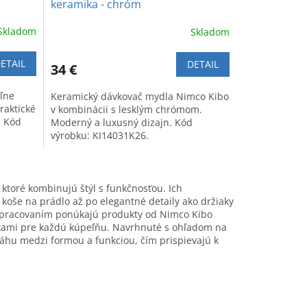
keramika - chróm
Skladom
Skladom
ETAIL
DETAIL
34 €
eľne
Keramický dávkovač mydla Nimco Kibo
raktické
v kombinácii s lesklým chrómom.
. Kód
Moderný a luxusný dizajn. Kód
výrobku: KI14031K26.
ktoré kombinujú štýl s funkčnosťou. Ich
 koše na prádlo až po elegantné detaily ako držiaky
m spracovaním ponúkajú produkty od Nimco Kibo
plnkami pre každú kúpeľňu. Navrhnuté s ohľadom na
ováhu medzi formou a funkciou, čím prispievajú k