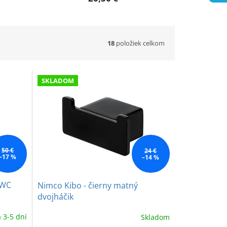
18
položiek celkom
SKLADOM
50 €
24 €
–17 %
–14 %
 WC
Nimco Kibo - čierny matný
dvojháčik
 3-5 dní
Skladom