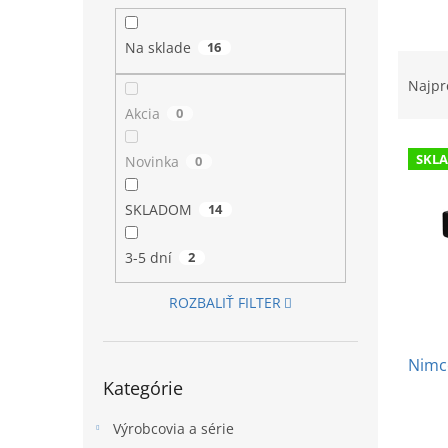
l
Na sklade
16
R
a
Najpr
d
Akcia
0
e
V
n
SKL
Novinka
0
ý
i
p
e
SKLADOM
14
i
p
s
r
p
o
3-5 dní
2
r
d
o
u
ROZBALIŤ FILTER
d
k
u
t
Nimco
k
o
Preskočiť
Kategórie
t
v
kategórie
o
Výrobcovia a série
v