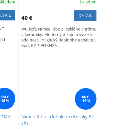
Skladom
Skladom
ETAIL
DETAIL
40 €
WC
WC kefa Nimco Kibo z lesklého chrómu
a keramiky. Moderný dizajn a vysoká
Kód
odolnosť. Praktický doplnok na toaletu.
Kód: KI14094KN26.
124 €
66 €
–16 %
–16 %
ržiak
Nimco Kibo - držiak na uteráky 62
cm