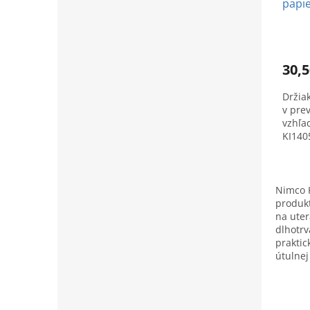
papi
30,5
Držia
v pre
vzhľad
KI140
Nimco K
produkt
na uter
dlhotrv
praktic
útulnej