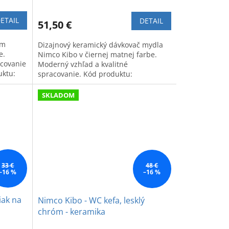
ETAIL
DETAIL
51,50 €
ým
Dizajnový keramický dávkovač mydla
e.
Nimco Kibo v čiernej matnej farbe.
acovanie
Moderný vzhľad a kvalitné
uktu:
spracovanie. Kód produktu:
KI14031KT90.
SKLADOM
33 €
48 €
–16 %
–16 %
iak na
Nimco Kibo - WC kefa, lesklý
chróm - keramika