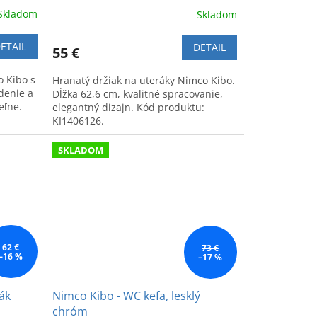
Skladom
Skladom
ETAIL
DETAIL
55 €
o Kibo s
Hranatý držiak na uteráky Nimco Kibo.
denie a
Dĺžka 62,6 cm, kvalitné spracovanie,
eľne.
elegantný dizajn. Kód produktu:
KI1406126.
SKLADOM
62 €
73 €
–16 %
–17 %
ák
Nimco Kibo - WC kefa, lesklý
chróm