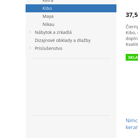
Keira
Kibo
37,5
Maya
Nikau
Čiern
Nábytok a zrkadlá
Kibo, 
dopln
Dizajnové obklady a dlažby
Kvali
Príslušenstvo
KI140
SKL
Nimc
kera