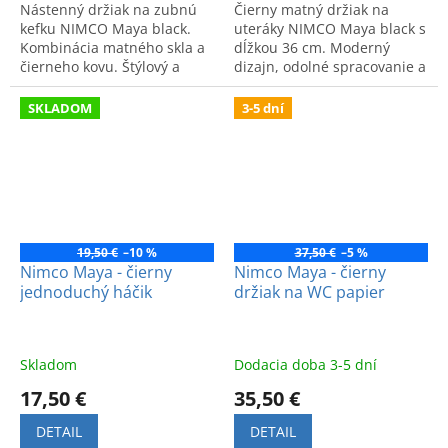
Nástenný držiak na zubnú
Čierny matný držiak na
kefku NIMCO Maya black.
uteráky NIMCO Maya black s
Kombinácia matného skla a
dĺžkou 36 cm. Moderný
čierneho kovu. Štýlový a
dizajn, odolné spracovanie a
funkčný doplnok do kúpeľne.
jednoduchá montáž
Nájdete v OD Drevona
pomocou dvoch skrutiek.
SKLADOM
3-5 dní
Bratislava.
19,50 €
–10 %
37,50 €
–5 %
Nimco Maya - čierny
Nimco Maya - čierny
jednoduchý háčik
držiak na WC papier
Skladom
Dodacia doba 3-5 dní
17,50 €
35,50 €
DETAIL
DETAIL