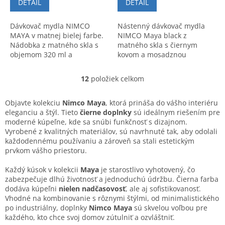
DETAIL
DETAIL
Dávkovač mydla NIMCO
Nástenný dávkovač mydla
MAYA v matnej bielej farbe.
NIMCO Maya black z
Nádobka z matného skla s
matného skla s čiernym
objemom 320 ml a
kovom a mosadznou
mosadzná pumpička.
pumpou. Štvorcový moderný
Moderný dizajn, vysoká
dizajn a kvalitné
12
položiek celkom
O
kvalita a dlhá životnosť.
spracovanie.
v
l
Objavte kolekciu
Nimco Maya
, ktorá prináša do vášho interiéru
á
eleganciu a štýl. Tieto
čierne doplnky
sú ideálnym riešením pre
d
moderné kúpeľne, kde sa snúbi funkčnosť s dizajnom.
a
Vyrobené z kvalitných materiálov, sú navrhnuté tak, aby odolali
c
každodennému používaniu a zároveň sa stali estetickým
i
prvkom vášho priestoru.
e
p
Každý kúsok v kolekcii
Maya
je starostlivo vyhotovený, čo
r
zabezpečuje dlhú životnosť a jednoduchú údržbu. Čierna farba
v
dodáva kúpeľni
nielen nadčasovosť
, ale aj sofistikovanosť.
k
Vhodné na kombinovanie s rôznymi štýlmi, od minimalistického
y
po industriálny, doplnky
Nimco Maya
sú skvelou voľbou pre
v
každého, kto chce svoj domov zútulniť a ozvláštniť.