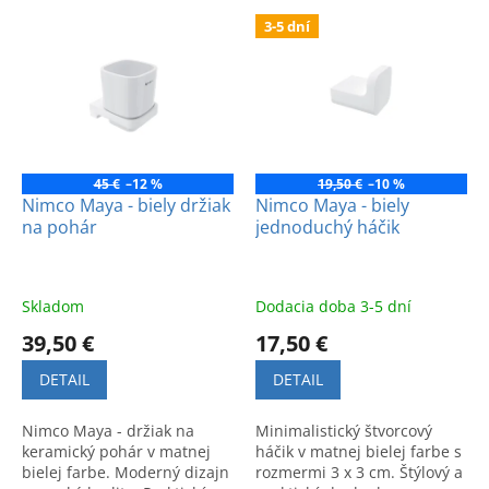
e
V
p
3-5 dní
ý
r
p
o
i
d
s
u
p
k
r
t
o
45 €
–12 %
19,50 €
–10 %
o
d
Nimco Maya - biely držiak
Nimco Maya - biely
v
na pohár
jednoduchý háčik
u
k
t
o
Skladom
Dodacia doba 3-5 dní
v
39,50 €
17,50 €
DETAIL
DETAIL
Nimco Maya - držiak na
Minimalistický štvorcový
keramický pohár v matnej
háčik v matnej bielej farbe s
bielej farbe. Moderný dizajn
rozmermi 3 x 3 cm. Štýlový a