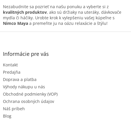
ý
p
Nezabudnite sa pozrieť na našu ponuku a vyberte si z
i
kvalitných produktov
, ako sú držiaky na uteráky, dávkovače
s
mydla či háčiky. Urobte krok k vylepšeniu vašej kúpeľne s
u
Nimco Maya
a premeňte ju na oázu relaxácie a štýlu!
Z
á
p
ä
Informácie pre vás
t
Kontakt
i
e
Predajňa
Doprava a platba
Výhody nákupu u nás
Obchodné podmienky (VOP)
Ochrana osobných údajov
Náš príbeh
Blog