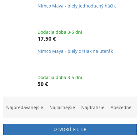
Nimco Maya - biely jednoduchý háčik
Dodacia doba 3-5 dní
17,50 €
Nimco Maya - biely držiak na uterák
Dodacia doba 3-5 dní
50 €
R
a
Najpredávanejšie
Najlacnejšie
Najdrahšie
Abecedne
d
e
n
OTVORIŤ FILTER
i