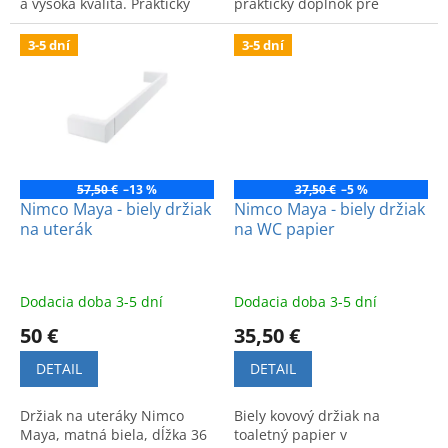
a vysoká kvalita. Praktický
praktický doplnok pre
kúpeľňový doplnok.
moderný dizajn a poriadok
vo vašej domácnosti.
3-5 dní
3-5 dní
57,50 €
–13 %
37,50 €
–5 %
Nimco Maya - biely držiak
Nimco Maya - biely držiak
na uterák
na WC papier
Dodacia doba 3-5 dní
Dodacia doba 3-5 dní
50 €
35,50 €
DETAIL
DETAIL
Držiak na uteráky Nimco
Biely kovový držiak na
Maya, matná biela, dĺžka 36
toaletný papier v