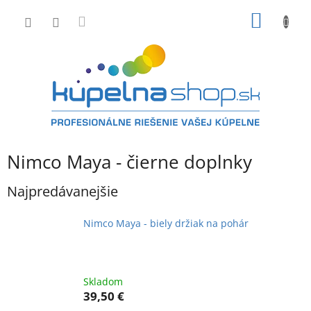
Prejsť
NÁKU
na
obsah
KOŠÍK
Nimco Maya - čierne doplnky
Najpredávanejšie
Nimco Maya - biely držiak na pohár
Skladom
39,50 €