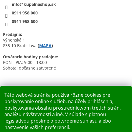
info@kupelnashop.sk
0911 958 000
0911 958 600
Predajňa:
Výhonská 1
835 10 Bratislava
(
MAPA
)
Otváracie hodiny predajne:
PON - PIA: 9:00 - 18:00
Sobota: dočasne zatvorené
Táto webová stránka používa rôzne cookies pre
poskytovanie online služieb, na účely prihlásenia,
Nákupný košík
poskytovania obsahu prostredníctvom tretích strán,
analýzu návštevnosti a iné. V súlade s platnou
0
KS /
0 €
legislatívou prosíme o potvrdenie súhlasu alebo
nastavenie vašich preferencií.