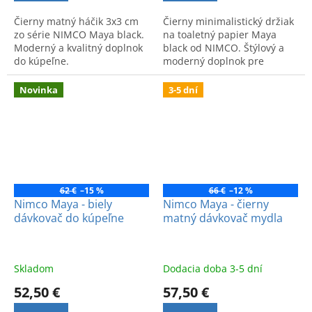
Čierny matný háčik 3x3 cm
Čierny minimalistický držiak
zo série NIMCO Maya black.
na toaletný papier Maya
Moderný a kvalitný doplnok
black od NIMCO. Štýlový a
do kúpeľne.
moderný doplnok pre
ucelený vzhľad kúpeľne.
Novinka
3-5 dní
62 €
–15 %
66 €
–12 %
Nimco Maya - biely
Nimco Maya - čierny
dávkovač do kúpeľne
matný dávkovač mydla
Skladom
Dodacia doba 3-5 dní
52,50 €
57,50 €