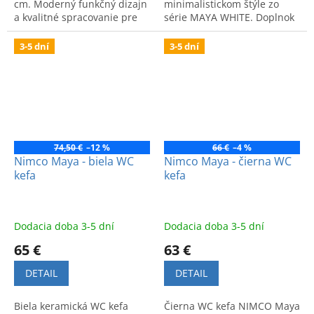
cm. Moderný funkčný dizajn
minimalistickom štýle zo
a kvalitné spracovanie pre
série MAYA WHITE. Doplnok
vašu kúpeľňu.
pre zladený interiér
kúpeľne.
3-5 dní
3-5 dní
74,50 €
–12 %
66 €
–4 %
Nimco Maya - biela WC
Nimco Maya - čierna WC
kefa
kefa
Dodacia doba 3-5 dní
Dodacia doba 3-5 dní
65 €
63 €
DETAIL
DETAIL
Biela keramická WC kefa
Čierna WC kefa NIMCO Maya