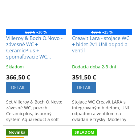
530 €
–30 %
469 €
–25 %
Villeroy & Boch O.Novo -
Creavit Lara - stojace WC
závesné WC +
+ bidet 2v1 UNI odpad a
CeramicPlus +
ventil
spomaľovacie WC
sedadlo
Skladom
Dodacia doba 2-3 dni
366,50 €
351,50 €
DETAIL
DETAIL
Set Villeroy & Boch O.Novo:
Stojace WC Creavit LARA s
závesné WC, povrch
integrovaným bidetom, UNI
Ceramicplus, úsporný
odpadom a ventilom na
systém Aquareduct a soft-
ovládanie trysky. Moderný
close sedadlo. Rozmery
dizajn. Model LR3641-V.
56x36 cm. Predajňa
Novinka
SKLADOM
Bratislava.