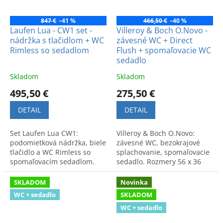
847 €
–41 %
466,50 €
–40 %
Laufen Lua - CW1 set -
Villeroy & Boch O.Novo -
nádržka s tlačidlom + WC
závesné WC + Direct
Rimless so sedadlom
Flush + spomaľovacie WC
sedadlo
Skladom
Skladom
495,50 €
275,50 €
DETAIL
DETAIL
Set Laufen Lua CW1:
Villeroy & Boch O.Novo:
podomietková nádržka, biele
závesné WC, bezokrajové
tlačidlo a WC Rimless so
splachovanie, spomaľovacie
spomaľovacím sedadlom.
sedadlo. Rozmery 56 x 36
Moderný, čistý dizajn a
cm. Kód produktu:
maximálne pohodlie pre
5660HR01.
SKLADOM
Novinka
vašu kúpeľňu.
WC + sedadlo
SKLADOM
WC + sedadlo