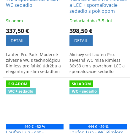
WC sedadlo
a LCC + spomaľovacie
sedadlo s poklopom
Skladom
Dodacia doba 3-5 dní
337,50 €
398,50 €
DETAIL
DETAIL
Laufen Pro Pack: Moderné
Akciový set Laufen Pro:
závesné WC s technológiou
závesná WC misa Rimless
Rimless pre ľahkú údržbu a
36x53 cm s povrchom LCC a
elegantným slim sedadlom
spomaľovacie sedadlo.
so spomaľovacím
Jednoduchá údržba, vysoká
mechanizmom. Špičková
hygiena a odolnosť voči
SKLADOM
SKLADOM
kvalita a komfort.
nečistotám.
WC + sedadlo
WC + sedadlo
460 €
–32 %
444 €
–29 %
Laufen Lua - set -
Laufen Lua - WC Rimless