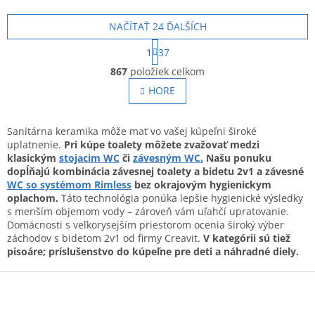
úsporné splachovanie 3/4,5
Vrátane spomaľovacieho
l, rozmery 53x37 cm.
sedadla. Rozmery 53x37 cm.
NAČÍTAŤ 24 ĎALŠÍCH
Moderný dizajn.
S
1
37
t
O
r
867
položiek celkom
v
á
l
HORE
n
á
k
o
d
v
a
Sanitárna keramika môže mať vo vašej kúpeľni široké
a
c
uplatnenie.
Pri kúpe toalety môžete zvažovať medzi
n
i
klasickým
stojacim WC
či
závesným WC.
Našu ponuku
i
e
dopĺňajú kombinácia závesnej toalety a bidetu 2v1 a závesné
e
p
WC so systémom Rimless
bez okrajovým hygienickym
r
oplachom.
Táto technológia ponúka lepšie hygienické výsledky
v
s menším objemom vody – zároveň vám uľahčí upratovanie.
k
Domácnosti s veľkorysejším priestorom ocenia široký výber
y
záchodov s bidetom 2v1 od firmy Creavit.
V kategórii sú tiež
v
pisoáre; príslušenstvo do kúpeľne pre deti a náhradné diely.
ý
Z
p
i
á
s
p