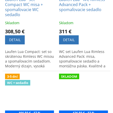
Compact WC misa +
Advanced Pack +
spomaľovacie WC
spomaľovacie sedadlo
sedadlo
Skladom
Skladom
308,50 €
311 €
DETAIL
DETAIL
Laufen Lua Compact: set so
WC set Laufen Lua Rimless
skrátenou Rimless WC misou
Advanced Pack: misa,
a spomaľovacím sedadlom.
spomaľovacie sedadlo a
Moderný dizajn, vysoká
montážna páska. Kvalitné a
hygiena a funkčnosť pre
hygienické riešenie pre
štýlovú kúpeľňu.
modernú kúpeľňu.
3-5 dní
SKLADOM
WC + sedadlo
466,50 €
–37 %
426,50 €
–32 %