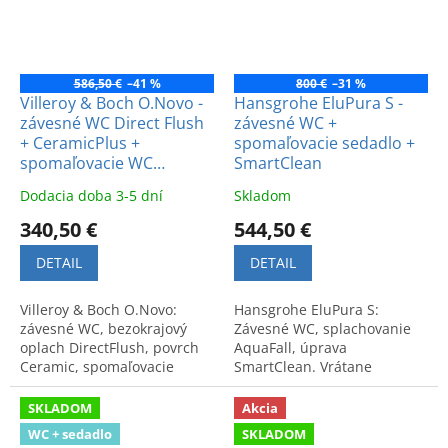
586,50 €
–41 %
800 €
–31 %
Villeroy & Boch O.Novo -
Hansgrohe EluPura S -
závesné WC Direct Flush
závesné WC +
+ CeramicPlus +
spomaľovacie sedadlo +
spomaľovacie WC
SmartClean
sedadlo
Dodacia doba 3-5 dní
Skladom
340,50 €
544,50 €
DETAIL
DETAIL
Villeroy & Boch O.Novo:
Hansgrohe EluPura S:
závesné WC, bezokrajový
Závesné WC, splachovanie
oplach DirectFlush, povrch
AquaFall, úprava
Ceramic, spomaľovacie
SmartClean. Vrátane
sedadlo. Rozmery: 56x36 cm.
sedadla SoftClose a
Kód: 5660HRR1.
QuickRelease. Biela farba,
SKLADOM
Akcia
vysoká hygiena a kvalita.
WC + sedadlo
SKLADOM