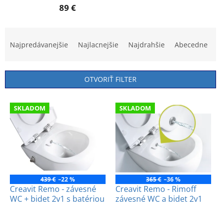
89 €
R
a
Najpredávanejšie
Najlacnejšie
Najdrahšie
Abecedne
d
e
n
OTVORIŤ FILTER
i
e
V
p
SKLADOM
SKLADOM
ý
r
p
o
i
d
s
u
p
k
r
t
o
439 €
–22 %
365 €
–36 %
o
d
Creavit Remo - závesné
Creavit Remo - Rimoff
v
WC + bidet 2v1 s batériou
závesné WC a bidet 2v1
u
k