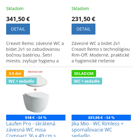
t
o
Skladom
Skladom
v
341,50 €
231,50 €
DETAIL
DETAIL
Creavit Remo: závesné WC a
Závesné WC a bidet 2v1
bidet 2v1 so zabudovanou
Creavit Remo s technológiou
bočnou batériou. Šetrí
Rim-Off. Moderné, praktické
miesto, zvyšuje hygienu a
a hygienické riešenie
komfort. Moderné a
šetriace miesto v kúpeľni.
praktické riešenie do
Vyrobené pre komfort a štýl.
3-5 dní
SKLADOM
kúpeľne.
WC + sedadlo
WC + sedadlo
518 €
–34 %
331,55 €
–34 %
Laufen Pro - skrátená
Jika Mio - WC Rimless +
závesná WC misa
spomaľovacie WC
Compact 36 x 49 cm s
sedadlo