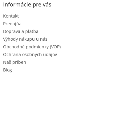
u
ä
Informácie pre vás
t
Kontakt
i
e
Predajňa
Doprava a platba
Výhody nákupu u nás
Obchodné podmienky (VOP)
Ochrana osobných údajov
Náš príbeh
Blog