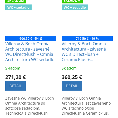
SKLADOM
SKLADOM
kúpeľne.
WC + sedadlo
WC + sedadlo
600,50 €
–54 %
719,50 €
–49 %
Villeroy & Boch Omnia
Villeroy & Boch Omnia
Architectura - závesné
Architectura - závesné
WC DirectFlush + Omnia
WC s DirectFlush +
Architectura WC sedadlo
CeramicPlus +
spomaľovacie WC
Skladom
Skladom
sedadlo
271,20 €
360,25 €
DETAIL
DETAIL
Závesné WC Villeroy & Boch
Villeroy & Boch Omnia
Omnia Architectura so
Architectura: set závesného
softclose sedadlom.
WC s technológiou
Technológia DirectFlush,
DirectFlush a CeramicPlus.