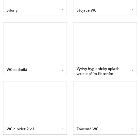
Sifóny
Stojace WC
Výrivy hygienicky oplach
WC sedadlá
wc s lepším čistením
WC a bidet 2 v 1
Závesné WC