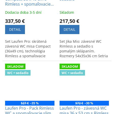
Rimless + spomaľovacie
sedadlo s poklopom
Dodacia doba 3-5 dní
Skladom
337,50 €
217,50 €
DETAIL
DETAIL
Set Laufen Pro: skrátená
Set Jika Mio: závesné WC
závesná WC misa Compact
Rimless a sedadlo s
(36x49 cm), technológia
pomalým sklápaním.
Rimless a spomaľovacie
Rozmery 54x35x36 cm šetria
sedadlo. Kompaktné a
miesto. Úsporné
hygienické riešenie do
splachovanie, efektívny
SKLADOM
SKLADOM
každej kúpeľne.
oplach a elegantný dizajn.
WC + sedadlo
WC + sedadlo
527 €
–35 %
572 €
–30 %
Laufen Pro - Pack Rimless
Laufen Pro - závesná WC
WC a spomaľovacie slim
misa 36 x 53 cm s Rimless