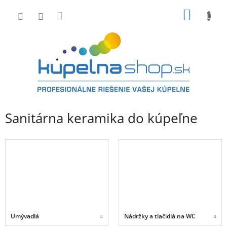
Prejsť
NÁKU
na
obsah
KOŠÍK
Sanitárna keramika do kúpeľne
Umývadlá
Nádržky a tlačidlá na WC