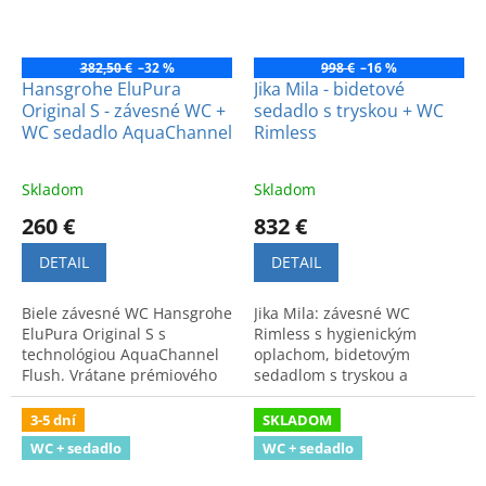
382,50 €
–32 %
998 €
–16 %
Hansgrohe EluPura
Jika Mila - bidetové
Original S - závesné WC +
sedadlo s tryskou + WC
WC sedadlo AquaChannel
Rimless
Skladom
Skladom
260 €
832 €
DETAIL
DETAIL
Biele závesné WC Hansgrohe
Jika Mila: závesné WC
EluPura Original S s
Rimless s hygienickým
technológiou AquaChannel
oplachom, bidetovým
Flush. Vrátane prémiového
sedadlom s tryskou a
sedadla so spomaľovacím
pomalým sklápaním.
mechanizmom.
Moderná zostava pre
3-5 dní
SKLADOM
maximálnu čistotu a
WC + sedadlo
WC + sedadlo
komfort.