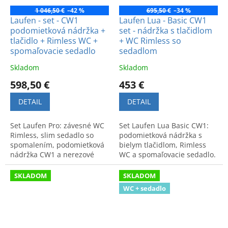
1 046,50 €
–42 %
695,50 €
–34 %
Laufen - set - CW1
Laufen Lua - Basic CW1
podomietková nádržka +
set - nádržka s tlačidlom
tlačidlo + Rimless WC +
+ WC Rimless so
spomaľovacie sedadlo
sedadlom
Skladom
Skladom
598,50 €
453 €
DETAIL
DETAIL
Set Laufen Pro: závesné WC
Set Laufen Lua Basic CW1:
Rimless, slim sedadlo so
podomietková nádržka s
spomalením, podomietková
bielym tlačidlom, Rimless
nádržka CW1 a nerezové
WC a spomaľovacie sedadlo.
tlačidlo. Kvalitné
Praktické a hygienické
spracovanie za akciovú
riešenie pre modernú
SKLADOM
SKLADOM
cenu.
kúpeľňu.
WC + sedadlo