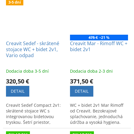
3-5 dní
475 €
–21 %
Creavit Sedef - skrátené
Creavit Mar - Rimoff WC +
stojace WC + bidet 2v1,
bidet 2v1
Vario odpad
Dodacia doba 3-5 dní
Dodacia doba 2-3 dni
320,50 €
371,50 €
DETAIL
DETAIL
Creavit Sedef Compact 2v1:
WC + bidet 2v1 Mar Rimoff
skrátené stojace WC s
od Creavit. Bezokrajové
integrovanou bidetovou
splachovanie, jednoduchá
tryskou. Šetrí priestor,
údržba a vysoká hygiena.
ponúka vysokú hygienu a
Praktické riešenie MA3641
moderný dizajn do menšej
pre vašu kúpeľňu.