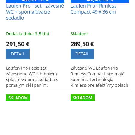
Laufen Pro - set - závesné
Laufen Pro - Rimless
WC + spomaľovacie
Compact 49 x 36 cm
sedadlo
Dodacia doba 3-5 dní
Skladom
291,50 €
289,50 €
DETAIL
DETAIL
Laufen Pro Pack: set
Závesné WC Laufen Pro
závesného WC s hlbokým
Rimless Compact pre malé
splachovaním a sedadla s
kúpeľne. Technológia
pomalým sklápaním.
Rimless pre efektívny oplach
Kvalitný dizajn a vysoká
a hygienu. Rozmery: 49 x 36
hygiena pre modernú
cm. Elegantný dizajn a
SKLADOM
SKLADOM
kúpeľňu.
vysoká kvalita.