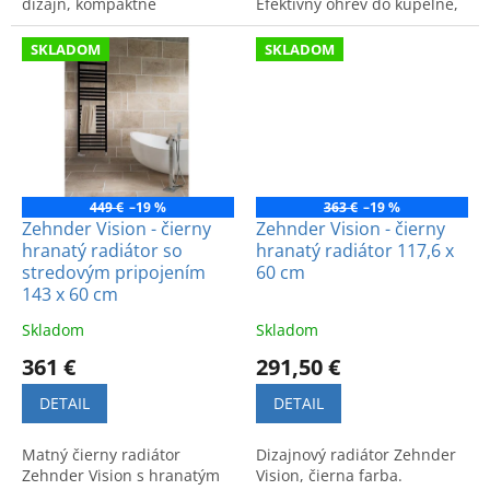
dizajn, kompaktné
Efektívny ohrev do kúpeľne,
vyhotovenie a kvalitné
kvalitné spracovanie a
materiály pre kúpeľňové
praktické pripojenie.
SKLADOM
SKLADOM
priestory.
449 €
–19 %
363 €
–19 %
Zehnder Vision - čierny
Zehnder Vision - čierny
hranatý radiátor so
hranatý radiátor 117,6 x
stredovým pripojením
60 cm
143 x 60 cm
Skladom
Skladom
361 €
291,50 €
DETAIL
DETAIL
Matný čierny radiátor
Dizajnový radiátor Zehnder
Zehnder Vision s hranatým
Vision, čierna farba.