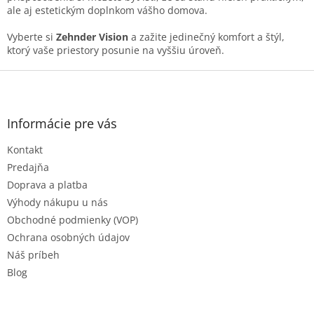
ale aj estetickým doplnkom vášho domova.
Vyberte si
Zehnder Vision
a zažite jedinečný komfort a štýl,
ktorý vaše priestory posunie na vyššiu úroveň.
Z
á
p
ä
Informácie pre vás
t
Kontakt
i
e
Predajňa
Doprava a platba
Výhody nákupu u nás
Obchodné podmienky (VOP)
Ochrana osobných údajov
Náš príbeh
Blog