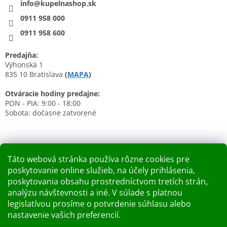
info@kupelnashop.sk
0911 958 000
0911 958 600
Predajňa:
Výhonská 1
835 10 Bratislava
(
MAPA
)
Otváracie hodiny predajne:
PON - PIA: 9:00 - 18:00
Sobota: dočasne zatvorené
Táto webová stránka používa rôzne cookies pre
poskytovanie online služieb, na účely prihlásenia,
Nákupný košík
poskytovania obsahu prostredníctvom tretích strán,
analýzu návštevnosti a iné. V súlade s platnou
0
KS /
0 €
legislatívou prosíme o potvrdenie súhlasu alebo
nastavenie vašich preferencií.