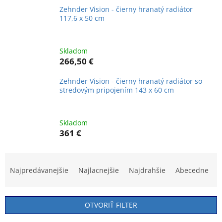
Zehnder Vision - čierny hranatý radiátor
117,6 x 50 cm
Skladom
266,50 €
Zehnder Vision - čierny hranatý radiátor so
stredovým pripojením 143 x 60 cm
Skladom
361 €
R
a
Najpredávanejšie
Najlacnejšie
Najdrahšie
Abecedne
d
e
n
OTVORIŤ FILTER
i