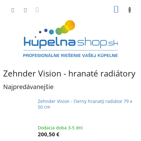
Prejsť
NÁKU
na
obsah
KOŠÍK
Zehnder Vision - hranaté radiátory
Najpredávanejšie
Zehnder Vision - čierny hranatý radiátor 79 x
50 cm
Dodacia doba 3-5 dní
200,50 €