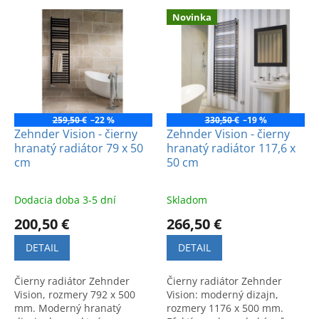
e
V
p
Novinka
ý
r
p
o
i
d
s
u
p
k
r
t
o
259,50 €
–22 %
330,50 €
–19 %
o
d
Zehnder Vision - čierny
Zehnder Vision - čierny
v
hranatý radiátor 79 x 50
hranatý radiátor 117,6 x
u
cm
50 cm
k
t
o
Dodacia doba 3-5 dní
Skladom
v
200,50 €
266,50 €
DETAIL
DETAIL
Čierny radiátor Zehnder
Čierny radiátor Zehnder
Vision, rozmery 792 x 500
Vision: moderný dizajn,
mm. Moderný hranatý
rozmery 1176 x 500 mm.