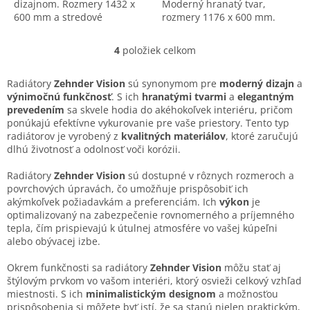
dizajnom. Rozmery 1432 x
Moderný hranatý tvar,
600 mm a stredové
rozmery 1176 x 600 mm.
pripojenie. Štýlový a funkčný
Kvalitný a štýlový prvok do
doplnok pre modernú
interiéru.
4
položiek celkom
O
kúpeľňu.
v
l
Radiátory
Zehnder Vision
sú synonymom pre
moderný dizajn
a
á
výnimočnú funkčnosť
. S ich
hranatými tvarmi
a
elegantným
d
prevedením
sa skvele hodia do akéhokoľvek interiéru, pričom
a
ponúkajú efektívne vykurovanie pre vaše priestory. Tento typ
c
radiátorov je vyrobený z
kvalitných materiálov
, ktoré zaručujú
i
dlhú životnosť a odolnosť voči korózii.
e
p
Radiátory
Zehnder Vision
sú dostupné v rôznych rozmeroch a
r
povrchových úpravách, čo umožňuje prispôsobiť ich
v
akýmkoľvek požiadavkám a preferenciám. Ich
výkon
je
k
optimalizovaný na zabezpečenie rovnomerného a príjemného
y
tepla, čím prispievajú k útulnej atmosfére vo vašej kúpeľni
v
alebo obývacej izbe.
ý
p
Okrem funkčnosti sa radiátory
Zehnder Vision
môžu stať aj
i
štýlovým prvkom vo vašom interiéri, ktorý osvieži celkový vzhľad
s
miestnosti. S ich
minimalistickým designom
a možnosťou
u
prispôsobenia si môžete byť istí, že sa stanú nielen praktickým,