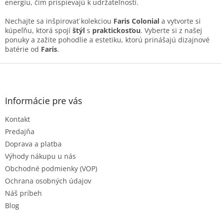
s
energiu, čím prispievajú k udržateľnosti.
u
Nechajte sa inšpirovať kolekciou
Faris Colonial
a vytvorte si
kúpeľňu, ktorá spojí
štýl
s
praktickosťou
. Vyberte si z našej
ponuky a zažite pohodlie a estetiku, ktorú prinášajú dizajnové
batérie od
Faris
.
Z
á
p
ä
Informácie pre vás
t
Kontakt
i
e
Predajňa
Doprava a platba
Výhody nákupu u nás
Obchodné podmienky (VOP)
Ochrana osobných údajov
Náš príbeh
Blog