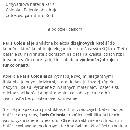
umývadlová batéria Faris
Colonial. Balenie obsahuje
odtokovú garnitúru. Kód
produktu: 7100.
3
položiek celkom
O
v
l
Faris Colonial
je unikátna kolekcia
dizajnových batérií
do
á
kúpeľne, ktorá kombinuje eleganciu s nadčasovým štýlom. Tieto
d
batérie sú navrhnuté s dôrazom na detail a kvalitu, čo ich robí
a
ideálnou voľbou pre tých, ktorí hľadajú
výnimočný dizajn
a
c
funkcionalitu
.
i
e
Kolekcia
Faris Colonial
sa vyznačuje svojimi elegantnými
p
líniami a jemnými krivkami, ktoré dodávajú každej kúpeľni
r
nádych luxusu. Vyrobené z kvalitných materiálov, batérie sú
v
odolné voči korózii a opotrebeniu, čo zabezpečuje dlhú
k
životnosť a bezproblémové používanie.
y
v
S širokým spektrom produktov, od umývadlových batérií až po
ý
batérie do sprchy,
Faris Colonial
ponúka flexibilitu pri tvorbe
p
vášho vysnívaného priestoru. Okrem atraktívneho vzhľadu sú
i
batérie vybavené modernými technológiami, ktoré šetria vodu a