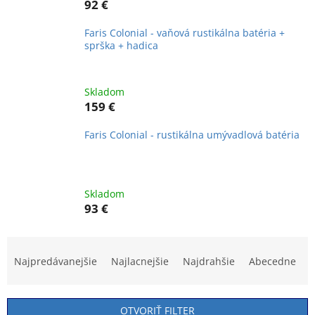
92 €
Faris Colonial - vaňová rustikálna batéria +
sprška + hadica
Skladom
159 €
Faris Colonial - rustikálna umývadlová batéria
Skladom
93 €
R
a
Najpredávanejšie
Najlacnejšie
Najdrahšie
Abecedne
d
e
n
OTVORIŤ FILTER