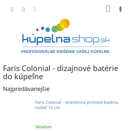
Prejsť
NÁKU
na
obsah
KOŠÍK
Faris Colonial - dizajnové batérie
do kúpeľne
Najpredávanejšie
Faris Colonial - snástenná prchová batéria,
rozteč 15 cm
Skladom