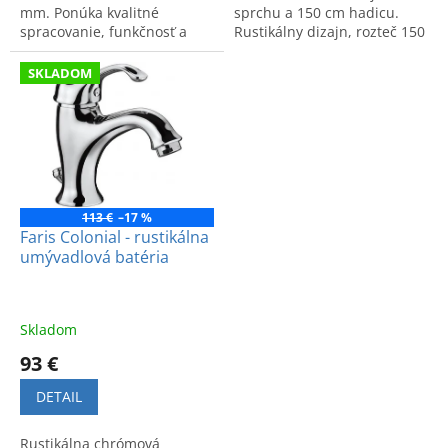
mm. Ponúka kvalitné
sprchu a 150 cm hadicu.
spracovanie, funkčnosť a
Rustikálny dizajn, rozteč 150
tradičný taliansky dizajn v
mm. Kód produktu: 7000.
elegantnom štýle.
SKLADOM
113 €
–17 %
Faris Colonial - rustikálna
umývadlová batéria
Skladom
93 €
DETAIL
Rustikálna chrómová