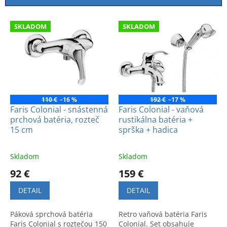
i
e
V
p
SKLADOM
SKLADOM
ý
r
p
o
i
d
s
u
p
k
r
t
o
110 €
–16 %
192 €
–17 %
o
d
Faris Colonial - snástenná
Faris Colonial - vaňová
v
prchová batéria, rozteč
rustikálna batéria +
u
15 cm
sprška + hadica
k
t
o
Skladom
Skladom
v
92 €
159 €
DETAIL
DETAIL
Páková sprchová batéria
Retro vaňová batéria Faris
Faris Colonial s roztečou 150
Colonial. Set obsahuje