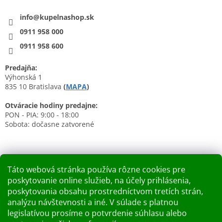
info@kupelnashop.sk
0911 958 000
0911 958 600
Predajňa:
Výhonská 1
835 10 Bratislava
(
MAPA
)
Otváracie hodiny predajne:
PON - PIA: 9:00 - 18:00
Sobota: dočasne zatvorené
Táto webová stránka používa rôzne cookies pre
poskytovanie online služieb, na účely prihlásenia,
Nákupný košík
poskytovania obsahu prostredníctvom tretích strán,
analýzu návštevnosti a iné. V súlade s platnou
0
KS /
0 €
legislatívou prosíme o potvrdenie súhlasu alebo