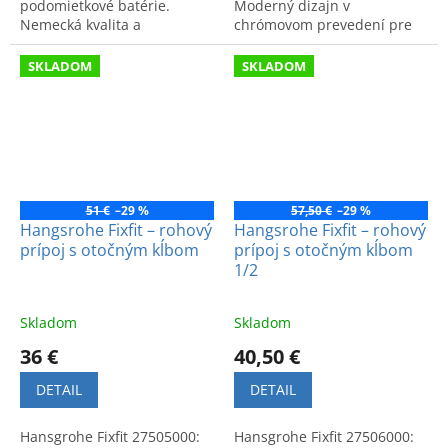
podomietkové batérie.
Moderný dizajn v
Nemecká kvalita a
chrómovom prevedení pre
precíznosť, moderný dizajn
štýlovú kúpeľňu. Kód
a praktické prevedenie do
produktu: 26456400.
SKLADOM
SKLADOM
kúpeľne.
51 €
–29 %
57,50 €
–29 %
Hangsrohe Fixfit – rohový
Hangsrohe Fixfit – rohový
prípoj s otočným kĺbom
prípoj s otočným kĺbom
1/2
Skladom
Skladom
36 €
40,50 €
DETAIL
DETAIL
Hansgrohe Fixfit 27505000:
Hansgrohe Fixfit 27506000: