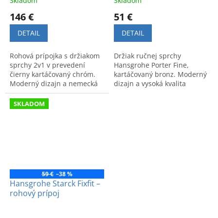
Skladom
Skladom
146 €
51 €
DETAIL
DETAIL
Rohová prípojka s držiakom
Držiak ručnej sprchy
sprchy 2v1 v prevedení
Hansgrohe Porter Fine,
čierny kartáčovaný chróm.
kartáčovaný bronz. Moderný
Moderný dizajn a nemecká
dizajn a vysoká kvalita
kvalita spájajúca štýl s
spracovania pre vašu
maximálnou funkčnosťou.
kúpeľňu.
SKLADOM
59 €
–38 %
Hansgrohe Starck Fixfit –
rohový prípoj