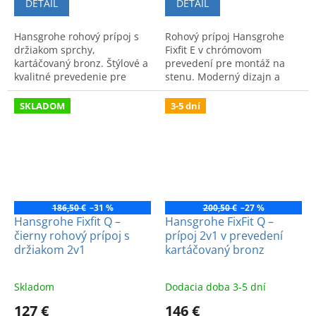
DETAIL
DETAIL
Hansgrohe rohový prípoj s
Rohový prípoj Hansgrohe
držiakom sprchy,
Fixfit E v chrómovom
kartáčovaný bronz. Štýlové a
prevedení pre montáž na
kvalitné prevedenie pre
stenu. Moderný dizajn a
modernú kúpeľňu.
vysoká funkčnosť.
SKLADOM
3-5 dní
186,50 €
–31 %
200,50 €
–27 %
Hansgrohe Fixfit Q –
Hansgrohe FixFit Q –
čierny rohový prípoj s
prípoj 2v1 v prevedení
držiakom 2v1
kartáčovaný bronz
Skladom
Dodacia doba 3-5 dní
127 €
146 €