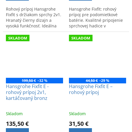
Rohový prípoj Hansgrohe
Hansgrohe Fixfit: rohový
Fixfit s držiakom sprchy 2v1.
prípoj pre podomietkové
Hranatý čierny dizajn a
batérie. Kvalitné pripojenie
vysoká funkčnosť. Ideálna
sprchovej hadice v
voľba pre moderný sprchový
elegantnom dizajne. Kód
kút.
produktu: 26457000.
SKLADOM
SKLADOM
199,50 €
–32 %
44,50 €
–29 %
Hansgrohe Fixfit E -
Hansgrohe Fixfit E –
rohový prípoj 2v1,
rohový prípoj
kartáčovaný bronz
Skladom
Skladom
135,50 €
31,50 €