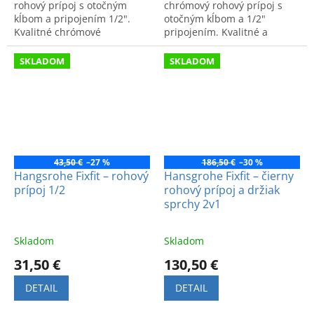
rohový prípoj s otočným
chrómový rohový prípoj s
kĺbom a pripojením 1/2".
otočným kĺbom a 1/2"
Kvalitné chrómové
pripojením. Kvalitné a
prevedenie pre dlhú
komfortné prevedenie pre
životnosť a moderný vzhľad.
vašu sprchu.
SKLADOM
SKLADOM
Nemecká kvalita.
43,50 €
–27 %
186,50 €
–30 %
Hangsrohe Fixfit – rohový
Hansgrohe Fixfit – čierny
prípoj 1/2
rohový prípoj a držiak
sprchy 2v1
Skladom
Skladom
31,50 €
130,50 €
DETAIL
DETAIL