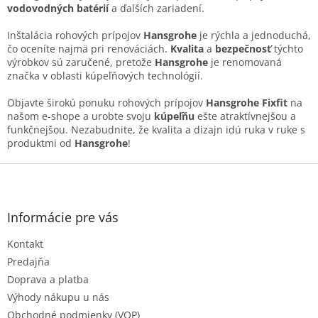
v
vodovodných batérií
a ďalších zariadení.
k
y
Inštalácia rohových prípojov
Hansgrohe
je rýchla a jednoduchá,
v
čo oceníte najmä pri renováciách.
Kvalita
a
bezpečnosť
týchto
ý
výrobkov sú zaručené, pretože
Hansgrohe
je renomovaná
p
značka v oblasti kúpeľňových technológií.
i
s
Objavte širokú ponuku rohových prípojov
Hansgrohe Fixfit
na
u
našom e-shope a urobte svoju
kúpeľňu
ešte atraktívnejšou a
funkčnejšou. Nezabudnite, že kvalita a dizajn idú ruka v ruke s
produktmi od
Hansgrohe
!
Z
á
p
ä
Informácie pre vás
t
Kontakt
i
e
Predajňa
Doprava a platba
Výhody nákupu u nás
Obchodné podmienky (VOP)