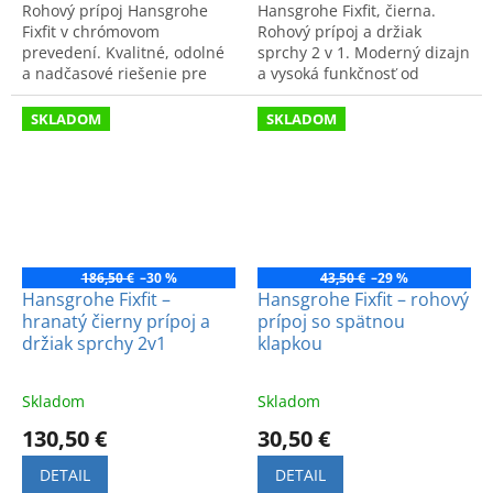
Rohový prípoj Hansgrohe
Hansgrohe Fixfit, čierna.
Fixfit v chrómovom
Rohový prípoj a držiak
prevedení. Kvalitné, odolné
sprchy 2 v 1. Moderný dizajn
a nadčasové riešenie pre
a vysoká funkčnosť od
moderný sprchový systém.
značky Hansgrohe.
SKLADOM
SKLADOM
186,50 €
–30 %
43,50 €
–29 %
Hansgrohe Fixfit –
Hansgrohe Fixfit – rohový
hranatý čierny prípoj a
prípoj so spätnou
držiak sprchy 2v1
klapkou
Skladom
Skladom
130,50 €
30,50 €
DETAIL
DETAIL