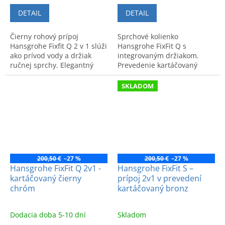
DETAIL
DETAIL
Čierny rohový prípoj
Sprchové kolienko
Hansgrohe Fixfit Q 2 v 1 slúži
Hansgrohe FixFit Q s
ako prívod vody a držiak
integrovaným držiakom.
ručnej sprchy. Elegantný
Prevedenie kartáčovaný
dizajn a vysoká kvalita pre
bronz. Elegantný moderný
modernú kúpeľňu.
dizajn a vysoká kvalita pre
SKLADOM
vašu kúpeľňu.
200,50 €
–27 %
200,50 €
–27 %
Hansgrohe FixFit Q 2v1 -
Hansgrohe FixFit S –
kartáčovaný čierny
prípoj 2v1 v prevedení
chróm
kartáčovaný bronz
Dodacia doba 5-10 dní
Skladom