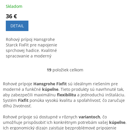
Skladom
36 €
DETAIL
Rohový prípoj Hansgrohe
Starck FixFit pre napojenie
sprchovej hadice. Kvalitné
spracovanie a moderný
dizajn od lídra na trhu.
Ideálny doplnok do každej
19
položiek celkom
O
kúpeľne.
v
l
Rohové prípoje
Hansgrohe Fixfit
sú ideálnym riešením pre
á
moderné a funkčné
kúpeľne
. Tieto produkty sú navrhnuté tak,
d
aby zabezpečili maximálnu
flexibilitu
a jednoduchú inštaláciu.
a
Systém
Fixfit
ponúka vysokú kvalitu a spoľahlivosť, čo zaručuje
c
dlhú životnosť.
i
e
Rohové prípoje sú dostupné v rôznych
variantoch
, čo
p
umožňuje prispôsobiť ich konkrétnym potrebám vašej
kúpeľne
.
r
Ich ergonomický dizajn zaisťuje bezproblémové pripojenie