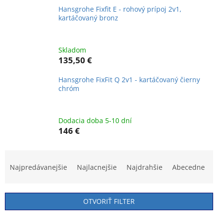
Hansgrohe Fixfit E - rohový prípoj 2v1,
kartáčovaný bronz
Skladom
135,50 €
Hansgrohe FixFit Q 2v1 - kartáčovaný čierny
chróm
Dodacia doba 5-10 dní
146 €
R
a
Najpredávanejšie
Najlacnejšie
Najdrahšie
Abecedne
d
e
n
OTVORIŤ FILTER
i