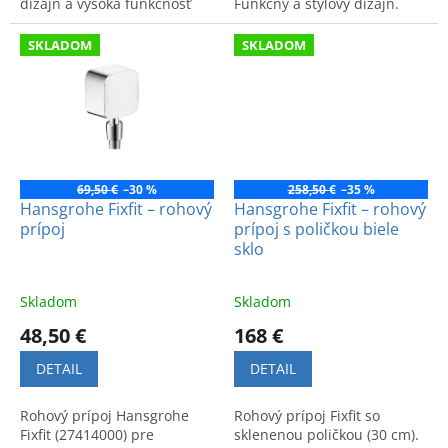
dizajn a vysoká funkčnosť
Funkčný a štýlový dizajn.
pre vašu kúpeľňu. Kód
Možnosť vidieť v predajni
výrobku: 26889000.
OD Drevona, Bratislava.
SKLADOM
SKLADOM
69,50 €
–30 %
258,50 €
–35 %
Hansgrohe Fixfit – rohový
Hansgrohe Fixfit – rohový
prípoj
prípoj s poličkou biele
sklo
Skladom
Skladom
48,50 €
168 €
DETAIL
DETAIL
Rohový prípoj Hansgrohe
Rohový prípoj Fixfit so
Fixfit (27414000) pre
sklenenou poličkou (30 cm).