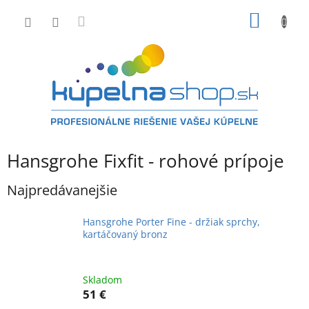
Prejsť
NÁKU
na
obsah
KOŠÍK
Hansgrohe Fixfit - rohové prípoje
Najpredávanejšie
Hansgrohe Porter Fine - držiak sprchy,
kartáčovaný bronz
Skladom
51 €