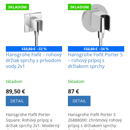
e
V
p
SKLADOM
SKLADOM
ý
r
p
o
i
d
s
u
p
k
r
t
o
133,50 €
–32 %
133,50 €
–34 %
o
d
Hansgrohe Fixfit – rohový
Hansgrohe Fixfit Porter S
v
držiak sprchy s prívodom
– rohový prípoj s
u
vody 2v1
držiakom sprchy
k
t
o
Skladom
Skladom
v
89,50 €
87 €
DETAIL
DETAIL
Hansgrohe Fixfit Porter
Hansgrohe Fixfit Porter S
Square: Rohový prípoj a
26888000: chrómový rohový
držiak sprchy 2v1. Moderný
prípoj s držiakom sprchy.