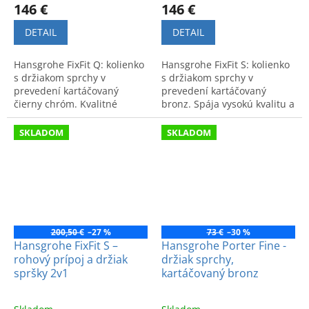
146 €
146 €
DETAIL
DETAIL
Hansgrohe FixFit Q: kolienko
Hansgrohe FixFit S: kolienko
s držiakom sprchy v
s držiakom sprchy v
prevedení kartáčovaný
prevedení kartáčovaný
čierny chróm. Kvalitné
bronz. Spája vysokú kvalitu a
spracovanie a moderný
nadčasový dizajn pre
dizajn pre vašu kúpeľňu.
maximálny komfort pri
SKLADOM
SKLADOM
sprchovaní.
200,50 €
–27 %
73 €
–30 %
Hansgrohe FixFit S –
Hansgrohe Porter Fine -
rohový prípoj a držiak
držiak sprchy,
spršky 2v1
kartáčovaný bronz