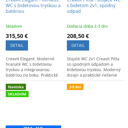
WC s bidetovou tryskou a
s bidetom 2v1, spodný
batériou
odpad
Skladom
Dodacia doba 2-3 dni
315,50 €
208,50 €
DETAIL
DETAIL
Creavit Elegant: Moderné
Stojaté WC 2v1 Creavit Pitta
hranaté WC s bidetovou
so spodným odpadom a
tryskou a integrovanou
bidetovou tryskou. Moderný
batériou na boku. Praktické
dizajn a praktické riešenie
a štýlové riešenie pre
pre maximálnu hygienu v
úsporu miesta a vysokú
kúpeľni.
Novinka
3-5 dní
hygienu.
SKLADOM