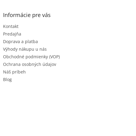
á
p
ä
Informácie pre vás
t
Kontakt
i
e
Predajňa
Doprava a platba
Výhody nákupu u nás
Obchodné podmienky (VOP)
Ochrana osobných údajov
Náš príbeh
Blog