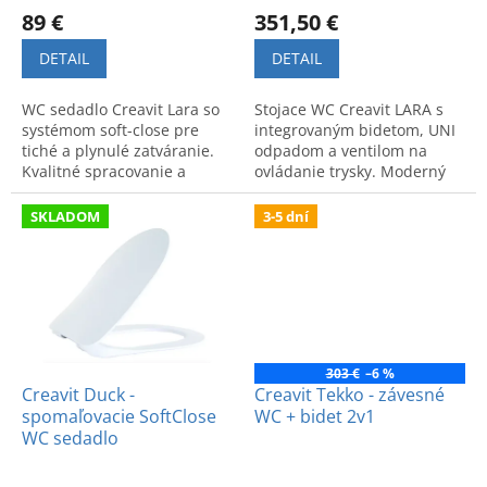
v
89 €
351,50 €
DETAIL
DETAIL
WC sedadlo Creavit Lara so
Stojace WC Creavit LARA s
systémom soft-close pre
integrovaným bidetom, UNI
tiché a plynulé zatváranie.
odpadom a ventilom na
Kvalitné spracovanie a
ovládanie trysky. Moderný
moderný dizajn zvyšujú
dizajn. Model LR3641-V.
komfort a bezpečnosť v
SKLADOM
3-5 dní
kúpeľni.
303 €
–6 %
Creavit Duck -
Creavit Tekko - závesné
spomaľovacie SoftClose
WC + bidet 2v1
WC sedadlo