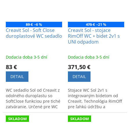
89 €
–6 %
475 €
–21 %
Creavit Sol - Soft Close
Creavit Sol - stojace
duroplastové WC sedadlo
RimOff WC + bidet 2v1 s
UNI odpadom
Dodacia doba 3-5 dní
Dodacia doba 3-5 dní
83 €
371,50 €
DETAIL
DETAIL
WC sedadlo Sol od Creavit z
Stojace WC Sol 2v1 s
odolného duroplastu so
integrovaným bidetom od
SoftClose funkciou pre tiché
Creavit. Technológia RimOff
zatváranie. Určené pre WC
pre ľahkú údržbu a
SO3641. Moderný dizajn a
univerzálny UNI odpad.
vysoká odolnosť.
Elegantné riešenie pre
SKLADOM
SKLADOM
modernú kúpeľňu.