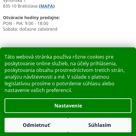
Výhonská 1
835 10 Bratislava
(
MAPA
)
Otváracie hodiny predajne:
PON - PIA: 9:00 - 18:00
Sobota: dočasne zatvorené
Táto webová stránka používa rôzne cookies pre
poskytovanie online služieb, na účely prihlásenia,
Nákupný košík
poskytovania obsahu prostredníctvom tretích strán,
analýzu návštevnosti a iné. V súlade s platnou
0
KS /
0 €
legislatívou prosíme o potvrdenie súhlasu alebo
nastavenie vašich preferencií.
Vytvoril Shoptet
Nastavenie
Dobry deň Chceme Vás informovať, že predajňa bude zatvorená
Copyright 2026
Kupelnashop.sk
. Všetky práva vyhradené.
v piatok 7.8.2026. Ďakujeme za pochopenie S pozdravom
Odmietnuť
Súhlasím
Upraviť nastavenie cookies
KUPELNASHOP TEAM