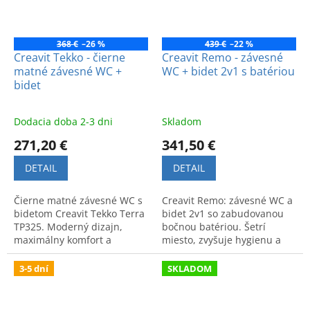
368 €
–26 %
439 €
–22 %
Creavit Tekko - čierne
Creavit Remo - závesné
matné závesné WC +
WC + bidet 2v1 s batériou
bidet
Dodacia doba 2-3 dni
Skladom
271,20 €
341,50 €
DETAIL
DETAIL
Čierne matné závesné WC s
Creavit Remo: závesné WC a
bidetom Creavit Tekko Terra
bidet 2v1 so zabudovanou
TP325. Moderný dizajn,
bočnou batériou. Šetrí
maximálny komfort a
miesto, zvyšuje hygienu a
špičková kvalita pre vašu
komfort. Moderné a
kúpeľňu.
praktické riešenie do
3-5 dní
SKLADOM
kúpeľne.