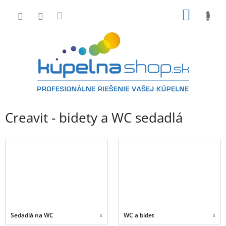
Prejsť
NÁKU
na
obsah
KOŠÍK
B
Creavit - bidety a WC sedadlá
o
č
n
ý
p
a
n
e
l
Sedadlá na WC
WC a bidet