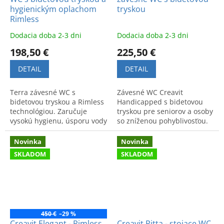
hygienickým oplachom
tryskou
Rimless
Dodacia doba 2-3 dni
Dodacia doba 2-3 dni
198,50 €
225,50 €
DETAIL
DETAIL
Terra závesné WC s
Závesné WC Creavit
bidetovou tryskou a Rimless
Handicapped s bidetovou
technológiou. Zaručuje
tryskou pre seniorov a osoby
vysokú hygienu, úsporu vody
so zníženou pohyblivosťou.
a účinný oplach. Elegantný
Zabezpečuje vysoký komfort,
moderný dizajn pre každú
bezpečnosť a osobnú
Novinka
Novinka
kúpeľňu.
hygienu.
SKLADOM
SKLADOM
450 €
–29 %
Creavit Elegant - Rimless
Creavit Pitta - stojace WC