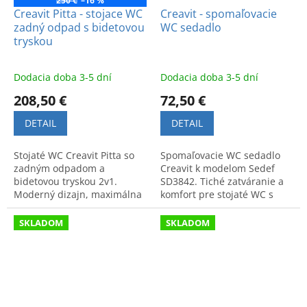
250 €
–16 %
Creavit Pitta - stojace WC
Creavit - spomaľovacie
zadný odpad s bidetovou
WC sedadlo
tryskou
Dodacia doba 3-5 dní
Dodacia doba 3-5 dní
208,50 €
72,50 €
DETAIL
DETAIL
Stojaté WC Creavit Pitta so
Spomaľovacie WC sedadlo
zadným odpadom a
Creavit k modelom Sedef
bidetovou tryskou 2v1.
SD3842. Tiché zatváranie a
Moderný dizajn, maximálna
komfort pre stojaté WC s
hygiena a funkčnosť pre
bidetom 2v1. Kvalitný
vašu kúpeľňu.
doplnok pre modernú
SKLADOM
SKLADOM
kúpeľňu.