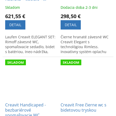
izolácia
Skladom
Dodacia doba 2-3 dni
621,55 €
298,50 €
DETAIL
DETAIL
Laufen Creavit ELEGANT SET:
Čierne hranaté závesné WC
Rimoff závesné WC,
Creavit Elegant s
spomaľovacie sedadlo, bidet
technológiou Rimless.
s batériou, Ineo nádržka,
Inovatívny systém oplachu
biele tlačidlo a zvuková
pre maximálnu hygienu a
izolácia. Moderný a čistý
čistotu. Moderný dizajn a
SKLADOM
SKLADOM
dizajn.
vysoká kvalita.
Creavit Handicaped -
Creavit Free čierne wc s
bezbariérové
bidetovou tryskou
spomaľovacie WC