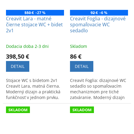
550 €
–27 %
92 €
–6 %
Creavit Lara - matné
Creavit Foglia - dizajnové
čierne stojace WC + bidet
spomaľovacie WC
2v1
sedadlo
Dodacia doba 2-3 dni
Skladom
398,50 €
86 €
DETAIL
DETAIL
Stojace WC s bidetom 2v1
Creavit Foglia: dizajnové WC
Creavit Lara, matná čierna.
sedadlo so spomaľovacím
Moderný dizajn a praktická
mechanizmom pre tiché
funkčnosť v jednom prvku.
zatváranie. Moderný dizajn
Kód produktu: LR3641.
a komfort. Kód: FG3640.
SKLADOM
SKLADOM