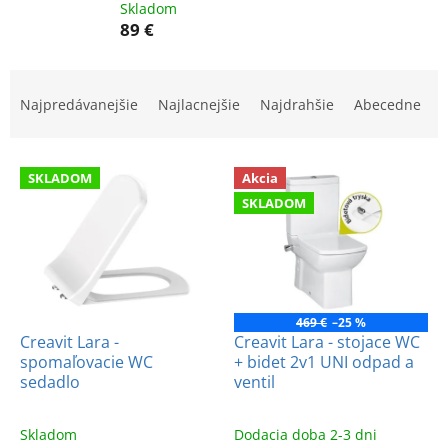
Skladom
89 €
R
a
Najpredávanejšie
Najlacnejšie
Najdrahšie
Abecedne
d
e
V
n
SKLADOM
Akcia
ý
i
SKLADOM
p
e
i
p
s
r
p
o
r
d
o
u
469 €
–25 %
d
k
Creavit Lara -
Creavit Lara - stojace WC
spomaľovacie WC
+ bidet 2v1 UNI odpad a
u
t
sedadlo
ventil
k
o
t
v
o
Skladom
Dodacia doba 2-3 dni