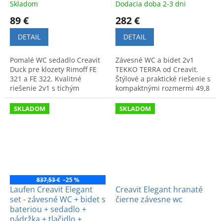
Skladom
Dodacia doba 2-3 dni
89 €
282 €
DETAIL
DETAIL
Pomalé WC sedadlo Creavit
Závesné WC a bidet 2v1
Duck pre klozety Rimoff FE
TEKKO TERRA od Creavit.
321 a FE 322. Kvalitné
Štýlové a praktické riešenie s
riešenie 2v1 s tichým
kompaktnými rozmermi 49,8
zatváraním a štýlovým
x 35,5 cm. Moderný dizajn a
dizajnom pre maximálny
maximálny komfort.
SKLADOM
SKLADOM
komfort.
837,53 €
–25 %
Laufen Creavit Elegant
Creavit Elegant hranaté
set - závesné WC + bidet s
čierne závesne wc
bateriou + sedadlo +
nádržka + tlačidlo +