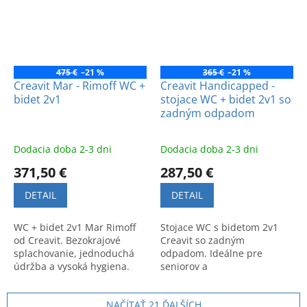
475 €
–21 %
365 €
–21 %
Creavit Mar - Rimoff WC +
Creavit Handicapped -
bidet 2v1
stojace WC + bidet 2v1 so
zadným odpadom
Dodacia doba 2-3 dni
Dodacia doba 2-3 dni
371,50 €
287,50 €
DETAIL
DETAIL
WC + bidet 2v1 Mar Rimoff
Stojace WC s bidetom 2v1
od Creavit. Bezokrajové
Creavit so zadným
splachovanie, jednoduchá
odpadom. Ideálne pre
údržba a vysoká hygiena.
seniorov a
Praktické riešenie MA3641
hendikepovaných.
pre vašu kúpeľňu.
Zabezpečuje komfort,
NAČÍTAŤ 21 ĎALŠÍCH
bezpečnosť a hygienu v