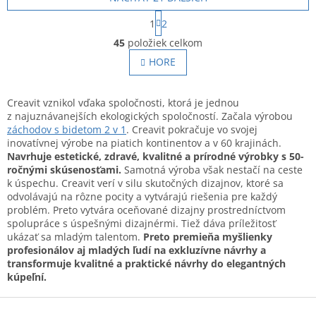
kúpeľni.
S
1
2
t
O
r
45
položiek celkom
v
á
l
HORE
n
á
k
o
d
v
a
Creavit vznikol vďaka spoločnosti, ktorá je jednou
a
c
z najuznávanejších ekologických spoločností. Začala výrobou
n
i
záchodov s bidetom 2 v 1
. Creavit pokračuje vo svojej
i
e
inovatívnej výrobe na piatich kontinentov a v 60 krajinách.
e
p
Navrhuje estetické, zdravé, kvalitné a prírodné výrobky s 50-
r
ročnými skúsenosťami.
Samotná výroba však nestačí na ceste
v
k úspechu. Creavit verí v silu skutočných dizajnov, ktoré sa
k
odvolávajú na rôzne pocity a vytvárajú riešenia pre každý
y
problém. Preto vytvára oceňované dizajny prostredníctvom
v
spolupráce s úspešnými dizajnérmi. Tiež dáva príležitosť
ý
ukázať sa mladým talentom.
Preto premieňa myšlienky
p
profesionálov aj mladých ľudí na exkluzívne návrhy a
i
transformuje kvalitné a praktické návrhy do elegantných
s
kúpeľní.
u
Z