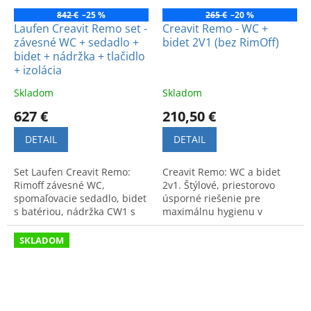
842 €
–25 %
265 €
–20 %
Laufen Creavit Remo set -
Creavit Remo - WC +
závesné WC + sedadlo +
bidet 2V1 (bez RimOff)
bidet + nádržka + tlačidlo
+ izolácia
Skladom
Skladom
627 €
210,50 €
DETAIL
DETAIL
Set Laufen Creavit Remo:
Creavit Remo: WC a bidet
Rimoff závesné WC,
2v1. Štýlové, priestorovo
spomaľovacie sedadlo, bidet
úsporné riešenie pre
s batériou, nádržka CW1 s
maximálnu hygienu v
bielym tlačidlom a zvuková
kúpeľni. Kód výrobku: FE320.
izolácia.
SKLADOM