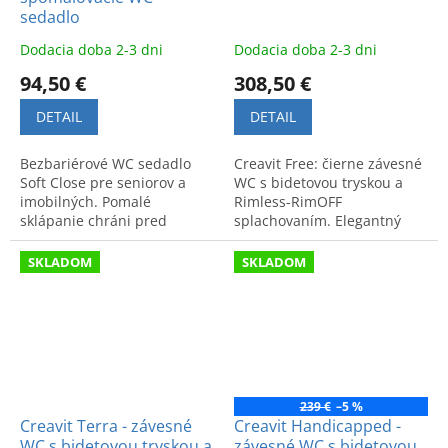
sedadlo
Dodacia doba 2-3 dni
Dodacia doba 2-3 dni
94,50 €
308,50 €
DETAIL
DETAIL
Bezbariérové WC sedadlo
Creavit Free: čierne závesné
Soft Close pre seniorov a
WC s bidetovou tryskou a
imobilných. Pomalé
Rimless-RimOFF
sklápanie chráni pred
splachovaním. Elegantný
úrazmi a hlukom. Zaisťuje
dizajn a maximálna hygiena
komfort a bezpečnosť v
pre modernú kúpeľňu.
SKLADOM
SKLADOM
kúpeľni.
239 €
–5 %
Creavit Terra - závesné
Creavit Handicapped -
WC s bidetovou tryskou a
závesné WC s bidetovou