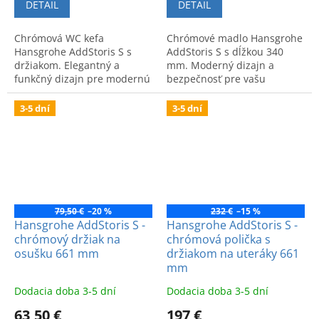
DETAIL
DETAIL
Chrómová WC kefa
Chrómové madlo Hansgrohe
Hansgrohe AddStoris S s
AddStoris S s dĺžkou 340
držiakom. Elegantný a
mm. Moderný dizajn a
funkčný dizajn pre modernú
bezpečnosť pre vašu
kúpeľňu. Kvalitné
kúpeľňu. Kvalitné nemecké
spracovanie na každodenné
spracovanie.
3-5 dní
3-5 dní
použitie.
79,50 €
–20 %
232 €
–15 %
Hansgrohe AddStoris S -
Hansgrohe AddStoris S -
chrómový držiak na
chrómová polička s
osušku 661 mm
držiakom na uteráky 661
mm
Dodacia doba 3-5 dní
Dodacia doba 3-5 dní
63,50 €
197 €