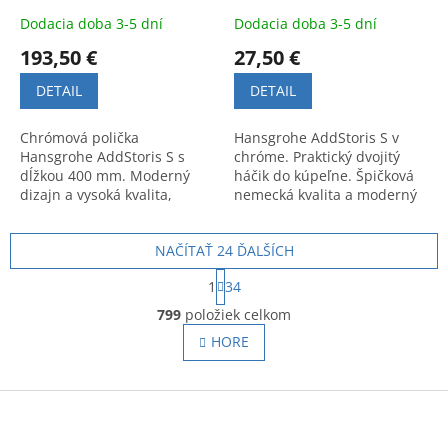
Dodacia doba 3-5 dní
Dodacia doba 3-5 dní
193,50 €
27,50 €
DETAIL
DETAIL
Chrómová polička
Hansgrohe AddStoris S v
Hansgrohe AddStoris S s
chróme. Praktický dvojitý
dĺžkou 400 mm. Moderný
háčik do kúpeľne. Špičková
dizajn a vysoká kvalita,
nemecká kvalita a moderný
ideálna do sprchy alebo nad
dizajn pre maximálny
umývadlo.
komfort a poriadok.
NAČÍTAŤ 24 ĎALŠÍCH
S
1
34
t
O
r
799
položiek celkom
v
á
l
HORE
n
á
k
o
d
v
Z
a
a
c
á
n
i
p
i