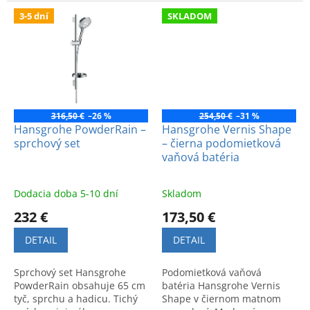
prevedenie, moderný dizajn
komfort používania.
a vysoký komfort.
3-5 dní
SKLADOM
316,50 €
–26 %
254,50 €
–31 %
Hansgrohe PowderRain –
Hansgrohe Vernis Shape
sprchový set
– čierna podomietková
vaňová batéria
Dodacia doba 5-10 dní
Skladom
232 €
173,50 €
DETAIL
DETAIL
Sprchový set Hansgrohe
Podomietková vaňová
PowderRain obsahuje 65 cm
batéria Hansgrohe Vernis
tyč, sprchu a hadicu. Tichý
Shape v čiernom matnom