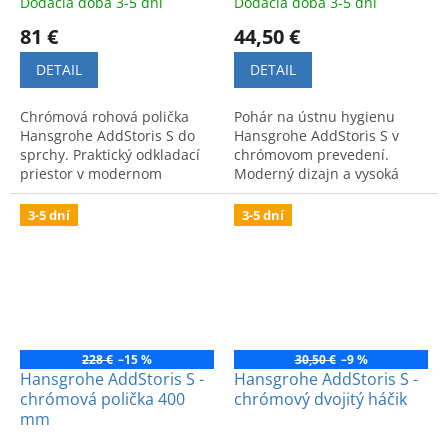
Dodacia doba 3-5 dní
Dodacia doba 3-5 dní
81 €
44,50 €
DETAIL
DETAIL
Chrómová rohová polička
Pohár na ústnu hygienu
Hansgrohe AddStoris S do
Hansgrohe AddStoris S v
sprchy. Praktický odkladací
chrómovom prevedení.
priestor v modernom
Moderný dizajn a vysoká
dizajne. Funkčný doplnok
kvalita pre vašu kúpeľňu.
pre každodenný komfort.
3-5 dní
3-5 dní
228 €
–15 %
30,50 €
–9 %
Hansgrohe AddStoris S -
Hansgrohe AddStoris S -
chrómová polička 400
chrómový dvojitý háčik
mm