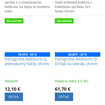
sprška s o smiešavacou
malá bidetová batéria s
batériou na teplu aj studenú
bidetovou sprškou 2v1,
vodu.
farba chrom
SKLADOM
SKLADOM
15,13 €
–20 %
82,29 €
–25 %
Hansgrohe AddStoris Q
Hansgrohe AddStoris Q -
jednoduchý háčik, chróm
Držiak na uterák, chróm
Skladom
Dodacia doba 3-5 dní
12,10 €
61,70 €
DETAIL
DETAIL