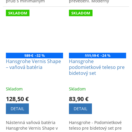
prúd s minimálnym
prevedení. Moderný
rozstrekovaním zaisťuje
minimalistický dizajn a
ľahkú údržbu a maximálny
vysoká kvalita pre funkčnú
SKLADOM
SKLADOM
relax.
kúpeľňu.
189 €
–32 %
111,19 €
–24 %
Hansgrohe Vernis Shape
Hansgrohe
– vaňová batéria
podomietkové teleso pre
bidetový set
Skladom
Skladom
128,50 €
83,90 €
DETAIL
DETAIL
Nástenná vaňová batéria
Hansgrohe - Podomietkové
Hansgrohe Vernis Shape v
teleso pre bidetový set pre