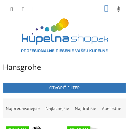
Prejsť
NÁKU
na
obsah
KOŠÍK
Hansgrohe
OTVORIŤ FILTER
R
a
Najpredávanejšie
Najlacnejšie
Najdrahšie
Abecedne
d
e
V
n