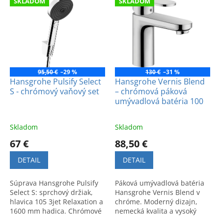
SKLADOM
SKLADOM
ý
i
p
e
i
p
s
r
p
o
r
d
o
u
95,50 €
–29 %
130 €
–31 %
d
k
Hansgrohe Pulsify Select
Hansgrohe Vernis Blend
S - chrómový vaňový set
– chrómová páková
u
t
umývadlová batéria 100
k
o
t
v
o
Skladom
Skladom
v
67 €
88,50 €
DETAIL
DETAIL
Súprava Hansgrohe Pulsify
Páková umývadlová batéria
Select S: sprchový držiak,
Hansgrohe Vernis Blend v
hlavica 105 3jet Relaxation a
chróme. Moderný dizajn,
1600 mm hadica. Chrómové
nemecká kvalita a vysoký