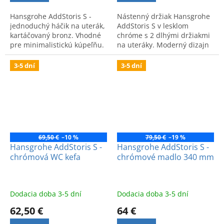
Hansgrohe AddStoris S -
Nástenný držiak Hansgrohe
jednoduchý háčik na uterák,
AddStoris S v lesklom
kartáčovaný bronz. Vhodné
chróme s 2 dlhými držiakmi
pre minimalistickú kúpeľňu.
na uteráky. Moderný dizajn
a nemecká kvalita pre vašu
kúpeľňu.
3-5 dní
3-5 dní
69,50 €
–10 %
79,50 €
–19 %
Hansgrohe AddStoris S -
Hansgrohe AddStoris S -
chrómová WC kefa
chrómové madlo 340 mm
Dodacia doba 3-5 dní
Dodacia doba 3-5 dní
62,50 €
64 €