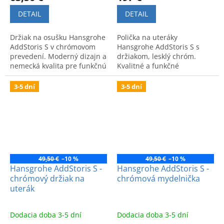
DETAIL
DETAIL
Držiak na osušku Hansgrohe
Polička na uteráky
AddStoris S v chrómovom
Hansgrohe AddStoris S s
prevedení. Moderný dizajn a
držiakom, lesklý chróm.
nemecká kvalita pre funkčnú
Kvalitné a funkčné
kúpeľňu.
prevedenie pre štýlový
poriadok v kúpeľni.
3-5 dní
3-5 dní
49,50 €
–10 %
49,50 €
–10 %
Hansgrohe AddStoris S -
Hansgrohe AddStoris S -
chrómový držiak na
chrómová mydelnička
uterák
Dodacia doba 3-5 dní
Dodacia doba 3-5 dní