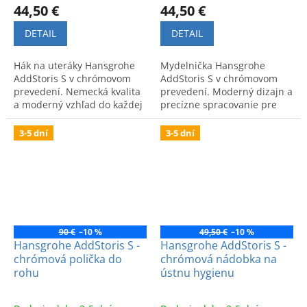
44,50 €
44,50 €
DETAIL
DETAIL
Hák na uteráky Hansgrohe
Mydelnička Hansgrohe
AddStoris S v chrómovom
AddStoris S v chrómovom
prevedení. Nemecká kvalita
prevedení. Moderný dizajn a
a moderný vzhľad do každej
precízne spracovanie pre
kúpeľne.
vašu kúpeľňu.
3-5 dní
3-5 dní
90 €
–10 %
49,50 €
–10 %
Hansgrohe AddStoris S -
Hansgrohe AddStoris S -
chrómová polička do
chrómová nádobka na
rohu
ústnu hygienu