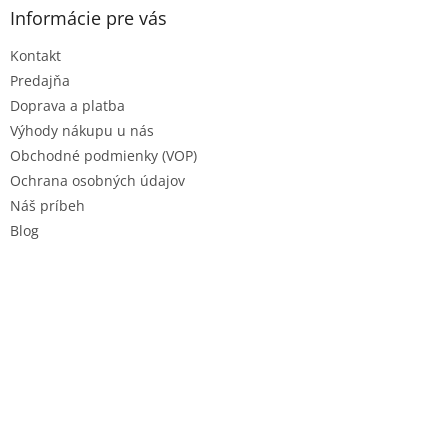
e
ä
e
Informácie pre vás
p
t
r
Kontakt
i
v
e
Predajňa
k
y
Doprava a platba
v
Výhody nákupu u nás
ý
Obchodné podmienky (VOP)
p
i
Ochrana osobných údajov
s
Náš príbeh
u
Blog