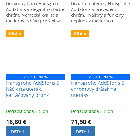
Dizajnový háčik Hansgrohe
Držiak na uteráky Hansgrohe
AddStoris v elegantnej farbe
AddStoris v prevedení
chróm. Nemecká kvalita a
chróm. Kvalitný a funkčný
moderný vzhľad pre štýlovú
doplnok v modernom
a upratanú kúpeľňu.
dizajne pre vašu kúpeľňu.
3-5 dní
3-5 dní
20,91 €
–10 %
79,50 €
–10 %
Hansgrohe AddStoris S
Hansgrohe AddStoris S -
háčik na uterák,
chrómový držiak na
kartáčovaný bronz
uteráky
Dodacia doba 3-5 dní
Dodacia doba 3-5 dní
18,80 €
71,50 €
DETAIL
DETAIL