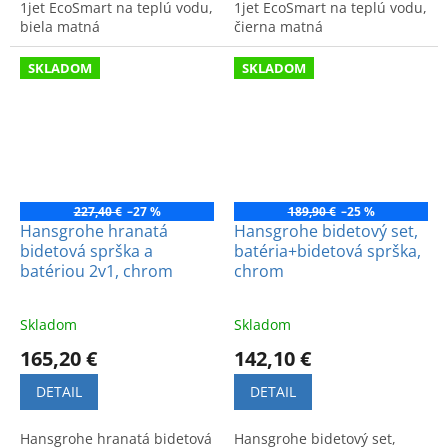
1jet EcoSmart na teplú vodu,
1jet EcoSmart na teplú vodu,
biela matná
čierna matná
SKLADOM
SKLADOM
227,40 €
–27 %
189,90 €
–25 %
Hansgrohe hranatá
Hansgrohe bidetový set,
bidetová sprška a
batéria+bidetová sprška,
batériou 2v1, chrom
chrom
Skladom
Skladom
165,20 €
142,10 €
DETAIL
DETAIL
Hansgrohe hranatá bidetová
Hansgrohe bidetový set,