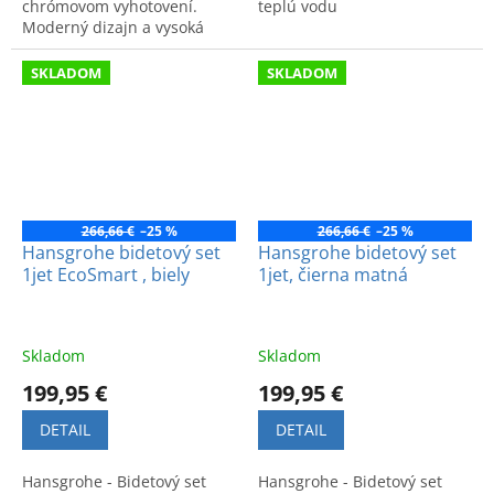
chrómovom vyhotovení.
teplú vodu
Moderný dizajn a vysoká
funkčnosť pre vašu kúpeľňu.
Kód produktu: 71450000.
SKLADOM
SKLADOM
266,66 €
–25 %
266,66 €
–25 %
Hansgrohe bidetový set
Hansgrohe bidetový set
1jet EcoSmart , biely
1jet, čierna matná
Skladom
Skladom
199,95 €
199,95 €
DETAIL
DETAIL
Hansgrohe - Bidetový set
Hansgrohe - Bidetový set