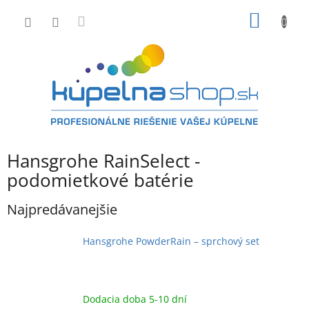
Prejsť
NÁKU
na
obsah
KOŠÍK
Hansgrohe RainSelect -
podomietkové batérie
Najpredávanejšie
Hansgrohe PowderRain – sprchový set
Dodacia doba 5-10 dní