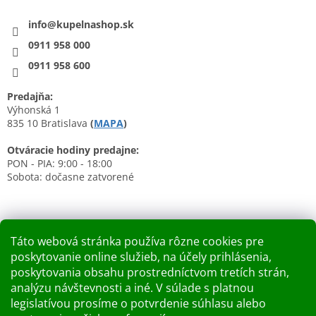
info@kupelnashop.sk
0911 958 000
0911 958 600
Predajňa:
Výhonská 1
835 10 Bratislava
(
MAPA
)
Otváracie hodiny predajne:
PON - PIA: 9:00 - 18:00
Sobota: dočasne zatvorené
Táto webová stránka používa rôzne cookies pre
poskytovanie online služieb, na účely prihlásenia,
Nákupný košík
poskytovania obsahu prostredníctvom tretích strán,
analýzu návštevnosti a iné. V súlade s platnou
0
KS /
0 €
legislatívou prosíme o potvrdenie súhlasu alebo