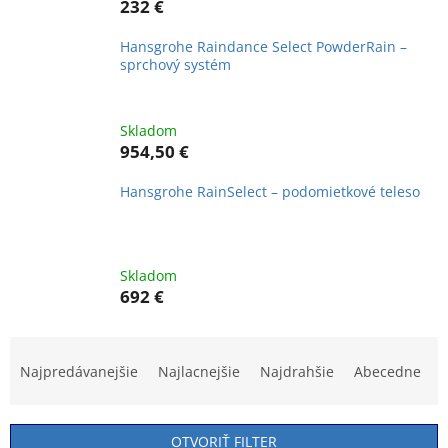
232 €
Hansgrohe Raindance Select PowderRain –
sprchový systém
Skladom
954,50 €
Hansgrohe RainSelect – podomietkové teleso
Skladom
692 €
R
a
Najpredávanejšie
Najlacnejšie
Najdrahšie
Abecedne
d
e
n
OTVORIŤ FILTER