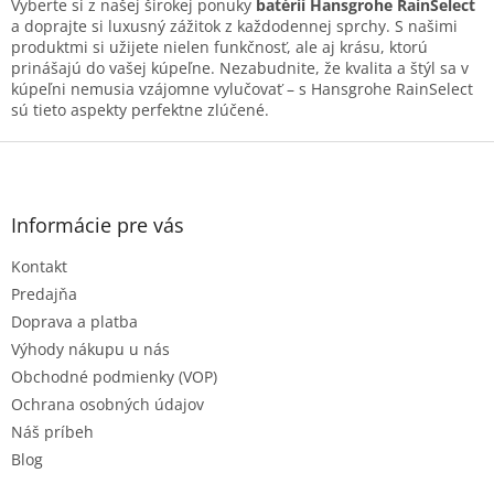
s
Vyberte si z našej širokej ponuky
batérií Hansgrohe RainSelect
u
a doprajte si luxusný zážitok z každodennej sprchy. S našimi
produktmi si užijete nielen funkčnosť, ale aj krásu, ktorú
prinášajú do vašej kúpeľne. Nezabudnite, že kvalita a štýl sa v
kúpeľni nemusia vzájomne vylučovať – s Hansgrohe RainSelect
sú tieto aspekty perfektne zlúčené.
Z
á
p
ä
Informácie pre vás
t
Kontakt
i
e
Predajňa
Doprava a platba
Výhody nákupu u nás
Obchodné podmienky (VOP)
Ochrana osobných údajov
Náš príbeh
Blog