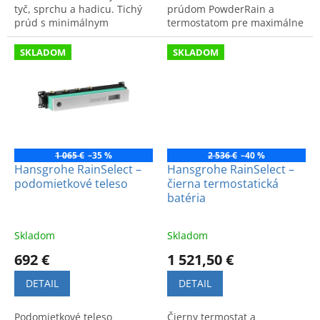
tyč, sprchu a hadicu. Tichý
prúdom PowderRain a
prúd s minimálnym
termostatom pre maximálne
rozstrekovaním zaisťuje
pohodlie a relax vo vašej
ľahkú údržbu a maximálny
kúpeľni.
SKLADOM
SKLADOM
relax.
1 065 €
–35 %
2 536 €
–40 %
Hansgrohe RainSelect –
Hansgrohe RainSelect –
podomietkové teleso
čierna termostatická
batéria
Skladom
Skladom
692 €
1 521,50 €
DETAIL
DETAIL
Podomietkové teleso
Čierny termostat a