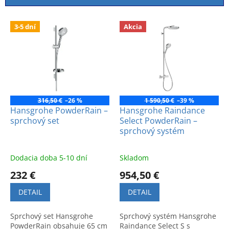
i
e
V
p
3-5 dní
Akcia
ý
r
p
o
i
d
s
u
p
k
r
t
o
316,50 €
–26 %
1 590,50 €
–39 %
o
d
Hansgrohe PowderRain –
Hansgrohe Raindance
v
sprchový set
Select PowderRain –
u
sprchový systém
k
t
o
Dodacia doba 5-10 dní
Skladom
v
232 €
954,50 €
DETAIL
DETAIL
Sprchový set Hansgrohe
Sprchový systém Hansgrohe
PowderRain obsahuje 65 cm
Raindance Select S s