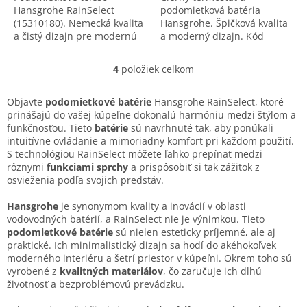
Hansgrohe RainSelect
podomietková batéria
(15310180). Nemecká kvalita
Hansgrohe. Špičková kvalita
a čistý dizajn pre modernú
a moderný dizajn. Kód
kúpeľňu. Ideálne riešenie
výrobku: 15380670.
pre vašu sprchu.
4
položiek celkom
O
v
l
Objavte
podomietkové batérie
Hansgrohe RainSelect, ktoré
á
prinášajú do vašej kúpeľne dokonalú harmóniu medzi štýlom a
d
funkčnosťou. Tieto
batérie
sú navrhnuté tak, aby ponúkali
a
intuitívne ovládanie a mimoriadny komfort pri každom použití.
c
S technológiou RainSelect môžete ľahko prepínať medzi
i
rôznymi
funkciami sprchy
a prispôsobiť si tak zážitok z
e
osvieženia podľa svojich predstáv.
p
r
Hansgrohe
je synonymom kvality a inovácií v oblasti
v
vodovodných batérií, a RainSelect nie je výnimkou. Tieto
k
podomietkové batérie
sú nielen esteticky príjemné, ale aj
y
praktické. Ich minimalistický dizajn sa hodí do akéhokoľvek
v
moderného interiéru a šetrí priestor v kúpeľni. Okrem toho sú
ý
vyrobené z
kvalitných materiálov
, čo zaručuje ich dlhú
p
životnosť a bezproblémovú prevádzku.
i