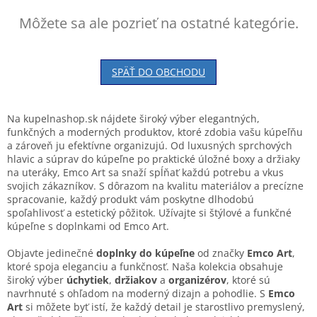
Môžete sa ale pozrieť na ostatné kategórie.
SPÄŤ DO OBCHODU
Na kupelnashop.sk nájdete široký výber elegantných,
funkčných a moderných produktov, ktoré zdobia vašu kúpeľňu
a zároveň ju efektívne organizujú. Od luxusných sprchových
hlavic a súprav do kúpeľne po praktické úložné boxy a držiaky
na uteráky, Emco Art sa snaží spĺňať každú potrebu a vkus
svojich zákazníkov. S dôrazom na kvalitu materiálov a precízne
spracovanie, každý produkt vám poskytne dlhodobú
spoľahlivosť a estetický pôžitok. Užívajte si štýlové a funkčné
kúpeľne s doplnkami od Emco Art.
Objavte jedinečné
doplnky do kúpeľne
od značky
Emco Art
,
ktoré spoja eleganciu a funkčnosť. Naša kolekcia obsahuje
široký výber
úchytiek
,
držiakov
a
organizérov
, ktoré sú
navrhnuté s ohľadom na moderný dizajn a pohodlie. S
Emco
Art
si môžete byť istí, že každý detail je starostlivo premyslený,