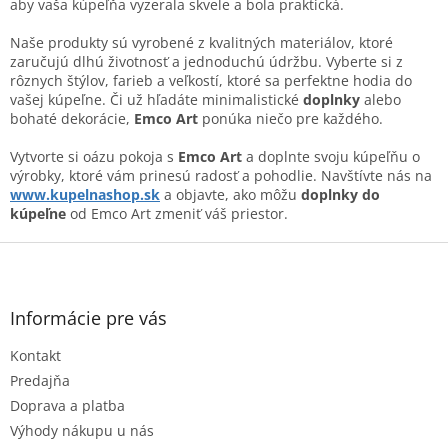
aby vaša kúpeľňa vyzerala skvele a bola praktická.
Naše produkty sú vyrobené z kvalitných materiálov, ktoré
zaručujú dlhú životnosť a jednoduchú údržbu. Vyberte si z
rôznych štýlov, farieb a veľkostí, ktoré sa perfektne hodia do
vašej kúpeľne. Či už hľadáte minimalistické
doplnky
alebo
bohaté dekorácie,
Emco Art
ponúka niečo pre každého.
Vytvorte si oázu pokoja s
Emco Art
a doplnte svoju kúpeľňu o
výrobky, ktoré vám prinesú radosť a pohodlie. Navštívte nás na
www
.kupelnashop
.sk
a objavte, ako môžu
doplnky do
kúpeľne
od Emco Art zmeniť váš priestor.
Z
á
p
ä
Informácie pre vás
t
Kontakt
i
e
Predajňa
Doprava a platba
Výhody nákupu u nás