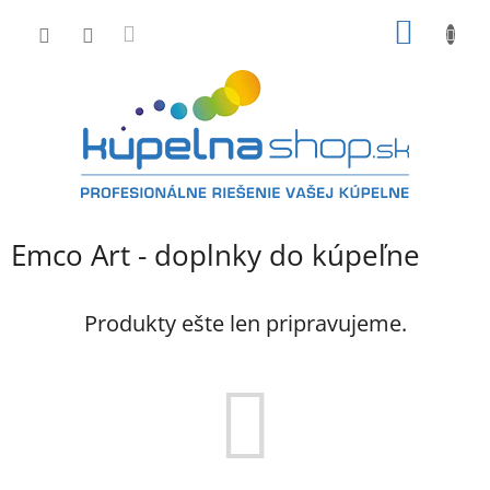
Prejsť
NÁKU
na
obsah
KOŠÍK
Emco Art - doplnky do kúpeľne
Produkty ešte len pripravujeme.