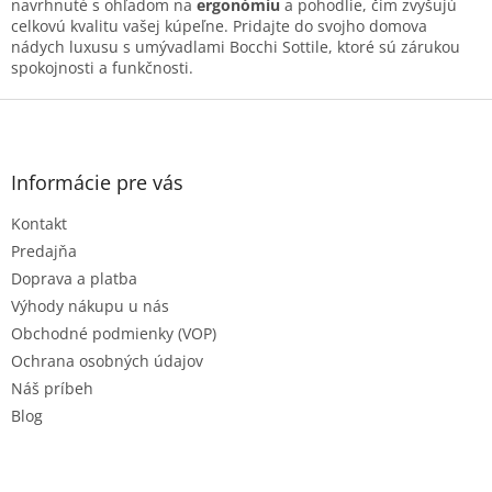
s
navrhnuté s ohľadom na
ergonómiu
a pohodlie, čím zvyšujú
u
celkovú kvalitu vašej kúpeľne. Pridajte do svojho domova
nádych luxusu s umývadlami Bocchi Sottile, ktoré sú zárukou
spokojnosti a funkčnosti.
Z
á
p
ä
Informácie pre vás
t
Kontakt
i
e
Predajňa
Doprava a platba
Výhody nákupu u nás
Obchodné podmienky (VOP)
Ochrana osobných údajov
Náš príbeh
Blog