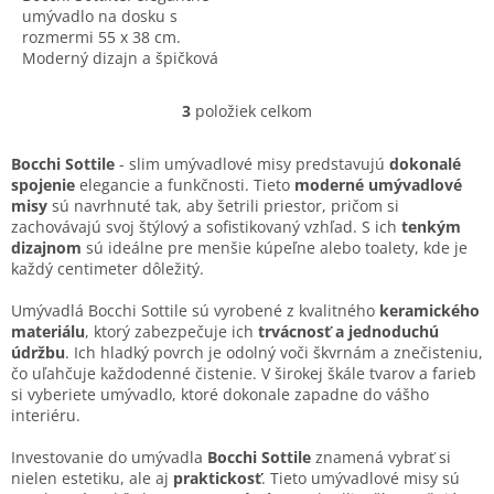
umývadlo na dosku s
rozmermi 55 x 38 cm.
Moderný dizajn a špičková
kvalita.
3
položiek celkom
O
v
l
Bocchi Sottile
- slim umývadlové misy predstavujú
dokonalé
á
spojenie
elegancie a funkčnosti. Tieto
moderné umývadlové
d
misy
sú navrhnuté tak, aby šetrili priestor, pričom si
a
zachovávajú svoj štýlový a sofistikovaný vzhľad. S ich
tenkým
c
dizajnom
sú ideálne pre menšie kúpeľne alebo toalety, kde je
i
každý centimeter dôležitý.
e
p
Umývadlá Bocchi Sottile sú vyrobené z kvalitného
keramického
r
materiálu
, ktorý zabezpečuje ich
trvácnosť a jednoduchú
v
údržbu
. Ich hladký povrch je odolný voči škvrnám a znečisteniu,
k
čo uľahčuje každodenné čistenie. V širokej škále tvarov a farieb
y
si vyberiete umývadlo, ktoré dokonale zapadne do vášho
v
interiéru.
ý
p
Investovanie do umývadla
Bocchi Sottile
znamená vybrať si
i
nielen estetiku, ale aj
praktickosť
. Tieto umývadlové misy sú