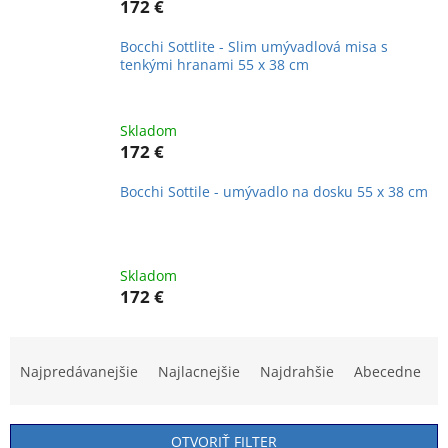
172 €
Bocchi Sottlite - Slim umývadlová misa s
tenkými hranami 55 x 38 cm
Skladom
172 €
Bocchi Sottile - umývadlo na dosku 55 x 38 cm
Skladom
172 €
R
a
Najpredávanejšie
Najlacnejšie
Najdrahšie
Abecedne
d
e
n
OTVORIŤ FILTER