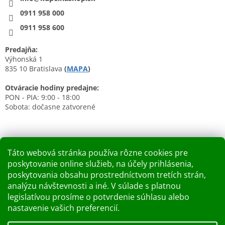
0911 958 000
0911 958 600
Predajňa:
Výhonská 1
835 10 Bratislava
(
MAPA
)
Otváracie hodiny predajne:
PON - PIA: 9:00 - 18:00
Sobota: dočasne zatvorené
Táto webová stránka používa rôzne cookies pre
poskytovanie online služieb, na účely prihlásenia,
Nákupný košík
poskytovania obsahu prostredníctvom tretích strán,
analýzu návštevnosti a iné. V súlade s platnou
0
KS /
0 €
legislatívou prosíme o potvrdenie súhlasu alebo
nastavenie vašich preferencií.