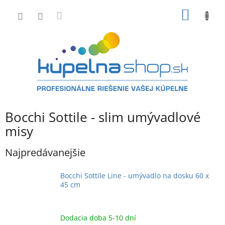
Prejsť
NÁKU
na
obsah
KOŠÍK
Bocchi Sottile - slim umývadlové
misy
Najpredávanejšie
Bocchi Sottile Line - umývadlo na dosku 60 x
45 cm
Dodacia doba 5-10 dní