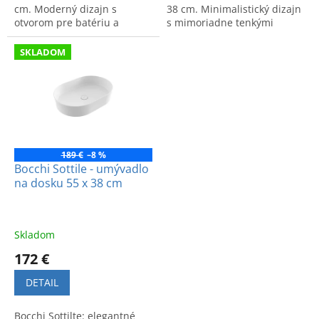
cm. Moderný dizajn s
38 cm. Minimalistický dizajn
otvorom pre batériu a
s mimoriadne tenkými
vysoká kvalita spracovania.
hranami.
SKLADOM
189 €
–8 %
Bocchi Sottile - umývadlo
na dosku 55 x 38 cm
Skladom
172 €
DETAIL
Bocchi Sottilte: elegantné