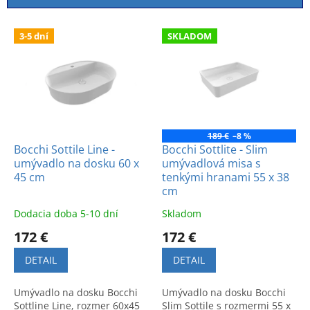
i
e
V
p
3-5 dní
SKLADOM
ý
r
p
o
i
d
s
u
p
k
r
t
o
189 €
–8 %
o
d
Bocchi Sottile Line -
Bocchi Sottlite - Slim
v
umývadlo na dosku 60 x
umývadlová misa s
u
45 cm
tenkými hranami 55 x 38
k
cm
t
o
Dodacia doba 5-10 dní
Skladom
v
172 €
172 €
DETAIL
DETAIL
Umývadlo na dosku Bocchi
Umývadlo na dosku Bocchi
Sottline Line, rozmer 60x45
Slim Sottile s rozmermi 55 x