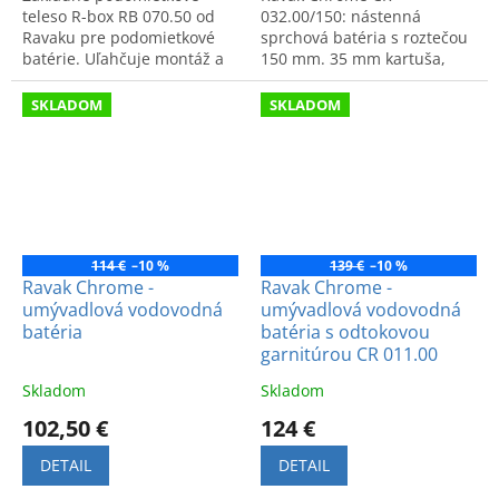
teleso R-box RB 070.50 od
032.00/150: nástenná
Ravaku pre podomietkové
sprchová batéria s roztečou
batérie. Uľahčuje montáž a
150 mm. 35 mm kartuša,
zaručuje kvalitu inštalácie v
záruka 5 rokov. Moderný
kúpeľni.
dizajn a overená kvalita.
SKLADOM
SKLADOM
114 €
–10 %
139 €
–10 %
Ravak Chrome -
Ravak Chrome -
umývadlová vodovodná
umývadlová vodovodná
batéria
batéria s odtokovou
garnitúrou CR 011.00
Skladom
Skladom
102,50 €
124 €
DETAIL
DETAIL