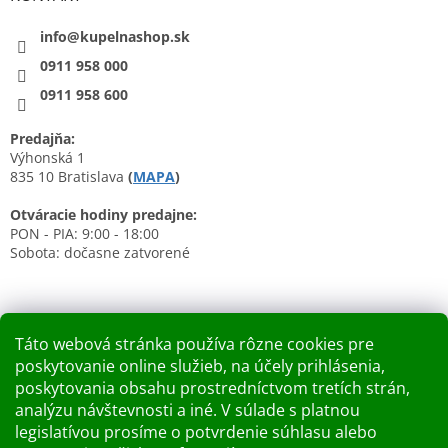
info@kupelnashop.sk
0911 958 000
0911 958 600
Predajňa:
Výhonská 1
835 10 Bratislava
(
MAPA
)
Otváracie hodiny predajne:
PON - PIA: 9:00 - 18:00
Sobota: dočasne zatvorené
Táto webová stránka používa rôzne cookies pre
poskytovanie online služieb, na účely prihlásenia,
Nákupný košík
poskytovania obsahu prostredníctvom tretích strán,
analýzu návštevnosti a iné. V súlade s platnou
0
KS /
0 €
legislatívou prosíme o potvrdenie súhlasu alebo