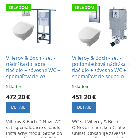
e
V
p
SKLADOM
SKLADOM
ý
r
p
o
i
d
s
u
p
k
r
t
o
o
d
Villeroy & Boch - set -
Villeroy & Boch - set -
v
nádržka do jadra +
podomietková nádržka +
u
tlačidlo + závesné WC +
tlačidlo + závesné WC +
k
spomaľovacie WC
spomaľovacie sedadlo
t
sedadlo
o
Skladom
Skladom
v
472,20 €
451,20 €
DETAIL
DETAIL
Villeroy & Boch O.Novo WC
WC set Villeroy & Boch
set: spomaľovacie sedadlo,
O.Novo s nádržkou Grohe
inštalačný modul Grohe do
Uniset. Obsahuje závesné