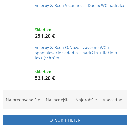
Villeroy & Boch Viconnect - Duofix WC nádržka
Skladom
251,20 €
Villeroy & Boch O.Novo - závesné WC +
spomaľovacie sedadlo + nádržka + tlačidlo
lesklý chróm
Skladom
521,20 €
R
a
Najpredávanejšie
Najlacnejšie
Najdrahšie
Abecedne
d
e
n
OTVORIŤ FILTER
i