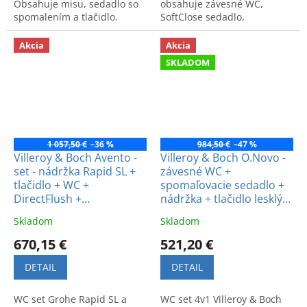
Obsahuje misu, sedadlo so
obsahuje závesné WC,
spomalením a tlačidlo.
SoftClose sedadlo,
Kvalitné a kompletné
inštalačný systém ViConnect
riešenie pre vašu kúpeľňu.
a ovládacie tlačidlo.
Akcia
Akcia
SKLADOM
1 057,50 €
–36 %
984,50 €
–47 %
Villeroy & Boch Avento -
Villeroy & Boch O.Novo -
set - nádržka Rapid SL +
závesné WC +
tlačidlo + WC +
spomaľovacie sedadlo +
DirectFlush +
nádržka + tlačidlo lesklý
CeramicPlus +
chróm
Skladom
Skladom
spomaľovacie sedadlo
670,15 €
521,20 €
DETAIL
DETAIL
WC set Grohe Rapid SL a
WC set 4v1 Villeroy & Boch