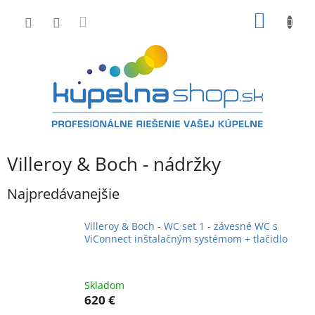
Prejsť
NÁKU
na
obsah
KOŠÍK
Villeroy & Boch - nádržky
Najpredávanejšie
Villeroy & Boch - WC set 1 - závesné WC s
ViConnect inštalačným systémom + tlačidlo
Skladom
620 €