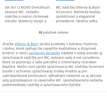
Set 4v1 O.NOVO DirectFlush:
WC nádržka Villeroy & Boch
závesné WC, sedadlo,
ViConnect. Nemecká kvalita,
nádržka a matné chrómové
spoľahlivosť a elegantné
tlačidlo. Moderný dizajn a
prevedenie. Ideálna voľba
maximálna hygiena pre vašu
pre vašu toaletu. Kód
kúpeľňu.
produktu: 92099600.
10
položiek celkom
O
v
l
Značka
Villeroy & Boch
vyrába produkty s bohatou históriou
á
i dušou, ktoré spĺňajú tie najvyššie kvalitatívne a dizajnové
d
kritériá. V rámci
sanitárnej keramiky
nájdete v našej ponuke aj
a
splachovacie nádržky pre WC, kotviace sady a iné zariadenia,
c
ktoré sa postarajú o vaše pohodlie a mimoriadny charakter
i
kúpeľne. Medzi nimi vyniká splachovacia WC nádržka Viconnect
e
Duofix s ochranou splachovacej trubky vhodná aj pre
p
sadrokartónové konštrukcie. Výhodným riešením sú aj akciové
r
sety pozostávajúce zo závesného WC, spomaľovacieho sedadla,
v
podomietkovej nádržky a splachovacieho tlačidla.
k
y
Z
v
á
ý
p
p