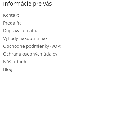
ä
Informácie pre vás
i
t
s
Kontakt
i
u
e
Predajňa
Doprava a platba
Výhody nákupu u nás
Obchodné podmienky (VOP)
Ochrana osobných údajov
Náš príbeh
Blog