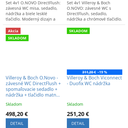
Set 4v1 O.NOVO DirectFlush:
Set 4v1 Villeroy & Boch
závesná WC misa, sedadlo,
O.NOVO: závesné WC s
nádržka a biele lesklé
DirectFlush, sedadlo,
tlačidlo. Moderný dizajn a
nádržka a chrómové tlačidlo.
vysoká hygiena za výhodnú
Kvalitný set v jednom balení
cenu.
za výhodnú cenu.
Akcia
SKLADOM
SKLADOM
311,20 €
–19 %
Villeroy & Boch O.Novo -
Villeroy & Boch Viconnect
závesné WC DirectFlush +
- Duofix WC nádržka
spomaľovacie sedadlo +
nádržka + tlačidlo matný
chróm
Skladom
Skladom
498,20 €
251,20 €
DETAIL
DETAIL