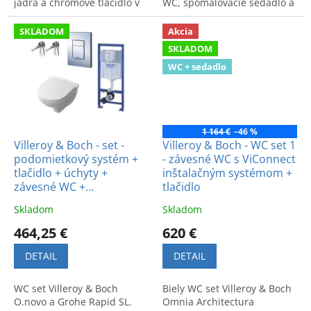
jadra a chrómové tlačidlo v
WC, spomaľovacie sedadlo a
cene. Kvalitné riešenie pre
chrómové tlačidlo. Kvalitné a
vašu kúpeľňu.
moderné vybavenie kúpeľne.
SKLADOM
Akcia
SKLADOM
WC + sedadlo
1 164 €
–46 %
Villeroy & Boch - set -
Villeroy & Boch - WC set 1
podomietkový systém +
- závesné WC s ViConnect
tlačidlo + úchyty +
inštalačným systémom +
závesné WC +
tlačidlo
spomaľovacie sedadlo
Skladom
Skladom
464,25 €
620 €
DETAIL
DETAIL
WC set Villeroy & Boch
Biely WC set Villeroy & Boch
O.novo a Grohe Rapid SL.
Omnia Architectura