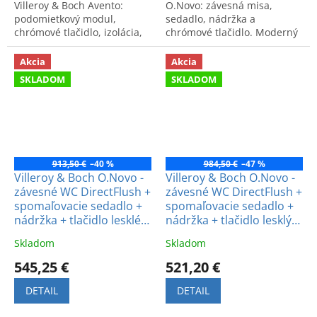
Villeroy & Boch Avento:
O.Novo: závesná misa,
podomietkový modul,
sedadlo, nádržka a
chrómové tlačidlo, izolácia,
chrómové tlačidlo. Moderný
misa DirectFlush
dizajn a kvalitné prevedenie
CeramicPlus a sedadlo s
za výhodnú cenu.
Akcia
Akcia
pomalým zatváraním.
SKLADOM
SKLADOM
913,50 €
–40 %
984,50 €
–47 %
Villeroy & Boch O.Novo -
Villeroy & Boch O.Novo -
závesné WC DirectFlush +
závesné WC DirectFlush +
spomaľovacie sedadlo +
spomaľovacie sedadlo +
nádržka + tlačidlo lesklé
nádržka + tlačidlo lesklý
biele
chróm
Skladom
Skladom
545,25 €
521,20 €
DETAIL
DETAIL