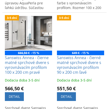
úpravou AquaPerla pre
farbe s vyrovnávacím
ľahkú údržbu. Súčasťou
profilom. Rozmer 100 x 200
balenia je vzpera. Vhodná
cm, ľavý variant. Kód:
do modernej kúpeľne.
AN13G10000607.
3-5 dní
3-5 dní
666,50 €
–15 %
649 €
–15 %
Sanswiss Annea - čierne
Sanswiss Annea - čierné
matné sprchové dvere s
matné sprchové dvere s
vyrovnávacím profilom
vyrovnávacím profilom
100 x 200 cm pravé
90 x 200 cm ľavé
Dodacia doba 3-5 dní
Dodacia doba 3-5 dní
566,50 €
551,50 €
DETAIL
DETAIL
Sprchové dvere Sanswiss
Sprchové dvere Sanswiss