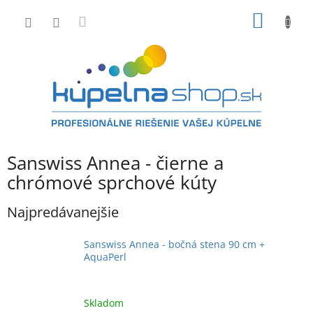
Prejsť
NÁKU
na
obsah
KOŠÍK
Sanswiss Annea - čierne a
chrómové sprchové kúty
Najpredávanejšie
Sanswiss Annea - bočná stena 90 cm +
AquaPerl
Skladom