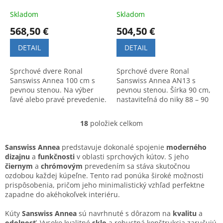
Skladom
Skladom
568,50 €
504,50 €
DETAIL
DETAIL
Sprchové dvere Ronal
Sprchové dvere Ronal
Sanswiss Annea 100 cm s
Sanswiss Annea AN13 s
pevnou stenou. Na výber
pevnou stenou. Šírka 90 cm,
ľavé alebo pravé prevedenie.
nastaviteľná do niky 88 – 90
Kvalitné materiály a
cm. Elegantný dizajn a
moderný dizajn.
prvotriedna kvalita pre vašu
18
položiek celkom
O
kúpeľňu.
v
l
Sanswiss Annea
predstavuje dokonalé spojenie
moderného
á
dizajnu
a
funkčnosti
v oblasti sprchových kútov. S jeho
d
čiernym
a
chrómovým
prevedením sa stáva skutočnou
a
ozdobou každej kúpeľne. Tento rad ponúka široké možnosti
c
prispôsobenia, pričom jeho minimalistický vzhľad perfektne
i
zapadne do akéhokoľvek interiéru.
e
p
Kúty
Sanswiss Annea
sú navrhnuté s dôrazom na
kvalitu
a
r
odolnosť
. Vysoko kvalitné
sklo
a robustná konštrukcia zaručujú