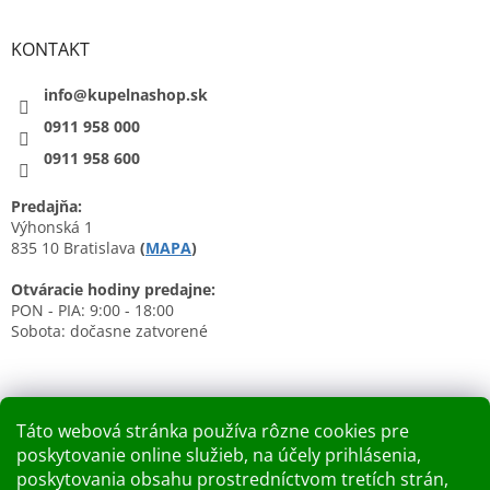
KONTAKT
info@kupelnashop.sk
0911 958 000
0911 958 600
Predajňa:
Výhonská 1
835 10 Bratislava
(
MAPA
)
Otváracie hodiny predajne:
PON - PIA: 9:00 - 18:00
Sobota: dočasne zatvorené
Táto webová stránka používa rôzne cookies pre
poskytovanie online služieb, na účely prihlásenia,
Nákupný košík
poskytovania obsahu prostredníctvom tretích strán,