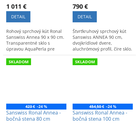
1 011 €
790 €
DETAIL
DETAIL
Rohový sprchový kút Ronal
Štvrťkruhový sprchový kút
Sanswiss Annea 90 x 90 cm.
Sanswiss ANNEA 90 cm,
Transparentné sklo s
dvojkrídlové dvere,
úpravou AquaPerla pre
aluchrómový profil, číre sklo.
ľahkú údržbu. Moderný a
Kód produktu:
funkčný dizajn.
ANR5509005007.
SKLADOM
SKLADOM
423 €
–24 %
454,50 €
–24 %
Sanswiss Ronal Annea -
Sanswiss Ronal Annea -
bočná stena 80 cm
bočná stena 100 cm