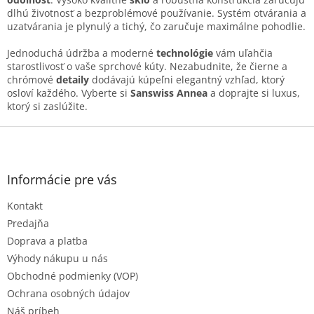
v
dlhú životnosť a bezproblémové používanie. Systém otvárania a
k
uzatvárania je plynulý a tichý, čo zaručuje maximálne pohodlie.
y
v
Jednoduchá údržba a moderné
technológie
vám uľahčia
ý
starostlivosť o vaše sprchové kúty. Nezabudnite, že čierne a
p
chrómové
detaily
dodávajú kúpeľni elegantný vzhľad, ktorý
i
osloví každého. Vyberte si
Sanswiss Annea
a doprajte si luxus,
s
ktorý si zaslúžite.
u
Z
á
p
ä
Informácie pre vás
t
Kontakt
i
e
Predajňa
Doprava a platba
Výhody nákupu u nás
Obchodné podmienky (VOP)
Ochrana osobných údajov
Náš príbeh