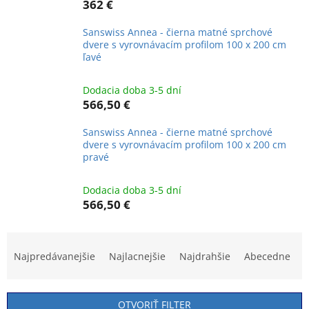
362 €
Sanswiss Annea - čierna matné sprchové
dvere s vyrovnávacím profilom 100 x 200 cm
ľavé
Dodacia doba 3-5 dní
566,50 €
Sanswiss Annea - čierne matné sprchové
dvere s vyrovnávacím profilom 100 x 200 cm
pravé
Dodacia doba 3-5 dní
566,50 €
R
a
Najpredávanejšie
Najlacnejšie
Najdrahšie
Abecedne
d
e
n
OTVORIŤ FILTER