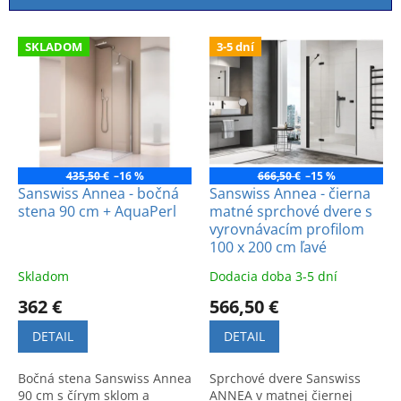
i
e
V
p
SKLADOM
3-5 dní
ý
r
p
o
i
d
s
u
p
k
r
t
o
435,50 €
–16 %
666,50 €
–15 %
o
d
Sanswiss Annea - bočná
Sanswiss Annea - čierna
v
stena 90 cm + AquaPerl
matné sprchové dvere s
u
vyrovnávacím profilom
k
100 x 200 cm ľavé
t
o
Skladom
Dodacia doba 3-5 dní
v
362 €
566,50 €
DETAIL
DETAIL
Bočná stena Sanswiss Annea
Sprchové dvere Sanswiss
90 cm s čírym sklom a
ANNEA v matnej čiernej