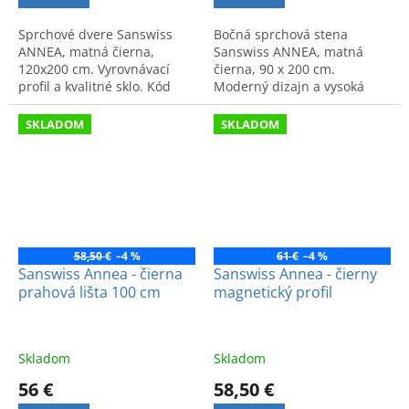
Sprchové dvere Sanswiss
Bočná sprchová stena
ANNEA, matná čierna,
Sanswiss ANNEA, matná
120x200 cm. Vyrovnávací
čierna, 90 x 200 cm.
profil a kvalitné sklo. Kód
Moderný dizajn a vysoká
produktu: AN13G12000607.
kvalita pre váš sprchový kút.
Kód: ANTW09000607.
SKLADOM
SKLADOM
58,50 €
–4 %
61 €
–4 %
Sanswiss Annea - čierna
Sanswiss Annea - čierny
prahová lišta 100 cm
magnetický profil
Skladom
Skladom
56 €
58,50 €