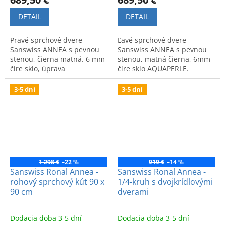
DETAIL
DETAIL
Pravé sprchové dvere
Ľavé sprchové dvere
Sanswiss ANNEA s pevnou
Sanswiss ANNEA s pevnou
stenou, čierna matná. 6 mm
stenou, matná čierna, 6mm
číre sklo, úprava
číre sklo AQUAPERLE.
AQUAPERLE. Rozmer
Rozmer 120x200 cm. Kód:
120x200 cm. Kód:
AN13WG12000607.
3-5 dní
3-5 dní
AN13WD12000607.
1 298 €
–22 %
919 €
–14 %
Sanswiss Ronal Annea -
Sanswiss Ronal Annea -
rohový sprchový kút 90 x
1/4-kruh s dvojkrídlovými
90 cm
dverami
Dodacia doba 3-5 dní
Dodacia doba 3-5 dní