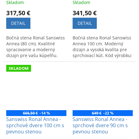
Skladom
Skladom
317,50 €
341,50 €
DETAIL
DETAIL
Bočná stena Ronal Sanswiss
Bočná stena Ronal Sanswiss
Annea (80 cm). Kvalitné
Annea 100 cm. Moderný
spracovanie a moderný
dizajn a vysoká kvalita pre
dizajn pre vašu kúpeľňu.
sprchovací kút. Kód výrobku:
Objednajte pod kódom
ANT10005007.
ANT08005007.
SKLADOM
666,50 €
–14 %
649 €
–22 %
Sanswiss Ronal Annea -
Sanswiss Ronal Annea -
sprchové dvere 100 cm s
sprchové dvere 90 cm s
pevnou stenou
pevnou stenou