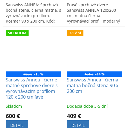
Sanswiss ANNEA: Sprchová
Pravé sprchové dvere
bočná stena, čierna matná, s
Sanswiss ANNEA 120x200
vyrovnávacím profilom.
cm, matná čierna.
Rozmer 90 x 200 cm. Kód:
Vyrovnávací profil, moderný
ANT09000607. Štýlové a
dizajn, vysoká kvalita a
kvalitné riešenie do kúpeľne.
precízna montáž. Kód:
SKLADOM
3-5 dní
AN13D12000607.
706 €
–15 %
481 €
–14 %
Sanswiss Annea - čierne
Sanswiss Annea - čierna
matné sprchové dvere s
matná bočná stena 90 x
vyrovnávacím profilom
200 cm
120 x 200 cm ľavé
Skladom
Dodacia doba 3-5 dní
600 €
409 €
DETAIL
DETAIL