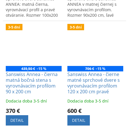
ANNEA: matná čierna,
ANNEA v matnej čiernej s
vyrovnávací profil a pravé
vyrovnávacím profilom.
otváranie. Rozmer 100x200
Rozmer 90x200 cm, ľavé
cm. Kód: AN13D10000607.
prevedenie. Kód:
AN13G09000607. Moderný
3-5 dní
3-5 dní
dizajn do kúpeľne.
435,50 €
–15 %
706 €
–15 %
Sanswiss Annea - čierna
Sanswiss Annea - čierne
matná bočná stena s
matné sprchové dvere s
vyrovnávacím profilom
vyrovnávacím profilom
90 x 200 cm
120 x 200 cm pravé
Dodacia doba 3-5 dní
Dodacia doba 3-5 dní
370 €
600 €
DETAIL
DETAIL