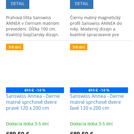
DETAIL
DETAIL
Prahová lišta Sanswiss
Čierny matný magnetický
ANNEA v čiernom matnom
profil Sanswiss ANNEA do
prevedení. Dĺžka 100 cm.
niky. Moderný dizajn a
Kvalitný švajčiarsky dizajn.
kvalitné spracovanie pre
sprchový kút. Kód: VANE06.
3-5 dní
3-5 dní
811 €
–14 %
811 €
–14 %
Sanswiss Annea - čierne
Sanswiss Annea - čierne
matné sprchové dvere
matné sprchové dvere
pravé 120 x 200 cm
ľavé 120 x 200 cm
Dodacia doba 3-5 dní
Dodacia doba 3-5 dní
689,50 €
689,50 €