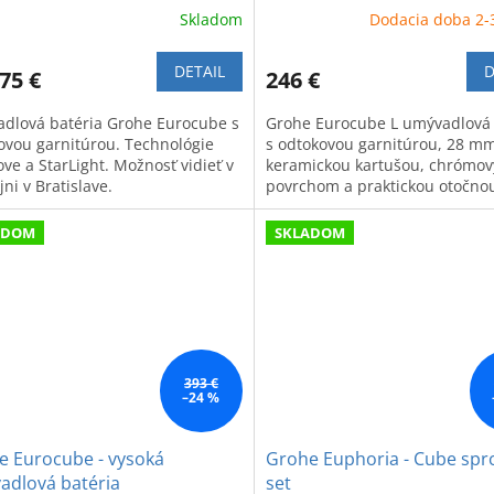
Skladom
Dodacia doba 2-
DETAIL
D
75 €
246 €
dlová batéria Grohe Eurocube s
Grohe Eurocube L umývadlová 
ovou garnitúrou. Technológie
s odtokovou garnitúrou, 28 m
ve a StarLight. Možnosť vidieť v
keramickou kartušou, chrómo
ni v Bratislave.
povrchom a praktickou otočno
výtokovou trubicou.
ADOM
SKLADOM
393 €
–24 %
e Eurocube - vysoká
Grohe Euphoria - Cube spr
adlová batéria
set