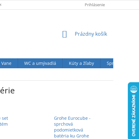
KUPU U NÁS
OBCHODNÉ PODMIENKY (VOP)
Prihlásenie
OCHRANA OSOBN
NÁKUPNÝ
Prázdny košík
KOŠÍK
Vane
WC a umývadlá
Kúty a žľaby
Sprchové sety
érie
 set
Grohe Eurocube -
stém
sprchová
podomietková
batéria ku Grohe