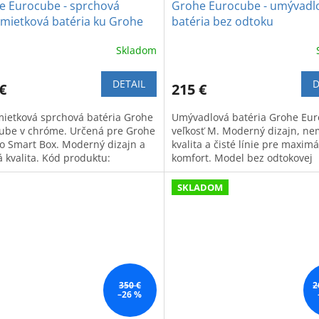
e Eurocube - sprchová
Grohe Eurocube - umývadl
mietková batéria ku Grohe
batéria bez odtoku
do Smart Box
Skladom
DETAIL
D
€
215 €
ietková sprchová batéria Grohe
Umývadlová batéria Grohe Eu
ube v chróme. Určená pre Grohe
veľkosť M. Moderný dizajn, n
o Smart Box. Moderný dizajn a
kvalita a čisté línie pre maxim
á kvalita. Kód produktu:
komfort. Model bez odtokovej
000.
garnitúry.
SKLADOM
350 €
2
–26 %