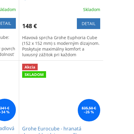
Skladom
Skladom
ETAIL
DETAIL
148 €
Cube:
Hlavová sprcha Grohe Euphoria Cube
(152 x 152 mm) s moderným dizajnom.
 povrch
Poskytuje maximálny komfort a
dolnosť
luxusný zážitok pri každom
sprchovaní.
Akcia
SKLADOM
341 €
835,50 €
–34 %
–26 %
adlová
Grohe Eurocube - hranatá