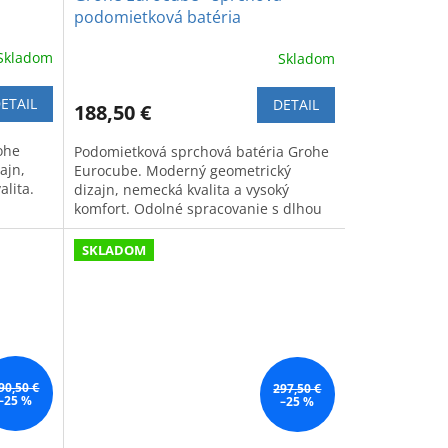
podomietková batéria
Skladom
Skladom
ETAIL
DETAIL
188,50 €
ohe
Podomietková sprchová batéria Grohe
ajn,
Eurocube. Moderný geometrický
lita.
dizajn, nemecká kvalita a vysoký
komfort. Odolné spracovanie s dlhou
životnosťou.
SKLADOM
90,50 €
297,50 €
–25 %
–25 %