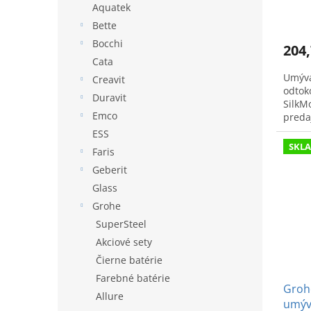
o
Aquatek
v
Bette
Bocchi
204,
Cata
Umýva
Creavit
odtok
Duravit
SilkMo
Emco
predaj
ESS
SKL
Faris
Geberit
Glass
Grohe
SuperSteel
Akciové sety
Čierne batérie
Farebné batérie
Groh
Allure
umýv