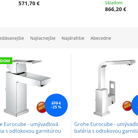
571,70 €
Skladom
866,20 €
edávanejšie
Najlacnejšie
Najdrahšie
Abecedne
ADOM
273 €
–25 %
e Eurocube - umývadlová
Grohe Eurocube - umývadl
ia s odtokovou garnitúrou
batéria s odtokovou garnitú