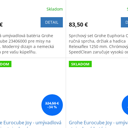
Skladom
DETAIL
D
€
83,50 €
á umývadlová batéria Grohe
Sprchový set Grohe Euphoria 
ube 23406000 pre misy na
ručná sprcha, držiak a hadica
. Moderný dizajn a nemecká
Relexaflex 1250 mm. Chrómový
ta pre vašu kúpeľňu.
SpeedClean zaručuje vysokú o
a dlhú životnosť.
ADOM
SKLADOM
324,50 €
–34 %
e Eurocube Joy - umývadlová
Grohe Eurocube Joy - umýv