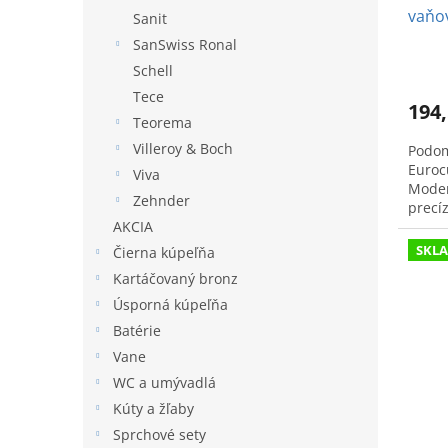
vaňov
Sanit
mies
SanSwiss Ronal
Schell
Tece
194,
Teorema
Villeroy & Boch
Podom
Euroc
Viva
Modern
Zehnder
precí
AKCIA
24094
SKL
Čierna kúpeľňa
Kartáčovaný bronz
Úsporná kúpeľňa
Batérie
Vane
WC a umývadlá
Kúty a žľaby
Sprchové sety