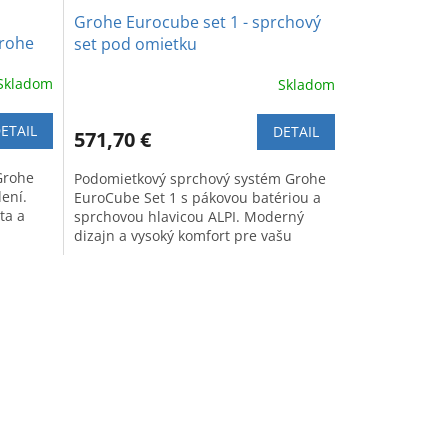
Grohe Eurocube set 1 - sprchový
Grohe
set pod omietku
Skladom
Skladom
ETAIL
DETAIL
571,70 €
Grohe
Podomietkový sprchový systém Grohe
ení.
EuroCube Set 1 s pákovou batériou a
ta a
sprchovou hlavicou ALPI. Moderný
dizajn a vysoký komfort pre vašu
kúpeľňu.