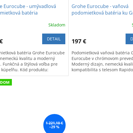
e Eurocube - umývadlová
Grohe Eurocube - vaňová
mietková batéria
podomietková batéria ku 
Rapido Smart Box
Skladom
DETAIL
D
€
197 €
ietková batéria Grohe Eurocube
Podomietková vaňová batéria 
 nemeckú kvalitu a moderný
Eurocube v chrómovom preved
n. Funkčná a štýlová voľba pre
Moderný dizajn, nemecká kvali
 kúpeľňu. Kód produktu:
kompatibilita s telesom Rapido
000.
SmartBox.
ADOM
1 221,10 €
–29 %