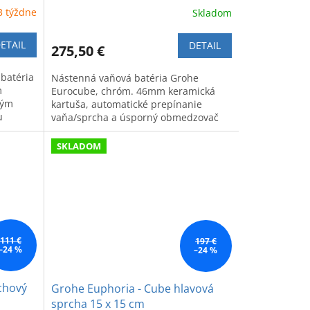
3 týždne
Skladom
ETAIL
DETAIL
275,50 €
batéria
Nástenná vaňová batéria Grohe
m
Eurocube, chróm. 46mm keramická
vým
kartuša, automatické prepínanie
u
vaňa/sprcha a úsporný obmedzovač
prietoku. Moderný dizajn.
SKLADOM
111 €
197 €
–24 %
–24 %
chový
Grohe Euphoria - Cube hlavová
sprcha 15 x 15 cm