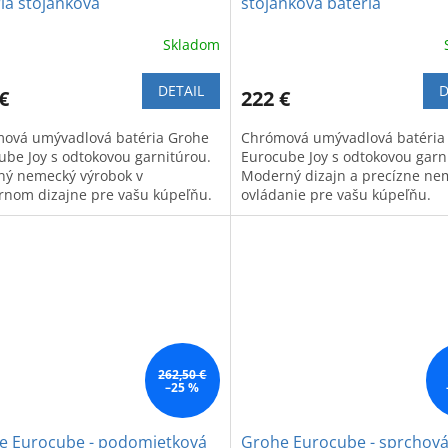
ia stojanková
stojanková batéria
Skladom
DETAIL
D
€
222 €
ová umývadlová batéria Grohe
Chrómová umývadlová batéria
ube Joy s odtokovou garnitúrou.
Eurocube Joy s odtokovou garn
tný nemecký výrobok v
Moderný dizajn a precízne ne
nom dizajne pre vašu kúpeľňu.
ovládanie pre vašu kúpeľňu.
262,50 €
–25 %
e Eurocube - podomietková
Grohe Eurocube - sprchov