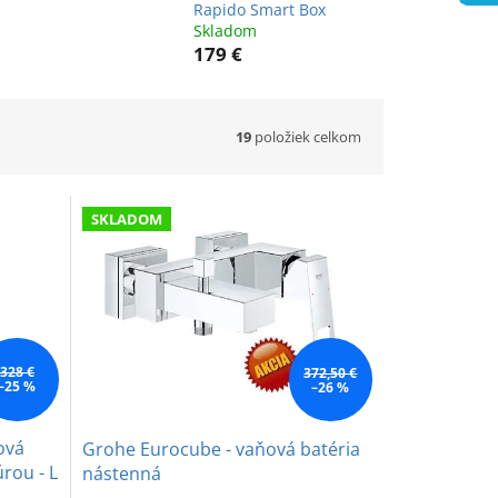
Rapido Smart Box
Skladom
179 €
19
položiek celkom
SKLADOM
328 €
372,50 €
–25 %
–26 %
ová
Grohe Eurocube - vaňová batéria
rou - L
nástenná