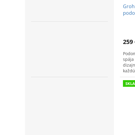
Groh
podo
259 
Podom
spája
dizaj
každú
19895
SKL