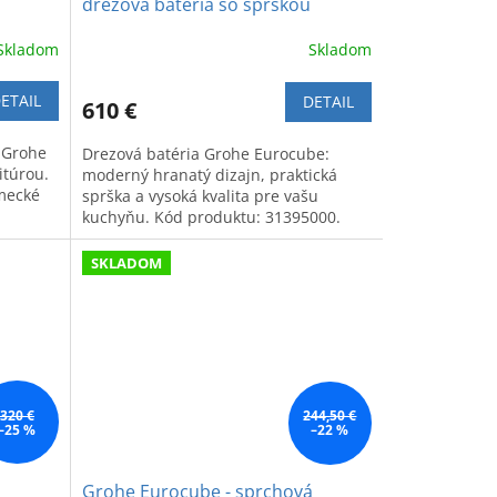
drezová batéria so sprškou
Skladom
Skladom
ETAIL
DETAIL
610 €
 Grohe
Drezová batéria Grohe Eurocube:
itúrou.
moderný hranatý dizajn, praktická
mecké
sprška a vysoká kvalita pre vašu
kuchyňu. Kód produktu: 31395000.
SKLADOM
320 €
244,50 €
–25 %
–22 %
á
Grohe Eurocube - sprchová