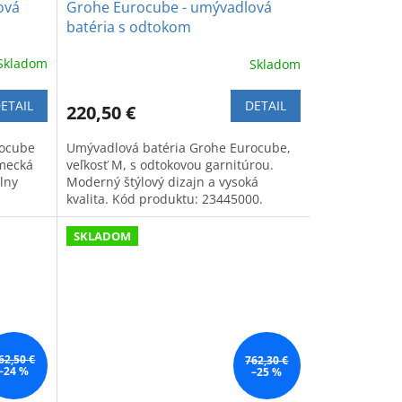
ová
Grohe Eurocube - umývadlová
batéria s odtokom
Skladom
Skladom
ETAIL
DETAIL
220,50 €
rocube
Umývadlová batéria Grohe Eurocube,
emecká
veľkosť M, s odtokovou garnitúrou.
álny
Moderný štýlový dizajn a vysoká
kvalita. Kód produktu: 23445000.
SKLADOM
62,50 €
762,30 €
–24 %
–25 %