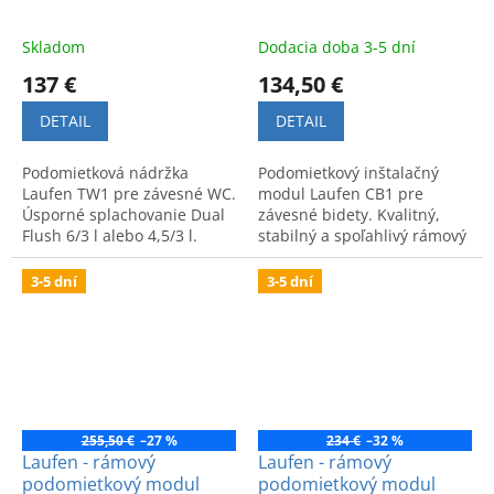
Skladom
Dodacia doba 3-5 dní
137 €
134,50 €
DETAIL
DETAIL
Podomietková nádržka
Podomietkový inštalačný
Laufen TW1 pre závesné WC.
modul Laufen CB1 pre
Úsporné splachovanie Dual
závesné bidety. Kvalitný,
Flush 6/3 l alebo 4,5/3 l.
stabilný a spoľahlivý rámový
Kvalitné spracovanie na
systém s moderným
obmurovanie a dlhá
dizajnom.
3-5 dní
3-5 dní
životnosť.
255,50 €
–27 %
234 €
–32 %
Laufen - rámový
Laufen - rámový
podomietkový modul
podomietkový modul