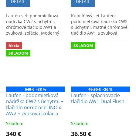
DETAIL
DETAIL
Laufen set: podomietková
Kúpeľňový set Laufen:
nádržka CW2 s úchytmi,
podomietková nádržka CW2
chrómové tlačidlo AW1 a
s úchytmi, matné chrómové
zvuková izolácia. Moderný
tlačidlo AW1 a zvuková
dizajn a vysoká kvalita za
izolácia. Švajčiarska kvalita a
výhodnú cenu.
nadčasový dizajn.
Akcia
SKLADOM
SKLADOM
549 €
–38 %
49,50 €
–26 %
Laufen - podomietková
Laufen - splachovacie
nádržka CW2 s úchytmi +
tlačidlo AW1 Dual Flush
tlačidlo nerez oceľ INO x
AW2 + zvuková izolácia
Skladom
Skladom
340 €
36,50 €