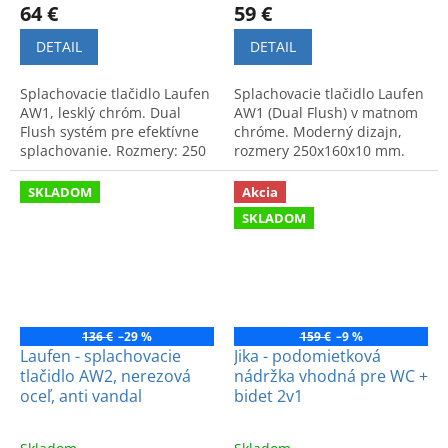
64 €
59 €
DETAIL
DETAIL
Splachovacie tlačidlo Laufen
Splachovacie tlačidlo Laufen
AW1, lesklý chróm. Dual
AW1 (Dual Flush) v matnom
Flush systém pre efektívne
chróme. Moderný dizajn,
splachovanie. Rozmery: 250
rozmery 250x160x10 mm.
x 160 x 10 mm. Moderný a
Kvalitné spracovanie
funkčný doplnok pre WC.
zaručujúce dlhú životnosť.
SKLADOM
Akcia
SKLADOM
136 €
–29 %
159 €
–9 %
Laufen - splachovacie
Jika - podomietková
tlačidlo AW2, nerezová
nádržka vhodná pre WC +
oceľ, anti vandal
bidet 2v1