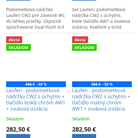
Podomietková nádržka
Set Laufen: podomietková
Laufen CW2 pre závesné WC
nádržka CW2 s úchytmi,
do ľahkej priečky. Úsporné
biele tlačidlo AW1 a zvuková
splachovanie Dual Flush 6/3
izolácia. Kvalitné a tiché
l alebo 4,5/3 l a prívodná
riešenie pre moderný
hadička na vodu. Kvalitné
interiér.
Akcia
Akcia
prevedenie.
SKLADOM
SKLADOM
456 €
–38 %
456 €
–38 %
Laufen - podomietková
Laufen - podomietková
nádržka CW2 s úchytmi +
nádržka CW2 s úchytmi +
tlačidlo lesklý chróm AW1
tlačidlo matný chróm
+ zvuková izolácia
AW1 + zvuková izolácia
Skladom
Skladom
282,50 €
282,50 €