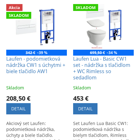
e
V
p
Akcia
SKLADOM
ý
r
SKLADOM
p
o
i
d
s
u
p
k
r
t
o
342 €
–39 %
695,50 €
–34 %
o
d
Laufen - podomietková
Laufen Lua - Basic CW1
v
nádržka CW1 s úchytmi +
set - nádržka s tlačidlom
u
biele tlačidlo AW1
+ WC Rimless so
k
sedadlom
t
o
Skladom
Skladom
v
208,50 €
453 €
DETAIL
DETAIL
Akciový set Laufen:
Set Laufen Lua Basic CW1:
podomietková nádržka,
podomietková nádržka s
úchyty a biele tlačidlo.
bielym tlačidlom, Rimless