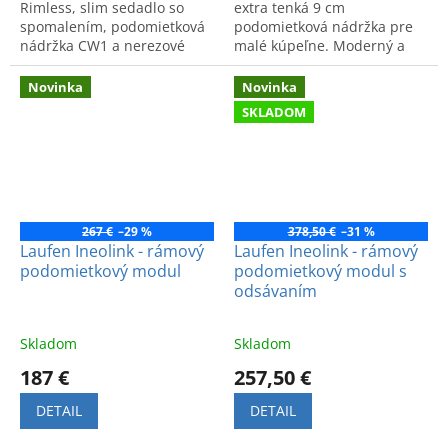
Rimless, slim sedadlo so
extra tenká 9 cm
spomalením, podomietková
podomietková nádržka pre
nádržka CW1 a nerezové
malé kúpeľne. Moderný a
tlačidlo. Kvalitné
priestorovo úsporný dizajn.
spracovanie za akciovú
Rozmery: 500 x 93 x 1155
Novinka
Novinka
cenu.
mm.
SKLADOM
267 €
–29 %
378,50 €
–31 %
Laufen Ineolink - rámový
Laufen Ineolink - rámový
podomietkový modul
podomietkový modul s
odsávaním
Skladom
Skladom
187 €
257,50 €
DETAIL
DETAIL