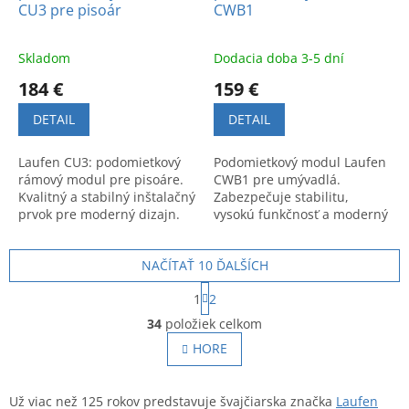
CU3 pre pisoár
CWB1
Skladom
Dodacia doba 3-5 dní
184 €
159 €
DETAIL
DETAIL
Laufen CU3: podomietkový
Podomietkový modul Laufen
rámový modul pre pisoáre.
CWB1 pre umývadlá.
Kvalitný a stabilný inštalačný
Zabezpečuje stabilitu,
prvok pre moderný dizajn.
vysokú funkčnosť a moderný
Kód: 8926650000001.
vzhľad kúpeľne. Spoľahlivé
riešenie od svetoznámej
NAČÍTAŤ 10 ĎALŠÍCH
značky.
S
1
2
t
O
r
34
položiek celkom
v
á
l
HORE
n
á
k
o
d
v
a
Už viac než 125 rokov predstavuje švajčiarska značka
Laufen