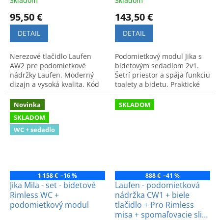
Skladom
Skladom
95,50 €
143,50 €
DETAIL
DETAIL
Nerezové tlačidlo Laufen
Podomietkový modul Jika s
AW2 pre podomietkové
bidetovým sedadlom 2v1.
nádržky Laufen. Moderný
Šetrí priestor a spája funkciu
dizajn a vysoká kvalita. Kód
toalety a bidetu. Praktické
produktu: 895662.
riešenie pre čistotu a
pohodlie v kúpeľni.
Novinka
SKLADOM
SKLADOM
WC + sedadlo
1 158 €
–16 %
888 €
–41 %
Jika Mila - set - bidetové
Laufen - podomietková
Rimless WC +
nádržka CW1 + biele
podomietkový modul
tlačidlo + Pro Rimless
misa + spomaľovacie slim