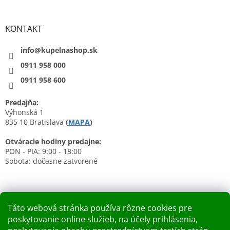
KONTAKT
info@kupelnashop.sk
0911 958 000
0911 958 600
Predajňa:
Výhonská 1
835 10 Bratislava
(
MAPA
)
Otváracie hodiny predajne:
PON - PIA: 9:00 - 18:00
Sobota: dočasne zatvorené
Táto webová stránka používa rôzne cookies pre
poskytovanie online služieb, na účely prihlásenia,
Nákupný košík