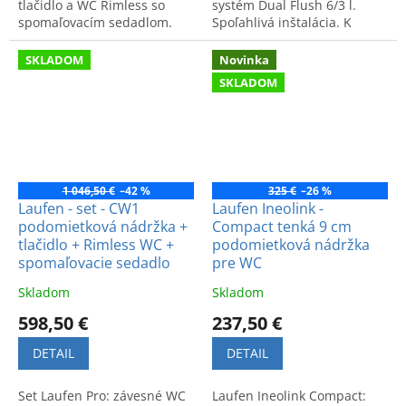
tlačidlo a WC Rimless so
systém Dual Flush 6/3 l.
spomaľovacím sedadlom.
Spoľahlivá inštalácia. K
Moderný, čistý dizajn a
dispozícii v našej predajni
maximálne pohodlie pre
na Výhonskej 1 v Bratislave.
SKLADOM
Novinka
vašu kúpeľňu.
SKLADOM
1 046,50 €
–42 %
325 €
–26 %
Laufen - set - CW1
Laufen Ineolink -
podomietková nádržka +
Compact tenká 9 cm
tlačidlo + Rimless WC +
podomietková nádržka
spomaľovacie sedadlo
pre WC
Skladom
Skladom
598,50 €
237,50 €
DETAIL
DETAIL
Set Laufen Pro: závesné WC
Laufen Ineolink Compact: