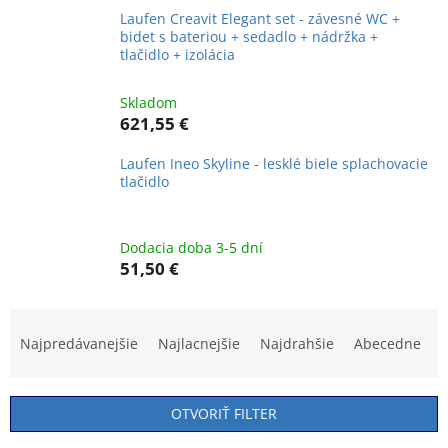
Laufen Creavit Elegant set - závesné WC +
bidet s bateriou + sedadlo + nádržka +
tlačidlo + izolácia
Skladom
621,55 €
Laufen Ineo Skyline - lesklé biele splachovacie
tlačidlo
Dodacia doba 3-5 dní
51,50 €
R
a
Najpredávanejšie
Najlacnejšie
Najdrahšie
Abecedne
d
e
n
OTVORIŤ FILTER
i