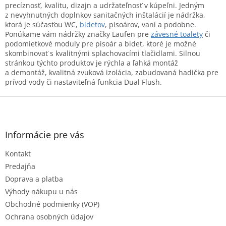
a
c
precíznosť, kvalitu, dizajn a udržateľnosť v kúpeľni. Jedným
n
i
z nevyhnutných doplnkov sanitačných inštalácií je nádržka,
i
e
ktorá je súčasťou WC,
bidetov
, pisoárov, vaní a podobne.
e
p
Ponúkame vám nádržky značky Laufen pre
závesné toalety
či
r
podomietkové moduly pre pisoár a bidet, ktoré je možné
v
skombinovať s kvalitnými splachovacími tlačidlami. Silnou
k
stránkou týchto produktov je rýchla a ľahká montáž
y
a demontáž, kvalitná zvuková izolácia, zabudovaná hadička pre
v
prívod vody či nastaviteľná funkcia Dual Flush.
ý
Z
p
i
á
s
p
u
ä
Informácie pre vás
t
Kontakt
i
e
Predajňa
Doprava a platba
Výhody nákupu u nás
Obchodné podmienky (VOP)
Ochrana osobných údajov