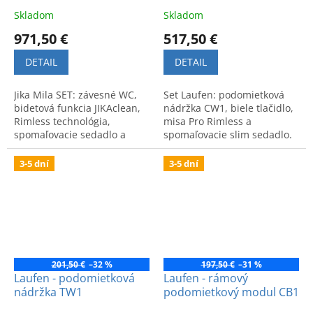
sedadlo
Skladom
Skladom
971,50 €
517,50 €
DETAIL
DETAIL
Jika Mila SET: závesné WC,
Set Laufen: podomietková
bidetová funkcia JIKAclean,
nádržka CW1, biele tlačidlo,
Rimless technológia,
misa Pro Rimless a
spomaľovacie sedadlo a
spomaľovacie slim sedadlo.
podomietkový systém.
Kvalitný a moderný dizajn
Zabezpečuje vysokú hygienu
pre kúpeľňu v jednom
3-5 dní
3-5 dní
a komfort.
balení.
201,50 €
–32 %
197,50 €
–31 %
Laufen - podomietková
Laufen - rámový
nádržka TW1
podomietkový modul CB1