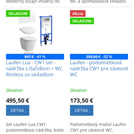
Moderný dizajn vhodný do
WC a spomaľovacie sedadlo.
každej kúpeľne.
Praktické a hygienické
riešenie pre modernú
SKLADOM
Akcia
kúpeľňu.
SKLADOM
847 €
–41 %
255,50 €
–32 %
Laufen Lua - CW1 set -
Laufen - podomietková
nádržka s tlačidlom + WC
nádržka CW1 pre závesné
Rimless so sedadlom
WC
Skladom
Skladom
495,50 €
173,50 €
DETAIL
DETAIL
Set Laufen Lua CW1:
Podomietkový modul Laufen
podomietková nádržka, biele
CW1 pre závesné WC,