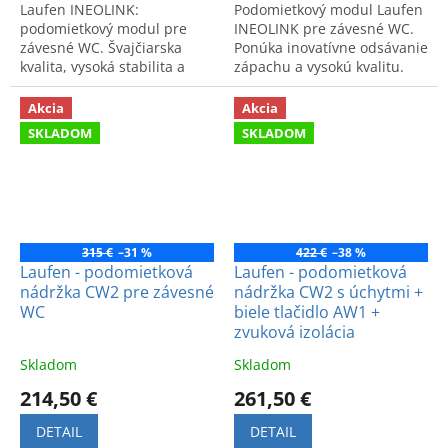
Laufen INEOLINK:
Podomietkový modul Laufen
podomietkový modul pre
INEOLINK pre závesné WC.
závesné WC. Švajčiarska
Ponúka inovatívne odsávanie
kvalita, vysoká stabilita a
zápachu a vysokú kvalitu.
moderný dizajn. Spoľahlivý
Ideálne riešenie pre sviežu a
systém pre štýlovú kúpeľňu.
modernú kúpeľňu.
Akcia
Akcia
SKLADOM
SKLADOM
315 €
–31 %
422 €
–38 %
Laufen - podomietková
Laufen - podomietková
nádržka CW2 pre závesné
nádržka CW2 s úchytmi +
WC
biele tlačidlo AW1 +
zvuková izolácia
Skladom
Skladom
214,50 €
261,50 €
DETAIL
DETAIL