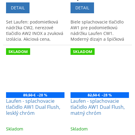
DETAIL
DETAIL
Set Laufen: podomietková
Biele splachovacie tlačidlo
nádržka CW2, nerezové
AW1 pre podomietkovú
tlačidlo AW2 INOX a zvuková
nádržku Laufen CW1.
izolácia. Akciová cena,
Moderný dizajn a špičková
vysoká kvalita a tichá
kvalita pre vašu kúpeľňu.
prevádzka.
SKLADOM
SKLADOM
89,50 €
–28 %
82,50 €
–28 %
Laufen - splachovacie
Laufen - splachovacie
tlačidlo AW1 Dual Flush,
tlačidlo AW1 Dual Flush,
lesklý chróm
matný chróm
Skladom
Skladom