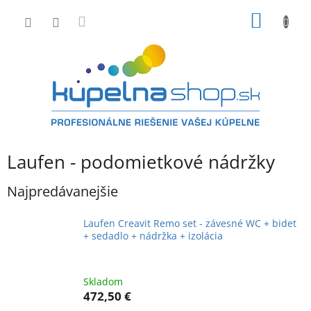
Prejsť
NÁKU
na
obsah
KOŠÍK
Laufen - podomietkové nádržky
Najpredávanejšie
Laufen Creavit Remo set - závesné WC + bidet
+ sedadlo + nádržka + izolácia
Skladom
472,50 €