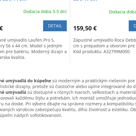
Dodacia doba 3-5 dní
Dodacia doba
DETAIL
D
€
159,50 €
ané umývadlo Laufen Pro S,
Zápustné umývadlo Roca Debb
ry 56 x 44 cm. Model s jedným
cm s prepadom a otvorom pre 
om pre batériu. Moderný dizajn a
Kód produktu: A32799M000.
arska kvalita.
O
v
né umývadlá do kúpeľne
sú moderným a praktickým riešením pre k
l
istické dizajny, pretože sú čiastočne alebo úplne integrované do d
á
né umývadlá
sú dostupné v rôznych tvaroch, veľkostiach a materiá
d
hovovali každému štýlu a potrebám. Ich montáž umožňuje jednoduc
a
ru na doske. Pri výbere dbajte na správne rozmery a kompatibilitu
c
aných výrobcov zabezpečujú kvalitu, dlhú životnosť a estetiku. Ob
i
kúpeľni nádych sofistikovanosti.
e
p
r
v