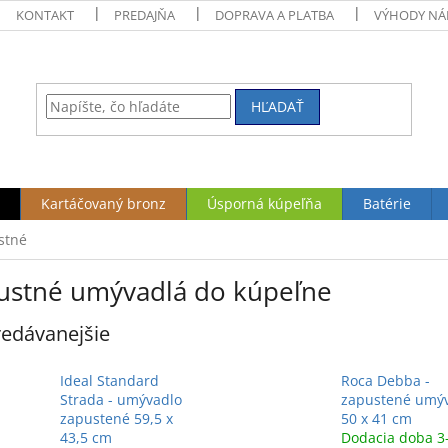
KONTAKT
PREDAJŇA
DOPRAVA A PLATBA
VÝHODY NÁ
HĽADAŤ
Kartáčovaný bronz
Úsporná kúpeľňa
Batérie
stné
ustné umývadlá do kúpeľne
edávanejšie
Ideal Standard
Roca Debba -
Strada - umývadlo
zapustené umý
zapustené 59,5 x
50 x 41 cm
43,5 cm
Dodacia doba 3