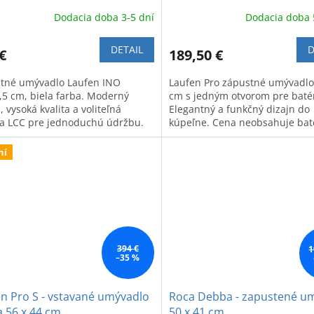
Dodacia doba 3-5 dní
Dodacia doba 
DETAIL
D
€
189,50 €
tné umývadlo Laufen INO
Laufen Pro zápustné umývadlo
,5 cm, biela farba. Moderný
cm s jedným otvorom pre batér
, vysoká kvalita a voliteľná
Elegantný a funkčný dizajn do
a LCC pre jednoduchú údržbu.
kúpeľne. Cena neobsahuje bat
vá a funkčná voľba.
ní
394 €
1
–35 %
n Pro S - vstavané umývadlo
Roca Debba - zapustené u
 56 x 44 cm
50 x 41 cm