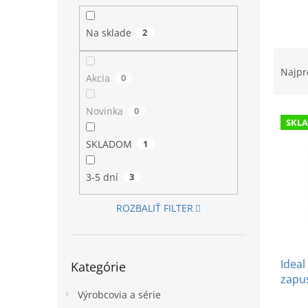
l
Na sklade
2
R
a
Najpr
Akcia
0
d
e
Novinka
0
V
n
SKL
ý
i
p
e
SKLADOM
1
i
p
s
r
3-5 dní
3
p
o
r
d
ROZBALIŤ FILTER
o
u
d
k
u
t
Preskočiť
Ideal
k
o
Kategórie
kategórie
zapus
t
v
o
Výrobcovia a série