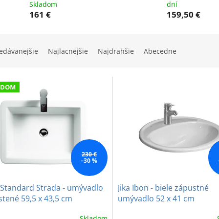
Skladom
dní
161 €
159,50 €
edávanejšie
Najlacnejšie
Najdrahšie
Abecedne
ADOM
230 €
–30 %
 Standard Strada - umývadlo
Jika Ibon - biele zápustné
tené 59,5 x 43,5 cm
umývadlo 52 x 41 cm
Skladom