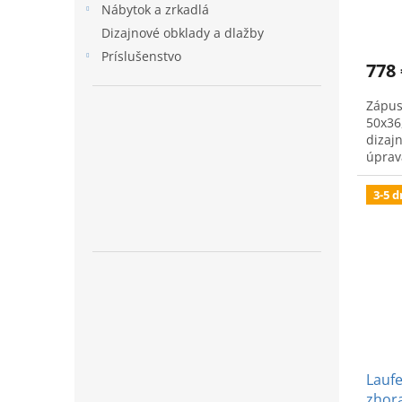
Nábytok a zrkadlá
Dizajnové obklady a dlažby
Príslušenstvo
778 
Zápus
50x36
dizajn
úprav
Štýlo
3-5 d
Laufe
zhora