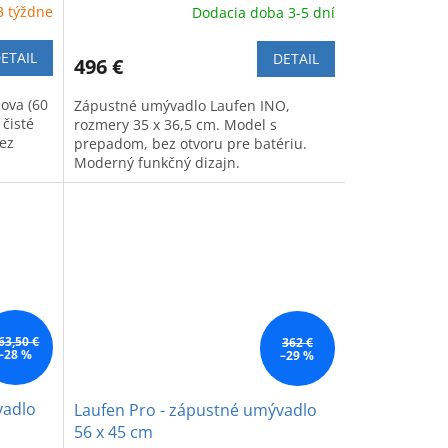
3 týždne
Dodacia doba 3-5 dní
ETAIL
DETAIL
496 €
ova (60
Zápustné umývadlo Laufen INO,
 čisté
rozmery 35 x 36,5 cm. Model s
bez
prepadom, bez otvoru pre batériu.
Moderný funkčný dizajn.
63,50 €
362 €
–28 %
–29 %
vadlo
Laufen Pro - zápustné umývadlo
56 x 45 cm