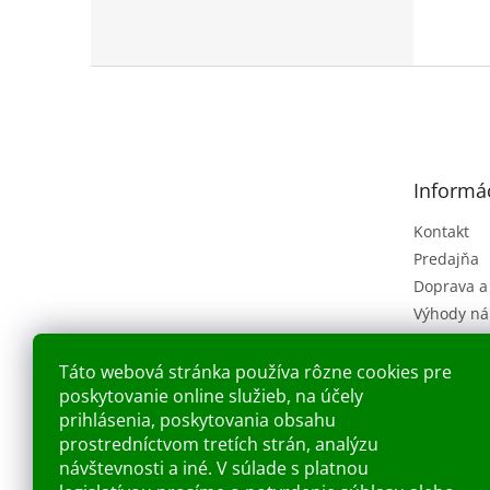
Z
á
p
ä
t
Informác
i
e
Kontakt
Predajňa
Doprava a
Výhody ná
Obchodné
(VOP)
Táto webová stránka používa rôzne cookies pre
Ochrana o
poskytovanie online služieb, na účely
Náš príbe
prihlásenia, poskytovania obsahu
prostredníctvom tretích strán, analýzu
Blog
návštevnosti a iné. V súlade s platnou