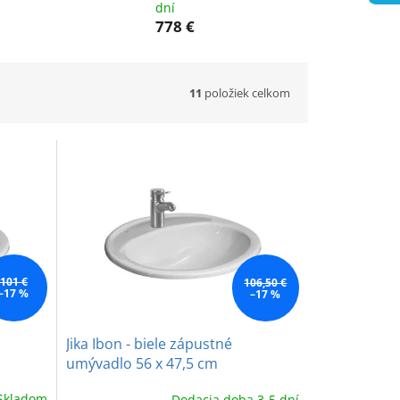
dní
778 €
11
položiek celkom
101 €
106,50 €
–17 %
–17 %
Jika Ibon - biele zápustné
umývadlo 56 x 47,5 cm
Skladom
Dodacia doba 3-5 dní