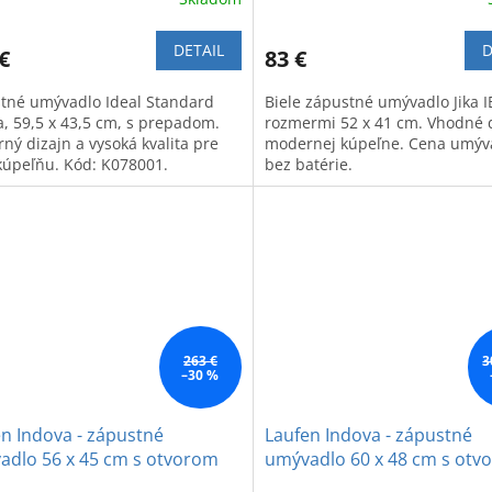
DETAIL
D
€
83 €
tné umývadlo Ideal Standard
Biele zápustné umývadlo Jika 
a, 59,5 x 43,5 cm, s prepadom.
rozmermi 52 x 41 cm. Vhodné 
ný dizajn a vysoká kvalita pre
modernej kúpeľne. Cena umýva
kúpeľňu. Kód: K078001.
bez batérie.
263 €
3
–30 %
n Indova - zápustné
Laufen Indova - zápustné
adlo 56 x 45 cm s otvorom
umývadlo 60 x 48 cm s otv
atériu
pre batériu