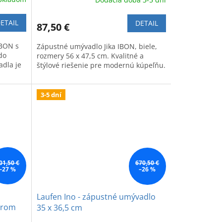
ETAIL
DETAIL
87,50 €
IBON s
Zápustné umývadlo Jika IBON, biele,
do
rozmery 56 x 47,5 cm. Kvalitné a
dla je
štýlové riešenie pre modernú kúpeľňu.
3-5 dní
01,50 €
670,50 €
–27 %
–26 %
Laufen Ino - zápustné umývadlo
orom
35 x 36,5 cm