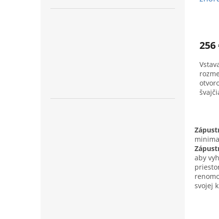
256 
Vstav
rozme
otvor
švajči
Zápust
minimal
Zápust
aby vy
priesto
renomov
svojej 