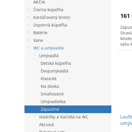
v
AKCIA
Čierna kúpeľňa
161 
Kartáčovaný bronz
Úsporná kúpeľňa
Zápus
Batérie
Strad
Moder
Vane
vašu 
WC a umývadlá
Umývadlá
Detská kúpeľňa
Dvojumývadlá
Klasické
Na dosku
Smaltované
Umývadielka
Zápustné
Laufe
Nádržky a tlačidlá na WC
umýv
Akciová
pre b