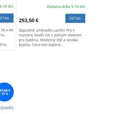
5-10 dní
Dodacia doba 5-10 dní
ETAIL
DETAIL
253,50 €
 56 x 44
Zápustné umývadlo Laufen Pro v
iu.
rozmere 56x45 cm s jedným otvorom
pre batériu. Moderný štýl a vysoká
ériu.
kvalita. Cena bez batérie.
97,50 €
–19 %
mývadlo