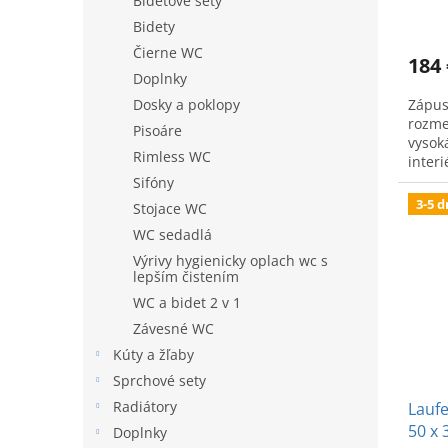
Bidetové sety
Bidety
Čierne WC
184 
Doplnky
Dosky a poklopy
Zápus
rozme
Pisoáre
vysok
Rimless WC
interi
Sifóny
3-5 d
Stojace WC
WC sedadlá
Výrivy hygienicky oplach wc s
lepším čistením
WC a bidet 2 v 1
Závesné WC
Kúty a žľaby
Sprchové sety
Radiátory
Laufe
50 x 
Doplnky