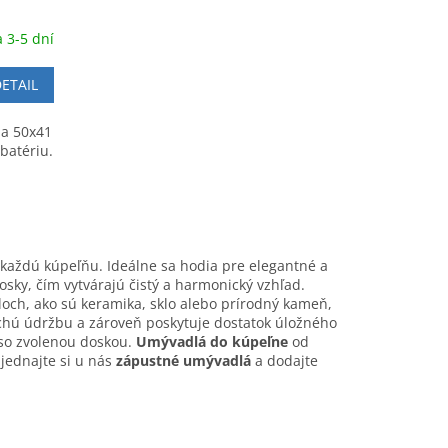
 3-5 dní
ETAIL
a 50x41
batériu.
aždú kúpeľňu. Ideálne sa hodia pre elegantné a
osky, čím vytvárajú čistý a harmonický vzhľad.
loch, ako sú keramika, sklo alebo prírodný kameň,
hú údržbu a zároveň poskytuje dostatok úložného
 so zvolenou doskou.
Umývadlá do kúpeľne
od
jednajte si u nás
zápustné umývadlá
a dodajte