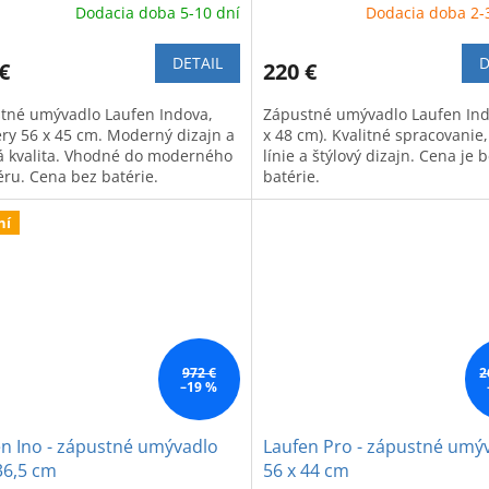
Dodacia doba 5-10 dní
Dodacia doba 2-
DETAIL
D
€
220 €
tné umývadlo Laufen Indova,
Zápustné umývadlo Laufen Ind
ry 56 x 45 cm. Moderný dizajn a
x 48 cm). Kvalitné spracovanie,
á kvalita. Vhodné do moderného
línie a štýlový dizajn. Cena je 
éru. Cena bez batérie.
batérie.
ní
972 €
2
–19 %
n Ino - zápustné umývadlo
Laufen Pro - zápustné umý
36,5 cm
56 x 44 cm