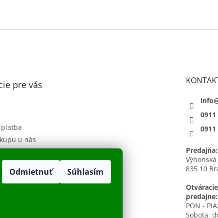
KONTAK
ie pre vás
info
0911
 platba
0911
kupu u nás
Predajňa:
 podmienky
Výhonská
835 10 Br
Odmietnuť
Súhlasím
sobných údajov
h
Otváracie
predajne:
PON - PIA:
Sobota: d