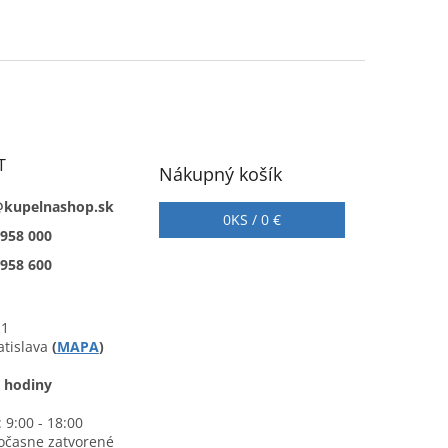
T
Nákupný košík
@kupelnashop.sk
0
KS /
0 €
 958 000
 958 600
 1
atislava
(
MAPA
)
 hodiny
 9:00 - 18:00
očasne zatvorené