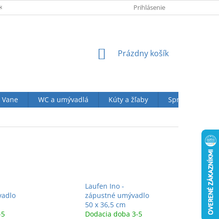
KUPU U NÁS
OBCHODNÉ PODMIENKY (VOP)
Prihlásenie
OCHRANA OSOBN
NÁKUPNÝ
Prázdny košík
KOŠÍK
Vane
WC a umývadlá
Kúty a žľaby
Sprchové sety
Laufen Ino -
vadlo
zápustné umývadlo
50 x 36,5 cm
-5
Dodacia doba 3-5