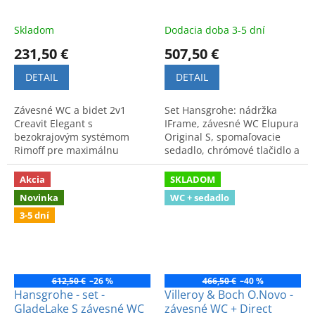
Skladom
Dodacia doba 3-5 dní
231,50 €
507,50 €
DETAIL
DETAIL
Závesné WC a bidet 2v1
Set Hansgrohe: nádržka
Creavit Elegant s
IFrame, závesné WC Elupura
bezokrajovým systémom
Original S, spomaľovacie
Rimoff pre maximálnu
sedadlo, chrómové tlačidlo a
hygienu a moderný dizajn.
zvuková izolácia. Kompletné
Komfort a čistota v jednom.
riešenie pre vašu kúpeľňu.
Akcia
SKLADOM
Kód výrobku: EG321.
Novinka
WC + sedadlo
3-5 dní
612,50 €
–26 %
466,50 €
–40 %
Hansgrohe - set -
Villeroy & Boch O.Novo -
GladeLake S závesné WC
závesné WC + Direct