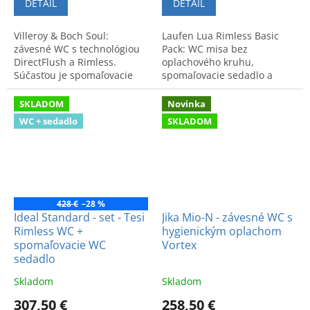
DETAIL
DETAIL
Villeroy & Boch Soul:
Laufen Lua Rimless Basic
závesné WC s technológiou
Pack: WC misa bez
DirectFlush a Rimless.
oplachového kruhu,
Súčasťou je spomaľovacie
spomaľovacie sedadlo a
sedadlo. Zaisťuje vysokú
montážna páska. Moderný
hygienu a jednoduchú
dizajn a vysoká hygiena.
SKLADOM
Novinka
údržbu.
WC + sedadlo
SKLADOM
428 €
–28 %
Ideal Standard - set - Tesi
Jika Mio-N - závesné WC s
Rimless WC +
hygienickým oplachom
spomaľovacie WC
Vortex
sedadlo
Skladom
Skladom
307,50 €
258,50 €