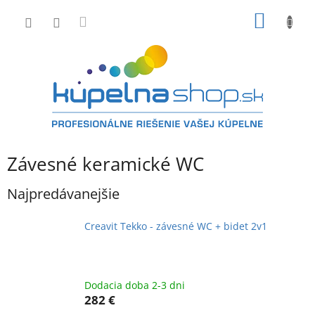
Prejsť
NÁKU
na
obsah
KOŠÍK
Závesné keramické WC
Najpredávanejšie
Creavit Tekko - závesné WC + bidet 2v1
Dodacia doba 2-3 dni
282 €