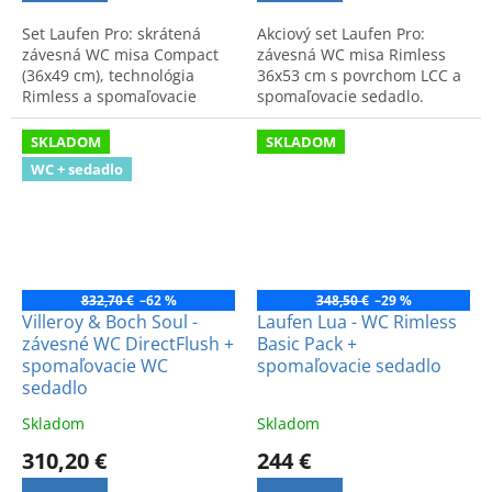
Set Laufen Pro: skrátená
Akciový set Laufen Pro:
závesná WC misa Compact
závesná WC misa Rimless
(36x49 cm), technológia
36x53 cm s povrchom LCC a
Rimless a spomaľovacie
spomaľovacie sedadlo.
sedadlo. Kompaktné a
Jednoduchá údržba, vysoká
hygienické riešenie do
hygiena a odolnosť voči
SKLADOM
SKLADOM
každej kúpeľne.
nečistotám.
WC + sedadlo
832,70 €
–62 %
348,50 €
–29 %
Villeroy & Boch Soul -
Laufen Lua - WC Rimless
závesné WC DirectFlush +
Basic Pack +
spomaľovacie WC
spomaľovacie sedadlo
sedadlo
Skladom
Skladom
310,20 €
244 €