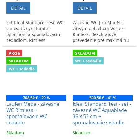
DETAIL
DETAIL
Set Ideal Standard Tesi: WC
Závesné WC Jika Mio-N s
s inovatívnym RimLS+
vírivým oplachom Vortex-
oplachom a spomaľovacím
Rimless. Bezokrajové
sedadlom. Rimless
prevedenie pre maximálnu
technológia pre dokonalú
hygienu, moderný dizajn a
hygienu a čistotu misy bez
jednoduchú údržbu.
Akcia
SKLADOM
okrajov.
SKLADOM
WC + sedadlo
WC + sedadlo
708,50 €
–29 %
500,50 €
–41 %
Laufen Meda - závesné
Ideal Standard Tesi - set -
WC Rimless +
závesné WC Aquablade
spomaľovacie WC
36 x 53 cm +
sedadlo
spomaľovacie sedadlo
Skladom
Skladom