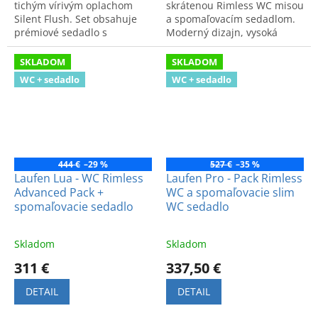
tichým vírivým oplachom
skrátenou Rimless WC misou
Silent Flush. Set obsahuje
a spomaľovacím sedadlom.
prémiové sedadlo s
Moderný dizajn, vysoká
plynulým spomaľovaním pre
hygiena a funkčnosť pre
maximálny komfort a čistotu.
štýlovú kúpeľňu.
SKLADOM
SKLADOM
WC + sedadlo
WC + sedadlo
444 €
–29 %
527 €
–35 %
Laufen Lua - WC Rimless
Laufen Pro - Pack Rimless
Advanced Pack +
WC a spomaľovacie slim
spomaľovacie sedadlo
WC sedadlo
Skladom
Skladom
311 €
337,50 €
DETAIL
DETAIL