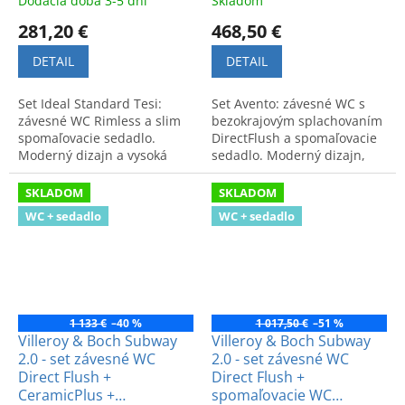
Dodacia doba 3-5 dní
Skladom
281,20 €
468,50 €
DETAIL
DETAIL
Set Ideal Standard Tesi:
Set Avento: závesné WC s
závesné WC Rimless a slim
bezokrajovým splachovaním
spomaľovacie sedadlo.
DirectFlush a spomaľovacie
Moderný dizajn a vysoká
sedadlo. Moderný dizajn,
hygiena pre vašu kúpeľňu.
rozmery 53x37 cm. Kód setu:
Kód setu: T355101.
5656RS01.
SKLADOM
SKLADOM
WC + sedadlo
WC + sedadlo
1 133 €
–40 %
1 017,50 €
–51 %
Villeroy & Boch Subway
Villeroy & Boch Subway
2.0 - set závesné WC
2.0 - set závesné WC
Direct Flush +
Direct Flush +
CeramicPlus +
spomaľovacie WC