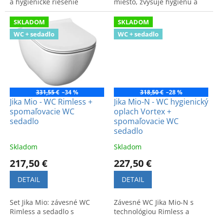
a hygienické riešenie
miesto, zvyšuje hygienu a
šetriace miesto v kúpeľni.
komfort. Moderné a
Vyrobené pre komfort a štýl.
praktické riešenie do
SKLADOM
SKLADOM
kúpeľne.
WC + sedadlo
WC + sedadlo
331,55 €
–34 %
318,50 €
–28 %
Jika Mio - WC Rimless +
Jika Mio-N - WC hygienický
spomaľovacie WC
oplach Vortex +
sedadlo
spomaľovacie WC
sedadlo
Skladom
Skladom
217,50 €
227,50 €
DETAIL
DETAIL
Set Jika Mio: závesné WC
Závesné WC Jika Mio-N s
Rimless a sedadlo s
technológiou Rimless a