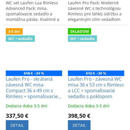
WC set Laufen Lua Rimless
Laufen Pro Pack: Moderné
Advanced Pack: misa,
závesné WC s technológiou
spomaľovacie sedadlo a
Rimless pre ľahkú údržbu a
montážna páska. Kvalitné a
elegantným slim sedadlom
hygienické riešenie pre
so spomaľovacím
modernú kúpeľňu.
mechanizmom. Špičková
3-5 dní
SKLADOM
kvalita a komfort.
WC + sedadlo
WC + sedadlo
518 €
–34 %
572 €
–30 %
Laufen Pro - skrátená
Laufen Pro - závesná WC
závesná WC misa
misa 36 x 53 cm s Rimless
Compact 36 x 49 cm s
a LCC + spomaľovacie
Rimless + spomaľovacie
sedadlo s poklopom
sedadlo s poklopom
Dodacia doba 3-5 dní
Dodacia doba 3-5 dní
337,50 €
398,50 €
DETAIL
DETAIL