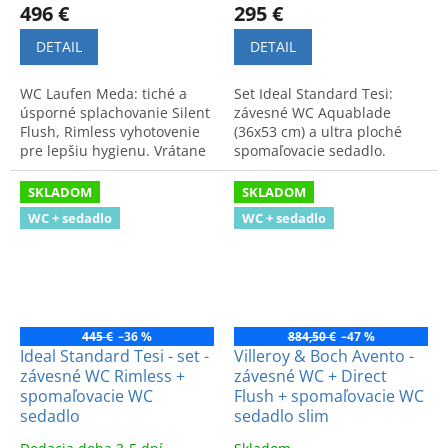
496 €
295 €
DETAIL
DETAIL
WC Laufen Meda: tiché a
Set Ideal Standard Tesi:
úsporné splachovanie Silent
závesné WC Aquablade
Flush, Rimless vyhotovenie
(36x53 cm) a ultra ploché
pre lepšiu hygienu. Vrátane
spomaľovacie sedadlo.
spomaľovacieho sedadla.
Moderný dizajn a
maximálna hygiena.
SKLADOM
SKLADOM
WC + sedadlo
WC + sedadlo
445 €
–36 %
884,50 €
–47 %
Ideal Standard Tesi - set -
Villeroy & Boch Avento -
závesné WC Rimless +
závesné WC + Direct
spomaľovacie WC
Flush + spomaľovacie WC
sedadlo
sedadlo slim