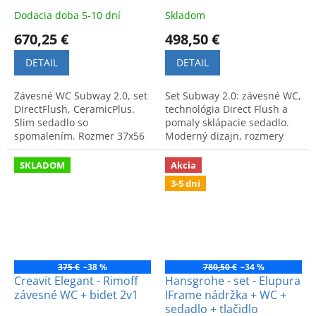
spomaľovacie WC
sedadlo
Dodacia doba 5-10 dní
Skladom
sedadlo
670,25 €
498,50 €
DETAIL
DETAIL
Závesné WC Subway 2.0, set
Set Subway 2.0: závesné WC,
DirectFlush, CeramicPlus.
technológia Direct Flush a
Slim sedadlo so
pomaly sklápacie sedadlo.
spomalením. Rozmer 37x56
Moderný dizajn, rozmery
cm. Kód produktu:
57x36 cm. Kód produktu:
5614R2R1.
5614R201.
SKLADOM
Akcia
3-5 dní
375 €
–38 %
780,50 €
–34 %
Creavit Elegant - Rimoff
Hansgrohe - set - Elupura
závesné WC + bidet 2v1
IFrame nádržka + WC +
sedadlo + tlačidlo