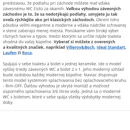
a
c
predstavou, že podlahu pri záchode môžete mať vďaka
n
i
závesnému WC čistú za okamih.
Veľkou výhodou závesných
i
e
záchodov je to, že sa nedotýkajú podlahy, umyjete ju tak
e
p
oveľa rýchlejšie ako pri klasických záchodoch.
Okrem toho
r
pôsobia veľmi elegantne a moderne a vďaka nádržke schovanej
v
v stene zaberajú menej miesta. Ponúkame vám široký výber
k
rôznych tvarov a typov, medzi ktorými sa určite nájde toaleta
y
vhodná do vašej kúpeľne.
Vyberať si môžete z overených
v
a kvalitných značiek, napríklad
Villeroy&Boch
,
Ideal Standart
,
ý
Laufen
či
Roca
.
p
i
Spájajú v sebe toaletu a bidet v jednej keramike. Ide o model
s
vyššej triedy závesných WC a bidet 2 v 1. Jeho moderný vzhľad
u
bude ozdobou každej modernej kúpeľne. Naviac disponuje
tento model systémom splachovania bez oplachovacieho kruhu
- Rim-OFF. Ďalšou výhodou je skrytá montáž a možnosť
úsporného splachovania 3/6 litrov vody. Jedná sa o moderné
WC s bidetom, ktoré v sebe spája všetky výdobytky modernej
doby.
Z
á
p