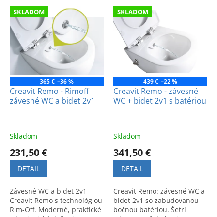
e
V
p
SKLADOM
SKLADOM
ý
r
p
o
i
d
s
u
p
k
r
t
o
365 €
–36 %
439 €
–22 %
o
d
Creavit Remo - Rimoff
Creavit Remo - závesné
v
závesné WC a bidet 2v1
WC + bidet 2v1 s batériou
u
k
t
o
Skladom
Skladom
v
231,50 €
341,50 €
DETAIL
DETAIL
Závesné WC a bidet 2v1
Creavit Remo: závesné WC a
Creavit Remo s technológiou
bidet 2v1 so zabudovanou
Rim-Off. Moderné, praktické
bočnou batériou. Šetrí