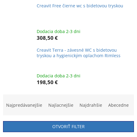
Creavit Free čierne wc s bidetovou tryskou
Dodacia doba 2-3 dni
308,50 €
Creavit Terra - závesné WC s bidetovou
tryskou a hygienickým oplachom Rimless
Dodacia doba 2-3 dni
198,50 €
R
a
Najpredávanejšie
Najlacnejšie
Najdrahšie
Abecedne
d
e
n
OTVORIŤ FILTER
i