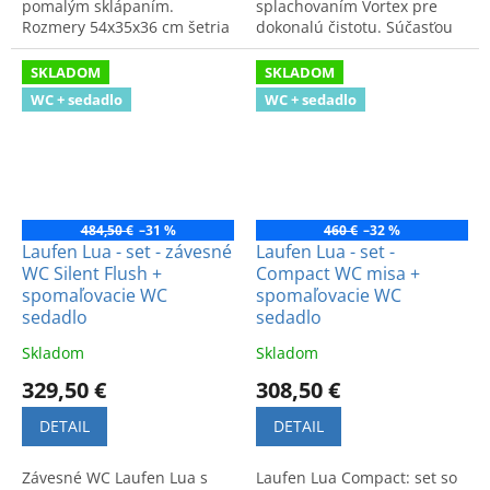
pomalým sklápaním.
splachovaním Vortex pre
Rozmery 54x35x36 cm šetria
dokonalú čistotu. Súčasťou
miesto. Úsporné
je tiché, spomalené sedadlo.
splachovanie, efektívny
Praktická voľba do kúpeľne.
SKLADOM
SKLADOM
oplach a elegantný dizajn.
WC + sedadlo
WC + sedadlo
484,50 €
–31 %
460 €
–32 %
Laufen Lua - set - závesné
Laufen Lua - set -
WC Silent Flush +
Compact WC misa +
spomaľovacie WC
spomaľovacie WC
sedadlo
sedadlo
Skladom
Skladom
329,50 €
308,50 €
DETAIL
DETAIL
Závesné WC Laufen Lua s
Laufen Lua Compact: set so