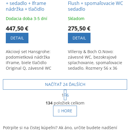
+ sedadlo + Iframe
Flush + spomaľovacie WC
nádržka + tlačidlo
sedadlo
Dodacia doba 3-5 dní
Skladom
447,50 €
275,50 €
DETAIL
DETAIL
Akciový set Hansgrohe:
Villeroy & Boch O.Novo:
podomietková nádržka
závesné WC, bezokrajové
iFrame, biele tlačidlo
splachovanie, spomaľovacie
Original Q, závesné WC
sedadlo. Rozmery 56 x 36
GladeLake a spomaľovacie
cm. Kód produktu:
sedadlo. Kvalitné a úsporné
5660HR01.
NAČÍTAŤ 24 ĎALŠÍCH
riešenie.
S
1
6
t
O
r
134
položiek celkom
v
á
l
HORE
n
á
k
o
d
v
a
Potrpíte si na čistej kúpeľni? Ak áno, určite budete nadšení