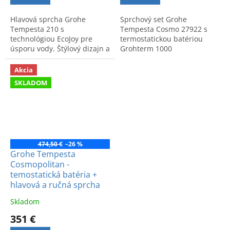
Hlavová sprcha Grohe
Sprchový set Grohe
Tempesta 210 s
Tempesta Cosmo 27922 s
technológiou EcoJoy pre
termostatickou batériou
úsporu vody. Štýlový dizajn a
Grohterm 1000
vysoká nemecká kvalita. Kód
Cosmopolitan. Obsahuje
produktu: 26409000.
hlavovú a ručnú sprchu pre
Akcia
konštantnú teplotu a
SKLADOM
komfort.
474,50 €
–26 %
Grohe Tempesta
Cosmopolitan -
temostatická batéria +
hlavová a ručná sprcha
Skladom
351 €