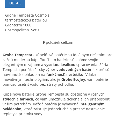
DETAIL
Grohe Tempesta Cosmo s
termostatickou batériou
Grohterm 1000
Cosmopolitan. Set s
hlavovou a ručnou sprchou v
špičkovej kvalite. Akcia do
9
položiek celkom
O
vypredania zásob.
v
l
Grohe Tempesta
- kúpeľňové batérie sú ideálnym riešením pre
á
každú modernú kúpeľňu. Tieto batérie sú známe svojím
d
elegantným dizajnom a
vysokou kvalitou
spracovania. Séria
a
Tempesta ponúka široký výber
vodovodných batérií
, ktoré sú
c
navrhnuté s ohľadom na
funkčnosť
a
estetiku
. Vďaka
i
inovatívnym technológiám, ako je
Grohe EcoJoy
, vám batérie
e
pomôžu ušetriť vodu bez straty pohodlia.
p
r
Kúpeľňové batérie Grohe Tempesta sú dostupné v rôznych
v
štýloch
a
farbách
, čo vám umožňuje dokonale ich prispôsobiť
k
vašim potrebám. Každá batéria je vybavená
inteligentným
y
ovládaním
, ktoré zaisťuje jednoduché a presné nastavenie
v
teploty a prietoku vody.