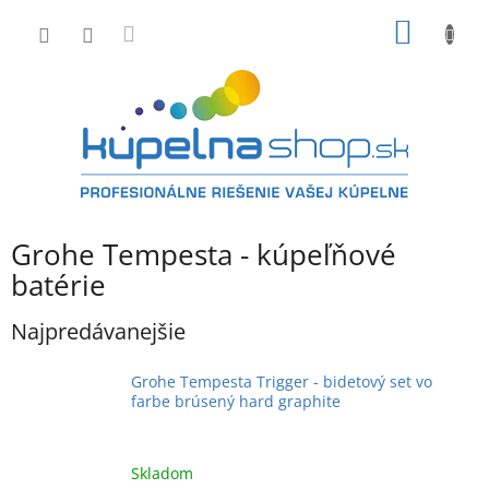
Prejsť
NÁKU
na
obsah
KOŠÍK
Grohe Tempesta - kúpeľňové
batérie
Najpredávanejšie
Grohe Tempesta Trigger - bidetový set vo
farbe brúsený hard graphite
Skladom