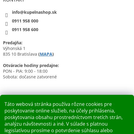
info@kupelnashop.sk
0911 958 000
0911 958 600
Predajňa:
Výhonská 1
835 10 Bratislava
(
MAPA
)
Otváracie hodiny predajne:
PON - PIA: 9:00 - 18:00
Sobota: dočasne zatvorené
Táto webová stránka používa rôzne cookies pre
poskytovanie online služieb, na účely prihlásenia,
Nákupný košík
poskytovania obsahu prostredníctvom tretích strán,
analýzu návštevnosti a iné. V súlade s platnou
0
KS /
0 €
legislatívou prosíme o potvrdenie súhlasu alebo