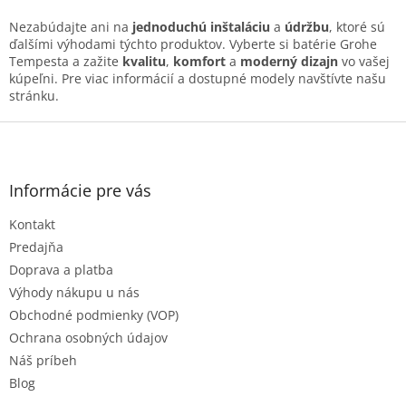
ý
p
Nezabúdajte ani na
jednoduchú inštaláciu
a
údržbu
, ktoré sú
i
ďalšími výhodami týchto produktov. Vyberte si batérie Grohe
s
Tempesta a zažite
kvalitu
,
komfort
a
moderný dizajn
vo vašej
u
kúpeľni. Pre viac informácií a dostupné modely navštívte našu
stránku.
Z
á
p
ä
Informácie pre vás
t
Kontakt
i
e
Predajňa
Doprava a platba
Výhody nákupu u nás
Obchodné podmienky (VOP)
Ochrana osobných údajov
Náš príbeh
Blog