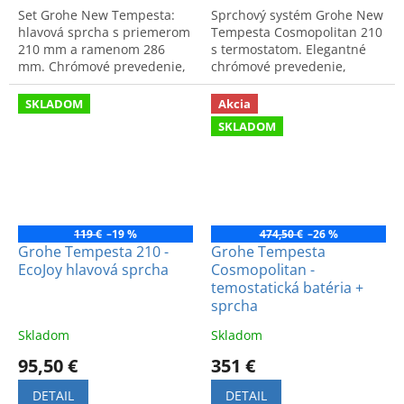
Set Grohe New Tempesta:
Sprchový systém Grohe New
hlavová sprcha s priemerom
Tempesta Cosmopolitan 210
210 mm a ramenom 286
s termostatom. Elegantné
mm. Chrómové prevedenie,
chrómové prevedenie,
moderný dizajn a vysoký
moderný dizajn a maximálny
komfort.
komfort pre vašu kúpeľňu.
SKLADOM
Akcia
SKLADOM
119 €
–19 %
474,50 €
–26 %
Grohe Tempesta 210 -
Grohe Tempesta
EcoJoy hlavová sprcha
Cosmopolitan -
temostatická batéria +
sprcha
Skladom
Skladom
95,50 €
351 €
DETAIL
DETAIL