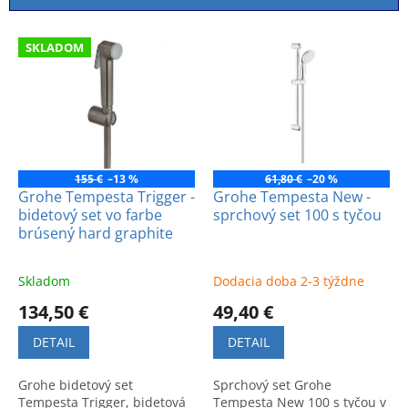
i
e
V
p
SKLADOM
ý
r
p
o
i
d
s
u
p
k
r
t
o
155 €
–13 %
61,80 €
–20 %
o
d
Grohe Tempesta Trigger -
Grohe Tempesta New -
v
bidetový set vo farbe
sprchový set 100 s tyčou
u
brúsený hard graphite
k
t
o
Skladom
Dodacia doba 2-3 týždne
v
134,50 €
49,40 €
DETAIL
DETAIL
Grohe bidetový set
Sprchový set Grohe
Tempesta Trigger, bidetová
Tempesta New 100 s tyčou v