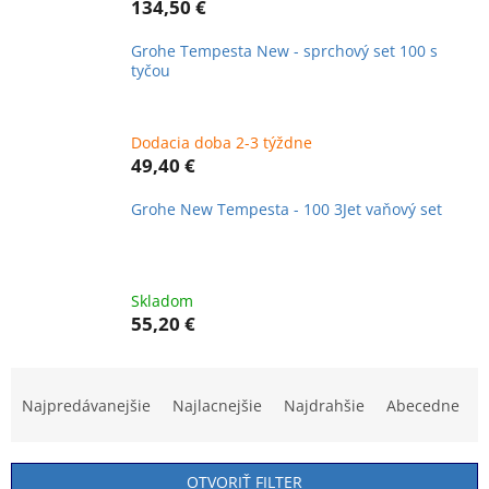
134,50 €
Grohe Tempesta New - sprchový set 100 s
tyčou
Dodacia doba 2-3 týždne
49,40 €
Grohe New Tempesta - 100 3Jet vaňový set
Skladom
55,20 €
R
a
Najpredávanejšie
Najlacnejšie
Najdrahšie
Abecedne
d
e
n
OTVORIŤ FILTER