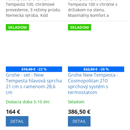
Tempesta 100, chrómové
Tempesta 100 v chróme s
prevedenie, 3 režimy prúdu.
držiakom na stenu.
Nemecká výroba. Kód
Maximálny komfort a
produktu: 27584002.
špičková kvalita pre vašu
kúpeľňu. Kód: 26084002.
SKLADOM
SKLADOM
210,40 €
–22 %
522,50 €
–26 %
Grohe - set - New
Grohe New Tempesta -
Tempesta hlavová sprcha
Cosmopolitan 210
21 cm s ramenom 28,6
sprchový systém s
cm
termostatom
Dodacia doba 5-10 dní
Skladom
164 €
386,50 €
DETAIL
DETAIL