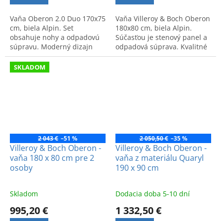
Vaňa Oberon 2.0 Duo 170x75
Vaňa Villeroy & Boch Oberon
cm, biela Alpin. Set
180x80 cm, biela Alpin.
obsahuje nohy a odpadovú
Súčasťou je stenový panel a
súpravu. Moderný dizajn
odpadová súprava. Kvalitné
pre vašu kúpeľňu.
spracovanie a moderný
dizajn.
SKLADOM
2 043 €
–51 %
2 050,50 €
–35 %
Villeroy & Boch Oberon -
Villeroy & Boch Oberon -
vaňa 180 x 80 cm pre 2
vaňa z materiálu Quaryl
osoby
190 x 90 cm
Skladom
Dodacia doba 5-10 dní
995,20 €
1 332,50 €