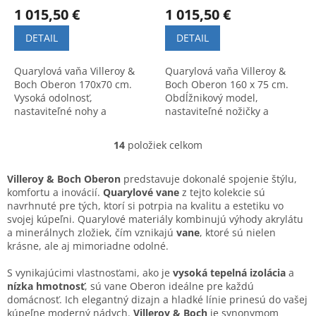
1 015,50 €
1 015,50 €
DETAIL
DETAIL
Quarylová vaňa Villeroy &
Quarylová vaňa Villeroy &
Boch Oberon 170x70 cm.
Boch Oberon 160 x 75 cm.
Vysoká odolnosť,
Obdĺžnikový model,
nastaviteľné nohy a
nastaviteľné nožičky a
vykružovák v balení.
flexibilný prepad. Kvalitné
Elegantný dizajn a
materiály a moderný dizajn.
14
položiek celkom
O
jednoduchá inštalácia.
v
l
Villeroy & Boch Oberon
predstavuje dokonalé spojenie štýlu,
á
komfortu a inovácií.
Quarylové vane
z tejto kolekcie sú
d
navrhnuté pre tých, ktorí si potrpia na kvalitu a estetiku vo
a
svojej kúpeľni. Quarylové materiály kombinujú výhody akrylátu
c
a minerálnych zložiek, čím vznikajú
vane
, ktoré sú nielen
i
krásne, ale aj mimoriadne odolné.
e
p
S vynikajúcimi vlastnosťami, ako je
vysoká tepelná izolácia
a
r
nízka hmotnosť
, sú vane Oberon ideálne pre každú
v
domácnosť. Ich elegantný dizajn a hladké línie prinesú do vašej
k
kúpeľne moderný nádych.
Villeroy & Boch
je synonymom