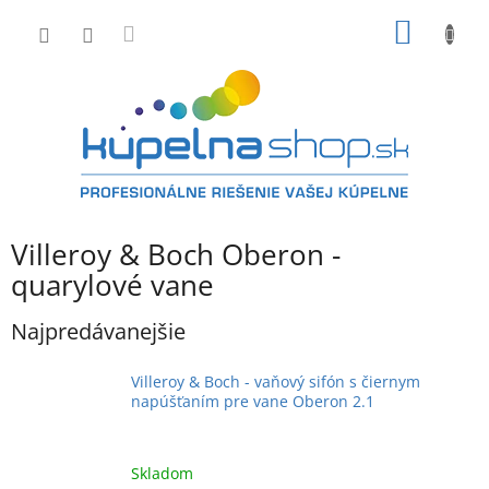
Prejsť
NÁKU
na
obsah
KOŠÍK
Villeroy & Boch Oberon -
quarylové vane
Najpredávanejšie
Villeroy & Boch - vaňový sifón s čiernym
napúšťaním pre vane Oberon 2.1
Skladom