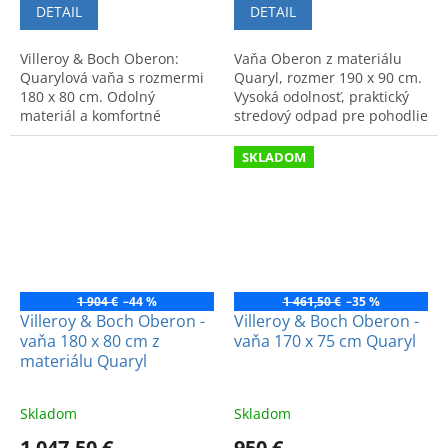
DETAIL
DETAIL
Villeroy & Boch Oberon:
Vaňa Oberon z materiálu
Quarylová vaňa s rozmermi
Quaryl, rozmer 190 x 90 cm.
180 x 80 cm. Odolný
Vysoká odolnosť, praktický
materiál a komfortné
stredový odpad pre pohodlie
vyhotovenie. Kód:
a moderný dizajn.
UBQ180OBR2DV01.
SKLADOM
1 904 €
–44 %
1 461,50 €
–35 %
Villeroy & Boch Oberon -
Villeroy & Boch Oberon -
vaňa 180 x 80 cm z
vaňa 170 x 75 cm Quaryl
materiálu Quaryl
Skladom
Skladom
1 047,50 €
950 €