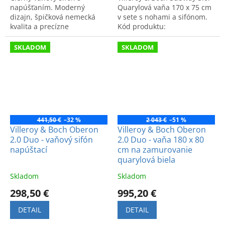
napúšťaním. Moderný
Quarylová vaňa 170 x 75 cm
dizajn, špičková nemecká
v sete s nohami a sifónom.
kvalita a precízne
Kód produktu:
spracovanie detailov.
UBQ170SBW2DV01.
SKLADOM
SKLADOM
441,50 €
–32 %
2 043 €
–51 %
Villeroy & Boch Oberon
Villeroy & Boch Oberon
2.0 Duo - vaňový sifón
2.0 Duo - vaňa 180 x 80
napúštací
cm na zamurovanie
quarylová biela
Skladom
Skladom
298,50 €
995,20 €
DETAIL
DETAIL