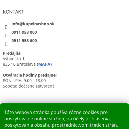
KONTAKT
info@kupelnashop.sk
0911 958 000
0911 958 600
Predajňa:
Výhonská 1
835 10 Bratislava
(
MAPA
)
Otváracie hodiny predajne:
PON - PIA: 9:00 - 18:00
Sobota: dočasne zatvorené
Táto webová stránka používa rôzne cookies pre
poskytovanie online služieb, na účely prihlásenia,
Nákupný košík
poskytovania obsahu prostredníctvom tretích strán,