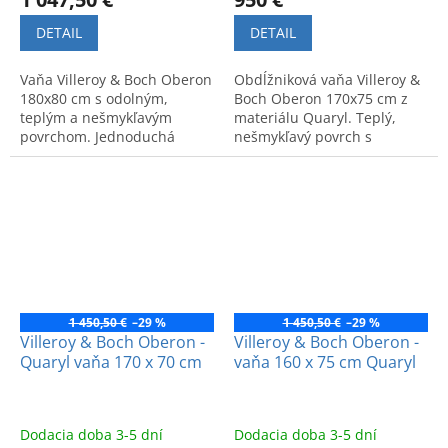
DETAIL
DETAIL
Vaňa Villeroy & Boch Oberon
Obdĺžniková vaňa Villeroy &
180x80 cm s odolným,
Boch Oberon 170x75 cm z
teplým a nešmykľavým
materiálu Quaryl. Teplý,
povrchom. Jednoduchá
nešmykľavý povrch s
údržba a 10-ročná záruka.
vysokou odolnosťou a 10-
ročnou zárukou. Vrátane
nastaviteľných nôh.
1 450,50 €
–29 %
1 450,50 €
–29 %
Villeroy & Boch Oberon -
Villeroy & Boch Oberon -
Quaryl vaňa 170 x 70 cm
vaňa 160 x 75 cm Quaryl
Dodacia doba 3-5 dní
Dodacia doba 3-5 dní