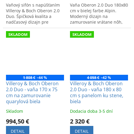
Vaňový sifón s napúšťaním
Vaňa Oberon 2.0 Duo 180x80
Villeroy & Boch Oberon 2.0
cm v bielej farbe Alpin.
Duo. Špičková kvalita a
Moderný dizajn na
nadčasový dizajn pre
zamurovanie vrátane nôh,
maximálny komfort vo vašej
prepadovej a odpadovej
kúpeľni.
súpravy. Prvotriedna kvalita
SKLADOM
SKLADOM
pre vašu kúpeľňu.
1 808 €
–44 %
4 058 €
–42 %
Villeroy & Boch Oberon
Villeroy & Boch Oberon
2.0 Duo - vaňa 170 x 75
2.0 Duo - vaňa 180 x 80
cm na zamurovanie
cm s panelom ku stene,
quarylová biela
biela
Skladom
Dodacia doba 3-5 dní
994,50 €
2 320 €
DETAIL
DETAIL