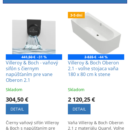
i
e
V
p
3-5 dní
ý
r
p
o
i
d
s
u
p
k
r
t
o
441,50 €
–31 %
3 835 €
–44 %
o
d
Villeroy & Boch - vaňový
Villeroy & Boch Oberon
v
sifón s čiernym
2.1 - voľne stojaca vaňa
u
napúšťaním pre vane
180 x 80 cm k stene
k
Oberon 2.1
t
o
Skladom
Skladom
v
304,50 €
2 120,25 €
DETAIL
DETAIL
Čierny vaňový sifón Villeroy
Vaňa Villeroy & Boch Oberon
& Boch s napúšťaním pre
2.1 z materiálu Quaryl. Voľne