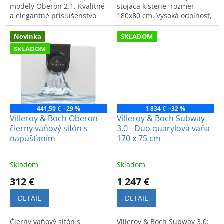
modely Oberon 2.1. Kvalitné
stojaca k stene, rozmer
a elegantné príslušenstvo
180x80 cm. Vysoká odolnosť,
pre maximálny komfort vo
tepelná izolácia a elegantný
vašej kúpeľni.
dizajn pre relax v kúpeľni.
Novinka
SKLADOM
SKLADOM
441,50 €
–29 %
1 834 €
–32 %
Villeroy & Boch Oberon -
Villeroy & Boch Subway
čierny vaňový sifón s
3.0 - Duo quarylová vaňa
napúšťaním
170 x 75 cm
Skladom
Skladom
312 €
1 247 €
DETAIL
DETAIL
Čierny vaňový sifón s
Villeroy & Boch Subway 3.0: