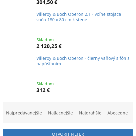
304,50 €
Villeroy & Boch Oberon 2.1 - voľne stojaca
vaňa 180 x 80 cm k stene
Skladom
2 120,25 €
Villeroy & Boch Oberon - čierny vaňový sifón s
napúšťaním
Skladom
312 €
R
a
Najpredávanejšie
Najlacnejšie
Najdrahšie
Abecedne
d
e
n
OTVORIŤ FILTER