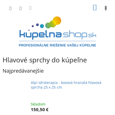
Prejsť
NÁKU
na
obsah
KOŠÍK
Hlavové sprchy do kúpeľne
Najpredávanejšie
Alpi Idroterapia - kovová hranatá hlavová
sprcha 25 x 25 cm
Skladom
150,50 €