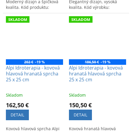
Moderný dizajn a špičková
Elegantný dizajn, vysoká
kvalita. Kód produktu:
kvalita. Kód výrobku:
A5B2750C00.
A5B2450C00.
SKLADOM
SKLADOM
202 €
–19 %
186,50 €
–19 %
Alpi Idroterapia - kovová
Alpi Idroterapia - kovová
hlavová hranatá sprcha
hranatá hlavová sprcha
25 x 25 cm
25 x 25 cm
Skladom
Skladom
162,50 €
150,50 €
DETAIL
DETAIL
Kovová hlavová sprcha Alpi
Kovová hranatá hlavová