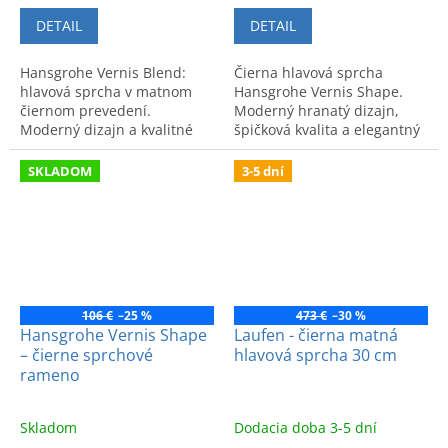
DETAIL
DETAIL
Hansgrohe Vernis Blend:
Čierna hlavová sprcha
hlavová sprcha v matnom
Hansgrohe Vernis Shape.
čiernom prevedení.
Moderný hranatý dizajn,
Moderný dizajn a kvalitné
špičková kvalita a elegantný
materiály pre optimálny
vzhľad pre váš zážitok zo
zážitok zo sprchovania.
sprchovania.
SKLADOM
3-5 dní
106 €
–25 %
473 €
–30 %
Hansgrohe Vernis Shape
Laufen - čierna matná
– čierne sprchové
hlavová sprcha 30 cm
rameno
Skladom
Dodacia doba 3-5 dní