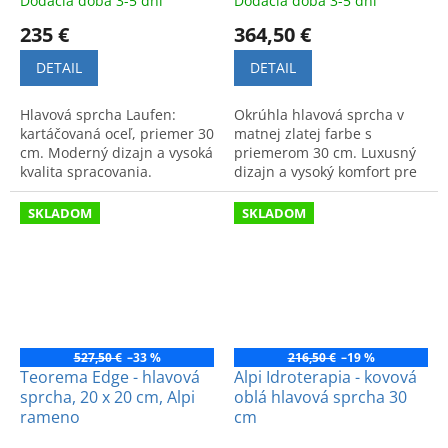
Dodacia doba 3-5 dní
Dodacia doba 3-5 dní
235 €
364,50 €
DETAIL
DETAIL
Hlavová sprcha Laufen:
Okrúhla hlavová sprcha v
kartáčovaná oceľ, priemer 30
matnej zlatej farbe s
cm. Moderný dizajn a vysoká
priemerom 30 cm. Luxusný
kvalita spracovania.
dizajn a vysoký komfort pre
vašu kúpeľňu. Špičková
kvalita sprchovania.
SKLADOM
SKLADOM
527,50 €
–33 %
216,50 €
–19 %
Teorema Edge - hlavová
Alpi Idroterapia - kovová
sprcha, 20 x 20 cm, Alpi
oblá hlavová sprcha 30
rameno
cm