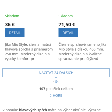
Skladom
Skladom
36 €
71,50 €
DETAIL
DETAIL
Jika Mio Style: čierna matná
Čierne sprchové rameno Jika
hlavová sprcha s priemerom
Mio Style s dĺžkou 400 mm.
250 mm. Moderný dizajn a
Moderný dizajn a kvalitné
vysoký komfort pri
spracovanie pre štýlovú
sprchovaní.
kúpeľňu a komfort pri
sprchovaní.
NAČÍTAŤ 24 ĎALŠÍCH
S
1
5
t
O
r
107
položiek celkom
v
á
l
HORE
n
á
k
o
d
v
a
V ponuke
hlavových
spŕch
máte na výber okrúhle, výrazne