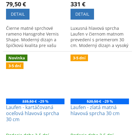
79,50 €
331 €
DETAIL
DETAIL
Čierne matné sprchové
Luxusná hlavová sprcha
rameno Hansgrohe Vernis
Laufen v čiernom matnom
Shape. Moderný dizajn a
prevedení s priemerom 30
špičkovú kvalita pre vašu
cm. Moderný dizajn a vysoký
kúpeľňu od renomovanej
komfort pri sprchovaní.
značky.
Novinka
3-5 dní
3-5 dní
335,50 €
–29 %
520,50 €
–29 %
Laufen - kartáčovaná
Laufen - zlatá matná
oceľová hlavová sprcha
hlavová sprcha 30 cm
30 cm