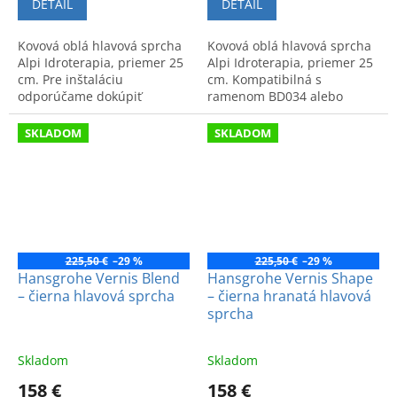
DETAIL
DETAIL
Kovová oblá hlavová sprcha
Kovová oblá hlavová sprcha
Alpi Idroterapia, priemer 25
Alpi Idroterapia, priemer 25
cm. Pre inštaláciu
cm. Kompatibilná s
odporúčame dokúpiť
ramenom BD034 alebo
sprchové rameno BD034
BD036. Kvalitné vyhotovenie
alebo BD036.
pre modernú kúpeľňu.
SKLADOM
SKLADOM
225,50 €
–29 %
225,50 €
–29 %
Hansgrohe Vernis Blend
Hansgrohe Vernis Shape
– čierna hlavová sprcha
– čierna hranatá hlavová
sprcha
Skladom
Skladom
158 €
158 €