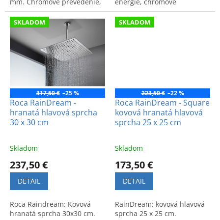
mm. Chrómové prevedenie,
energie, chrómové
moderný dizajn a vysoký
prevedenie, moderný dizajn.
komfort.
SKLADOM
SKLADOM
317,50 €
–25 %
223,50 €
–22 %
Roca RainDream -
Roca RainDream - Square
hranatá hlavová sprcha
kovová hranatá hlavová
30 x 30 cm
sprcha 25 x 25 cm
Skladom
Skladom
237,50 €
173,50 €
DETAIL
DETAIL
Roca Raindream: Kovová
RainDream: kovová hlavová
hranatá sprcha 30x30 cm.
sprcha 25 x 25 cm.