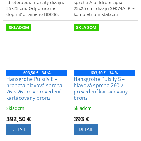
Idroterapia, hranatý dizajn,
sprcha Alpi Idroterapia
25x25 cm. Odporúčané
25x25 cm, dizajn SF074A. Pre
doplniť o rameno BD036.
kompletnú inštaláciu
Špičková kvalita SF068A.
odporúčame sprchové
rameno BD036.
SKLADOM
SKLADOM
603,50 €
–34 %
603,50 €
–34 %
Hansgrohe Pulsify E –
Hansgrohe Pulsify S –
hranatá hlavová sprcha
hlavová sprcha 260 v
26 × 26 cm v prevedení
prevedení kartáčovaný
kartáčovaný bronz
bronz
Skladom
Skladom
392,50 €
393 €
DETAIL
DETAIL