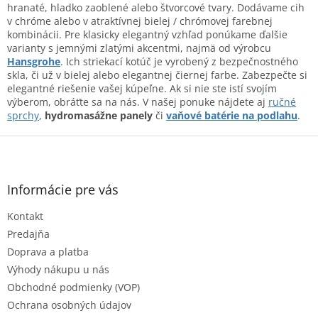
a
c
hranaté, hladko zaoblené alebo štvorcové tvary. Dodávame cih
n
i
v chróme alebo v atraktívnej bielej / chrómovej farebnej
i
e
kombinácii. Pre klasicky elegantný vzhľad ponúkame ďalšie
e
p
varianty s jemnými zlatými akcentmi, najmä od výrobcu
r
Hansgrohe
. Ich striekací kotúč je vyrobený z bezpečnostného
v
skla, či už v bielej alebo elegantnej čiernej farbe. Zabezpečte si
k
elegantné riešenie vašej kúpeľne. Ak si nie ste istí svojím
y
výberom, obráťte sa na nás. V našej ponuke nájdete aj
ručné
v
sprchy
,
hydromasážne panely
či
vaňové batérie na podlahu
.
ý
Z
p
i
á
s
p
u
ä
Informácie pre vás
t
Kontakt
i
e
Predajňa
Doprava a platba
Výhody nákupu u nás
Obchodné podmienky (VOP)
Ochrana osobných údajov