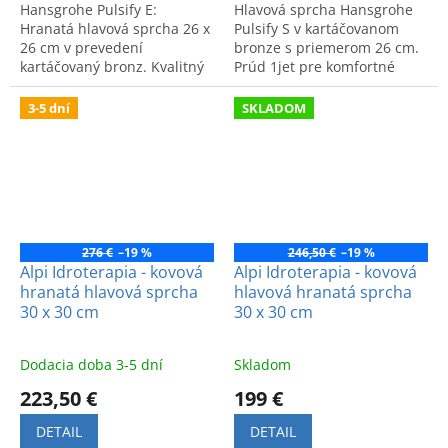
Hansgrohe Pulsify E:
Hlavová sprcha Hansgrohe
Hranatá hlavová sprcha 26 x
Pulsify S v kartáčovanom
26 cm v prevedení
bronze s priemerom 26 cm.
kartáčovaný bronz. Kvalitný
Prúd 1jet pre komfortné
a štýlový prvok do modernej
sprchovanie a moderný
kúpeľne.
vzhľad kúpeľne.
3-5 dní
SKLADOM
276 €
–19 %
246,50 €
–19 %
Alpi Idroterapia - kovová
Alpi Idroterapia - kovová
hranatá hlavová sprcha
hlavová hranatá sprcha
30 x 30 cm
30 x 30 cm
Dodacia doba 3-5 dní
Skladom
223,50 €
199 €
DETAIL
DETAIL