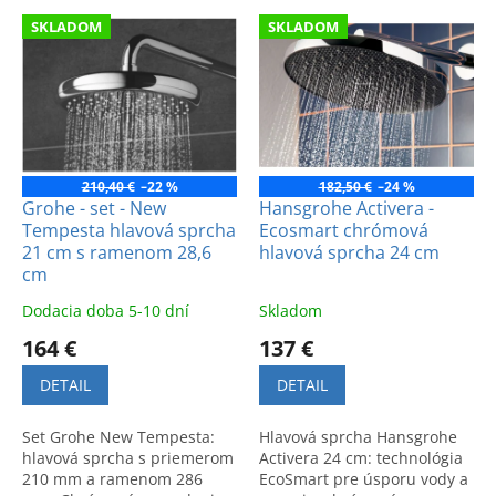
e
V
p
SKLADOM
SKLADOM
ý
r
p
o
i
d
s
u
p
k
r
t
o
210,40 €
–22 %
182,50 €
–24 %
o
d
Grohe - set - New
Hansgrohe Activera -
v
Tempesta hlavová sprcha
Ecosmart chrómová
u
21 cm s ramenom 28,6
hlavová sprcha 24 cm
k
cm
t
o
Dodacia doba 5-10 dní
Skladom
v
164 €
137 €
DETAIL
DETAIL
Set Grohe New Tempesta:
Hlavová sprcha Hansgrohe
hlavová sprcha s priemerom
Activera 24 cm: technológia
210 mm a ramenom 286
EcoSmart pre úsporu vody a