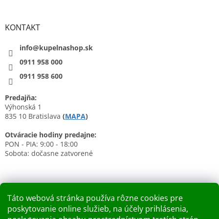
KONTAKT
info@kupelnashop.sk
0911 958 000
0911 958 600
Predajňa:
Výhonská 1
835 10 Bratislava
(
MAPA
)
Otváracie hodiny predajne:
PON - PIA: 9:00 - 18:00
Sobota: dočasne zatvorené
Táto webová stránka používa rôzne cookies pre
poskytovanie online služieb, na účely prihlásenia,
Nákupný košík