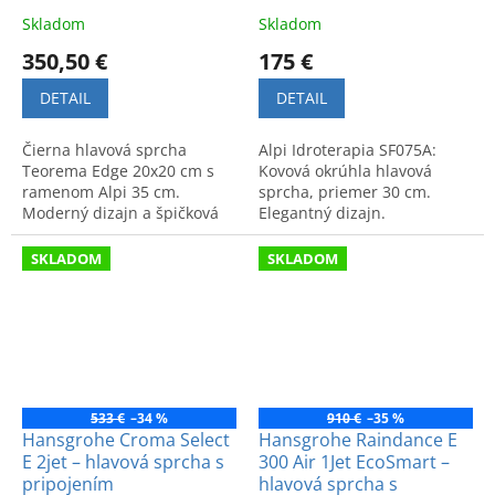
Skladom
Skladom
350,50 €
175 €
DETAIL
DETAIL
Čierna hlavová sprcha
Alpi Idroterapia SF075A:
Teorema Edge 20x20 cm s
Kovová okrúhla hlavová
ramenom Alpi 35 cm.
sprcha, priemer 30 cm.
Moderný dizajn a špičková
Elegantný dizajn.
kvalita. Kód: 15287BB.
Odporúčané sprchové
rameno BD034 alebo BD036.
SKLADOM
SKLADOM
533 €
–34 %
910 €
–35 %
Hansgrohe Croma Select
Hansgrohe Raindance E
E 2jet – hlavová sprcha s
300 Air 1Jet EcoSmart –
pripojením
hlavová sprcha s