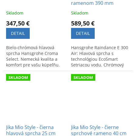
ramenom 390 mm
Skladom
Skladom
347,50 €
589,50 €
DETAIL
DETAIL
Bielo-chrómová hlavová
Hansgrohe Raindance E 300
sprcha Hansgrohe Croma
Air: Hlavová sprcha s
Select. Nemecká kvalita a
technológiou EcoSmart
komfort pre vašu kúpeľňu.
šetriacou vodu. Chrómový
Kód produktu: 26524400.
dizajn, rameno dĺžky 390
mm. Vysoká kvalita pre
SKLADOM
SKLADOM
modernú kúpeľňu.
Jika Mio Style - čierna
Jika Mio Style - čierne
hlavová sprcha 25 cm
sprchové rameno 40 cm