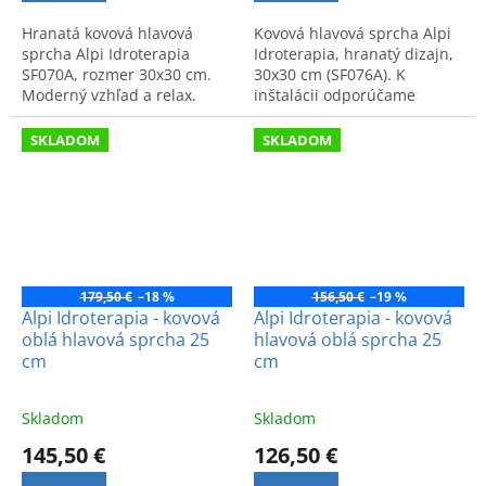
Hranatá kovová hlavová
Kovová hlavová sprcha Alpi
sprcha Alpi Idroterapia
Idroterapia, hranatý dizajn,
SF070A, rozmer 30x30 cm.
30x30 cm (SF076A). K
Moderný vzhľad a relax.
inštalácii odporúčame
Odporúčame dokúpiť
dokúpiť sprchové rameno
sprchové rameno BD036.
BD036.
SKLADOM
SKLADOM
179,50 €
–18 %
156,50 €
–19 %
Alpi Idroterapia - kovová
Alpi Idroterapia - kovová
oblá hlavová sprcha 25
hlavová oblá sprcha 25
cm
cm
Skladom
Skladom
145,50 €
126,50 €