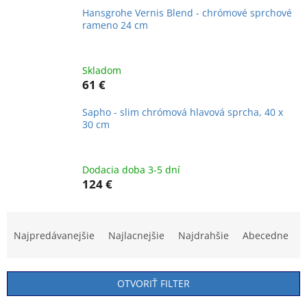
Hansgrohe Vernis Blend - chrómové sprchové
rameno 24 cm
Skladom
61 €
Sapho - slim chrómová hlavová sprcha, 40 x
30 cm
Dodacia doba 3-5 dní
124 €
R
a
Najpredávanejšie
Najlacnejšie
Najdrahšie
Abecedne
d
e
n
OTVORIŤ FILTER
i